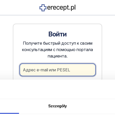
Войти
Получите быстрый доступ к своим
консультациям с помощью портала
пациента.
Адрес e-mail или PESEL
Пароль
Запомнить меня
Szczegóły
Войти