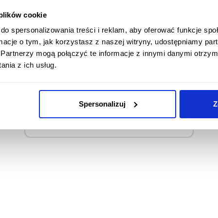
 plików cookie
Забыли пароль?
do spersonalizowania treści i reklam, aby oferować funkcje sp
ormacje o tym, jak korzystasz z naszej witryny, udostępniamy p
либо
Partnerzy mogą połączyć te informacje z innymi danymi otrzym
nia z ich usług.
Регистрация
Spersonalizuj
Z
Я не помню электронной почты