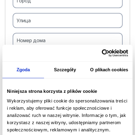
Город
Улица
Номер дома
Номер квартиры *
Zgoda
Szczegóły
O plikach cookies
Реферальный код *
Niniejsza strona korzysta z plików cookie
Wykorzystujemy pliki cookie do spersonalizowania treści
Zgody i oświadczenia
i reklam, aby oferować funkcje społecznościowe i
Zaznacz wszystko
analizować ruch w naszej witrynie. Informacje o tym, jak
korzystasz z naszej witryny, udostępniamy partnerom
Zapoznałem/am się z informacjami
społecznościowym, reklamowym i analitycznym.