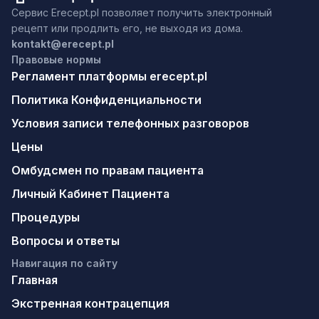
Сервис Erecept.pl позволяет получить электронный
рецепт или продлить его, не выходя из дома.
kontakt@erecept.pl
Правовые нормы
Регламент платформы erecept.pl
Политика Конфиденциальности
Условия записи телефонных разговоров
Цены
Омбудсмен по правам пациента
Личный Кабинет Пациента
Процедуры
Вопросы и ответы
Навигация по сайту
Главная
Экстренная контрацепция