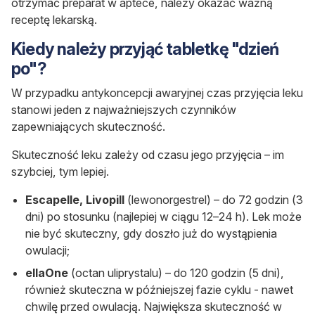
otrzymać preparat w aptece, należy okazać ważną
receptę lekarską.
Kiedy należy przyjąć tabletkę "dzień
po"?
W przypadku antykoncepcji awaryjnej czas przyjęcia leku
stanowi jeden z najważniejszych czynników
zapewniających skuteczność.
Skuteczność leku zależy od czasu jego przyjęcia – im
szybciej, tym lepiej.
Escapelle, Livopill
(lewonorgestrel) – do 72 godzin (3
dni) po stosunku (najlepiej w ciągu 12–24 h). Lek może
nie być skuteczny, gdy doszło już do wystąpienia
owulacji;
ellaOne
(octan uliprystalu) – do 120 godzin (5 dni),
również skuteczna w późniejszej fazie cyklu - nawet
chwilę przed owulacją. Największa skuteczność w