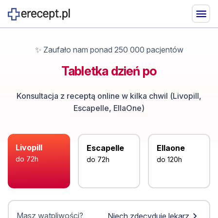
✨ Zaufało nam ponad 250 000 pacjentów
Tabletka dzień po
Konsultacja z receptą online w kilka chwil (Livopill,
Escapelle, EllaOne)
Livopill
Escapelle
Ellaone
do 72h
do 72h
do 120h
Masz wątpliwości?
Niech zdecyduje lekarz