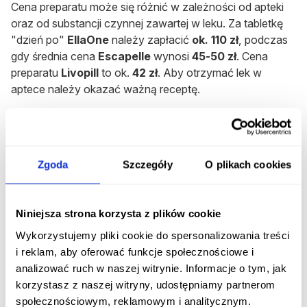
Cena preparatu może się różnić w zależności od apteki
oraz od substancji czynnej zawartej w leku. Za tabletkę
"dzień po"
EllaOne
należy zapłacić
ok. 110 zł
, podczas
gdy średnia cena
Escapelle
wynosi
45-50 zł
. Cena
preparatu
Livopill
to ok.
42 zł
. Aby otrzymać lek w
aptece należy okazać ważną receptę.
Zgoda
Szczegóły
O plikach cookies
Jak uzyskać receptę online na tabletkę
"dzień po"?
Niniejsza strona korzysta z plików cookie
W sytuacjach awaryjnych najważniejszy jest czas,
dlatego coraz częściej kobiety decydują się skorzystać z
Wykorzystujemy pliki cookie do spersonalizowania treści
recepty online na tabletkę "dzień po". To szybka,
i reklam, aby oferować funkcje społecznościowe i
dyskretna oraz legalna forma otrzymania recepty bez
analizować ruch w naszej witrynie. Informacje o tym, jak
konieczności odbycia wizyty u lekarza.
korzystasz z naszej witryny, udostępniamy partnerom
społecznościowym, reklamowym i analitycznym.