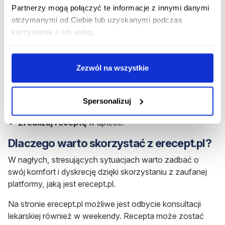
Aby otrzymać receptę, należy spełnić następujące kroki:
Partnerzy mogą połączyć te informacje z innymi danymi
otrzymanymi od Ciebie lub uzyskanymi podczas
Wypełnij krótki
formularz medyczny
dostępny na
korzystania z ich usług.
stronie erecept.pl.
Opłać konsultację
– bezpieczna płatność przez
PayU.
Zezwól na wszystkie
Po braku przeciwwskazań i zatwierdzeniu przez
lekarza,
e-recepta zostanie wystawiona
.
Spersonalizuj
Kod do recepty otrzymasz SMS-em.
Zrealizuj receptę
w aptece.
Dlaczego warto skorzystać z erecept.pl?
W nagłych, stresujących sytuacjach warto zadbać o
swój komfort i dyskrecję dzięki skorzystaniu z zaufanej
platformy, jaką jest erecept.pl.
Na stronie erecept.pl możliwe jest odbycie konsultacji
lekarskiej również w weekendy. Recepta może zostać