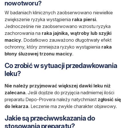
nowotworu?
W badaniach klinicznych zaobserwowano niewielkie
zwiększenie ryzyka wystąpienia
raka piersi
.
Jednocześnie nie zaobserwowano wzrostu ryzyka
zachorowania na
raka jajnika, wątroby lub szyjki
macicy
. Dodatkowo zauważono długotrwały efekt
ochronny, który zmniejsza ryzyko wystąpienia
raka
błony śluzowej trzonu macicy
.
Co zrobić w sytuacji przedawkowania
leku?
Nie należy przyjmować większej dawki leku niż
zalecana
. Jeśli dojdzie do przyjęcia nadmiernej ilości
preparatu Depo-Provera należy natychmiast
zgłosić się
do lekarza
. Leczenie ma zwykle charakter objawowy.
Jakie są przeciwwskazania do
stosowania preparatu?