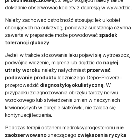
dokładnie obserwować kobiety z depresją w wywiadzie.
Należy zachować ostrożność stosując lek u kobiet
chorujących na cukrzycę, ponieważ substancja czynna
zawarta w preparacie może powodować
spadek
tolerancji glukozy
.
Jeżeli w trakcie stosowania leku pojawi się wytrzeszcz,
podwójne widzenie, migrena lub dojdzie do
nagłej
utraty wzroku
należy natychmiast
przerwać
podawanie produktu
leczniczego Depo-Provera i
przeprowadzić
diagnostykę okulistyczną
. W
przypadku zdiagnozowania obrzęku tarczy nerwu
wzrokowego lub stwierdzenia zmian w naczyniach
krwionośnych w obrębie siatkówki, nie zaleca się
kontynuacji leczenia.
Podczas terapii octanem medroksyprogesteronu
nie
zaobserwowano
znaczącego
zwiększenia ryzyka