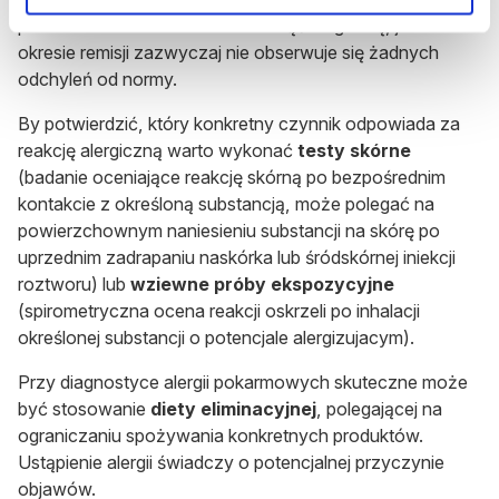
przedmiotowe także może nasunąć diagnozę, jednak w
okresie remisji zazwyczaj nie obserwuje się żadnych
odchyleń od normy.
By potwierdzić, który konkretny czynnik odpowiada za
reakcję alergiczną warto wykonać
testy skórne
(badanie oceniające reakcję skórną po bezpośrednim
kontakcie z określoną substancją, może polegać na
powierzchownym naniesieniu substancji na skórę po
uprzednim zadrapaniu naskórka lub śródskórnej iniekcji
roztworu) lub
wziewne próby ekspozycyjne
(spirometryczna ocena reakcji oskrzeli po inhalacji
określonej substancji o potencjale alergizujacym).
Przy diagnostyce alergii pokarmowych skuteczne może
być stosowanie
diety eliminacyjnej
, polegającej na
ograniczaniu spożywania konkretnych produktów.
Ustąpienie alergii świadczy o potencjalnej przyczynie
objawów.