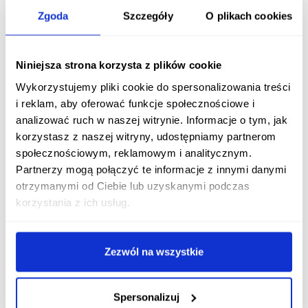
Zgoda
Szczegóły
O plikach cookies
Zaleca się także unikanie spożywania produktów
wybitnie uczulających np. orzeszków ziemnych w ciąży i
podczas laktacji.
Niniejsza strona korzysta z plików cookie
Zaobserwowano, że częstość reakcji alergicznych
Wykorzystujemy pliki cookie do spersonalizowania treści
wzrasta wraz z poprawą warunków życia danej populacji
i reklam, aby oferować funkcje społecznościowe i
i na tej podstawie wysnuto
hipotezę higieniczną
.
analizować ruch w naszej witrynie. Informacje o tym, jak
Zakłada ona, że mniejsze narażenie na choroby
korzystasz z naszej witryny, udostępniamy partnerom
infekcyjne, stosowanie szczepionek i antybiotyków oraz
społecznościowym, reklamowym i analitycznym.
wszechobecna higiena zmniejszają różnorodność
Partnerzy mogą połączyć te informacje z innymi danymi
bodźców, które stymulują rozwój układu
otrzymanymi od Ciebie lub uzyskanymi podczas
odpornościowego.
korzystania z ich usług.
Diagnostyka alergii
Zezwól na wszystkie
Podstawę rozpoznania choroby alergicznej stanowi
dobrze przeprowadzony wywiad lekarski. Należy ustalić
okoliczności wystąpienia objawów, ich powtarzalność
Spersonalizuj
np. sezonową oraz obciążenia rodzinne. Badanie