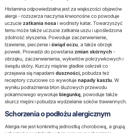
Histamina odpowiedzialna jest za większości objawów
alergii - rozszerza naczynia krwionośne co powoduje
uczucie
zatkania nosa
i wodnisty katar
. Towarzyszyć
temu może także uczucie zatkania uszu i upośledzona
zdolność słyszenia. Powoduje zaczerwienienie,
łzawienie, pieczenie i
świąd oczu
, a także obrzęk
powiek. Prowadzi do powstania
zmian skórnych
-
obrzęku, zaczerwienienia, wykwitów pokrzywkowych i
świądu skóry. Kurczy mięśnie gładkie oskrzeli co
przejawia się napadami
duszności,
pobudza też
receptory czuciowe co wywołuje
napady kaszlu
. W
wyniku podrażnienia błon śluzowych przewodu
pokarmowego wywołuje
biegunkę
, powoduje także
skurcz mięśni i pobudza wydzielanie soków trawiennych.
Schorzenia o podłożu alergicznym
Alergia nie jest konkretną jednostką chorobową, a grupą