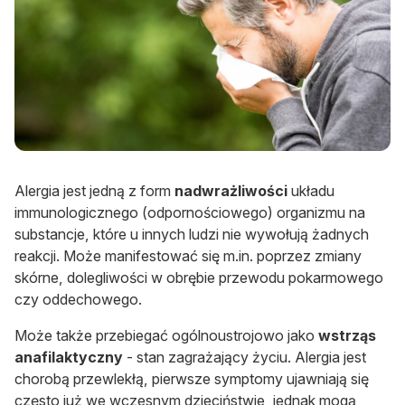
Alergia jest jedną z form
nadwrażliwości
układu
immunologicznego (odpornościowego) organizmu na
substancje, które u innych ludzi nie wywołują żadnych
reakcji. Może manifestować się m.in. poprzez zmiany
skórne, dolegliwości w obrębie przewodu pokarmowego
czy oddechowego.
Może także przebiegać ogólnoustrojowo jako
wstrząs
anafilaktyczny
- stan zagrażający życiu. Alergia jest
chorobą przewlekłą, pierwsze symptomy ujawniają się
często już we wczesnym dzieciństwie, jednak mogą