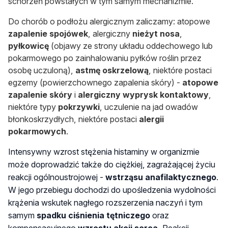
schorzeń powstałych w tym samym mechanizmie.
Do chorób o podłożu alergicznym zaliczamy: atopowe
zapalenie spojówek
, alergiczny
nieżyt nosa
,
pyłkowicę
(objawy ze strony układu oddechowego lub
pokarmowego po zainhalowaniu pyłków roślin przez
osobę uczuloną),
astmę oskrzelową
, niektóre postaci
egzemy (powierzchownego zapalenia skóry) -
atopowe
zapalenie skóry
i
alergiczny wyprysk kontaktowy
,
niektóre typy
pokrzywki
, uczulenie na jad owadów
błonkoskrzydłych, niektóre postaci
alergii
pokarmowych
.
Intensywny wzrost stężenia histaminy w organizmie
może doprowadzić także do ciężkiej, zagrażającej życiu
reakcji ogólnoustrojowej -
wstrząsu anafilaktycznego
.
W jego przebiegu dochodzi do upośledzenia wydolności
krążenia wskutek nagłego rozszerzenia naczyń i tym
samym
spadku ciśnienia tętniczego
oraz
kompensacyjnego
wzrostu akcji serca.
Reakcji