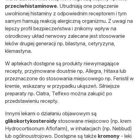
przeciwhistaminowe
. Utrudniają one połączenie
uwolnionej histaminy z odpowiednim receptorem i tym
samym hamują reakcję alergiczną organizmu. Z uwagi na
lepszy profil bezpieczeństwa i znikomy wpływ na
ośrodkowy układ nerwowy zalecane jest stosowanie
leków drugiej generacji
np. bilastyna,
cetyryzyna,
klemastyna.
W aptekach dostępne są produkty
niewymagające
recepty
, przyjmowane doustnie np. Allegra, Hitaxa lub
przeznaczone do stosowania miejscowego np. Fenistil w
kremie, wskazany w przypadku ukąszeń. Silniejsze
preparaty np. Clatra, Telfexo można zakupić po
przedstawieniu recepty.
Innymi lekami o działaniu objawowym są
glikokortykosteroidy
stosowane
miejscowo
(np. krem
Hydrocortisonum Aflofarm), w inhalacjach (np. Nebbud)
lub ogólnoustrojowo. Dostępne są także
kromony
- leki