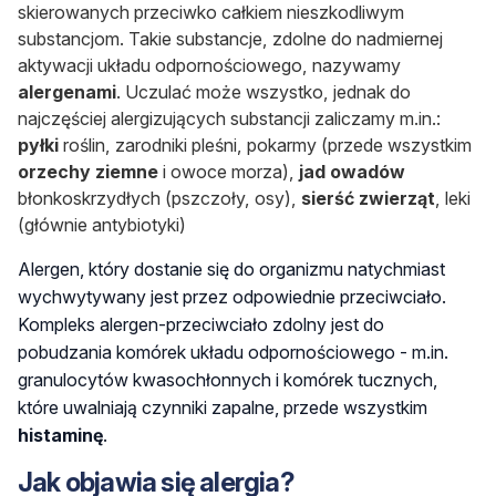
skierowanych przeciwko całkiem nieszkodliwym
substancjom. Takie substancje, zdolne do nadmiernej
aktywacji układu odpornościowego, nazywamy
alergenami
. Uczulać może wszystko, jednak do
najczęściej alergizujących substancji zaliczamy m.in.:
pyłki
roślin, zarodniki pleśni, pokarmy (przede wszystkim
orzechy ziemne
i owoce morza),
jad owadów
błonkoskrzydłych (pszczoły, osy),
sierść zwierząt
, leki
(głównie antybiotyki)
Alergen, który dostanie się do organizmu natychmiast
wychwytywany jest przez odpowiednie przeciwciało.
Kompleks alergen-przeciwciało zdolny jest do
pobudzania komórek układu odpornościowego - m.in.
granulocytów kwasochłonnych i komórek tucznych,
które uwalniają czynniki zapalne, przede wszystkim
histaminę
.
Jak objawia się alergia?