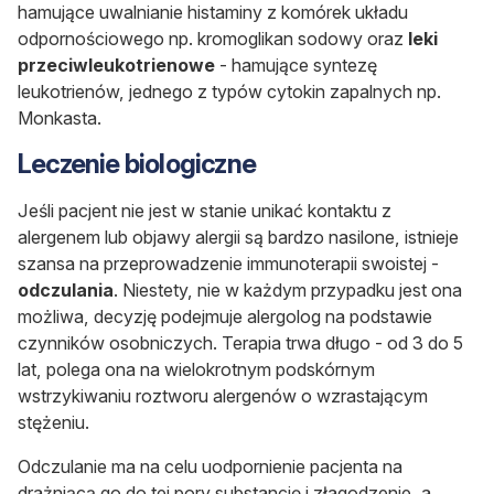
hamujące uwalnianie histaminy z komórek układu
odpornościowego np. kromoglikan sodowy oraz
leki
przeciwleukotrienowe
- hamujące syntezę
leukotrienów, jednego z typów cytokin zapalnych np.
Monkasta.
Leczenie biologiczne
Jeśli pacjent nie jest w stanie unikać kontaktu z
alergenem lub objawy alergii są bardzo nasilone, istnieje
szansa na przeprowadzenie immunoterapii swoistej -
odczulania
. Niestety, nie w każdym przypadku jest ona
możliwa, decyzję podejmuje alergolog na podstawie
czynników osobniczych. Terapia trwa długo - od 3 do 5
lat, polega ona na wielokrotnym podskórnym
wstrzykiwaniu roztworu alergenów o wzrastającym
stężeniu.
Odczulanie ma na celu uodpornienie pacjenta na
drażniącą go do tej pory substancję i złagodzenie, a