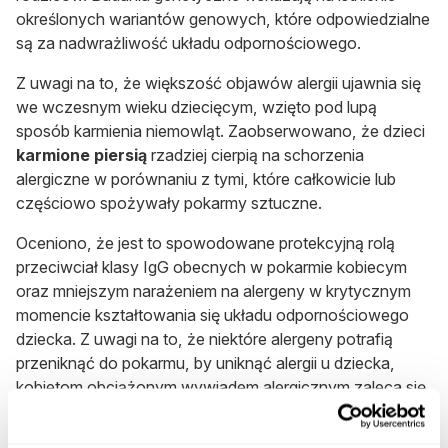
określonych wariantów genowych, które odpowiedzialne
są za nadwrażliwość układu odpornościowego.
Z uwagi na to, że większość objawów alergii ujawnia się
we wczesnym wieku dziecięcym, wzięto pod lupą
sposób karmienia niemowląt. Zaobserwowano, że dzieci
karmione piersią
rzadziej cierpią na schorzenia
alergiczne w porównaniu z tymi, które całkowicie lub
częściowo spożywały pokarmy sztuczne.
Oceniono, że jest to spowodowane protekcyjną rolą
przeciwciał klasy IgG obecnych w pokarmie kobiecym
oraz mniejszym narażeniem na alergeny w krytycznym
momencie kształtowania się układu odpornościowego
dziecka. Z uwagi na to, że niektóre alergeny potrafią
przeniknąć do pokarmu, by uniknąć alergii u dziecka,
kobietom obciążonym wywiadem alergicznym zaleca się
stosowanie diety hipoalergicznej w okresie karmienia
piersią.