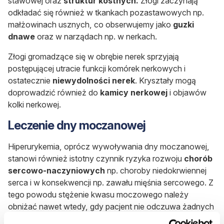
stawowej oraz
struktur kostnych.
Złogi zaczynają
odkładać się również w tkankach pozastawowych np.
małżowinach usznych, co obserwujemy jako
guzki
dnawe
oraz w narządach np. w nerkach.
Złogi gromadzące się w obrębie nerek sprzyjają
postępującej utracie funkcji komórek nerkowych i
ostatecznie
niewydolności nerek
. Kryształy mogą
doprowadzić również do
kamicy nerkowej
i objawów
kolki nerkowej.
Leczenie dny moczanowej
Hiperurykemia, oprócz wywoływania dny moczanowej,
stanowi również istotny czynnik ryzyka rozwoju
chorób
sercowo-naczyniowych
np. choroby niedokrwiennej
serca i w konsekwencji np. zawału mięśnia sercowego. Z
tego powodu stężenie kwasu moczowego należy
obniżać nawet wtedy, gdy pacjent nie odczuwa żadnych
dolegliwości.