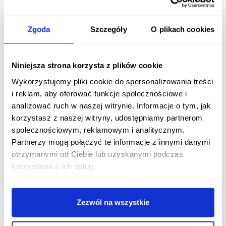
Zmiana trybu życia
Zgoda
Szczegóły
O plikach cookies
Podstawą leczenia dny moczanowej jest zmiana diety na
ubogopurynową.
Jadłospis powinien obfitować w
nabiał (najlepiej odtłuszczony), jaja, chude ryby,
Niniejsza strona korzysta z plików cookie
warzywa (z wykluczeniem roślin strączkowych) i
produkty zbożowe. Należy unikać spożywania tłustego
Wykorzystujemy pliki cookie do spersonalizowania treści
mięsa, podrobów, bulionów, produktów słodzonych
i reklam, aby oferować funkcje społecznościowe i
syropem glukozowo-fruktozowym i alkoholu.
analizować ruch w naszej witrynie. Informacje o tym, jak
korzystasz z naszej witryny, udostępniamy partnerom
Dieta bogata w
węglowodany nasila wydalanie
kwasu
społecznościowym, reklamowym i analitycznym.
moczowego, natomiast bogata w
tłuszcze ogranicza
Partnerzy mogą połączyć te informacje z innymi danymi
usuwanie związku. Kluczowe jest również
nawadnianie
otrzymanymi od Ciebie lub uzyskanymi podczas
organizmu.
korzystania z ich usług.
U pacjentów cierpiących na dnę moczanową należy
szczególnie dbać o redukcję ryzyka sercowo-
Zezwól na wszystkie
naczyniowego. Pacjenci powinni dążyć do
normalizacji
masy ciała
, regulacji ciśnienia tętniczego, glikemii i profilu