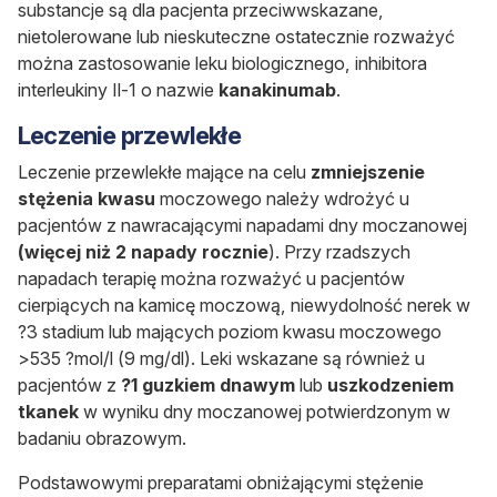
substancje są dla pacjenta przeciwwskazane,
nietolerowane lub nieskuteczne ostatecznie rozważyć
można zastosowanie leku biologicznego, inhibitora
interleukiny Il-1 o nazwie
kanakinumab
.
Leczenie przewlekłe
Leczenie przewlekłe mające na celu
zmniejszenie
stężenia kwasu
moczowego należy wdrożyć u
pacjentów z nawracającymi napadami dny moczanowej
(więcej niż 2 napady rocznie
). Przy rzadszych
napadach terapię można rozważyć u pacjentów
cierpiących na kamicę moczową, niewydolność nerek w
?3
stadium lub mających poziom kwasu moczowego
>535 ?mol/l (9 mg/dl). Leki wskazane są również u
pacjentów z
?1 guzkiem dnawym
lub
uszkodzeniem
tkanek
w wyniku dny moczanowej potwierdzonym w
badaniu obrazowym.
Podstawowymi preparatami obniżającymi stężenie