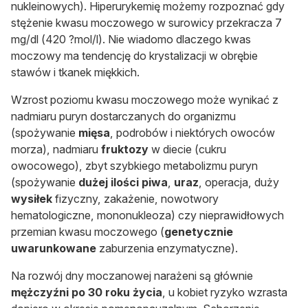
nukleinowych). Hiperurykemię możemy rozpoznać gdy
stężenie kwasu moczowego w surowicy przekracza
7
mg/dl (420 ?mol/l). Nie wiadomo dlaczego kwas
moczowy ma tendencję do krystalizacji w obrębie
stawów i tkanek miękkich.
Wzrost poziomu kwasu moczowego może wynikać z
nadmiaru puryn dostarczanych do organizmu
(spożywanie
mięsa
, podrobów i niektórych owoców
morza), nadmiaru
fruktozy
w diecie (cukru
owocowego), zbyt szybkiego metabolizmu puryn
(spożywanie
dużej ilości piwa
,
uraz
, operacja, duży
wysiłek
fizyczny, zakażenie, nowotwory
hematologiczne, mononukleoza) czy nieprawidłowych
przemian kwasu moczowego (
genetycznie
uwarunkowane
zaburzenia enzymatyczne).
Na rozwój dny moczanowej narażeni są głównie
mężczyźni po 30 roku życia
, u kobiet ryzyko wzrasta