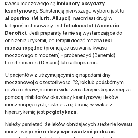
kwasu moczowego są
inhibitory oksydazy
ksantynowej.
Substancją pierwszego wyboru jest tu
allopurinol
(
Milurit, Allupol
), natomiast drugi w
kolejności stosowany jest
febuksostat
(
Adenuric,
Denofi
x).
Jeśli preparaty te nie są wystarczające do
obniżenia urykemii, do terapiii dodać można
leki
moczanopędne
(promujące usuwanie kwasu
moczowego z moczem) - probenecyd (Benemid),
benzbromaron (Desuric) lub sulfinpirazon.
U pacjentów z utrzymującymi się napadami dny
moczanowej o częstotliwości
?2/rok lub podskórnymi
guzkami dnawymi mimo wdrożenia terapii skojarzonej za
pomocą inhibitorów oksydazy ksantynowej i leków
moczanopędnych, ostateczną bronią w walce z
hiperurykemią jest
peglotykaza.
Należy pamiętać, że leków obniżających stężenie kwasu
moczowego
nie należy wprowadzać podczas