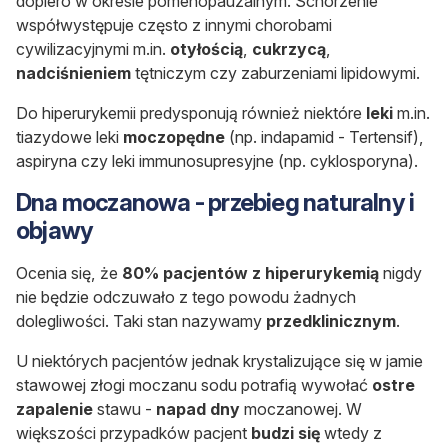
dopiero w okresie pomenopauzalnym. Schorzenie
współwystępuje często z innymi chorobami
cywilizacyjnymi m.in.
otyłością
,
cukrzycą
,
nadciśnieniem
tętniczym czy zaburzeniami lipidowymi.
Do hiperurykemii predysponują również niektóre
leki
m.in.
tiazydowe leki
moczopędne
(np. indapamid - Tertensif),
aspiryna czy leki immunosupresyjne (np. cyklosporyna).
Dna moczanowa - przebieg naturalny i
objawy
Ocenia się, że
80% pacjentów z hiperurykemią
nigdy
nie będzie odczuwało z tego powodu żadnych
dolegliwości. Taki stan nazywamy
przedklinicznym
.
U niektórych pacjentów jednak krystalizujące się w jamie
stawowej złogi moczanu sodu potrafią wywołać
ostre
zapalenie
stawu -
napad dny
moczanowej. W
większości przypadków pacjent
budzi się
wtedy z