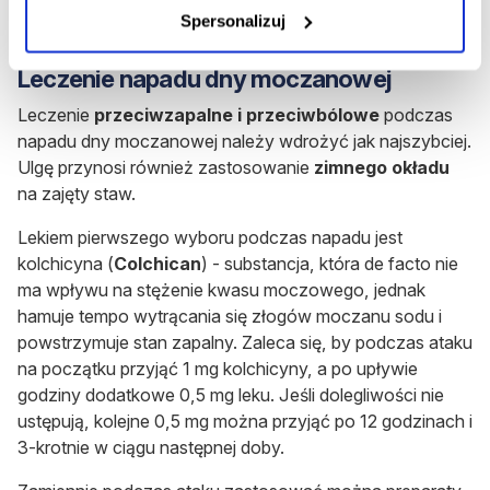
lipidowego. Powinni również zrezygnować z palenia
Spersonalizuj
papierosów.
Leczenie napadu dny moczanowej
Leczenie
przeciwzapalne i przeciwbólowe
podczas
napadu dny moczanowej należy wdrożyć jak najszybciej.
Ulgę przynosi również zastosowanie
zimnego okładu
na zajęty staw.
Lekiem pierwszego wyboru podczas napadu jest
kolchicyna
(
Colchican
) - substancja, która de facto nie
ma wpływu na stężenie kwasu moczowego, jednak
hamuje tempo wytrącania się złogów moczanu sodu i
powstrzymuje stan zapalny. Zaleca się, by podczas ataku
na początku przyjąć 1 mg kolchicyny, a po upływie
godziny dodatkowe 0,5 mg leku. Jeśli dolegliwości nie
ustępują, kolejne 0,5 mg można przyjąć po 12 godzinach i
3-krotnie w ciągu następnej doby.