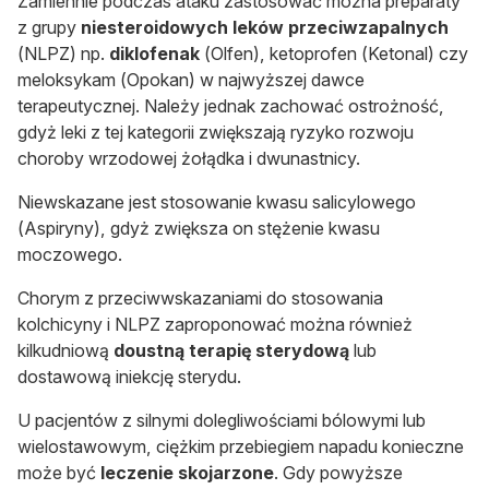
Zamiennie podczas ataku zastosować można preparaty
z grupy
niesteroidowych leków przeciwzapalnych
(NLPZ) np.
diklofenak
(Olfen), ketoprofen (Ketonal) czy
meloksykam (Opokan) w najwyższej dawce
terapeutycznej. Należy jednak zachować ostrożność,
gdyż leki z tej kategorii zwiększają ryzyko rozwoju
choroby wrzodowej żołądka i dwunastnicy.
Niewskazane jest stosowanie kwasu salicylowego
(Aspiryny), gdyż zwiększa on stężenie kwasu
moczowego.
Chorym z przeciwwskazaniami do stosowania
kolchicyny i NLPZ zaproponować można również
kilkudniową
doustną terapię sterydową
lub
dostawową iniekcję sterydu.
U pacjentów z silnymi dolegliwościami bólowymi lub
wielostawowym, ciężkim przebiegiem napadu konieczne
może być
leczenie skojarzone
. Gdy powyższe