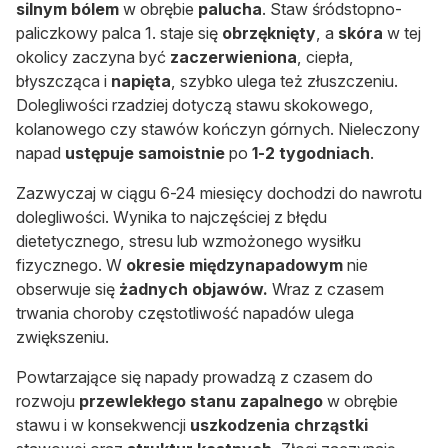
silnym bólem
w obrębie
palucha
. Staw śródstopno-
paliczkowy palca 1. staje się
obrzęknięty
, a
skóra
w tej
okolicy zaczyna być
zaczerwieniona
, ciepła,
błyszcząca i
napięta
, szybko ulega też złuszczeniu.
Dolegliwości rzadziej dotyczą stawu skokowego,
kolanowego czy stawów kończyn górnych. Nieleczony
napad
ustępuje samoistnie
po
1-2 tygodniach
.
Zazwyczaj w ciągu 6-24 miesięcy dochodzi do nawrotu
dolegliwości. Wynika to najczęściej z błędu
dietetycznego, stresu lub wzmożonego wysiłku
fizycznego. W
okresie międzynapadowym
nie
obserwuje się
żadnych objawów.
Wraz z czasem
trwania choroby częstotliwość napadów ulega
zwiększeniu.
Powtarzające się napady prowadzą z czasem do
rozwoju
przewlekłego stanu zapalnego
w obrębie
stawu i w konsekwencji
uszkodzenia chrząstki