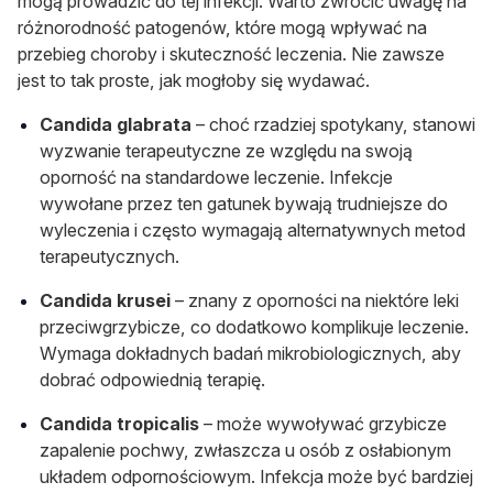
mogą prowadzić do tej infekcji. Warto zwrócić uwagę na
różnorodność patogenów, które mogą wpływać na
przebieg choroby i skuteczność leczenia. Nie zawsze
jest to tak proste, jak mogłoby się wydawać.
Candida glabrata
– choć rzadziej spotykany, stanowi
wyzwanie terapeutyczne ze względu na swoją
oporność na standardowe leczenie. Infekcje
wywołane przez ten gatunek bywają trudniejsze do
wyleczenia i często wymagają alternatywnych metod
terapeutycznych.
Candida krusei
– znany z oporności na niektóre leki
przeciwgrzybicze, co dodatkowo komplikuje leczenie.
Wymaga dokładnych badań mikrobiologicznych, aby
dobrać odpowiednią terapię.
Candida tropicalis
– może wywoływać grzybicze
zapalenie pochwy, zwłaszcza u osób z osłabionym
układem odpornościowym. Infekcja może być bardziej