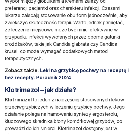
Wybór między globulkami a kremami zależy od
preferencji pacjentki oraz charakteru infekcji. Czasami
lekarze zalecają stosowanie obu form jednocześnie, aby
zwiększyć skuteczność terapii. Warto jednak pamiętać,
że leczenie miejscowe może być mniej efektywne w
przypadku infekcji wywołanych przez oporne gatunki
drożdżaków, takie jak
Candida glabrata
czy
Candida
krusei
, co może wymagać dodatkowych metod
terapeutycznych.
Zobacz także:
Leki na grzybicę pochwy na receptę i
bez recepty. Poradnik 2024
Klotrimazol – jak działa?
Klotrimazol
to jeden z najczęściej stosowanych leków
przeciwgrzybiczych w leczeniu grzybicy pochwy. Jego
działanie polega na hamowaniu syntezy ergosterolu,
kluczowego składnika błony komórkowej grzybów, co
prowadzi do ich śmierci. Klotrimazol dostępny jest w