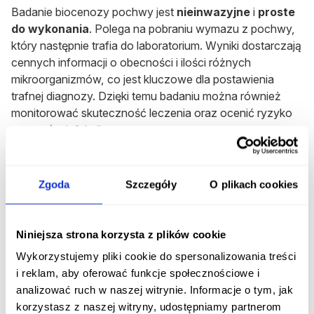
Badanie biocenozy pochwy jest
nieinwazyjne
i
proste
do wykonania
. Polega na pobraniu wymazu z pochwy,
który następnie trafia do laboratorium. Wyniki dostarczają
cennych informacji o obecności i ilości różnych
mikroorganizmów, co jest kluczowe dla postawienia
trafnej diagnozy. Dzięki temu badaniu można również
monitorować skuteczność leczenia oraz ocenić ryzyko
nawrotów infekcji.
Warto dodać, że biocenoza pochwy może być
wykonywana
profilaktycznie
, zwłaszcza u kobiet z
Zgoda
Szczegóły
O plikach cookies
nawracającymi infekcjami. Regularne monitorowanie
stanu mikroflory pochwy pozwala na wczesne wykrycie
nieprawidłowości i podjęcie działań zapobiegawczych.
Niniejsza strona korzysta z plików cookie
Posiew z pochwy – kiedy jest konieczny?
Wykorzystujemy pliki cookie do spersonalizowania treści
i reklam, aby oferować funkcje społecznościowe i
Posiew z pochwy
to kolejne istotne badanie w
analizować ruch w naszej witrynie. Informacje o tym, jak
diagnostyce grzybicy pochwy, często stosowane jako
korzystasz z naszej witryny, udostępniamy partnerom
uzupełnienie biocenozy. Polega na pobraniu próbki