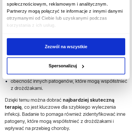
społecznościowym, reklamowym i analitycznym.
wydzieliny z pochwy, aby precyzyjnie zidentyfikować
Partnerzy mogą połączyć te informacje z innymi danymi
patogeny odpowiedzialne za infekcję. Posiew jest
otrzymanymi od Ciebie lub uzyskanymi podczas
szczególnie przydatny, gdy objawy są nietypowe lub gdy
korzystania z ich usług.
standardowe leczenie nie przynosi oczekiwanych
rezultatów.
Posiew z pochwy pozwala dokładnie określić:
Zezwól na wszystkie
rodzaj drożdżaków,
Spersonalizuj
ich wrażliwość na różne leki przeciwgrzybicze,
obecność innych patogenów, które mogą współistnieć
z drożdżakami.
Dzięki temu można dobrać
najbardziej skuteczną
terapię
, co jest kluczowe dla szybkiego wyleczenia
infekcji. Badanie to pomaga również zidentyfikować inne
patogeny, które mogą współistnieć z drożdżakami i
wpływać na przebieg choroby.