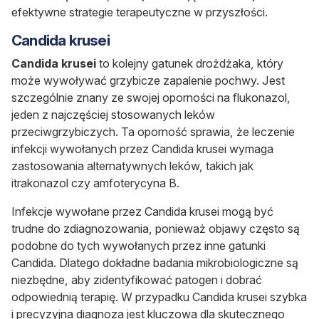
efektywne strategie terapeutyczne w przyszłości.
Candida krusei
Candida krusei
to kolejny gatunek drożdżaka, który
może wywoływać grzybicze zapalenie pochwy. Jest
szczególnie znany ze swojej oporności na flukonazol,
jeden z najczęściej stosowanych leków
przeciwgrzybiczych. Ta oporność sprawia, że leczenie
infekcji wywołanych przez
Candida krusei
wymaga
zastosowania alternatywnych leków, takich jak
itrakonazol czy amfoterycyna B.
Infekcje wywołane przez
Candida krusei
mogą być
trudne do zdiagnozowania, ponieważ objawy często są
podobne do tych wywołanych przez inne gatunki
Candida
. Dlatego dokładne badania mikrobiologiczne są
niezbędne, aby zidentyfikować patogen i dobrać
odpowiednią terapię. W przypadku
Candida krusei
szybka
i precyzyjna diagnoza jest kluczowa dla skutecznego