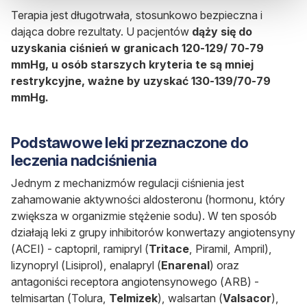
Terapia jest długotrwała, stosunkowo bezpieczna i
dająca dobre rezultaty. U pacjentów
dąży się do
uzyskania ciśnień w granicach
120-129/ 70-79
mmHg
, u osób starszych kryteria te są mniej
restrykcyjne, ważne by uzyskać 130-139/70-79
mmHg.
Podstawowe leki przeznaczone do
leczenia nadciśnienia
Jednym z mechanizmów regulacji ciśnienia jest
zahamowanie aktywności aldosteronu (hormonu, który
zwiększa w organizmie stężenie sodu). W ten sposób
działają leki z grupy inhibitorów konwertazy angiotensyny
(ACEI) - captopril, ramipryl (
Tritace
, Piramil, Ampril),
lizynopryl (Lisiprol), enalapryl (
Enarenal
) oraz
antagoniści receptora angiotensynowego (ARB) -
telmisartan (Tolura,
Telmizek
), walsartan (
Valsacor
),