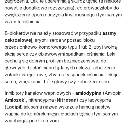
zagrożenia. Leki te udaremniają skurcz tętnic (a niektóre
nawet je dodatkowo rozszerzają), co prowadziłoby do
zwiększenia oporu naczynia krwionośnego i tym samym
wzrostu ciśnienia.
B-blokerów
nie należy stosować w przypadku
astmy
oskrzelowej
, arytmii serca w postaci bloku
przedsionkowo-komorowego typu 1 lub 2, zbyt wolną
akcją serca czy objawowymi spadkami ciśnienia. Leki
cechują się dobrym profilem bezpieczeństwa, do
głównych działań niepożądanych należą: zaburzenia
żołądkowo-jelitowe, zbyt duży spadek ciśnienia i akcji
serca, zmęczenie, bóle głowy czy zaburzenia snu.
Inhibitory kanałów wapniowych -
amlodypina
(Amlopin,
Amlozek
), nitrendypina (
Nitresan
) czy lacydypina
(
Lacipil
) jak sama nazwa wskazuje hamują napływ
wapnia do komórek mięśni gładkich tętnic i tym samym
zapobiegają ich skurczom.