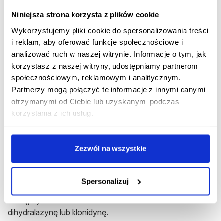
w sposób udowodniony
zmniejszają śmiertelność
:
Niniejsza strona korzysta z plików cookie
ACEI
(inhibitory konwertazy angiotensyny) lub
ARB
(antagoniści receptora angiotensynowego),
B blokery
Wykorzystujemy pliki cookie do spersonalizowania treści
(leki adrenolityczne),
Ca blokery
(blokery kanałów
i reklam, aby oferować funkcje społecznościowe i
wapniowych) oraz
diuretyki tiazydowe i
analizować ruch w naszej witrynie. Informacje o tym, jak
tiazydopodobne
(leki moczopędne)
.
korzystasz z naszej witryny, udostępniamy partnerom
społecznościowym, reklamowym i analitycznym.
Leczenie u większości pacjentów (wyjątek stanowią
Partnerzy mogą połączyć te informacje z innymi danymi
wyniszczone osoby po 80 r.ż.) rozpoczynamy od
otrzymanymi od Ciebie lub uzyskanymi podczas
terapii dwulekowej.
Jeśli to nie wystarcza należy
korzystania z ich usług.
zwiększyć dawki lub dołączyć trzeci lek. Jeśli taki zabieg
również nie jest wystarczający, należy podawać
maksymalne dawki trzech leków, przy czym jeden z nich
Zezwól na wszystkie
powinien być diuretykiem.
Gdy to również nie skutkuje nadciśnienie należy uznać za
Spersonalizuj
oporne,
wówczas dołączamy do terapii spironolakton, w
następnym kroku Alfa lub Beta bloker i ostatecznie
dihydralazynę lub klonidynę.