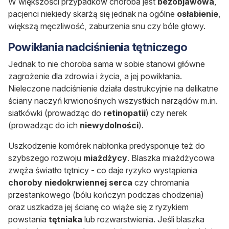
W większości przypadków choroba jest
bezobjawowa
,
pacjenci niekiedy skarżą się jednak na ogólne
osłabienie
,
większą męczliwość, zaburzenia snu czy bóle głowy.
Powikłania nadciśnienia tętniczego
Jednak to nie choroba sama w sobie stanowi główne
zagrożenie dla zdrowia i życia, a jej powikłania.
Nieleczone nadciśnienie działa destrukcyjnie na delikatne
ściany naczyń krwionośnych wszystkich narządów m.in.
siatkówki (prowadząc do
retinopatii
) czy nerek
(prowadząc do ich
niewydolności
).
Uszkodzenie komórek nabłonka predysponuje też do
szybszego rozwoju
miażdżycy
. Blaszka miażdżycowa
zwęża światło tętnicy - co daje ryzyko wystąpienia
choroby niedokrwiennej serca
czy chromania
przestankowego (bólu kończyn podczas chodzenia)
oraz uszkadza jej ścianę co wiąże się z ryzykiem
powstania
tętniaka
lub rozwarstwienia. Jeśli blaszka