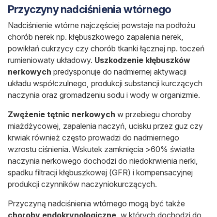
Przyczyny nadciśnienia wtórnego
Nadciśnienie wtórne najczęściej powstaje na podłożu
chorób nerek np. kłębuszkowego zapalenia nerek,
powikłań cukrzycy czy chorób tkanki łącznej np. toczeń
rumieniowaty układowy.
Uszkodzenie
kłębuszków
nerkowych
predysponuje do nadmiernej aktywacji
układu współczulnego, produkcji substancji kurczących
naczynia oraz gromadzeniu sodu i wody w organizmie.
Zwężenie tętnic nerkowych
w przebiegu choroby
miażdżycowej, zapalenia naczyń, ucisku przez guz czy
krwiak również często prowadzi do nadmiernego
wzrostu ciśnienia. Wskutek zamknięcia >60% światła
naczynia nerkowego dochodzi do niedokrwienia nerki,
spadku filtracji kłębuszkowej (GFR) i kompensacyjnej
produkcji czynników naczyniokurczących.
Przyczyną nadciśnienia wtórnego mogą być także
choroby endokrynologiczne
, w których dochodzi do