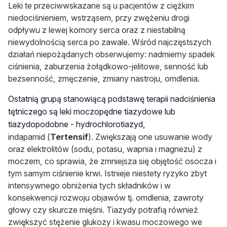
Leki te przeciwwskazane są u pacjentów z ciężkim
niedociśnieniem, wstrząsem, przy zwężeniu drogi
odpływu z lewej komory serca oraz z niestabilną
niewydolnością serca po zawale. Wśród najczęstszych
działań niepożądanych obserwujemy: nadmierny spadek
ciśnienia, zaburzenia żołądkowo-jelitowe, senność lub
bezsenność
, zmęczenie, zmiany nastroju, omdlenia.
Ostatnią grupą stanowiącą podstawę terapii nadciśnienia
tętniczego są leki moczopędne tiazydowe lub
tiazydopodobne - hydrochlorotiazyd
,
indapamid
(
Tertensif
). Zwiększają one usuwanie wody
oraz elektrolitów (sodu, potasu, wapnia i magnezu) z
moczem, co sprawia, że zmniejsza się objętość osocza i
tym samym ciśnienie krwi. Istnieje niestety ryzyko zbyt
intensywnego obniżenia tych składników i w
konsekwencji rozwoju objawów tj. omdlenia, zawroty
głowy czy skurcze mięśni. Tiazydy potrafią również
zwiększyć stężenie glukozy i kwasu moczowego we