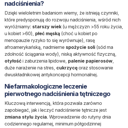
nadciśnienia?
Dzięki wieloletnim badaniom wiemy, że istnieją czynniki,
które predysponują do rozwoju nadciśnienia, wśród nich
wyróżniamy:
starszy wiek
(u mężczyzn >55 roku życia,
u kobiet >60),
płeć męską
(choć u kobiet po
menopauzie ryzyko to się wyrównuje), rasę
afroamerykańską, nadmierne
spożycie soli
(sód ma
zdolność ściągania wody), niską aktywność fizyczną,
otyłość
i zaburzenia lipidowe,
palenie papierosów
,
duże narażenie na stres,
cukrzycę
oraz stosowanie
dwuskładnikowej antykoncepcji hormonalnej.
Niefarmakologiczne leczenie
pierwotnego nadciśnienia tętniczego
Kluczową interwencją, która pozwala zarówno
zapobiegać, jak i leczyć nadciśnienie tętnicze jest
zmiana stylu życia
. Wprowadzenie do rutyny dnia
codziennego regularnej, minimum półgodzinnej