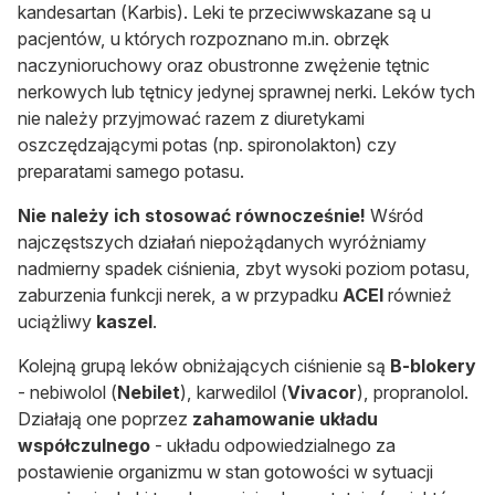
kandesartan (Karbis). Leki te przeciwwskazane są u
pacjentów, u których rozpoznano m.in. obrzęk
naczynioruchowy oraz obustronne zwężenie tętnic
nerkowych lub tętnicy jedynej sprawnej nerki. Leków tych
nie należy przyjmować razem z diuretykami
oszczędzającymi potas (np. spironolakton) czy
preparatami samego potasu.
Nie należy ich stosować równocześnie!
Wśród
najczęstszych działań niepożądanych wyróżniamy
nadmierny spadek ciśnienia, zbyt wysoki poziom potasu,
zaburzenia funkcji nerek, a w przypadku
ACEI
również
uciążliwy
kaszel
.
Kolejną grupą leków obniżających ciśnienie są
B-blokery
- nebiwolol
(
Nebilet
), karwedilol (
Vivacor
), propranolol.
Działają one poprzez
zahamowanie układu
współczulnego
- układu odpowiedzialnego za
postawienie organizmu w stan gotowości w sytuacji