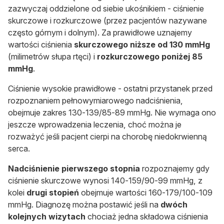
zazwyczaj oddzielone od siebie ukośnikiem - ciśnienie
skurczowe i rozkurczowe (przez pacjentów nazywane
często górnym i dolnym). Za prawidłowe uznajemy
wartości ciśnienia
skurczowego niższe od 130 mmHg
(milimetrów słupa rtęci) i
rozkurczowego poniżej 85
mmHg
.
Ciśnienie wysokie prawidłowe - ostatni przystanek przed
rozpoznaniem pełnowymiarowego nadciśnienia,
obejmuje zakres 130-139/85-89 mmHg. Nie wymaga ono
jeszcze wprowadzenia leczenia, choć można je
rozważyć jeśli pacjent cierpi na chorobę niedokrwienną
serca.
Nadciśnienie pierwszego stopnia
rozpoznajemy gdy
ciśnienie skurczowe wynosi 140-159/90-99 mmHg, z
kolei
drugi stopień
obejmuje wartości 160-179/100-109
mmHg. Diagnozę można postawić jeśli na
dwóch
kolejnych wizytach
chociaż jedna składowa ciśnienia