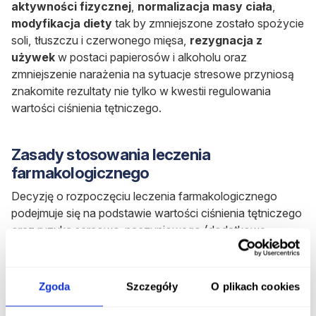
aktywności fizycznej
,
normalizacja masy ciała
,
modyfikacja diety
tak by zmniejszone zostało spożycie
soli, tłuszczu i czerwonego mięsa,
rezygnacja z
używek
w postaci papierosów i alkoholu oraz
zmniejszenie narażenia na sytuacje stresowe przyniosą
znakomite rezultaty nie tylko w kwestii regulowania
wartości ciśnienia tętniczego.
Zasady stosowania leczenia
farmakologicznego
Decyzję o rozpoczęciu leczenia farmakologicznego
podejmuje się na podstawie wartości ciśnienia tętniczego
oraz ryzyka sercowo-naczyniowego (dodatkowe
nieprawidłowości, które predysponują do rozwoju chorób
układu krążenia np. palenie tytoniu, otyłość, cukrzyca
czy hipercholesterolemia).
Zgoda
Szczegóły
O plikach cookies
Do dyspozycji mamy
5 głównych grup
lekowych, które