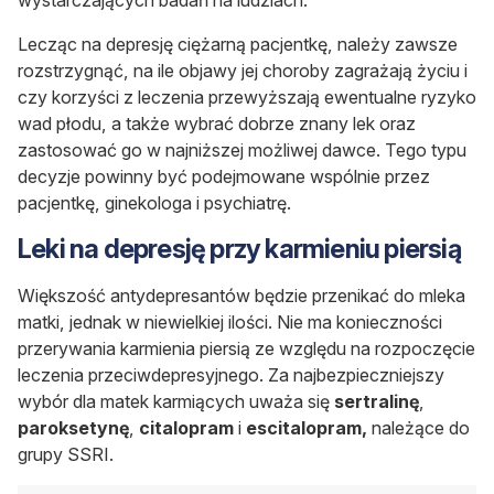
wystarczających badań na ludziach.
Lecząc na depresję ciężarną pacjentkę, należy zawsze
rozstrzygnąć, na ile objawy jej choroby zagrażają życiu i
czy korzyści z leczenia przewyższają ewentualne ryzyko
wad płodu, a także wybrać dobrze znany lek oraz
zastosować go w najniższej możliwej dawce. Tego typu
decyzje powinny być podejmowane wspólnie przez
pacjentkę, ginekologa i psychiatrę.
Leki na depresję przy karmieniu piersią
Większość antydepresantów będzie przenikać do mleka
matki, jednak w niewielkiej ilości. Nie ma konieczności
przerywania karmienia piersią ze względu na rozpoczęcie
leczenia przeciwdepresyjnego. Za najbezpieczniejszy
wybór dla matek karmiących uważa się
sertralinę
,
paroksetynę
,
citalopram
i
escitalopram,
należące do
grupy SSRI.