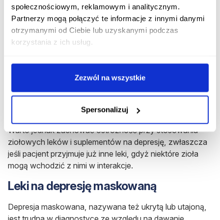
społecznościowym, reklamowym i analitycznym.
dziurawiec zwyczajny
Partnerzy mogą połączyć te informacje z innymi danymi
otrzymanymi od Ciebie lub uzyskanymi podczas
ashwagandha
korzystania z ich usług.
kozłek lekarski
melisa
Zezwól na wszystkie
lawenda
Spersonalizuj
szafran
Warto jednak zachować ostrożność przy stosowaniu
ziołowych leków i suplementów na depresję, zwłaszcza
jeśli pacjent przyjmuje już inne leki, gdyż niektóre zioła
mogą wchodzić z nimi w interakcje.
Leki na depresję maskowaną
Depresja maskowana, nazywana też ukrytą lub utajoną,
jest trudna w diagnostyce ze względu na dawanie