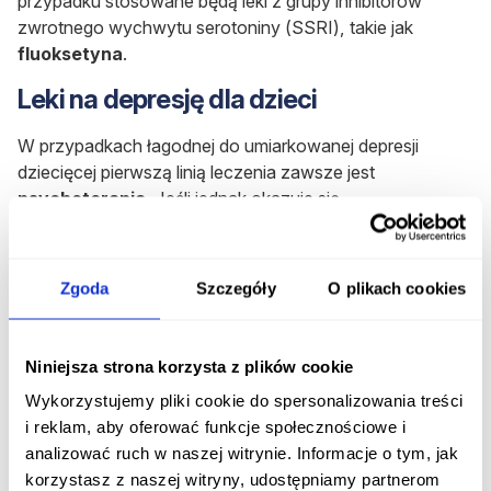
przypadku stosowane będą leki z grupy inhibitorów
zwrotnego wychwytu serotoniny (SSRI), takie jak
fluoksetyna
.
Leki na depresję dla dzieci
W przypadkach łagodnej do umiarkowanej depresji
dziecięcej pierwszą linią leczenia zawsze jest
psychoterapia
. Jeśli jednak okazuje się
niewystarczająca lub objawy mają nasilenie od
umiarkowanego do ciężkiego, można włączyć terapię
selektywnymi inhibitorami zwrotnego wychwytu
Zgoda
Szczegóły
O plikach cookies
serotoniny, takimi jak
fluoksetyna
i
sertralina
.
Leki ziołowe na depresję
Niniejsza strona korzysta z plików cookie
W leczeniu łagodnych objawów depresji lub jako
Wykorzystujemy pliki cookie do spersonalizowania treści
wsparcie tradycyjnej terapii mogą być stosowane
i reklam, aby oferować funkcje społecznościowe i
ziołowe leki i suplementy. Najczęściej używane naturalne
analizować ruch w naszej witrynie. Informacje o tym, jak
składniki wspierające zdrowie psychiczne to:
korzystasz z naszej witryny, udostępniamy partnerom