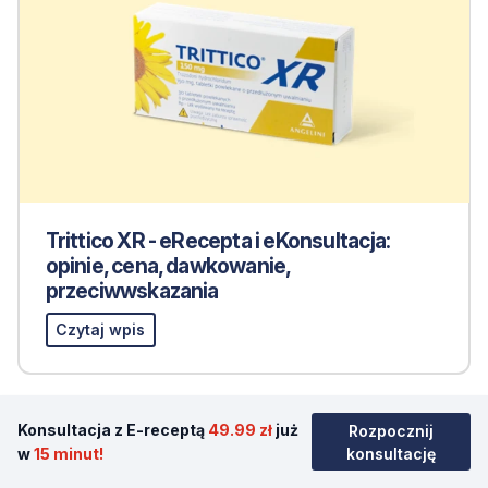
Trittico XR - eRecepta i eKonsultacja:
opinie, cena, dawkowanie,
przeciwwskazania
Czytaj wpis
Konsultacja z E-receptą
49.99 zł
już
Rozpocznij
13.01.2025
w
15 minut!
konsultację