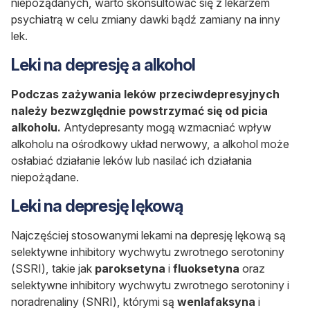
niepożądanych, warto skonsultować się z lekarzem
psychiatrą w celu zmiany dawki bądź zamiany na inny
lek.
Leki na depresję a alkohol
Podczas zażywania leków przeciwdepresyjnych
należy bezwzględnie powstrzymać się od picia
alkoholu.
Antydepresanty mogą wzmacniać wpływ
alkoholu na ośrodkowy układ nerwowy, a alkohol może
osłabiać działanie leków lub nasilać ich działania
niepożądane.
Leki na depresję lękową
Najczęściej stosowanymi lekami na depresję lękową są
selektywne inhibitory wychwytu zwrotnego serotoniny
(SSRI), takie jak
paroksetyna
i
fluoksetyna
oraz
selektywne inhibitory wychwytu zwrotnego serotoniny i
noradrenaliny (SNRI), którymi są
wenlafaksyna
i