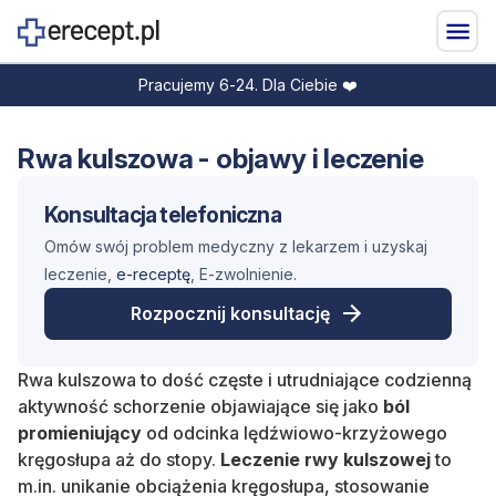
Pracujemy 6-24. Dla Ciebie ❤️
Rwa kulszowa - objawy i leczenie
Konsultacja telefoniczna
Omów swój problem medyczny z lekarzem i uzyskaj
leczenie,
e-receptę
, E-zwolnienie.
Rozpocznij konsultację
Rwa kulszowa to dość częste i utrudniające codzienną
aktywność schorzenie objawiające się jako
ból
promieniujący
od odcinka lędźwiowo-krzyżowego
kręgosłupa aż do stopy.
Leczenie rwy kulszowej
to
m.in. unikanie obciążenia kręgosłupa, stosowanie