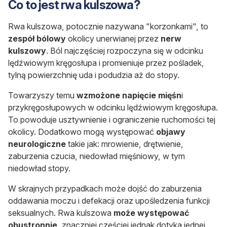
Co to jest rwa kulszowa?
Rwa kulszowa, potocznie nazywana "korzonkami", to
zespół bólowy
okolicy unerwianej przez
nerw
kulszowy
. Ból najczęściej rozpoczyna się w odcinku
lędźwiowym kręgosłupa i promieniuje przez pośladek,
tylną powierzchnię uda i podudzia aż do stopy.
Towarzyszy temu
wzmożone napięcie mięśn
i
przykręgosłupowych w odcinku lędźwiowym kręgosłupa.
To powoduje usztywnienie i ograniczenie ruchomości tej
okolicy. Dodatkowo mogą występować
objawy
neurologiczne
takie jak:
mrowienie,
drętwienie,
zaburzenia czucia,
niedowład mięśniowy, w tym
niedowład stopy.
W skrajnych przypadkach może dojść do zaburzenia
oddawania moczu i defekacji oraz upośledzenia funkcji
seksualnych.
Rwa kulszowa
może występować
obustronnie
, znaczniej częściej jednak dotyka jednej