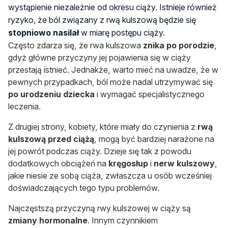
wystąpienie niezależnie od okresu ciąży. Istnieje również
ryzyko, że ból związany z rwą kulszową będzie się
stopniowo nasilał
w miarę postępu ciąży.
Często zdarza się, że rwa kulszowa
znika po porodzie
,
gdyż główne przyczyny jej pojawienia się w ciąży
przestają istnieć. Jednakże, warto mieć na uwadze, że w
pewnych przypadkach, ból może nadal utrzymywać się
po urodzeniu dziecka
i wymagać specjalistycznego
leczenia.
Z drugiej strony, kobiety, które miały do czynienia z
rwą
kulszową przed ciążą
, mogą być bardziej narażone na
jej powrót podczas ciąży. Dzieje się tak z powodu
dodatkowych obciążeń na
kręgosłup
i
nerw kulszowy
,
jakie niesie ze sobą ciąża, zwłaszcza u osób wcześniej
doświadczających tego typu problemów.
Najczęstszą przyczyną rwy kulszowej w ciąży są
zmiany hormonalne
. Innym czynnikiem