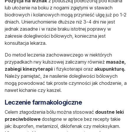
Pozycja na wznak
z poduszką podłożoną pod kolana
lub ułożenie na boku z nogami zgiętymi w stawach
biodrowych i kolanowych mogą przynieść ulgę już po 1-2
dniach.
Unieruchomienie dłuższe niż 3-4 dni nie jest
jednak zasadne i w razie braku istotnej poprawy w
zakresie dolegliwości bólowych, konieczna jest
konsultacja lekarza.
Do metod leczenia zachowawczego w niektórych
przypadkach rwy kulszowej zaliczamy również
masaże,
zabiegi kinezyterapi
i i fizykoterapii oraz
akupunkturę.
Należy pamiętać, że nasilenie dolegliwości bólowych
mogą powodować tak proste czynności jak chodzenie, a
nawet kichanie czy kaszel.
Leczenie farmakologiczne
Celem złagodzenia bólu można stosować
doustne leki
przeciwbólowe
dostępne w aptece bez recepty takie
jak: ibuprofen, metamizol, diklofenak czy meloksykam.