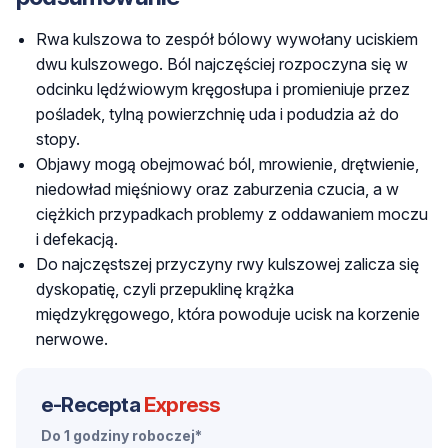
Rwa kulszowa to zespół bólowy wywołany uciskiem
dwu kulszowego.
Ból najczęściej rozpoczyna się w
odcinku lędźwiowym kręgosłupa i promieniuje przez
pośladek, tylną powierzchnię uda i podudzia aż do
stopy.
Objawy mogą obejmować ból, mrowienie, drętwienie,
niedowład mięśniowy oraz zaburzenia czucia, a w
ciężkich przypadkach problemy z oddawaniem moczu
i defekacją.
Do najczęstszej przyczyny rwy kulszowej zalicza się
dyskopatię, czyli przepuklinę krążka
międzykręgowego, która powoduje ucisk na korzenie
nerwowe.
e-Recepta
Express
Do 1 godziny roboczej*