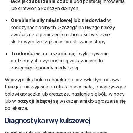
takie jak
zaburzenia czucia
pod postacią mrowienia
lub drętwienia kończyn dolnych.
Osłabienie siły mięśniowej
lub
niedowład
w
kończynach dolnych. Szczególną uwagę należy
zwrócić na ograniczenia ruchomości w stawie
skokowym tzn. zginanie i prostowanie stopy.
Trudności w poruszaniu się
i wykonywaniu
codziennych czynności są wskazaniem do
zasięgnięcia porady medycznej.
W przypadku bólu o charakterze przewlekłym objawy
takie jak: niewyjaśniona utrata masy ciała, towarzyszące
bólowi gorączka lub dreszcze, nasilanie się bólu w nocy
lub w
pozycji leżącej
są wskazaniami do zgłoszenia się
do lekarza.
Diagnostyka rwy kulszowej
W trakcie wizyty lekarz zada pytania dotyczące