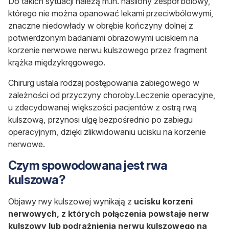
Do takich sytuacji należą m.in. nasilony zespół bólowy,
którego nie można opanować lekami przeciwbólowymi,
znaczne niedowłady w obrębie kończyny dolnej z
potwierdzonym badaniami obrazowymi uciskiem na
korzenie nerwowe nerwu kulszowego przez fragment
krążka międzykręgowego.
Chirurg ustala rodzaj postępowania zabiegowego w
zależności od przyczyny choroby.
Leczenie operacyjne,
u zdecydowanej większości pacjentów z ostrą rwą
kulszową, przynosi ulgę bezpośrednio po zabiegu
operacyjnym, dzięki zlikwidowaniu ucisku na korzenie
nerwowe.
Czym spowodowana jest rwa
kulszowa?
Objawy rwy kulszowej wynikają z
ucisku korzeni
nerwowych, z których połączenia powstaje nerw
kulszowy lub podrażnienia nerwu kulszowego na