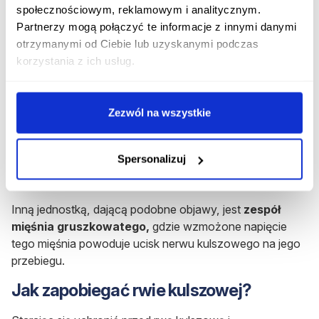
największy nerw w ludzkim ciele, dlatego objawy
społecznościowym, reklamowym i analitycznym.
związane z jego uciskiem są tak dotkliwe, a ból
Partnerzy mogą połączyć te informacje z innymi danymi
promieniuje do tak wielu okolic.
otrzymanymi od Ciebie lub uzyskanymi podczas
korzystania z ich usług.
Inne przyczyny
Inne przyczyny rwy kulszowej to:
stenoza kanału
kręgowego,
urazy kręgosłupa lub mięśni
Zezwól na wszystkie
przykręgosłupowych. Rzadziej ból korzeniowy może być
spowodowany uciskiem korzeni przez guzy
Spersonalizuj
nowotworowe lub zmiany ropne w obrębie kanału
kręgowego.
Inną jednostką, dającą podobne objawy, jest
zespół
mięśnia gruszkowatego,
gdzie wzmożone napięcie
tego mięśnia powoduje ucisk nerwu kulszowego na jego
przebiegu.
Jak zapobiegać rwie kulszowej?