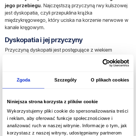
jego przebiegu
. Najczęstszą przyczyną rwy kulszowej
jest dyskopatia, czyli przepuklina krążka
międzykręgowego, który uciska na korzenie nerwowe w
kanale kręgowym.
Dyskopatia i jej przyczyny
Przyczyną dyskopatii jest postępujące z wiekiem
zwyrodnienie krążków międzykręgowych, które tracą
swoją elastyczność i zdolność amortyzacji.
Proces ten w połączeniu z nadmiernym obciążaniem
Zgoda
Szczegóły
O plikach cookies
kręgosłupa może spowodować pęknięcie włóknistej
części krążka międzykręgowego i przesunięcie jądra
miażdżystego w głąb kanału kręgowego. Zwyrodniały
Niniejsza strona korzysta z plików cookie
krążek międzykręgowy powoduje ucisk korzeni
Wykorzystujemy pliki cookie do spersonalizowania treści
nerwowych i objawy rwy kulszowej.
i reklam, aby oferować funkcje społecznościowe i
Największe obciążenie kręgosłupa dotyka odcinek
analizować ruch w naszej witrynie. Informacje o tym, jak
lędźwiowy, gdzie swój początek ma nerw kulszowy. To
korzystasz z naszej witryny, udostępniamy partnerom