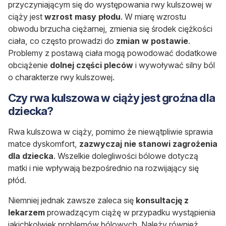
przyczyniającym się do występowania rwy kulszowej w
ciąży jest
wzrost masy płodu
. W miarę wzrostu
obwodu brzucha ciężarnej, zmienia się środek ciężkości
ciała, co często prowadzi do
zmian w postawie
.
Problemy z postawą ciała mogą powodować dodatkowe
obciążenie
dolnej części pleców
i wywoływać silny ból
o charakterze rwy kulszowej.
Czy rwa kulszowa w ciąży jest groźna dla
dziecka?
Rwa kulszowa w ciąży, pomimo że niewątpliwie sprawia
matce dyskomfort,
zazwyczaj nie stanowi zagrożenia
dla dziecka
. Wszelkie dolegliwości bólowe dotyczą
matki i nie wpływają bezpośrednio na rozwijający się
płód.
Niemniej jednak zawsze zaleca się
konsultację z
lekarzem
prowadzącym ciążę w przypadku wystąpienia
jakichkolwiek problemów bólowych. Należy również