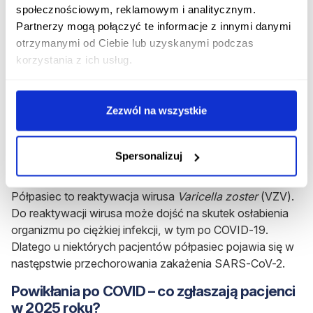
społecznościowym, reklamowym i analitycznym.
przebytej infekcji.
Partnerzy mogą połączyć te informacje z innymi danymi
Objawy COVID-19 a koronawirus sezonowy –
otrzymanymi od Ciebie lub uzyskanymi podczas
jak je odróżnić?
korzystania z ich usług.
COVID-19 u niektórych chorych może przypominać
zwykłą infekcję wirusową górnych dróg oddechowych.
Zezwól na wszystkie
W praktyce klinicznej, różnicowanie zwykle się opiera na
ocenie natężenia objawów, a także na badaniach
diagnostycznych (np. test antygenowy lub PCR).
Spersonalizuj
Półpasiec a koronawirus – czy to powikłanie?
Półpasiec to reaktywacja wirusa
Varicella zoster
(VZV).
Do reaktywacji wirusa może dojść na skutek osłabienia
organizmu po ciężkiej infekcji, w tym po COVID-19.
Dlatego u niektórych pacjentów półpasiec pojawia się w
następstwie przechorowania zakażenia SARS-CoV-2.
Powikłania po COVID – co zgłaszają pacjenci
w 2025 roku?