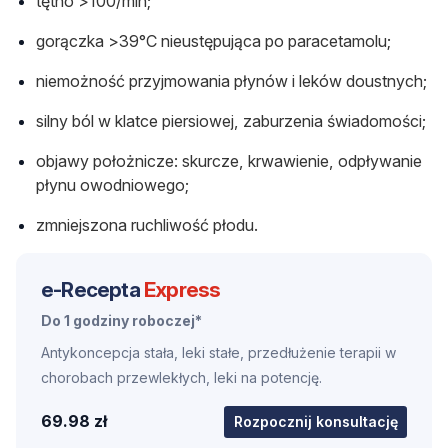
tętno >100/min;
gorączka >39°C nieustępująca po paracetamolu;
niemożność przyjmowania płynów i leków doustnych;
silny ból w klatce piersiowej, zaburzenia świadomości;
objawy położnicze: skurcze, krwawienie, odpływanie
płynu owodniowego;
zmniejszona ruchliwość płodu.
e-Recepta
Express
Do 1 godziny roboczej*
Antykoncepcja stała, leki stałe, przedłużenie terapii w
chorobach przewlekłych, leki na potencję.
69.98 zł
Rozpocznij konsultację