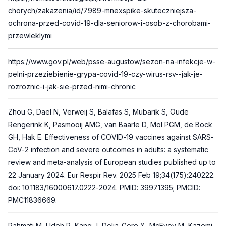
chorych/zakazenia/id/7989-mnexspike-skuteczniejsza-
ochrona-przed-covid-19-dla-seniorow-i-osob-z-chorobami-
przewleklymi
https://www.gov.pl/web/psse-augustow/sezon-na-infekcje-w-
pelni-przeziebienie-grypa-covid-19-czy-wirus-rsv--jak-je-
rozroznic-i-jak-sie-przed-nimi-chronic
Zhou G, Dael N, Verweij S, Balafas S, Mubarik S, Oude
Rengerink K, Pasmooij AMG, van Baarle D, Mol PGM, de Bock
GH, Hak E. Effectiveness of COVID-19 vaccines against SARS-
CoV-2 infection and severe outcomes in adults: a systematic
review and meta-analysis of European studies published up to
22 January 2024. Eur Respir Rev. 2025 Feb 19;34(175):240222.
doi: 10.1183/16000617.0222-2024. PMID: 39971395; PMCID:
PMC11836669.
Rahmati M, Udeh R, Kang J, Dolja-Gore X, McEvoy M, Kazemi