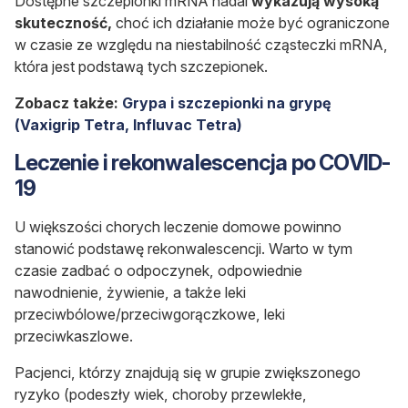
Dostępne szczepionki mRNA nadal
wykazują wysoką
skuteczność,
choć ich działanie może być ograniczone
w czasie ze względu na niestabilność cząsteczki mRNA,
która jest podstawą tych szczepionek.
Zobacz także:
Grypa i szczepionki na grypę
(Vaxigrip Tetra, Influvac Tetra)
Leczenie i rekonwalescencja po COVID-
19
U większości chorych leczenie domowe powinno
stanowić podstawę rekonwalescencji. Warto w tym
czasie zadbać o odpoczynek, odpowiednie
nawodnienie, żywienie, a także leki
przeciwbólowe/przeciwgorączkowe, leki
przeciwkaszlowe.
Pacjenci, którzy znajdują się w grupie zwiększonego
ryzyko (podeszły wiek, choroby przewlekłe,