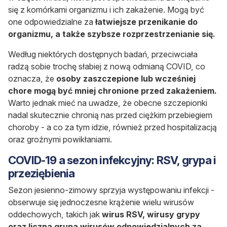
się z komórkami organizmu i ich zakażenie. Mogą być
one odpowiedzialne za
łatwiejsze przenikanie do
organizmu, a także szybsze rozprzestrzenianie się.
Według niektórych dostępnych badań, przeciwciała
radzą sobie trochę słabiej z nową odmianą COVID, co
oznacza, że
osoby zaszczepione lub wcześniej
chore mogą być mniej chronione przed zakażeniem.
Warto jednak mieć na uwadze, że obecne szczepionki
nadal skutecznie chronią nas przed ciężkim przebiegiem
choroby - a co za tym idzie, również przed hospitalizacją
oraz groźnymi powikłaniami.
COVID-19 a sezon infekcyjny: RSV, grypa i
przeziębienia
Sezon jesienno-zimowy sprzyja występowaniu infekcji -
obserwuje się jednoczesne krążenie wielu wirusów
oddechowych, takich jak
wirus RSV, wirusy grypy
oraz liczna grupa wirusów odpowiedzialnych za