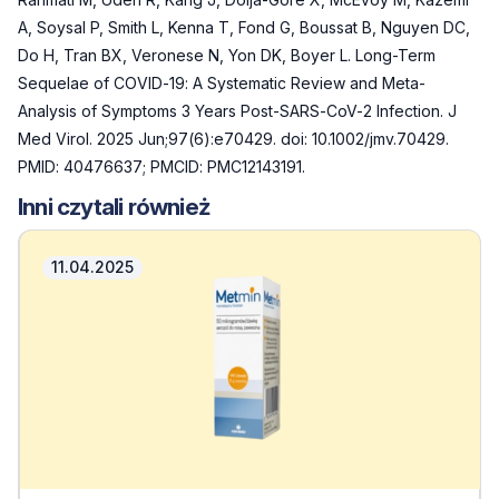
A, Soysal P, Smith L, Kenna T, Fond G, Boussat B, Nguyen DC,
Do H, Tran BX, Veronese N, Yon DK, Boyer L. Long-Term
Sequelae of COVID-19: A Systematic Review and Meta-
Analysis of Symptoms 3 Years Post-SARS-CoV-2 Infection. J
Med Virol. 2025 Jun;97(6):e70429. doi: 10.1002/jmv.70429.
PMID: 40476637; PMCID: PMC12143191.
Inni czytali również
11.04.2025