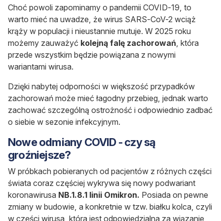
Choć powoli zapominamy o pandemii COVID-19, to
warto mieć na uwadze, że wirus SARS-CoV-2 wciąż
krąży w populacji i nieustannie mutuje. W 2025 roku
możemy zauważyć
kolejną falę zachorowań
, która
przede wszystkim będzie powiązana z nowymi
wariantami wirusa.
Dzięki nabytej odporności w większość przypadków
zachorowań może mieć łagodny przebieg, jednak warto
zachować szczególną ostrożność i odpowiednio zadbać
o siebie w sezonie infekcyjnym.
Nowe odmiany COVID - czy są
groźniejsze?
W próbkach pobieranych od pacjentów z różnych części
świata coraz częściej wykrywa się nowy podwariant
koronawirusa
NB.1.8.1 linii Omikron.
Posiada on pewne
zmiany w budowie, a konkretnie w tzw. białku kolca, czyli
w części wirusa, która jest odpowiedzialna za wiązanie