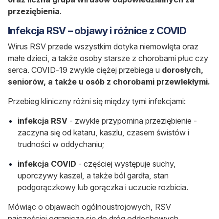
przeziębienia
.
I
nfekcja RSV – objawy i różnice z COVID
Wirus RSV przede wszystkim dotyka niemowlęta oraz
małe dzieci, a także osoby starsze z chorobami płuc czy
serca. COVID-19 zwykle ciężej przebiega u
dorosłych,
seniorów, a także u osób z chorobami przewlekłymi.
Przebieg kliniczny różni się między tymi infekcjami:
infekcja RSV
- zwykle przypomina przeziębienie -
zaczyna się od kataru, kaszlu, czasem świstów i
trudności w oddychaniu;
infekcja COVID
- częściej występuje suchy,
uporczywy kaszel, a także ból gardła, stan
podgorączkowy lub gorączka i uczucie rozbicia.
Mówiąc o objawach ogólnoustrojowych, RSV
najczęściej ogranicza się do dróg oddechowych,