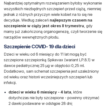
Najbardziej optymalnym rozwiązaniem byłoby wykonanie
wszystkich niezbędnych szczepień przed ciążą, niemniej
jednak z różnych przyczyn wiele kobiet na to się nie
decyduje. Według zaleceń
najlepszym czasem na
szczepienie w ciąży jest
okres II trymestru
, gdy
mamy już zakończoną organogenezę, czyli tworzenie się
narządów wewnętrznych płodu.
Szczepienie COVID- 19 dla dzieci
Dzieci w wieku od 6 miesięcy do 11 lat mogą być
szczepione szczepionką Spikevax (wariant LP.8.1) w
dawce pediatrycznej 25 µg w objętości 0,25 ml.
Dodatkowo, sam schemat szczepienia jest uzależniony
od wieku oraz historii wcześniejszych szczepień lub
infekcji.
dzieci w wieku 6 miesięcy - 4 lata
, które
dotychczas nie były szczepione - powinny otrzymać
2 dawki podawane w odstępie 28 dni;