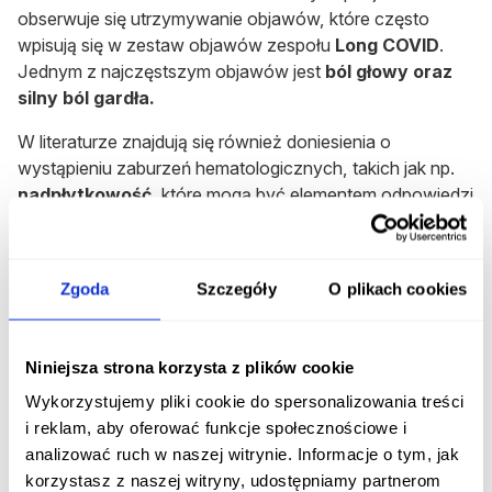
obserwuje się utrzymywanie objawów, które często
wpisują się w zestaw objawów zespołu
Long COVID
.
Jednym z najczęstszym objawów jest
ból głowy oraz
silny ból gardła.
W literaturze znajdują się również doniesienia o
wystąpieniu zaburzeń hematologicznych, takich jak np.
nadpłytkowość
, które mogą być elementem odpowiedzi
organizmu na infekcję.
Przewlekły ból gardła i ból głowy po COVID -
jak długo trwają objawy?
Zgoda
Szczegóły
O plikach cookies
Część chorych zgłasza występowanie objawów po
ostrej fazie zakażenia co może się wpisywać w
Niniejsza strona korzysta z plików cookie
występowanie zespołu
long COVID.
Najczęściej
Wykorzystujemy pliki cookie do spersonalizowania treści
występuje zmęczenie, zaburzenia koncentracji, a także
i reklam, aby oferować funkcje społecznościowe i
przewlekły ból głowy oraz gardła. Objawy mogą
analizować ruch w naszej witrynie. Informacje o tym, jak
utrzymywać się kilka tygodni lub miesięcy, a ich nasilenie
korzystasz z naszej witryny, udostępniamy partnerom
jest zmienne i nie zawsze korelują one z ciężkością