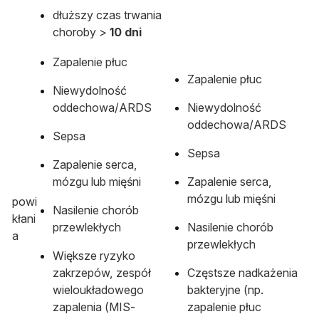
dłuższy czas trwania
choroby >
10 dni
Zapalenie płuc
Zapalenie płuc
Niewydolność
oddechowa/ARDS
Niewydolność
oddechowa/ARDS
Sepsa
Sepsa
Zapalenie serca,
mózgu lub mięśni
Zapalenie serca,
mózgu lub mięśni
powi
Nasilenie chorób
kłani
przewlekłych
Nasilenie chorób
a
przewlekłych
Większe ryzyko
zakrzepów, zespół
Częstsze nadkażenia
wieloukładowego
bakteryjne (np.
zapalenia (MIS-
zapalenie płuc