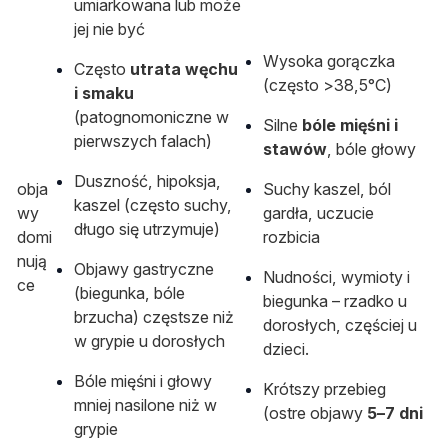
umiarkowana lub może
jej nie być
Wysoka gorączka
Często
utrata węchu
(często >38,5°C)
i smaku
(patognomoniczne w
Silne
bóle mięśni i
pierwszych falach)
stawów
, bóle głowy
Duszność, hipoksja,
obja
Suchy kaszel, ból
kaszel (często suchy,
wy
gardła, uczucie
długo się utrzymuje)
domi
rozbicia
nują
Objawy gastryczne
Nudności, wymioty i
ce
(biegunka, bóle
biegunka – rzadko u
brzucha) częstsze niż
dorosłych, częściej u
w grypie u dorosłych
dzieci.
Bóle mięśni i głowy
Krótszy przebieg
mniej nasilone niż w
(ostre objawy
5–7 dni
grypie