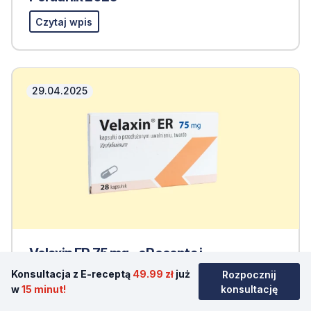
Czytaj wpis
29.04.2025
Velaxin ER 75 mg - eRecepta i
eKonsultacja: opinie, cena, dawkowanie,
Konsultacja z E-receptą
49.99 zł
już
Rozpocznij
przeciwwskazania
w
15 minut!
konsultację
Czytaj wpis