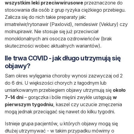
wszystkim leki przeciwwirusowe
przeznaczone do
stosowania dla osób z grup ryzyka ciężkiego przebiegu.
Zalicza się do nich takie preparaty jak:
irmatrelwir/rytonawir (Paxlovid), remdesiwir (Veklury) czy
molnupirawir. Nie stosuje się już przeciwciał
monoklonalnych ani osocza ozdrowieńców (brak
skuteczności wobec aktualnych wariantów).
Ile trwa COVID - jak długo utrzymują się
objawy?
Sam okres wylęgania choroby wynosi zazwyczaj od 2
do 6 dni. U większości chorych z łagodnym lub
umiarkowanym przebiegiem objawy utrzymują się
około
7–14 dni
– gorączka i bóle mięśni zwykle ustępują
w
pierwszym tygodniu
, kaszel czy uczucie zmęczenia
mogą jednak przeciągać się nawet do kilku tygodni.
Istnieje grupa pacjentów, u których objawy mogą się
dłużej utrzymywać - w takim przypadku mówimy o