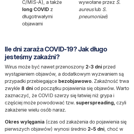
C/MIS-A), a także
wywołane przez
S.
long COVID
z
aureus
lub
S.
długotrwałymi
pneumoniae
)
objawami
Ile dni zaraża COVID-19? Jak długo
jesteśmy zakaźni?
Wirus może być nawet przenoszony
2-3 dni
przed
wystąpieniem objawów, a dodatkowym wyzwaniem są
przypadki przebiegające
bezobjawowo
. Zakaźność trwa
zwykle
8 dni
od początku pojawienia się objawów. Warto
zaznaczyć, że COVID szerzy się łatwiej niż grypa i
częściej może powodować tzw.
superspreading,
czyli
zakażenie wielu osób naraz.
Okres wylęgania
(czas od zakażenia do pojawienia się
pierwszych objawów) wynosi średnio
2–5 dni
, choć w