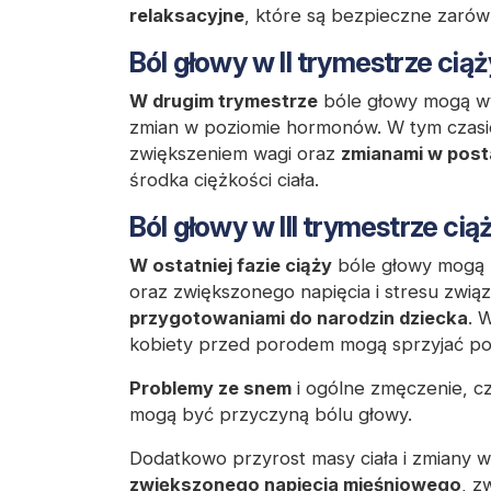
relaksacyjne
, które są bezpieczne zarówno
Ból głowy w II trymestrze ciąż
W drugim trymestrze
bóle głowy mogą wyn
zmian w poziomie hormonów. W tym czasi
zwiększeniem wagi oraz
zmianami w post
środka ciężkości ciała.
Ból głowy w III trymestrze cią
W ostatniej fazie ciąży
bóle głowy mogą 
oraz zwiększonego napięcia i stresu zw
przygotowaniami do narodzin dziecka
. 
kobiety przed porodem mogą sprzyjać poj
Problemy ze snem
i ogólne zmęczenie, cz
mogą być przyczyną bólu głowy.
Dodatkowo przyrost masy ciała i zmiany 
zwiększonego napięcia mięśniowego
, z