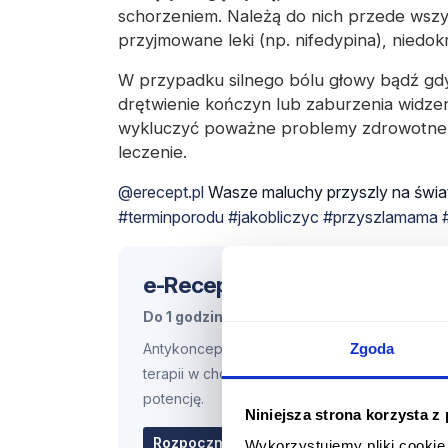
schorzeniem. Należą do nich przede wszy
przyjmowane leki (np. nifedypina), niedo
W przypadku silnego bólu głowy bądź gdy
drętwienie kończyn lub zaburzenia widzen
wykluczyć poważne problemy zdrowotne 
leczenie.
@erecept.pl
Wasze maluchy przyszly na świa
#terminporodu
#jakobliczyc
#przyszlamama
e-Recepta
Express
Do 1 godziny roboczej*
Antykoncepcja stała, leki stałe, przedłużenie
Zgoda
terapii w chorobach przewlekłych, leki na
potencję.
Niniejsza strona korzysta z
69.98 zł
Rozpocznij konsultację
Wykorzystujemy pliki cookie 