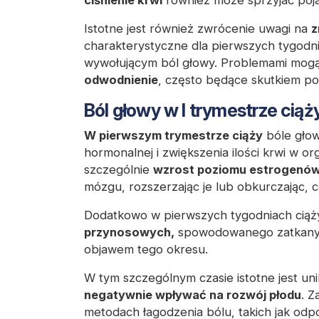
Istotne jest również zwrócenie uwagi na
z
charakterystyczne dla pierwszych tygodn
wywołującym ból głowy. Problemami mog
odwodnienie
, często będące skutkiem p
Ból głowy w I trymestrze ciąż
W pierwszym trymestrze ciąży
bóle gło
hormonalnej i zwiększenia ilości krwi w o
szczególnie
wzrost poziomu estrogenó
mózgu, rozszerzając je lub obkurczając, c
Dodatkowo w pierwszych tygodniach ciąż
przynosowych,
spowodowanego zatkanym
objawem tego okresu.
W tym szczególnym czasie istotne jest u
negatywnie wpływać na rozwój płodu
. Z
metodach łagodzenia bólu, takich jak odp