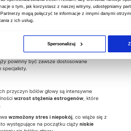
ormacje o tym, jak korzystasz z naszej witryny, udostępniamy p
ch trymestrach ciąży
Partnerzy mogą połączyć te informacje z innymi danymi otrzym
nia z ich usług.
asie ciąży, a jego
przyczyny i objawy
mogą
Spersonalizuj
Z
nitorowanie bólu głowy i
konsultacja lekarza
ieczeństwo oraz zdrowie zarówno matki, jak i
ciąży powinny być zawsze dostosowane
specjalisty.
ych przyczyn bólów głowy są intensywne
lności
wzrost stężenia estrogenów
, które
.
zuwa
wzmożony stres i niepokój
, co wiąże się z
ęsto występujące na początku ciąży
niskie
wianiu się bólów głowy.