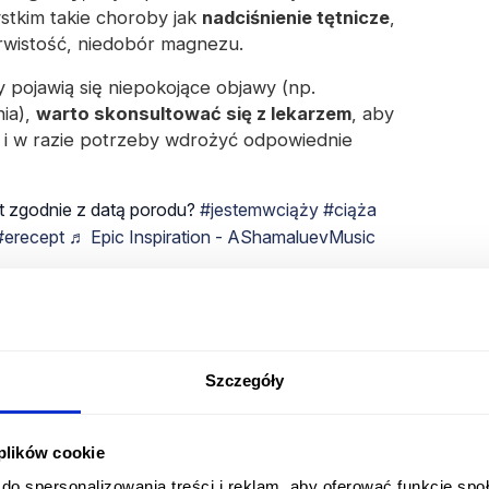
stkim takie choroby jak
nadciśnienie tętnicze
,
krwistość, niedobór magnezu.
 pojawią się niepokojące objawy (np.
ia),
warto skonsultować się z lekarzem
, aby
i w razie potrzeby wdrożyć odpowiednie
t zgodnie z datą porodu?
#jestemwciąży
#ciąża
#erecept
♬ Epic Inspiration - AShamaluevMusic
Antykoncepcja awaryjna
Do 1 godziny roboczej*
Tabletka 'po', tabletka dzień po, tabletka do
Szczegóły
72h, pigułka po.
 plików cookie
49.99 zł
Rozpocznij konsultację
do spersonalizowania treści i reklam, aby oferować funkcje sp