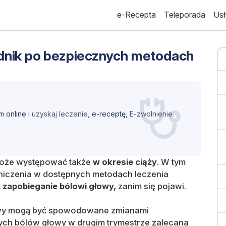
e-Recepta
Teleporada
Usł
odnik po bezpiecznych metodach
m online
i uzyskaj leczenie,
e-receptę
, E-zwolnienie.
 może występować także
w okresie ciąży
. W tym
niczenia w dostępnych metodach leczenia
t
zapobieganie bólowi głowy,
zanim się pojawi.
wy mogą być spowodowane zmianami
ch bólów głowy w drugim trymestrze zalecana