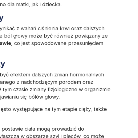
 dla matki, jak i dziecka.
y
ikać z wahań ciśnienia krwi oraz dalszych
e ból głowy może być również powiązany ze
awie
, co jest spowodowane przesunięciem
ży
być efektem dalszych zmian hormonalnych
iązanego z nadchodzącym porodem oraz
W tym czasie zmiany fizjologiczne w organizmie
awianiu się bólów głowy.
ęsto występujące na tym etapie ciąży, także
w postawie ciała mogą prowadzić do
właszcza w obszarze szyi i pleców, co może