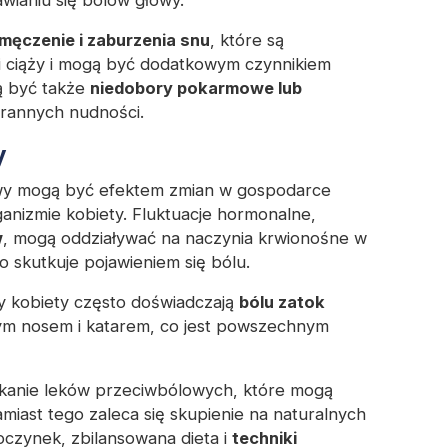
męczenie i zaburzenia snu
, które są
i ciąży i mogą być dodatkowym czynnikiem
ą być także
niedobory pokarmowe lub
orannych nudności.
y
wy mogą być efektem zmian w gospodarce
rganizmie kobiety. Fluktuacje hormonalne,
w
, mogą oddziaływać na naczynia krwionośne w
o skutkuje pojawieniem się bólu.
y kobiety często doświadczają
bólu zatok
 nosem i katarem, co jest powszechnym
nikanie leków przeciwbólowych, które mogą
amiast tego zaleca się skupienie na naturalnych
oczynek, zbilansowana dieta i
techniki