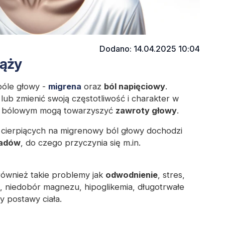
Dodano: 14.04.2025 10:04
iąży
bóle głowy -
migrena
oraz
ból napięciowy
.
lub zmienić swoją częstotliwość i charakter w
om bólowym mogą towarzyszyć
zawroty głowy
.
h cierpiących na migrenowy ból głowy dochodzi
padów
, do czego przyczynia się m.in.
ównież takie problemy jak
odwodnienie
, stres,
, niedobór magnezu, hipoglikemia, długotrwałe
 postawy ciała.