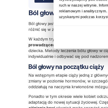
ruch w naszej witrynie. Inf
Ból głowy w poszczególny
reklamowym i analitycznym. 
uzyskanymi podczas korzysta
Ból głowy jest powszechnym objawem w cz
różnić się w zależności od trymestru.
W każdym trymestrze ciąży ważne jest mo
prowadzącego ciążę
, aby zapewnić bezp
dziecka. Metody leczenia bólu głowy w 
indywidualnie i odbywać się pod nadzorem 
Ból głowy na początku ciąży
Na wstępnym etapie ciąży jedną z główn
zmiany w poziomie hormonów, w szczegó
oddziałują na naczynia krwionośne mózgu
Ponadto w tym okresie wiele kobiet odc
adaptacją do nowej sytuacji życiowej. Cz
ciśnienie krwi
również może sprzyjać poja