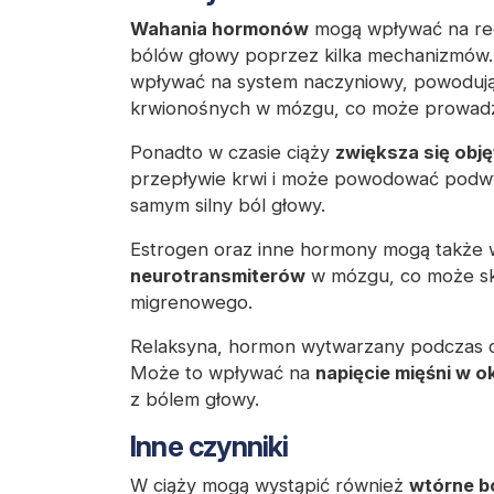
Wahania hormonów
mogą wpływać na rec
bólów głowy poprzez kilka mechanizmów
wpływać na system naczyniowy, powodując
krwionośnych w mózgu, co może prowadz
Ponadto w czasie ciąży
zwiększa się obj
przepływie krwi i może powodować podw
samym silny ból głowy.
Estrogen oraz inne hormony mogą także
neurotransmiterów
w mózgu, co może s
migrenowego.
Relaksyna, hormon wytwarzany podczas ciąż
Może to wpływać na
napięcie mięśni w ok
z bólem głowy.
Inne czynniki
W ciąży mogą wystąpić również
wtórne b