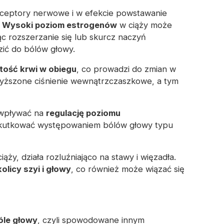
eptory nerwowe i w efekcie powstawanie
.
Wysoki poziom estrogenów
w ciąży może
 rozszerzanie się lub skurcz naczyń
ić do bólów głowy.
ętość krwi w obiegu
, co prowadzi do zmian w
yższone ciśnienie wewnątrzczaszkowe, a tym
 wpływać na
regulację poziomu
kutkować występowaniem bólów głowy typu
y, działa rozluźniająco na stawy i więzadła.
olicy szyi i głowy
, co również może wiązać się
óle głowy
, czyli spowodowane innym