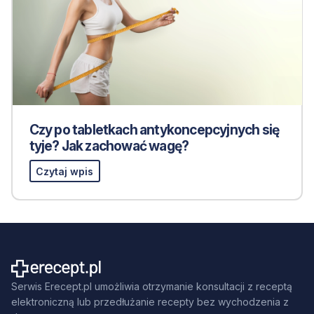
Czy po tabletkach antykoncepcyjnych się
tyje? Jak zachować wagę?
Czytaj wpis
Serwis Erecept.pl umożliwia otrzymanie konsultacji z receptą
elektroniczną lub przedłużanie recepty bez wychodzenia z