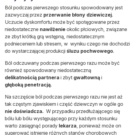
Ból podczas pierwszego stosunku spowodowany jest
zazwyczaj przez
przerwanie
błony
dziewiczej
.
Uczucie dyskomfortu może być spotęgowane przez
niedostateczne
nawilżenie
okolic płciowych, związane
ze zbyt krótką grą wstępną, niedostatecznym
podnieceniem lub stresem, w wyniku czego nie dochodzi
do wystarczającej produkcji
śluzu pochwowego
.
Ból odczuwany podczas pierwszego razu może być
również spowodowany niedostateczną
delikatnością
partnera
i zbyt
gwałtowną
i
głęboką
penetracją
.
Na szczęście ból podczas pierwszego razu nie jest aż
tak częstym zjawiskiem i część dziewczyn w ogóle go
nie doświadcza.
W przypadku przedłużającego się
bólu lub bólu występującego przy każdym stosunku
warto zasięgnąć porady
lekarza
, ponieważ może on
sugerować istnienie różnych stanów chorobowych