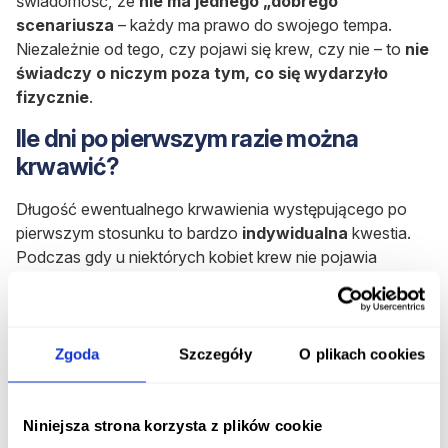
świadomość, że
nie ma jednego „dobrego”
scenariusza
– każdy ma prawo do swojego tempa.
Niezależnie od tego, czy pojawi się krew, czy nie – to
nie
świadczy o niczym poza tym, co się wydarzyło
fizycznie
.
Ile dni po pierwszym razie można
krwawić?
Długość ewentualnego krwawienia występującego po
pierwszym stosunku to bardzo
indywidualna
kwestia.
Podczas gdy u niektórych kobiet krew nie pojawia
się wcale, inne muszą mierzyć się z
przedłużającym
się
krwawieniem
.
Nie ma jednoznacznej odpowiedzi na to, jak długo
Zgoda
Szczegóły
O plikach cookies
można krwawić po pierwszym współżyciu, natomiast
należy mieć świadomość, że w przypadku
przedłużającego się krwawienia, które wzbudza
Niniejsza strona korzysta z plików cookie
niepokój
, warto skonsultować swoje objawy z