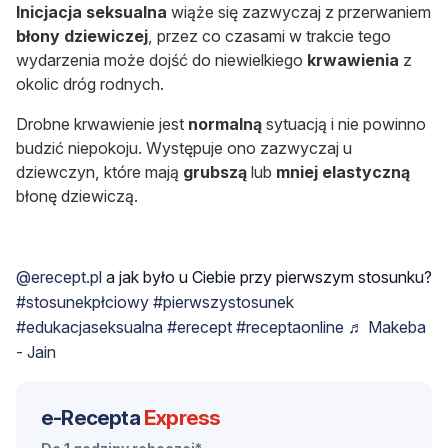
Inicjacja seksualna
wiąże się zazwyczaj z przerwaniem
błony
dziewiczej
, przez co czasami w trakcie tego
wydarzenia może dojść do niewielkiego
krwawienia
z
okolic dróg rodnych.
Drobne krwawienie jest
normalną
sytuacją i nie powinno
budzić niepokoju. Występuje ono zazwyczaj u
dziewczyn, które mają
grubszą
lub
mniej
elastyczną
błonę dziewiczą.
@erecept.pl
a jak było u Ciebie przy pierwszym stosunku?
#stosunekpłciowy
#pierwszystosunek
#edukacjaseksualna
#erecept
#receptaonline
♬ Makeba
- Jain
e-Recepta
Express