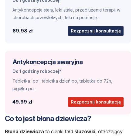
Do 1 godziny roboczej*
Antykoncepcja stała, leki stałe, przedłużenie terapii w
chorobach przewlekłych, leki na potencję.
69.98 zł
Rozpocznij konsultację
Antykoncepcja awaryjna
Do 1 godziny roboczej*
Tabletka 'po', tabletka dzień po, tabletka do 72h,
pigułka po.
49.99 zł
Rozpocznij konsultację
Co to jest błona dziewicza?
Błona dziewicza
to cienki fałd
śluzówki
, otaczający