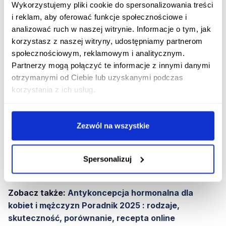
Wykorzystujemy pliki cookie do spersonalizowania treści
lekarzem
.
i reklam, aby oferować funkcje społecznościowe i
Serwis Erecept.pl oferuje konsultacje ginekologiczne
analizować ruch w naszej witrynie. Informacje o tym, jak
online, podczas których pacjentki mogą otrzymać
korzystasz z naszej witryny, udostępniamy partnerom
receptę online.
społecznościowym, reklamowym i analitycznym.
Partnerzy mogą połączyć te informacje z innymi danymi
Zobacz także:
Seks oralny - czy jest bezpieczny?
otrzymanymi od Ciebie lub uzyskanymi podczas
korzystania z ich usług.
Kto jest najbardziej narażony na
krwawienie podczas pierwszego razu?
Zezwól na wszystkie
Na krwawienie narażone są przede wszystkim
dziewczyny z błoną dziewiczą
sitowatą
, która prawie
całkowicie zakrywa wejście do pochwy, przez co zdarza
Spersonalizuj
się, że trudno jest ją przerwać.
Zobacz także:
Antykoncepcja hormonalna dla
kobiet i mężczyzn Poradnik 2025 : rodzaje,
skuteczność, porównanie, recepta online