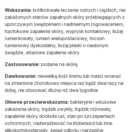
Wskazania:
krótkotrwałe leczenie ostrych i ciężkich, nie
zakażonych stanów zapalnych skóry przebiegających z
uporczywym swędzeniem i nadmiernym rogowaceniem,
łojotokowe zapalenie skóry, wyprysk kontaktowy, liszaj
rumieniowaty, rumień wielopostaciowy, toczeń
rumieniowy dyskoidalny, liszaj płaski o nasilonym
świądzie, atopowe zapalenie skóry
Zastosowanie:
podanie na skórę
Dawkowanie:
niewielką ilość kremu lub maści wcierać
na zmienione chorobowo miejsca raz bądź dwa razy na
dobę, nie stosować dłużej niż dwa tygodnie
Główne przeciwwskazania:
bakteryjne i wirusowe
zakażenia skóry, trądzik zwykły, trądzik różowaty,
zapalenie skóry dookoła ust, stan po szczepieniach
ochronnych, nadwrażliwość na klobetazol lub inne
glikokortykosteroidy, świąd odbytu i narządów