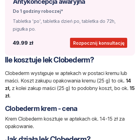
Antykoncepcja awaryjna
Do 1 godziny roboczej*
Tabletka 'po', tabletka dzień po, tabletka do 72h,
pigułka po.
49.99 zł
Rozpocznij konsultację
Ile kosztuje lek Clobederm?
Clobederm występuje w aptekach w postaci kremu lub
maści. Koszt zakupu opakowania kremu (25 g) to ok
. 14
zł,
z kolei zakup maści (25 g) to podobny koszt, bo ok.
15
zł.
Clobederm krem - cena
Krem Clobederm kosztuje w aptekach ok. 14-15 zł za
opakowanie.
Jak działa lek Clobederm?