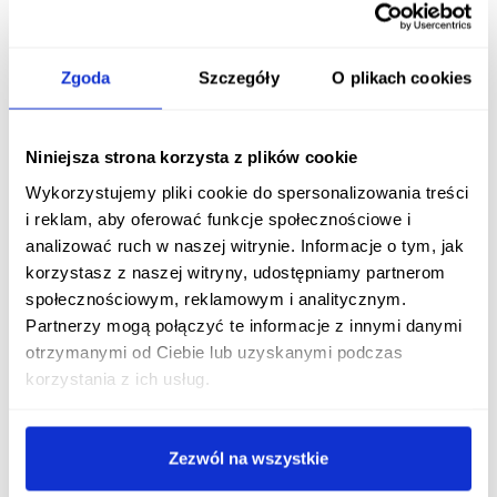
stosowanie leku Clobederm u kobiet w ciąży jest
przeciwwskazane
.
Zgoda
Szczegóły
O plikach cookies
Rozpocznij konsultację z Clobederm
Otrzymaj konsultację lekarską na ten lek bez
Niniejsza strona korzysta z plików cookie
wychodzenia z domu.
Wykorzystujemy pliki cookie do spersonalizowania treści
Rozpocznij konsultację
i reklam, aby oferować funkcje społecznościowe i
analizować ruch w naszej witrynie. Informacje o tym, jak
korzystasz z naszej witryny, udostępniamy partnerom
Clobederm a karmienie piersią
społecznościowym, reklamowym i analitycznym.
Partnerzy mogą połączyć te informacje z innymi danymi
Nie jest wiadome, w jakim stopniu klobetazol po
otrzymanymi od Ciebie lub uzyskanymi podczas
miejscowym zastosowaniu na skórę przenika do mleka
korzystania z ich usług.
kobiecego. Jednak należy on do grupy bardzo silnych
glikokortykosteroidów, przez co
nie zaleca się jego
stosowania podczas karmienia piersią
.
Zezwól na wszystkie
Clobederm a alkohol