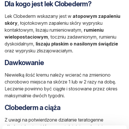
Dla kogo jest lek Clobederm?
Lek Clobederm wskazany jest w
atopowym zapaleniu
skóry
, łojotokowym zapaleniu skóry wyprysku
kontaktowym, liszaju rumieniowatym,
rumieniu
wielopostaciowym
, toczniu zadawnionym, rumieniu
dyskoidalnym,
liszaju płaskim o nasilonym świądzie
oraz wyprysku zliszajowaciałym.
Dawkowanie
Niewielką ilość kremu należy wcierać na zmieniono
chorobowo miejsca na skórze 1 lub w 2 razy na dobę.
Leczenie powinno być ciągłe i stosowane przez okres
maksymalnie dwóch tygodni.
Clobederm a ciąża
Z uwagi na potwierdzone działanie teratogenne
glikokortykosteroidów, nawet działających miejscowo