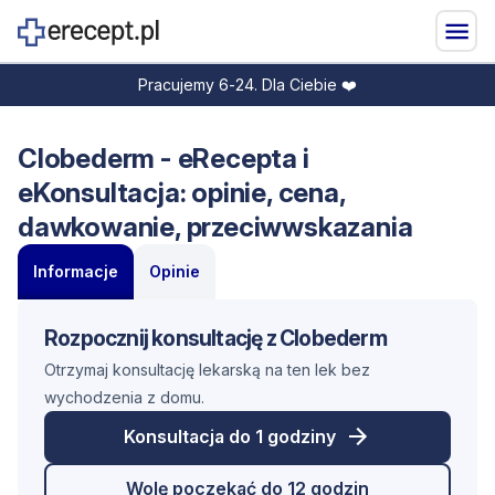
Pracujemy 6-24. Dla Ciebie ❤️
Clobederm - eRecepta i
eKonsultacja: opinie, cena,
dawkowanie, przeciwwskazania
Informacje
Opinie
Rozpocznij konsultację z Clobederm
Otrzymaj konsultację lekarską na ten lek bez
wychodzenia z domu.
Konsultacja do 1 godziny
Wolę poczekać do 12 godzin