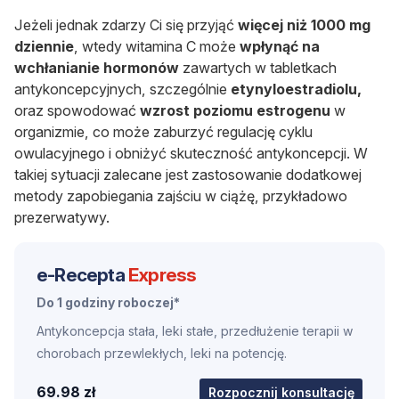
Jeżeli jednak zdarzy Ci się przyjąć
więcej niż 1000 mg
dziennie
, wtedy witamina C może
wpłynąć na
wchłanianie hormonów
zawartych w tabletkach
antykoncepcyjnych, szczególnie
etynyloestradiolu,
oraz spowodować
wzrost poziomu estrogenu
w
organizmie, co może zaburzyć regulację cyklu
owulacyjnego i obniżyć skuteczność antykoncepcji. W
takiej sytuacji zalecane jest zastosowanie dodatkowej
metody zapobiegania zajściu w ciążę, przykładowo
prezerwatywy.
e-Recepta
Express
Do 1 godziny roboczej*
Antykoncepcja stała, leki stałe, przedłużenie terapii w
chorobach przewlekłych, leki na potencję.
69.98 zł
Rozpocznij konsultację