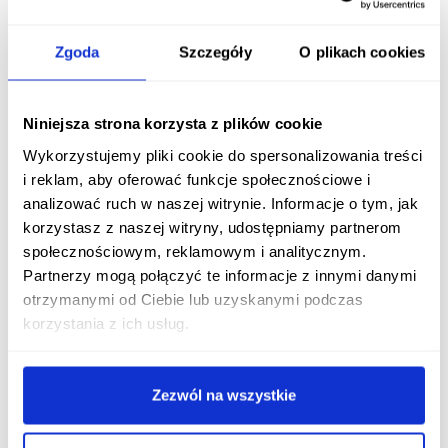
dziewczynki (13-18 lat):
65 mg/dzień;
dorośli mężczyźni powyżej 19. roku życia:
90
Zgoda
Szczegóły
O plikach cookies
mg/dzień;
dorosłe kobiety powyżej 19. roku życia:
75
Niniejsza strona korzysta z plików cookie
mg/dzień;
Wykorzystujemy pliki cookie do spersonalizowania treści
kobiety w ciąży:
80-85 mg/dzień;
i reklam, aby oferować funkcje społecznościowe i
analizować ruch w naszej witrynie. Informacje o tym, jak
kobiety karmiące piersią:
115-120 mg/dzień.
korzystasz z naszej witryny, udostępniamy partnerom
Warto pamiętać, że te wartości są ogólnymi wytycznymi i
społecznościowym, reklamowym i analitycznym.
rzeczywiste zapotrzebowanie
może być różne dla
Partnerzy mogą połączyć te informacje z innymi danymi
różnych osób. Badania wskazują, że
dawka witaminy
otrzymanymi od Ciebie lub uzyskanymi podczas
C
przyjmowana przez osoby palące powinna być o 40%
korzystania z ich usług.
większa od tej przyjmowanej przez osoby bez tego
nałogu. Także w przypadku
chorób
,
stresu
czy
intensywnego wysiłku fizycznego
, zapotrzebowanie
Zezwól na wszystkie
na witaminę C może być wyższe.