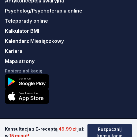
Antykoncepcja awaryjna
Psycholog/Psychoterapia online
Teleporady online
Kalkulator BMI
Kalendarz Miesiączkowy
Kariera
Mapa strony
Pobierz aplikację
Konsultacja z E-receptą
49.99 zł
już
Rozpocznij
© 2026 Erecept sp. z o.o.
w
15 minut!
konsultację