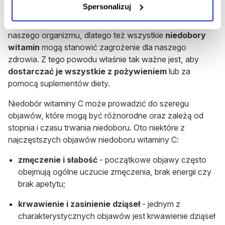
Jakie są objawy niedoboru witaminy C?
Spersonalizuj
Każda witamina jest niezbędna do funkcjonowania
naszego organizmu, dlatego też wszystkie
niedobory
witamin
mogą stanowić zagrożenie dla naszego
zdrowia. Z tego powodu właśnie tak ważne jest, aby
dostarczać je wszystkie z pożywieniem
lub za
pomocą suplementów diety.
Niedobór witaminy C może prowadzić do szeregu
objawów, które mogą być różnorodne oraz zależą od
stopnia i czasu trwania niedoboru. Oto niektóre z
najczęstszych objawów niedoboru witaminy C:
zmęczenie i słabość
- początkowe objawy często
obejmują ogólne uczucie zmęczenia, brak energii czy
brak apetytu;
krwawienie i zasinienie dziąseł
- jednym z
charakterystycznych objawów jest krwawienie dziąseł