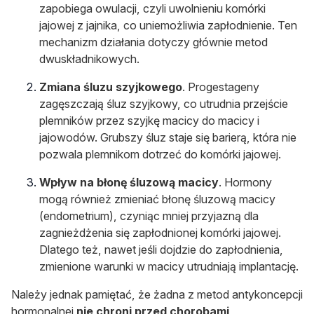
zapobiega owulacji, czyli uwolnieniu komórki
jajowej z jajnika, co uniemożliwia zapłodnienie. Ten
mechanizm działania dotyczy głównie metod
dwuskładnikowych.
Zmiana śluzu szyjkowego
. Progestageny
zagęszczają śluz szyjkowy, co utrudnia przejście
plemników przez szyjkę macicy do macicy i
jajowodów. Grubszy śluz staje się barierą, która nie
pozwala plemnikom dotrzeć do komórki jajowej.
Wpływ na błonę śluzową macicy
. Hormony
mogą również zmieniać błonę śluzową macicy
(endometrium), czyniąc mniej przyjazną dla
zagnieżdżenia się zapłodnionej komórki jajowej.
Dlatego też, nawet jeśli dojdzie do zapłodnienia,
zmienione warunki w macicy utrudniają implantację.
Należy jednak pamiętać, że żadna z metod antykoncepcji
hormonalnej
nie chroni przed chorobami