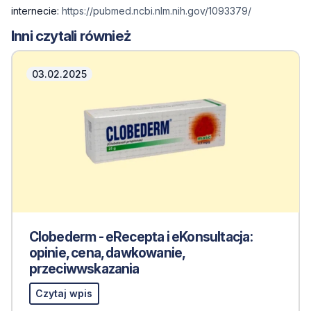
internecie:
https://pubmed.ncbi.nlm.nih.gov/1093379/
Inni czytali również
03.02.2025
Clobederm - eRecepta i eKonsultacja:
opinie, cena, dawkowanie,
przeciwwskazania
Czytaj wpis