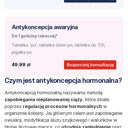
Antykoncepcja awaryjna
Do 1 godziny roboczej*
Tabletka 'po', tabletka dzień po, tabletka do 72h,
pigułka po.
49.99 zł
Rozpocznij konsultację
Czym jest antykoncepcja hormonalna?
Antykoncepcją hormonalną nazywamy metodę
zapobiegania nieplanowanej ciąży
, która działa
poprzez
regulację procesów hormonalnych
w
organizmie kobiety. Jej głównym celem jest zapobieganie
owulacji, modyfikacja śluzu szyjkowego i warunków w
błonie śluzowej macicy, co
utrudnia zapłodnienie
oraz