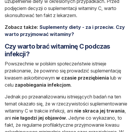
uzupełnienie diety w określonych przypadkach. Przed
podjęciem decyzji o suplementacji witaminy C, warto
skonsultować ten fakt z lekarzem.
Zobacz także:
Suplementy diety - za i przeciw. Czy
warto przyjmować witaminy?
Czy warto brać witaminę C podczas
infekcji?
Powszechnie w polskim społeczeństwie istnieje
przekonanie, że powinno się prowadzić suplementację
kwasem askorbinowym
w czasie przeziębienia
lub w
celu
zapobiegania infekcjom
.
Jednak po przeanalizowaniu istniejących badań na ten
temat okazało się, że w rzeczywistości suplementowanie
witaminy C w trakcie infekcji, ani
nie skraca jej trwania
,
ani
nie łagodzi jej objawów
. Jedyne co wykazano, to
fakt, że regularne profilaktyczne przyjmowanie kwasu
askorbinowego minimalnie skraca czas przeziębienia. W