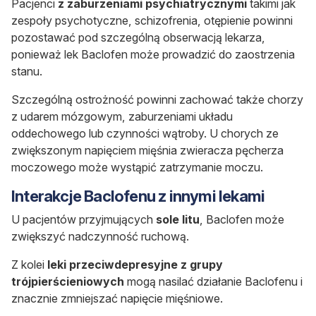
Pacjenci
z zaburzeniami psychiatrycznymi
takimi jak
zespoły psychotyczne, schizofrenia, otępienie powinni
pozostawać pod szczególną obserwacją lekarza,
ponieważ lek
Baclofen
może prowadzić do zaostrzenia
stanu.
Szczególną ostrożność powinni zachować także chorzy
z udarem mózgowym, zaburzeniami układu
oddechowego lub czynności wątroby.
U chorych ze
zwiększonym napięciem mięśnia zwieracza pęcherza
moczowego może wystąpić zatrzymanie moczu.
Interakcje Baclofenu z innymi lekami
U pacjentów przyjmujących
sole litu
, Baclofen może
zwiększyć nadczynność ruchową.
Z kolei
leki przeciwdepresyjne z grupy
trójpierścieniowych
mogą nasilać działanie Baclofenu i
znacznie zmniejszać napięcie mięśniowe.