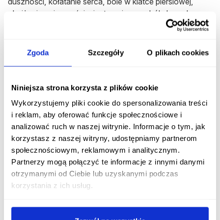
duszności, kołatanie serca, bóle w klatce piersiowej,
obniżenie pojemności minutowej serca, bóle brzucha,
euforia, pobudzenie, depresja, omamy, koszmary nocne,
zwiększenie liczby napadów drgawkowych, parestezje,
upośledzenie mowy.
Zgoda
Szczegóły
O plikach cookies
Podczas stosowania farmaceutyku Baclofen mogą
wystąpić również objawy niepożądane takie jak:
Niniejsza strona korzysta z plików cookie
hipotonia mięśni, drgawki, rozszerzenie naczyń
Wykorzystujemy pliki cookie do spersonalizowania treści
obwodowych, niedociśnienie, bradykardia, obniżenie
i reklam, aby oferować funkcje społecznościowe i
temperatury ciała, nadmierne wydzielanie śliny i
analizować ruch w naszej witrynie. Informacje o tym, jak
zwiększenie aktywności parametrów wątrobowych. W
korzystasz z naszej witryny, udostępniamy partnerom
związku z działaniem osłabiającym przekaźnictwo na
społecznościowym, reklamowym i analitycznym.
poziomie rdzenia kręgowego, lek może doprowadzić do
Partnerzy mogą połączyć te informacje z innymi danymi
całkowitego zniesienia odruchów.
otrzymanymi od Ciebie lub uzyskanymi podczas
Działaniem niepożądanym produktu
Baclofen
może być
korzystania z ich usług.
również nasilenie spastyczności mięśni.
Jakie są objawy przedawkowania leku?