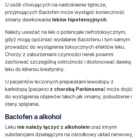
U osób chorujących na nadciśnienie tętnicze,
przyjmujących Baclofen może wystąpić konieczność
zmiany dawkowania
leków hipotensyjnych
.
Należy uważać na leki o potencjale nefrotoksycznym,
gdyż mogą opóźniać wydalanie Baclofenu i tym samym
prowadzić do wystąpienia toksycznych efektów leku.
Chorzy z zaburzeniami czynności nerek powinni
zachować szczególną ostrożność i dostosować dawkę
leku do klirensu kreatyniny.
U pacjentów leczonych preparatami lewodopy z
karbidopą (pacjenci
z chorobą Parkinsona
) może dojść
do wystąpienia objawów takich jak omamy, pobudzenie i
stany splątania.
Baclofen a alkohol
Leku
nie należy łączyć z alkoholem
oraz innymi
substancjami działającymi na ośrodkowy układ nerwowy,