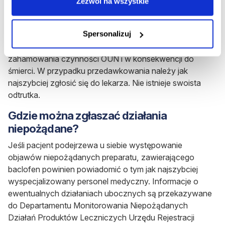
Zezwól na wszystkie
Obawy niepożądane takie jak
senność, utrata
świadomości, śpiączka
czy
zatrzymanie oddechu
Spersonalizuj
świadczą o przedawkowaniu leku Baclofen.
Przedawkowanie może także doprowadzić do
zahamowania czynności OUN i w konsekwencji do
śmierci.
W przypadku przedawkowania należy jak
najszybciej zgłosić się do lekarza. Nie istnieje swoista
odtrutka.
Gdzie można zgłaszać działania
niepożądane?
Jeśli pacjent podejrzewa u siebie występowanie
objawów niepożądanych preparatu, zawierającego
baclofen powinien powiadomić o tym jak najszybciej
wyspecjalizowany personel medyczny. Informacje o
ewentualnych działaniach ubocznych są przekazywane
do Departamentu Monitorowania Niepożądanych
Działań Produktów Leczniczych Urzędu Rejestracji