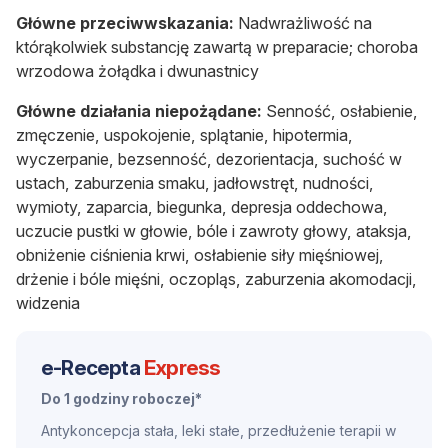
Główne przeciwwskazania:
N
adwrażliwość na
którąkolwiek substancję zawartą w preparacie;
choroba
wrzodowa żołądka i dwunastnicy
Główne działania niepożądane:
Senność, osłabienie,
zmęczenie, uspokojenie, splątanie, hipotermia,
wyczerpanie, bezsenność, dezorientacja, suchość w
ustach, zaburzenia smaku, jadłowstręt, nudności,
wymioty, zaparcia, biegunka, depresja oddechowa,
uczucie pustki w głowie, bóle i zawroty głowy, ataksja,
obniżenie ciśnienia krwi, osłabienie siły mięśniowej,
drżenie i bóle mięśni, oczopląs, zaburzenia akomodacji,
widzenia
e-Recepta
Express
Do 1 godziny roboczej*
Antykoncepcja stała, leki stałe, przedłużenie terapii w