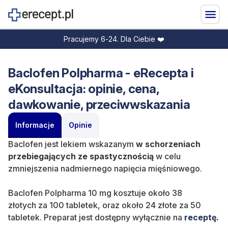
Pracujemy 6-24. Dla Ciebie ❤️
Baclofen Polpharma - eRecepta i
eKonsultacja: opinie, cena,
dawkowanie, przeciwwskazania
Informacje
Opinie
Baclofen
jest lekiem wskazanym
w schorzeniach
przebiegających ze spastycznością
w celu
zmniejszenia nadmiernego napięcia mięśniowego.
Baclofen Polpharma 10 mg kosztuje około 38
złotych za 100 tabletek, oraz około 24 złote za 50
tabletek. Preparat jest dostępny wyłącznie na
receptę.