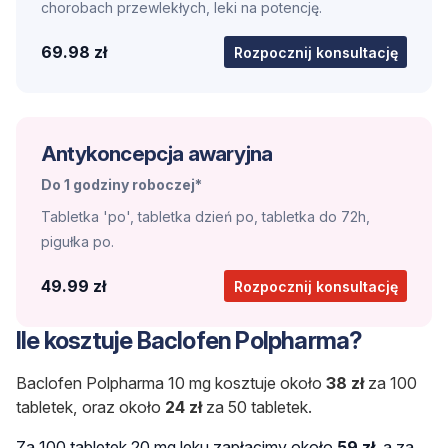
chorobach przewlekłych, leki na potencję.
69.98 zł
Rozpocznij konsultację
Antykoncepcja awaryjna
Do 1 godziny roboczej*
Tabletka 'po', tabletka dzień po, tabletka do 72h,
pigułka po.
49.99 zł
Rozpocznij konsultację
Ile kosztuje Baclofen Polpharma?
Baclofen Polpharma 10 mg kosztuje około
38 zł
za 100
tabletek, oraz około
24 zł
za 50 tabletek.
Za 100 tabletek 20 mg leku zapłacimy około
59 zł
, a za