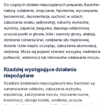
Do częstych działań niepożądanych preparatu
Baclofen
należą: osłabienie, zmęczenie, hipotermia, wyczerpanie,
bezsenność, dezorientacja, suchość w ustach,
zaburzenia smaku, jadłowstręt, odruchy wymiotne,
wymioty, zaparcia, biegunka, depresja oddechowa,
uczucie pustki w głowie, bóle i zawroty głowy, ataksja,
obniżenie ciśnienia krwi, osłabienie siły mięśniowej,
drżenie i bóle mięśni, oczopląs, zaburzenia akomodacji,
widzenia. Może się pojawić również wysypka, nadmierna
potliwość, wielomocz lub mimowolne oddawanie moczu.
Rzadziej występujące działania
niepożądane
Rzadkimi działaniami niepożądanymi leku
Baclofen
są:
zahamowanie oddechu, zaburzenia wytrysku,
impotencja, zatrzymanie moczu, moczenie nocne,
krwiomocz, obrzęki kostek, omdlenia, uczucie