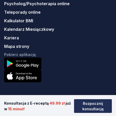
Psycholog/Psychoterapia online
Teleporady online
Kalkulator BMI
Kalendarz Miesiączkowy
Kariera
Mapa strony
Pobierz aplikację
Konsultacja z E-receptą
49.99 zł
już
Rozpocznij
© 2026 Erecept sp. z o.o.
w
15 minut!
konsultację