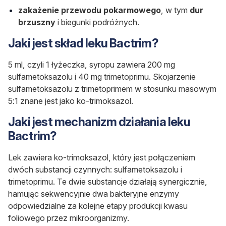
zakażenie przewodu pokarmowego
, w tym
dur
brzuszny
i biegunki podróżnych.
Jaki jest skład leku Bactrim?
5 ml, czyli 1 łyżeczka, syropu zawiera 200 mg
sulfametoksazolu i 40 mg trimetoprimu. Skojarzenie
sulfametoksazolu z trimetoprimem w stosunku masowym
5:1 znane jest jako ko-trimoksazol.
Jaki jest mechanizm działania leku
Bactrim?
Lek zawiera ko-trimoksazol, który jest połączeniem
dwóch substancji czynnych: sulfametoksazolu i
trimetoprimu. Te dwie substancje działają synergicznie,
hamując sekwencyjnie dwa bakteryjne enzymy
odpowiedzialne za kolejne etapy produkcji kwasu
foliowego przez mikroorganizmy.