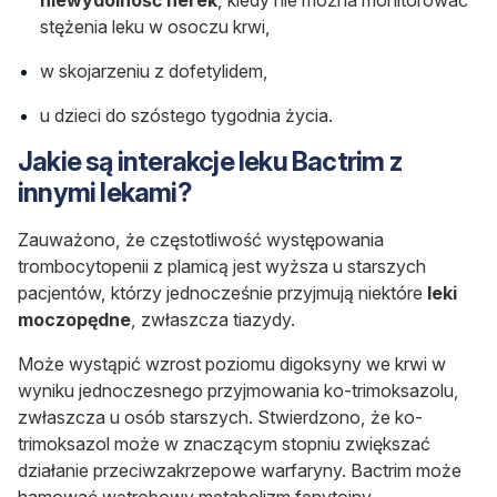
stężenia leku w osoczu krwi,
w skojarzeniu z dofetylidem,
u dzieci do szóstego tygodnia życia.
Jakie są interakcje leku Bactrim z
innymi lekami?
Zauważono, że częstotliwość występowania
trombocytopenii z plamicą jest wyższa u starszych
pacjentów, którzy jednocześnie przyjmują niektóre
leki
moczopędne
, zwłaszcza tiazydy.
Może wystąpić wzrost poziomu digoksyny we krwi w
wyniku jednoczesnego przyjmowania ko-trimoksazolu,
zwłaszcza u osób starszych. Stwierdzono, że ko-
trimoksazol może w znaczącym stopniu zwiększać
działanie przeciwzakrzepowe warfaryny. Bactrim może
hamować wątrobowy metabolizm fenytoiny.