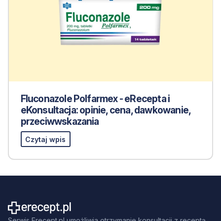
Fluconazole Polfarmex - eRecepta i
eKonsultacja: opinie, cena, dawkowanie,
przeciwwskazania
Czytaj wpis
Serwis Erecept.pl umożliwia otrzymanie konsultacji z receptą