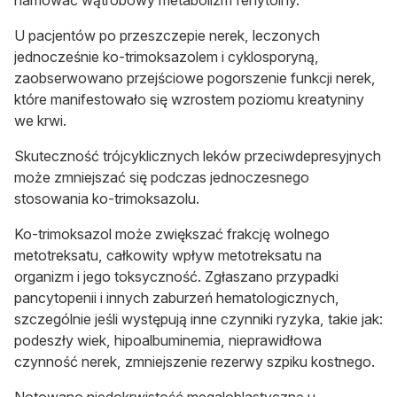
U pacjentów po przeszczepie nerek, leczonych
jednocześnie ko-trimoksazolem i cyklosporyną,
zaobserwowano przejściowe pogorszenie funkcji nerek,
które manifestowało się wzrostem poziomu kreatyniny
we krwi.
Skuteczność trójcyklicznych leków przeciwdepresyjnych
może zmniejszać się podczas jednoczesnego
stosowania ko-trimoksazolu.
Ko-trimoksazol może zwiększać frakcję wolnego
metotreksatu, całkowity wpływ metotreksatu na
organizm i jego toksyczność. Zgłaszano przypadki
pancytopenii i innych zaburzeń hematologicznych,
szczególnie jeśli występują inne czynniki ryzyka, takie jak:
podeszły wiek, hipoalbuminemia, nieprawidłowa
czynność nerek, zmniejszenie rezerwy szpiku kostnego.
Notowano niedokrwistość megaloblastyczną u