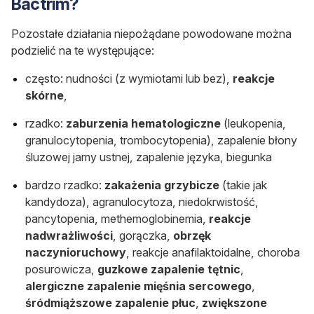
Bactrim?
Pozostałe działania niepożądane powodowane można
podzielić na te występujące:
często: nudności (z wymiotami lub bez),
reakcje
skórne
,
rzadko:
zaburzenia hematologiczne
(leukopenia,
granulocytopenia, trombocytopenia), zapalenie błony
śluzowej jamy ustnej, zapalenie języka, biegunka
bardzo rzadko:
zakażenia grzybicze
(takie jak
kandydoza), agranulocytoza, niedokrwistość,
pancytopenia, methemoglobinemia,
reakcje
nadwrażliwości
, gorączka,
obrzęk
naczynioruchowy
, reakcje anafilaktoidalne, choroba
posurowicza,
guzkowe zapalenie tętnic
,
alergiczne zapalenie mięśnia sercowego
,
śródmiąższowe zapalenie płuc
,
zwiększone