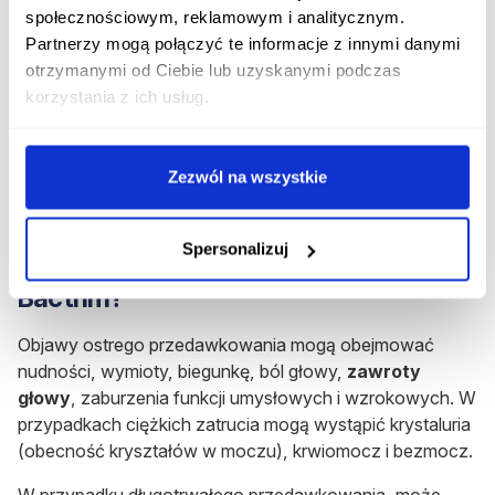
Jeśli pacjent podejrzewa u siebie występowanie
społecznościowym, reklamowym i analitycznym.
objawów niepożądanych preparatu, powinien
Partnerzy mogą połączyć te informacje z innymi danymi
powiadomić o tym jak najszybciej wyspecjalizowany
otrzymanymi od Ciebie lub uzyskanymi podczas
personel medyczny. Informacje o ewentualnych
korzystania z ich usług.
działaniach ubocznych są przekazywane do
Departamentu Monitorowania Niepożądanych Działań
Produktów Leczniczych Urzędu Rejestracji Produktów
Zezwól na wszystkie
Leczniczych, Wyrobów Medycznych i Produktów
Biobójczych.
Spersonalizuj
Jak objawia się przedawkowanie leku
Bactrim?
Objawy ostrego przedawkowania mogą obejmować
nudności, wymioty, biegunkę, ból głowy,
zawroty
głowy
, zaburzenia funkcji umysłowych i wzrokowych. W
przypadkach ciężkich zatrucia mogą wystąpić krystaluria
(obecność kryształów w moczu), krwiomocz i bezmocz.
W przypadku długotrwałego przedawkowania, może