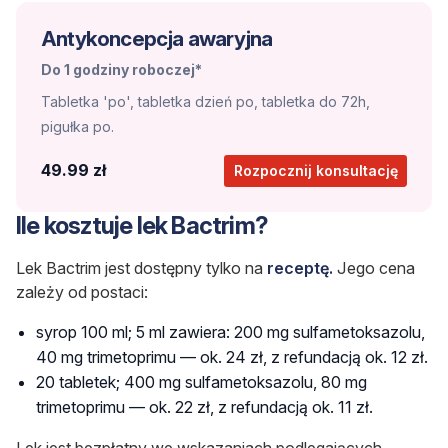
Antykoncepcja awaryjna
Do 1 godziny roboczej*
Tabletka 'po', tabletka dzień po, tabletka do 72h,
pigułka po.
49.99 zł
Rozpocznij konsultację
Ile kosztuje lek Bactrim?
Lek Bactrim jest dostępny tylko na
receptę.
Jego cena
zależy od postaci:
syrop 100 ml; 5 ml zawiera: 200 mg sulfametoksazolu,
40 mg trimetoprimu — ok.
24 zł, z refundacją ok. 12 zł.
20 tabletek;
400 mg sulfametoksazolu, 80 mg
trimetoprimu — ok.
22 zł, z refundacją ok. 11 zł.
Lek jest bezpłatny we wskazaniach podlegających