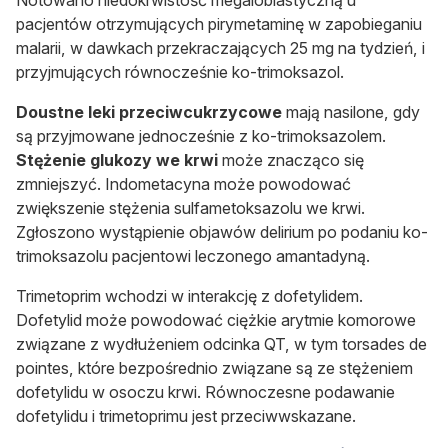
pacjentów otrzymujących pirymetaminę w zapobieganiu
malarii, w dawkach przekraczających 25 mg na tydzień, i
przyjmujących równocześnie ko-trimoksazol.
Doustne leki przeciwcukrzycowe
mają nasilone, gdy
są przyjmowane jednocześnie z ko-trimoksazolem.
Stężenie glukozy we krwi
może znacząco się
zmniejszyć. Indometacyna może powodować
zwiększenie stężenia sulfametoksazolu we krwi.
Zgłoszono wystąpienie objawów delirium po podaniu ko-
trimoksazolu pacjentowi leczonego amantadyną.
Trimetoprim wchodzi w interakcję z dofetylidem.
Dofetylid może powodować ciężkie arytmie komorowe
związane z wydłużeniem odcinka QT, w tym torsades de
pointes, które bezpośrednio związane są ze stężeniem
dofetylidu w osoczu krwi. Równoczesne podawanie
dofetylidu i trimetoprimu jest przeciwwskazane.