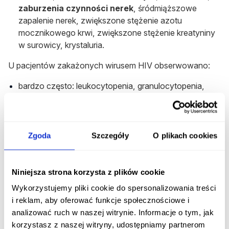
zaburzenia czynności nerek
, śródmiąższowe
zapalenie nerek, zwiększone stężenie azotu
mocznikowego krwi, zwiększone stężenie kreatyniny
w surowicy, krystaluria.
U pacjentów zakażonych wirusem HIV obserwowano:
bardzo często: leukocytopenia, granulocytopenia,
trombocytopenia, hiperkaliemia, jadłowstręt, nudności
z wymiotami lub bez, biegunka, wysypka plamisto-
grudkowa (zwykle ze świądem), gorączka
Zgoda
Szczegóły
O plikach cookies
niezbyt często: hiponatremia, hipoglikemia
częstość nieznana: zwiększenie aktywności
Niniejsza strona korzysta z plików cookie
aminotransferaz.
Wykorzystujemy pliki cookie do spersonalizowania treści
Gdzie można zgłaszać działania
i reklam, aby oferować funkcje społecznościowe i
niepożądane leku?
analizować ruch w naszej witrynie. Informacje o tym, jak
korzystasz z naszej witryny, udostępniamy partnerom