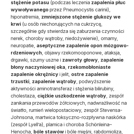
stężenie potasu
(podczas leczenia
zapalenia płuc
wywoływanego
przez Pneumocystis carinii),
hiponatremia,
zmniejszone stężenie glukozy we
krwi
(u osób niechorujących na cukrzycę,
szczególnie gdy stwierdza się zaburzenia czynności
nerek, choroby wątroby, niedożywienie), omamy,
neuropatie,
aseptyczne zapalenie opon mózgowo-
rdzeniowych
, objawy rzekomooponowe, ataksja,
drgawki, szumy uszne i
zawroty głowy
,
zapalenie
błony naczyniowej oka
,
rzekomobłoniaste
zapalenie okrężnicy
i jelit,
ostre zapalenie
trzustki
,
zapalenie wątroby
, podwyższenie
aktywności aminotransferaz i stężenia bilirubiny,
cholestaza,
ciężkie uszkodzenie wątroby
, zespół
zanikania przewodów żółciowych, nadwrażliwość na
światło, rumień wielopostaciowy, zespół Stevensa-
Johnsona, martwica toksyczno-rozpływna naskórka
(zespół Lyell’a), plamica i choroba Schönleina–
Henocha,
bóle stawów
i bóle mięśni, rabdomioliza,