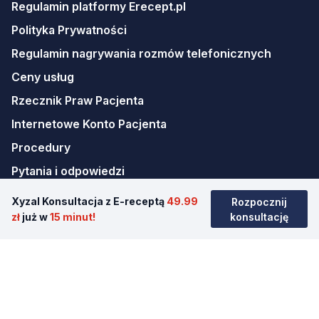
Regulamin platformy Erecept.pl
Polityka Prywatności
Regulamin nagrywania rozmów telefonicznych
Ceny usług
Rzecznik Praw Pacjenta
Internetowe Konto Pacjenta
Procedury
Pytania i odpowiedzi
Nawigacja
Xyzal Konsultacja z E-receptą
49.99
Rozpocznij
Strona główna
zł
już w
15 minut!
konsultację
Antykoncepcja awaryjna
Psycholog/Psychoterapia online
Teleporady online
Kalkulator BMI