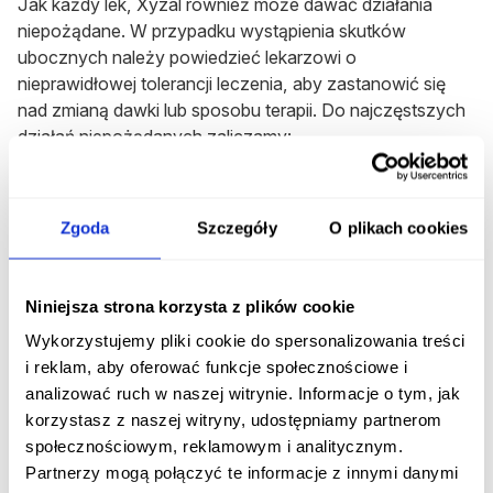
Jak każdy lek, Xyzal również może dawać działania
niepożądane. W przypadku wystąpienia skutków
ubocznych należy powiedzieć lekarzowi o
nieprawidłowej tolerancji leczenia, aby zastanowić się
nad zmianą dawki lub sposobu terapii. Do najczęstszych
działań niepożądanych zaliczamy:
bóle głowy, zawroty głowy;
senność;
Zgoda
Szczegóły
O plikach cookies
suchość w jamie ustnej;
Niniejsza strona korzysta z plików cookie
bóle mięśni.
Wykorzystujemy pliki cookie do spersonalizowania treści
Rzadziej występujące działania
i reklam, aby oferować funkcje społecznościowe i
niepożądane
analizować ruch w naszej witrynie. Informacje o tym, jak
korzystasz z naszej witryny, udostępniamy partnerom
Możliwe skutki uboczne pojawiające się z dużą mniejszą
społecznościowym, reklamowym i analitycznym.
częstotliwością to między innymi:
Partnerzy mogą połączyć te informacje z innymi danymi