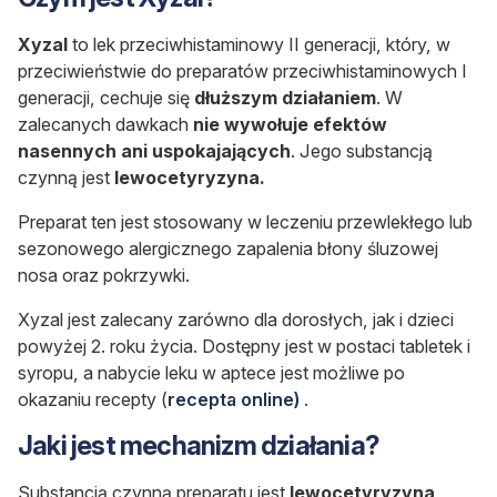
Xyzal
to lek przeciwhistaminowy II generacji, który, w
przeciwieństwie do preparatów przeciwhistaminowych I
generacji, cechuje się
dłuższym działaniem
. W
zalecanych dawkach
nie wywołuje efektów
nasennych ani uspokajających
. Jego substancją
czynną jest
lewocetyryzyna.
Preparat ten jest stosowany w leczeniu przewlekłego lub
sezonowego alergicznego zapalenia błony śluzowej
nosa oraz pokrzywki.
Xyzal jest zalecany zarówno dla dorosłych, jak i dzieci
powyżej 2. roku życia. Dostępny jest w postaci tabletek i
syropu, a nabycie leku w aptece jest możliwe po
okazaniu recepty (
recepta online)
.
Jaki jest mechanizm działania?
Substancją czynną preparatu jest
lewocetyryzyna
,