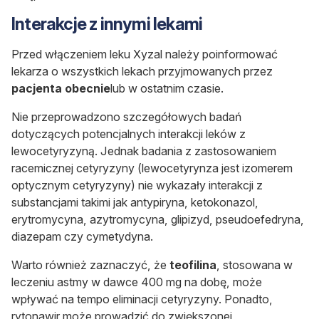
Interakcje z innymi lekami
Przed włączeniem leku Xyzal należy poinformować
lekarza o wszystkich lekach przyjmowanych przez
pacjenta obecnie
lub w ostatnim czasie.
Nie przeprowadzono szczegółowych badań
dotyczących potencjalnych interakcji leków z
lewocetyryzyną. Jednak badania z zastosowaniem
racemicznej cetyryzyny (lewocetyrynza jest izomerem
optycznym cetyryzyny) nie wykazały interakcji z
substancjami takimi jak antypiryna, ketokonazol,
erytromycyna, azytromycyna, glipizyd, pseudoefedryna,
diazepam czy cymetydyna.
Warto również zaznaczyć, że
teofilina
, stosowana w
leczeniu astmy w dawce 400 mg na dobę, może
wpływać na tempo eliminacji cetyryzyny. Ponadto,
rytonawir może prowadzić do zwiększonej