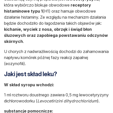
która
wybiórczo blokuje obwodowe
receptory
histaminowe typu 1
(H1) oraz hamuje obwodowe
działanie histaminy. Ze względu na mechanizm działania
będzie dochodziło do łagodzenia takich objawów jak:
kichanie, wyciek z nosa, obrzęk i świąd błon
śluzowych oraz zapobiega powstawaniu odczynów
skórnych
.
U chorych z nadwrażliwością dochodzi do zahamowania
napływu komórek późnej fazy reakcji zapalnej
(eozynofili).
Jaki jest skład leku?
W skład syropu wchodzi:
1 ml roztworu doustnego zawiera 0,5 mg lewocetyryzyny
dichlorowodorku (
Levocetirizini dihydrochloridum
).
substancje pomocnicze: