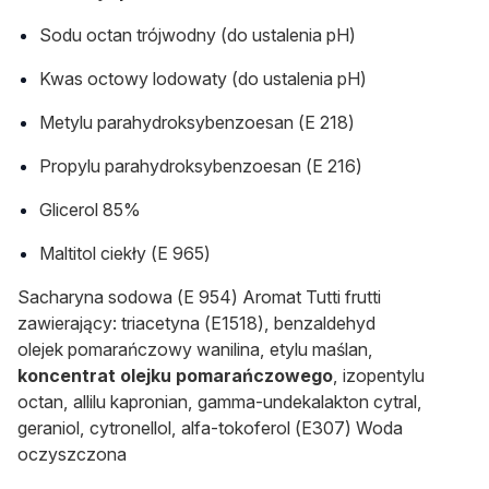
Sodu octan trójwodny (do ustalenia pH)
Kwas octowy lodowaty (do ustalenia pH)
Metylu parahydroksybenzoesan (E 218)
Propylu parahydroksybenzoesan (E 216)
Glicerol 85%
Maltitol ciekły (E 965)
Sacharyna sodowa (E 954) Aromat Tutti frutti
zawierający: triacetyna (E1518), benzaldehyd
olejek pomarańczowy wanilina, etylu maślan,
koncentrat olejku pomarańczowego
, izopentylu
octan, allilu kapronian, gamma-undekalakton cytral,
geraniol, cytronellol, alfa-tokoferol (E307) Woda
oczyszczona