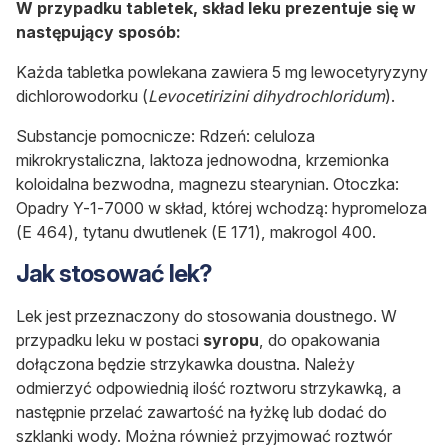
W przypadku tabletek, skład leku prezentuje się w
następujący sposób:
Każda tabletka powlekana zawiera 5 mg lewocetyryzyny
dichlorowodorku (
Levocetirizini dihydrochloridum
).
Substancje pomocnicze: Rdzeń: celuloza
mikrokrystaliczna, laktoza jednowodna, krzemionka
koloidalna bezwodna, magnezu stearynian. Otoczka:
Opadry Y-1-7000 w skład, której wchodzą: hypromeloza
(E 464), tytanu dwutlenek (E 171), makrogol 400.
Jak stosować lek?
Lek jest przeznaczony do stosowania doustnego. W
przypadku leku w postaci
syropu
, do opakowania
dołączona będzie strzykawka doustna. Należy
odmierzyć odpowiednią ilość roztworu strzykawką, a
następnie przelać zawartość na łyżkę lub dodać do
szklanki wody. Można również przyjmować roztwór