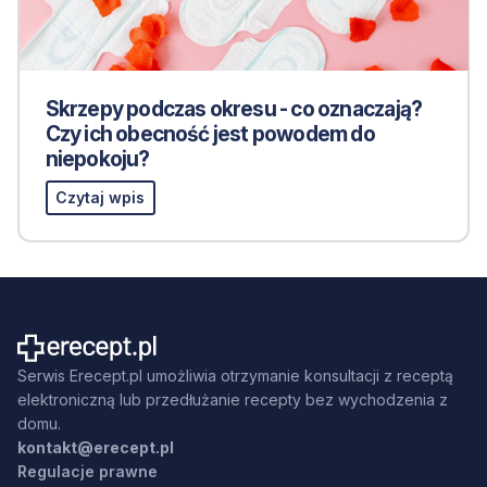
Skrzepy podczas okresu - co oznaczają?
Czy ich obecność jest powodem do
niepokoju?
Czytaj wpis
Serwis Erecept.pl umożliwia otrzymanie konsultacji z receptą
elektroniczną lub przedłużanie recepty bez wychodzenia z
domu.
kontakt@erecept.pl
Regulacje prawne