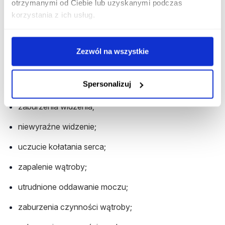
otrzymanymi od Ciebie lub uzyskanymi podczas
zwiększenie masy ciała;
korzystania z ich usług.
nudności, wymioty, biegunka;
ból stawów;
Zezwól na wszystkie
świąd skóry;
Spersonalizuj
reakcje alergiczne;
zaburzenia widzenia;
niewyraźne widzenie;
uczucie kołatania serca;
zapalenie wątroby;
utrudnione oddawanie moczu;
zaburzenia czynności wątroby;