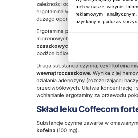
zależności od oporu naczyniowego. W w
ruch w naszej witrynie. Inf
ergotamina wyzwala silny skurcz naczyń i 
reklamowym i analitycznym. 
dużego oporu naczyniowego rozkurcz nacz
uzyskanymi podczas korzysta
Ergotamina posiada duże powinowactwo 
migrenowych bólach głowy odpowiada na
czaszkowych
, a także oddziałuje hamuj
bodźce bólowe. Ponadto wykazano działa
Druga substancja czynna, czyli kofeina
ro
wewnątrzczaszkowe
. Wynika z jej hamo
działania adenozyny (rozszerzającej naczyn
przeciwbólowych. Ułatwia koncentrację i 
wchłanianie ergotaminy za przewodu po
Skład leku Coffecorn fort
Substancje czynne zawarte w omawianym
kofeina
(100 mg).