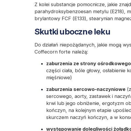
Z kolei substancje pomocnicze, jakie znajd
parahydroksybenzoesan metylu (E218), met
brylantowy FCF (E133), stearynian magne
Skutki uboczne leku
Do działań niepożądanych, jakie mogą wy
Coffecorn forte należą:
zaburzenia ze strony ośrodkoweg
części ciała, bóle głowy, osłabienie
mięśniowe)
zaburzenia sercowo-naczyniowe
(z
sercowego, aorty, zastawek i naczyń
krwi lub jego obniżenie, ergotyzm ob
kończyn, na kolejnym etapie upośle
skurczem naczyń kończyn, a w konse
występowanie dolegliwości żołądk