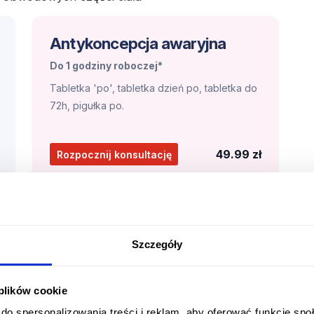
Antykoncepcja awaryjna
Do 1 godziny roboczej*
Tabletka 'po', tabletka dzień po, tabletka do
72h, pigułka po.
49.99 zł
Rozpocznij konsultację
 forte?
 tabletki drażowane, opakowanie 12 tabletek)
pny wyłącznie na receptę.
Szczegóły
orte?
 plików cookie
uje
skurcz naczyń lub ich rozkurcz
, w
do spersonalizowania treści i reklam, aby oferować funkcje sp