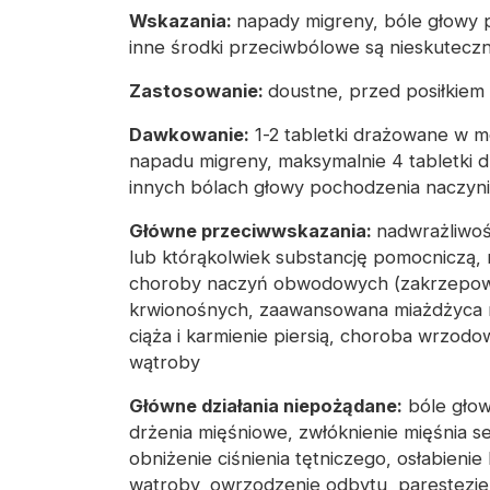
Wskazania:
napady migreny, bóle głowy
inne środki przeciwbólowe są nieskutecz
Zastosowanie:
doustne, przed posiłkiem
Dawkowanie:
1-2 tabletki drażowane w 
napadu migreny, maksymalnie 4 tabletki d
innych bólach głowy pochodzenia naczy
Główne przeciwwskazania:
nadwrażliwoś
lub którąkolwiek substancję pomocniczą, 
choroby naczyń obwodowych (zakrzepowe 
krwionośnych, zaawansowana miażdżyca n
ciąża i karmienie piersią, choroba wrzodo
wątroby
Główne działania niepożądane:
bóle głow
drżenia mięśniowe, zwłóknienie mięśnia s
obniżenie ciśnienia tętniczego, osłabieni
wątroby, owrzodzenie odbytu, parestezje