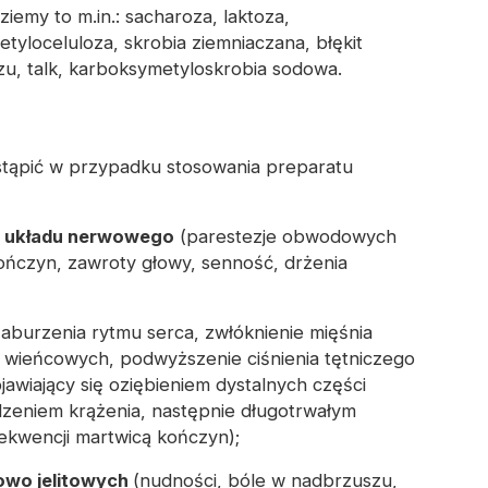
ziemy to m.in.: sacharoza, laktoza,
yloceluloza, skrobia ziemniaczana, błękit
zu, talk, karboksymetyloskrobia sodowa.
stąpić w przypadku stosowania preparatu
o układu nerwowego
(parestezje obwodowych
 kończyn, zawroty głowy, senność, drżenia
aburzenia rytmu serca, zwłóknienie mięśnia
 wieńcowych, podwyższenie ciśnienia tętniczego
jawiający się oziębieniem dystalnych części
dzeniem krążenia, następnie długotrwałym
kwencji martwicą kończyn);
owo jelitowych
(nudności, bóle w nadbrzuszu,