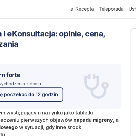
e-Recepta
Teleporada
Usł
i eKonsultacja: opinie, cena,
zania
rn forte
 wychodzenia z domu.
ę poczekać do 12 godzin
ym występującym na rynku jako tabletki
 leczeniu pierwszych objawów
napadu migreny
, a
niowego
w sytuacji, gdy inne środki
tu.