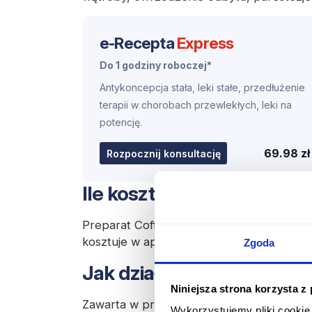
e-Recepta
Express
Do 1 godziny roboczej*
Antykoncepcja stała, leki stałe, przedłużenie
terapii w chorobach przewlekłych, leki na
potencję.
69.98 zł
Rozpocznij konsultację
Ile kosztuje lek Coffecorn
Preparat Coffecorn forte (1 mg + 100 mg,
kosztuje w aptekach
ok. 23 zł
i jest dostę
Zgoda
Jak działa lek Coffecorn f
Niniejsza strona korzysta z
Zawarta w preparacie Ergotamina powod
Wykorzystujemy pliki cookie 