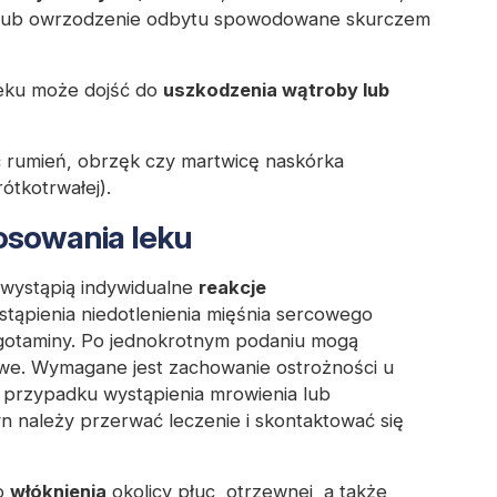
ie lub owrzodzenie odbytu spowodowane skurczem
eku może dojść do
uszkodzenia wątroby lub
 rumień, obrzęk czy martwicę naskórka
rótkotrwałej).
osowania leku
 wystąpią indywidualne
reakcje
tąpienia niedotlenienia mięśnia sercowego
gotaminy. Po jednokrotnym podaniu mogą
e. Wymagane jest zachowanie ostrożności u
 przypadku wystąpienia mrowienia lub
n należy przerwać leczenie i skontaktować się
do
włóknienia
okolicy płuc, otrzewnej, a także