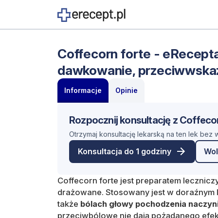
Coffecorn forte - eRecepta 
dawkowanie, przeciwwska
Informacje
Opinie
Rozpocznij konsultację z Coffeco
Otrzymaj konsultację lekarską na ten lek bez
Konsultacja do 1 godziny
Wol
Coffecorn forte jest preparatem lecznicz
drażowane. Stosowany jest w doraźnym
także
bólach głowy pochodzenia naczy
przeciwbólowe nie dają pożądanego efek