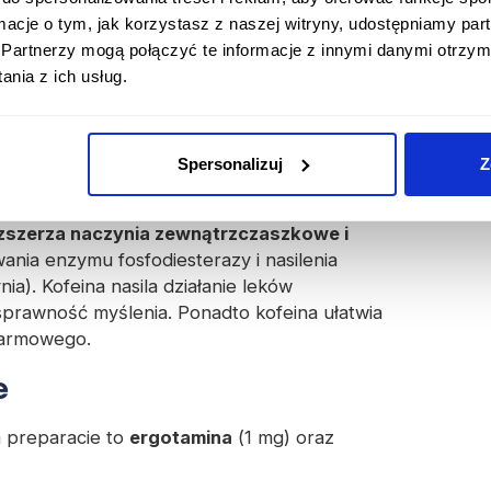
arunkach małego oporu naczyniowego
ormacje o tym, jak korzystasz z naszej witryny, udostępniamy p
wzrost ciśnienia tętniczego, a w przypadku
Partnerzy mogą połączyć te informacje z innymi danymi otrzym
yń i spadek ciśnienia tętniczego.
nia z ich usług.
do
receptorów serotoninergicznych 5-HT
. W
jprawdopodobniej za wybiórczy
skurcz tętnic
ąco na neurony serotoninergiczne przewodzące
Spersonalizuj
Z
nie oksytocynowe ergotaminy.
zszerza naczynia zewnątrzczaszkowe i
wania enzymu fosfodiesterazy i nasilenia
ia). Kofeina nasila działanie leków
sprawność myślenia. Ponadto kofeina ułatwia
karmowego.
e
 preparacie to
ergotamina
(1 mg) oraz