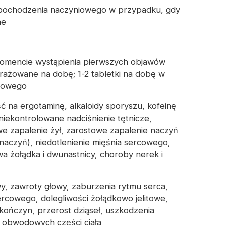
 pochodzenia naczyniowego w przypadku, gdy
ne
momencie wystąpienia pierwszych objawów
rażowane na dobę; 1-2 tabletki na dobę w
niowego
ć na ergotaminę, alkaloidy sporyszu, kofeinę
niekontrolowane nadciśnienie tętnicze,
zapalenie żył, zarostowe zapalenie naczyń
aczyń), niedotlenienie mięśnia sercowego,
wa żołądka i dwunastnicy, choroby nerek i
y, zawroty głowy, zaburzenia rytmu serca,
ercowego, dolegliwości żołądkowo jelitowe,
e kończyn, przerost dziąseł, uszkodzenia
 obwodowych części ciała