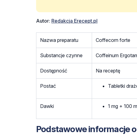
Autor:
Redakcja Erecept.pl
Nazwa preparatu
Coffecorn forte
Substancje czynne
Coffeinum Ergotami
Dostępność
Na receptę
Postać
Tabletki dra
Dawki
1 mg + 100 m
Podstawowe informacje o 