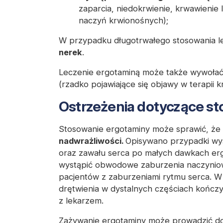
zaparcia, niedokrwienie, krwawien
naczyń krwionośnych);
W przypadku długotrwałego stosowania l
nerek
.
Leczenie ergotaminą może także wywołać
(rzadko pojawiające się objawy w terapii k
Ostrzeżenia dotyczące st
Stosowanie ergotaminy może sprawić, że
nadwrażliwości.
Opisywano przypadki wys
oraz zawału serca po małych dawkach er
wystąpić obwodowe zaburzenia naczyniow
pacjentów z zaburzeniami rytmu serca. W
drętwienia w dystalnych częściach kończy
z lekarzem.
Zażywanie ergotaminy może prowadzić 