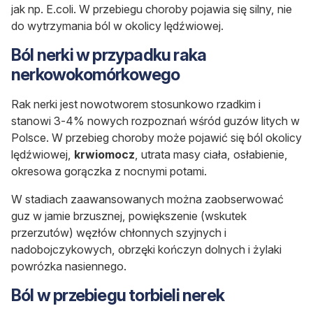
jak np. E.coli. W przebiegu choroby pojawia się silny, nie
do wytrzymania ból w okolicy lędźwiowej.
Ból nerki w przypadku raka
nerkowokomórkowego
Rak nerki jest nowotworem stosunkowo rzadkim i
stanowi 3-4% nowych rozpoznań wśród guzów litych w
Polsce. W przebieg choroby może pojawić się ból okolicy
lędźwiowej,
krwiomocz
,
utrata masy ciała, osłabienie,
okresowa gorączka z nocnymi potami.
W stadiach zaawansowanych można zaobserwować
guz w jamie brzusznej, powiększenie (wskutek
przerzutów) węzłów chłonnych szyjnych i
nadobojczykowych, obrzęki kończyn dolnych i żylaki
powrózka nasiennego.
Ból w przebiegu torbieli nerek