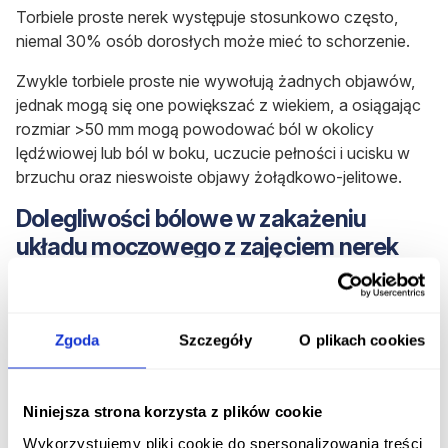
Torbiele proste nerek występuje stosunkowo często,
niemal 30% osób dorosłych może mieć to schorzenie.
Zwykle torbiele proste nie wywołują żadnych objawów,
jednak mogą się one powiększać z wiekiem, a osiągając
rozmiar >50 mm mogą powodować ból w okolicy
lędźwiowej lub ból w boku, uczucie pełności i ucisku w
brzuchu oraz nieswoiste objawy żołądkowo-jelitowe.
Dolegliwości bólowe w zakażeniu
układu moczowego z zajęciem nerek
W patogenezie zakażenia układu moczowego biorą
udział bakterie, które w obrębie cewki moczowej wnikają
do pęcherza, a następnie ulegają namnożeniu i powodują
Zgoda
Szczegóły
O plikach cookies
stan zapalny. Najczęstszą przyczyną zakażenia układu
moczowego jest bakteria E.coli oraz inne bakterie
chorobotwórcze.
Niniejsza strona korzysta z plików cookie
Wykorzystujemy pliki cookie do spersonalizowania treści