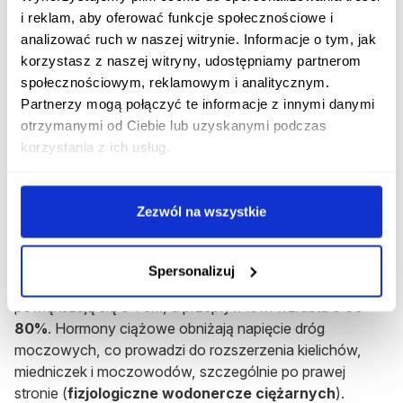
Do typowych objawów zapalenia pęcherza zalicza się:
i reklam, aby oferować funkcje społecznościowe i
ból lub pieczenie podczas oddawania moczu;
analizować ruch w naszej witrynie. Informacje o tym, jak
korzystasz z naszej witryny, udostępniamy partnerom
konieczność częstego lub natychmiastowego
społecznościowym, reklamowym i analitycznym.
oddawania moczu;
Partnerzy mogą połączyć te informacje z innymi danymi
otrzymanymi od Ciebie lub uzyskanymi podczas
pobolewanie w dole brzucha.
korzystania z ich usług.
Jeśli dojdzie do zakażenia nerki, najczęściej pojawia się
gorączka> 38 °C, może występować ból w okolicy nerki,
po jednej lub obu stronach, nudności, wymioty.
Zezwól na wszystkie
Ból nerek w ciąży
Spersonalizuj
W ciąży układ moczowy ulega przekształceniom: nerki
powiększają się o 1 cm, a przepływ krwi wzrasta o
50-
80%
. Hormony ciążowe obniżają napięcie dróg
moczowych, co prowadzi do rozszerzenia kielichów,
miedniczek i moczowodów, szczególnie po prawej
stronie (
fizjologiczne wodonercze ciężarnych
).