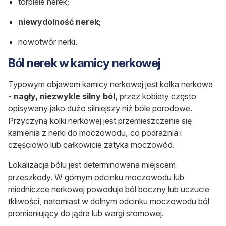
torbiele nerek;
niewydolność nerek
;
nowotwór nerki.
Ból nerek w kamicy nerkowej
Typowym objawem kamicy nerkowej jest kolka nerkowa
-
nagły, niezwykle silny ból,
przez kobiety często
opisywany jako dużo silniejszy niż bóle porodowe.
Przyczyną kolki nerkowej jest
przemieszczenie się
kamienia z nerki do moczowodu, co podrażnia i
częściowo lub całkowicie zatyka moczowód.
Lokalizacja bólu jest determinowana miejscem
przeszkody. W górnym odcinku moczowodu lub
miedniczce nerkowej powoduje ból boczny lub uczucie
tkliwości, natomiast w dolnym odcinku moczowodu ból
promieniujący do jądra lub wargi
sromowej
.