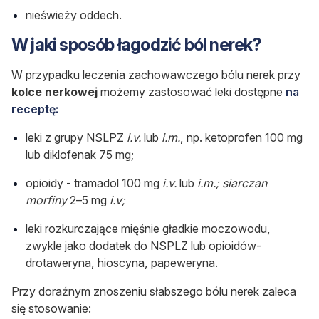
nieświeży oddech.
W jaki sposób łagodzić ból nerek?
W przypadku leczenia zachowawczego bólu nerek przy
kolce nerkowej
możemy zastosować leki
dostępne
na
receptę:
leki z grupy NSLPZ
i.v.
lub
i.m.
, np. ketoprofen 100 mg
lub diklofenak 75 mg;
opioidy - tramadol 100 mg
i.v.
lub
i.m.; siarczan
morfiny
2–5 mg
i.v;
leki rozkurczające mięśnie gładkie moczowodu,
zwykle jako dodatek do NSPLZ lub opioidów-
drotaweryna, hioscyna, papeweryna.
Przy doraźnym znoszeniu słabszego bólu nerek zaleca
się stosowanie: