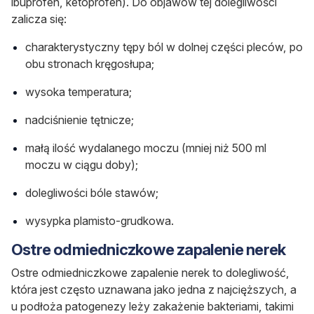
ibuprofen, ketoprofen).
Do objawów tej dolegliwości
zalicza się:
charakterystyczny tępy ból w dolnej części pleców, po
obu stronach kręgosłupa;
wysoka temperatura;
nadciśnienie tętnicze;
małą ilość wydalanego moczu (mniej niż 500 ml
moczu w ciągu doby);
dolegliwości bóle stawów;
wysypka plamisto-grudkowa.
Ostre odmiedniczkowe zapalenie nerek
Ostre odmiedniczkowe zapalenie nerek to dolegliwość,
która jest często uznawana jako jedna z najcięższych, a
u podłoża patogenezy leży zakażenie bakteriami
, takimi