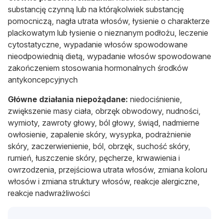
substancję czynną lub na którąkolwiek substancję
pomocniczą, nagła utrata włosów, łysienie o charakterze
plackowatym lub łysienie o nieznanym podłożu, leczenie
cytostatyczne, wypadanie włosów spowodowane
nieodpowiednią dietą, wypadanie włosów spowodowane
zakończeniem stosowania hormonalnych środków
antykoncepcyjnych
Główne działania niepożądane:
niedociśnienie,
zwiększenie masy ciała, obrzęk obwodowy, nudności,
wymioty, zawroty głowy, ból głowy, świąd, nadmierne
owłosienie, zapalenie skóry, wysypka, podrażnienie
skóry, zaczerwienienie, ból, obrzęk, suchość skóry,
rumień, łuszczenie skóry, pęcherze, krwawienia i
owrzodzenia, przejściowa utrata włosów, zmiana koloru
włosów i zmiana struktury włosów, reakcje alergiczne,
reakcje nadwrażliwości