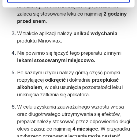
na
twarzy
. W celu uniknięcia tego powikłania
zaleca się stosowanie leku co najmniej
2 godziny
przed snem.
W trakcie aplikacji należy
unikać
wdychania
produktu Minovivax.
Nie powinno się łączyć tego preparatu z innymi
lekami stosowanymi miejscowo.
Po każdym użyciu należy górną część pompki
rozpylającej
odkręcić
i dokładnie
przepłukać
alkoholem
, w celu usunięcia pozostałości leku i
uniknięcia zatkania się aplikatora.
W celu uzyskania zauważalnego wzrostu włosa
oraz długotrwałego utrzymywania się efektów,
preparat należy stosować przez odpowiednio długi
okres czasu: co najmniej
4 miesiące
. W przypadku
szybszego przerwania leczenia może nastąpić