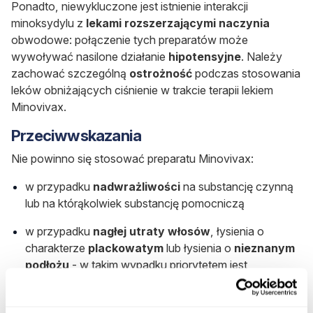
Ponadto, niewykluczone jest istnienie interakcji
minoksydylu z
lekami rozszerzającymi naczynia
obwodowe: połączenie tych preparatów może
wywoływać nasilone działanie
hipotensyjne
. Należy
zachować szczególną
ostrożność
podczas stosowania
leków obniżających ciśnienie w trakcie terapii lekiem
Minovivax.
Przeciwwskazania
Nie powinno się stosować preparatu Minovivax:
w przypadku
nadwrażliwości
na substancję czynną
lub na którąkolwiek substancję pomocniczą
w przypadku
nagłej utraty włosów
, łysienia o
charakterze
plackowatym
lub łysienia o
nieznanym
podłożu
- w takim wypadku priorytetem jest
zdiagnozowanie przyczyny łysienia
w trakcie leczenia
cytostatycznego