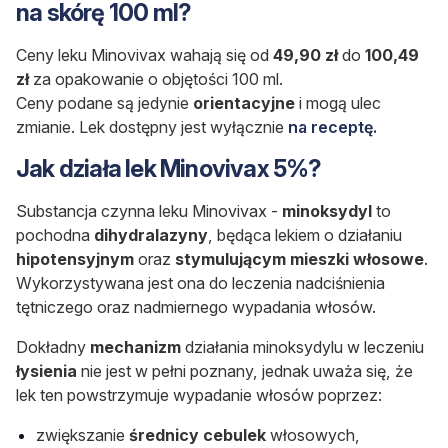
na skórę 100 ml?
Ceny leku Minovivax wahają się od
49,90 zł
do
100,49
zł
za opakowanie o objętości 100 ml.
Ceny podane są jedynie
orientacyjne
i mogą ulec
zmianie.
Lek dostępny jest wyłącznie
na receptę.
Jak działa lek Minovivax 5%?
Substancja czynna leku Minovivax -
minoksydyl
to
pochodna
dihydralazyny
, będąca lekiem o działaniu
hipotensyjnym
oraz
stymulującym
mieszki
włosowe
.
Wykorzystywana jest ona do leczenia nadciśnienia
tętniczego oraz nadmiernego wypadania włosów.
Dokładny
mechanizm
działania minoksydylu w leczeniu
łysienia
nie jest w pełni poznany, jednak uważa się, że
lek ten powstrzymuje wypadanie włosów poprzez:
zwiększanie
średnicy
cebulek
włosowych,