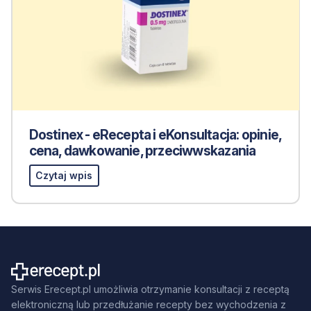
Dostinex - eRecepta i eKonsultacja: opinie,
cena, dawkowanie, przeciwwskazania
Czytaj wpis
Serwis Erecept.pl umożliwia otrzymanie konsultacji z receptą
elektroniczną lub przedłużanie recepty bez wychodzenia z