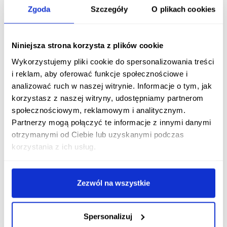
Zgoda
Szczegóły
O plikach cookies
w przypadku wypadania włosów spowodowanego
nieodpowiednią
dietą
Niniejsza strona korzysta z plików cookie
w przypadku wypadania włosów spowodowanego
Wykorzystujemy pliki cookie do spersonalizowania treści
zakończeniem stosowania
hormonalnych środków
i reklam, aby oferować funkcje społecznościowe i
antykoncepcyjnych
analizować ruch w naszej witrynie. Informacje o tym, jak
jeżeli wypadanie włosów zostało spowodowane
korzystasz z naszej witryny, udostępniamy partnerom
przez
niewłaściwą pielęgnację
włosów (np. zbyt
społecznościowym, reklamowym i analitycznym.
mocne wiązanie włosów)
Partnerzy mogą połączyć te informacje z innymi danymi
otrzymanymi od Ciebie lub uzyskanymi podczas
Inne ostrzeżenia
korzystania z ich usług.
Nie należy stosować preparatu Minovivax na
uszkodzoną skórę głowy
(np. na oparzenia,
owrzodzenia lub w przypadku występowania tkanki
Zezwól na wszystkie
bliznowatej)
Zastosowanie leku bezpośrednio przed pójściem
Spersonalizuj
spać, może skutkować pojawieniem się
owłosienia