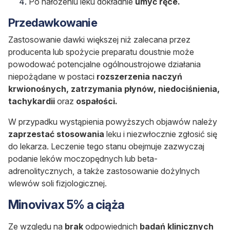
Po nałożeniu leku dokładnie
umyć ręce.
Przedawkowanie
Zastosowanie dawki większej niż zalecana przez
producenta lub spożycie preparatu doustnie może
powodować potencjalne ogólnoustrojowe działania
niepożądane w postaci
rozszerzenia naczyń
krwionośnych, zatrzymania płynów, niedociśnienia,
tachykardii
oraz
ospałości.
W przypadku wystąpienia powyższych objawów należy
zaprzestać
stosowania
leku i niezwłocznie zgłosić się
do lekarza. Leczenie tego stanu obejmuje zazwyczaj
podanie leków moczopędnych lub beta-
adrenolitycznych, a także zastosowanie dożylnych
wlewów soli fizjologicznej.
Minovivax 5% a ciąża
Ze względu na
brak
odpowiednich
badań
klinicznych