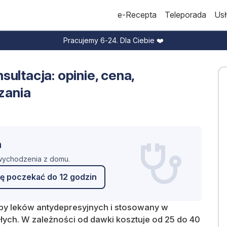
e-Recepta
Teleporada
Usł
Pracujemy 6-24. Dla Ciebie ❤️
ultacja: opinie, cena,
zania
n
 wychodzenia z domu.
ę poczekać do 12 godzin
py leków antydepresyjnych i
stosowany w
łych. W zależności od dawki kosztuje od 25 do 40