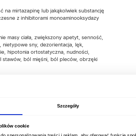
ć na mirtazapinę lub
jakąkolwiek substancję
czesne z inhibitorami monoaminooksydazy
ie masy ciała, zwiększony apetyt, senność,
 nietypowe sny, dezorientacja, lęk,
e, hipotonia ortostatyczna, nudności,
 stawów, ból mięśni, ból pleców, obrzęki
Antykoncepcja awaryjna
Do 1 godziny roboczej*
Szczegóły
Tabletka 'po', tabletka dzień po, tabletka do
72h, pigułka po.
 plików cookie
49.99 zł
Rozpocznij konsultację
do spersonalizowania treści i reklam, aby oferować funkcje sp