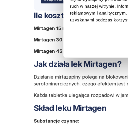
ruch w naszej witrynie. Inf
reklamowym i analitycznym. 
Ile kosztuje lek Mirtagen?
uzyskanymi podczas korzysta
Mirtagen 15 mg;
30 tabletek kosztuje
okoł
Mirtagen 30 mg;
30 tabletek kosztuje
oko
Mirtagen 45 mg
; 30 tabletek kosztuje
oko
Jak działa lek Mirtagen?
Działanie mirtazapiny polega na blokowa
serotoninergicznych, czego efektem jest 
Każda tabletka ulegająca rozpadowi w jami
Skład leku Mirtagen
Substancje czynne: