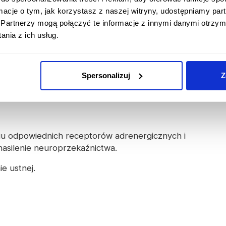
ormacje o tym, jak korzystasz z naszej witryny, udostępniamy p
Partnerzy mogą połączyć te informacje z innymi danymi otrzym
nia z ich usług.
o 25 zł,
ło 35 zł,
Spersonalizuj
Z
ło 40 zł.
niu odpowiednich receptorów adrenergicznych i
nasilenie neuroprzekaźnictwa.
e ustnej.