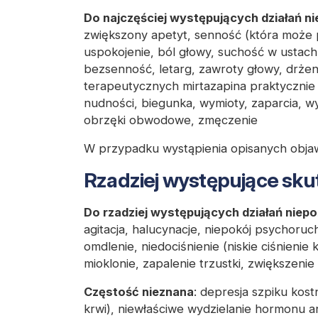
Do najczęściej występujących działań n
zwiększony apetyt, senność (która może 
uspokojenie, ból głowy, suchość w ustach,
bezsenność, letarg, zawroty głowy, drżen
terapeutycznych mirtazapina praktycznie
nudności, biegunka, wymioty, zaparcia, w
obrzęki obwodowe, zmęczenie
W przypadku wystąpienia opisanych objaw
Rzadziej występujące sku
Do rzadziej występujących działań niep
agitacja, halucynacje, niepokój psychoruc
omdlenie, niedociśnienie (niskie ciśnienie k
mioklonie, zapalenie trzustki, zwiększeni
Częstość nieznana
:
depresja szpiku kost
krwi), niewłaściwe wydzielanie hormonu a