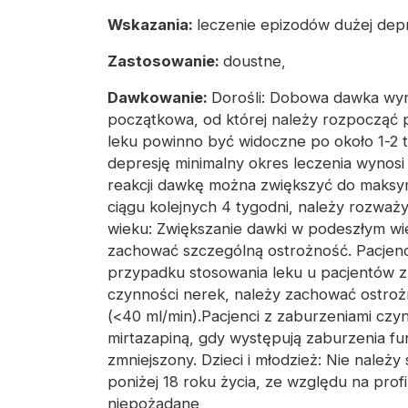
Wskazania:
leczenie epizodów dużej depr
Zastosowanie:
doustne,
Dawkowanie:
Dorośli: Dobowa dawka wyn
początkowa, od której należy rozpocząć p
leku powinno być widoczne po około 1-2 
depresję minimalny okres leczenia wynos
reakcji dawkę można zwiększyć do maksyma
ciągu kolejnych 4 tygodni, należy rozwa
wieku: Zwiększanie dawki w podeszłym wie
zachować szczególną ostrożność. Pacjenc
przypadku stosowania leku u pacjentów 
czynności nerek, należy zachować ostrożn
(<40 ml/min).Pacjenci z zaburzeniami cz
mirtazapiną, gdy występują zaburzenia fun
zmniejszony. Dzieci i młodzież: Nie należy
poniżej 18 roku życia, ze względu na prof
niepożądane,