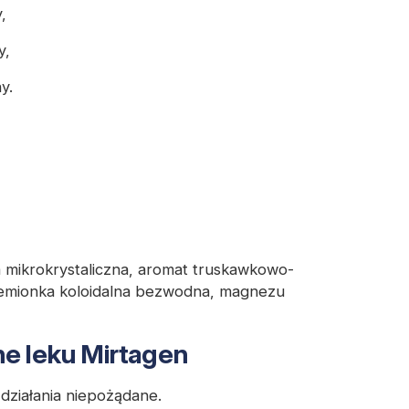
,
y,
y.
a mikrokrystaliczna, aromat truskawkowo-
zemionka koloidalna bezwodna, magnezu
ne leku Mirtagen
działania niepożądane.