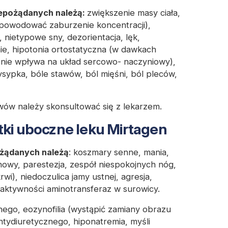
iepożądanych należą:
zwiększenie masy ciała,
powodować zaburzenie koncentracji),
 nietypowe sny, dezorientacja, lęk,
ie, hipotonia ortostatyczna (w dawkach
 nie wpływa na układ sercowo- naczyniowy),
ysypka, bóle stawów, ból mięśni, ból pleców,
ów należy skonsultować się z lekarzem.
tki uboczne leku Mirtagen
ożądanych należą
:
koszmary senne, mania,
howy, parestezja, zespół niespokojnych nóg,
rwi), niedoczulica jamy ustnej, agresja,
e aktywności aminotransferaz w surowicy.
nego, eozynofilia (wystąpić zamiany obrazu
ntydiuretycznego, hiponatremia, myśli