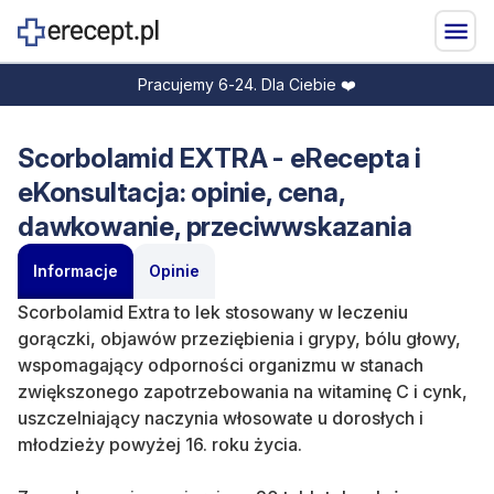
Pracujemy 6-24. Dla Ciebie ❤️
Scorbolamid EXTRA - eRecepta i
eKonsultacja: opinie, cena,
dawkowanie, przeciwwskazania
Informacje
Opinie
Scorbolamid Extra to lek stosowany w l
eczeniu
gorączki, objawów przeziębienia i grypy, bólu głowy,
wspomagający odporności organizmu w stanach
zwiększonego zapotrzebowania na witaminę C i cynk,
uszczelniający naczynia włosowate u dorosłych i
młodzieży powyżej 16. roku życia.