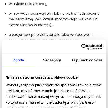
w astmie oskrzelowej,
w niewydolności wątroby lub nerek (np. jeśli pacjent
ma nadmierną ilość kwasu moczowego we krwi lub
szczawianów w moczu),
u pacjentów po przebytej chorobie wrzodowej i
krwawieniach z przewodu pokarmowego,
u pacjentów z nadciśnieniem,
u kobiet - mogą wystąpić zaburzenia płodności
Zgoda
Szczegóły
O plikach cookies
(przemijają po zakończeniu terapii),
u pacjentów, u których kwas acetylosalicylowy lub
Niniejsza strona korzysta z plików cookie
inne leki niesteroidowe leki przeciwzapalne wywołały
Wykorzystujemy pliki cookie do spersonalizowania treści
objawy alergii.
i reklam, aby oferować funkcje społecznościowe i
Interakcje
analizować ruch w naszej witrynie. Informacje o tym, jak
korzystasz z naszej witryny, udostępniamy partnerom
Salicylamid
społecznościowym, reklamowym i analitycznym.