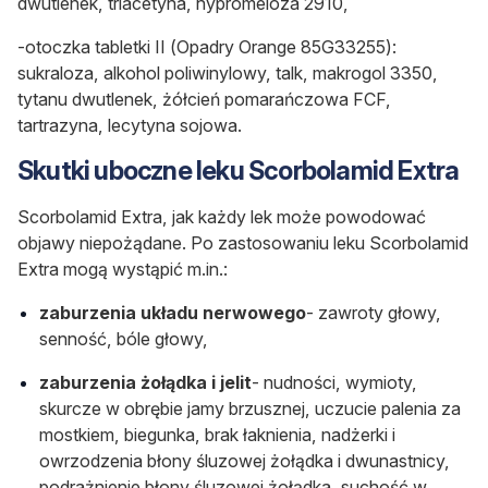
dwutlenek, triacetyna, hypromeloza 2910,
-otoczka tabletki II (Opadry Orange 85G33255):
sukraloza, alkohol poliwinylowy, talk, makrogol 3350,
tytanu dwutlenek, żółcień pomarańczowa FCF,
tartrazyna, lecytyna sojowa.
Skutki uboczne leku Scorbolamid Extra
Scorbolamid Extra, jak każdy lek może powodować
objawy niepożądane. Po zastosowaniu leku Scorbolamid
Extra mogą wystąpić m.in.:
zaburzenia układu nerwowego
- zawroty głowy,
senność, bóle głowy,
zaburzenia żołądka i jelit
- nudności, wymioty,
skurcze w obrębie jamy brzusznej, uczucie palenia za
mostkiem, biegunka, brak łaknienia, nadżerki i
owrzodzenia błony śluzowej żołądka i dwunastnicy,
podrażnienie błony śluzowej żołądka, suchość w