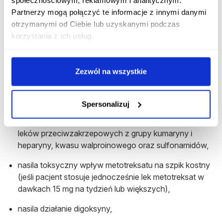
Partnerzy mogą połączyć te informacje z innymi danymi
(zaliczany jest do grupy niesteroidowych leków
otrzymanymi od Ciebie lub uzyskanymi podczas
przeciwzapalnych);
korzystania z ich usług.
zwiększa stężenie kwasu acetylosalicylowego i
niesteroidowych leków przeciwzapalnych,
Zezwól na wszystkie
przy stosowaniu z kortykosteroidami nasila objawy
niepożądane ze strony przewodu pokarmowego,
Spersonalizuj
nasila działanie doustnych lekach
przeciwcukrzycowych z grupy sulfonylomocznika,
leków przeciwzakrzepowych z grupy kumaryny i
heparyny, kwasu walproinowego oraz sulfonamidów,
nasila toksyczny wpływ metotreksatu na szpik kostny
(jeśli pacjent stosuje jednocześnie lek metotreksat w
dawkach 15 mg na tydzień lub większych
),
nasila działanie digoksyny,