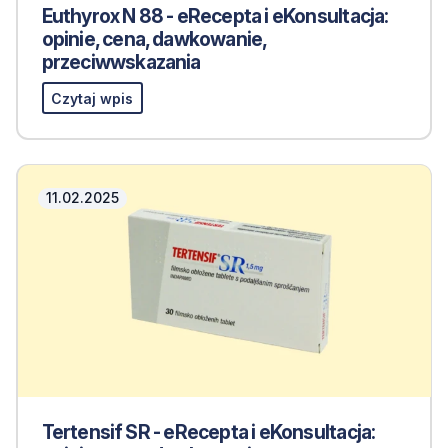
Euthyrox N 88 - eRecepta i eKonsultacja:
opinie, cena, dawkowanie,
przeciwwskazania
Czytaj wpis
11.02.2025
Tertensif SR - eRecepta i eKonsultacja: