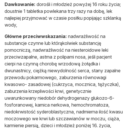
Dawkowanie:
dorośli i młodzież powyżej 16 roku życia;
doustnie 1 tabletka powlekana trzy razy na dobę, lek
najlepiej przyjmować w czasie posiłku popijając szklanką
wody,
Główne przeciwwskazania:
nadwrażliwość na
substancje czynne lub którąkolwiek substancję
pomocniczą, nadwrażliwość na niesteroidowe leki
przeciwzapalne, astma z polipami nosa, jeśli pacjent
cierpi na czynną chorobę wrzodową żołądka i
dwunastnicy, ciężką niewydolność serca, stany zapalne
przewodu pokarmowego, zaburzenia równowagi
kwasowo- zasadowej (cukrzyca, mocznica, tężyczka),
zaburzenia krzepliwości krwi, genetycznie
uwarunkowany niedobór dehydrogenazy glukozo-6-
fosforanowej, kamica nerkowa, hemochromatoza,
niedokrwistość syderoblastyczna, nadmierna ilość kwasu
moczowego we krwi lub szczawianów w moczu, ciąża,
karmienie piersią, dzieci i młodzież poniżej 16. życia,