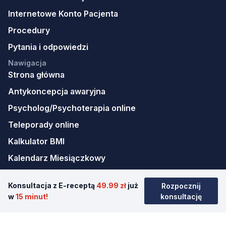
Internetowe Konto Pacjenta
Procedury
Pytania i odpowiedzi
Nawigacja
Strona główna
Antykoncepcja awaryjna
Psycholog/Psychoterapia online
Teleporady online
Kalkulator BMI
Kalendarz Miesiączkowy
Kariera
Konsultacja z E-receptą
49.99 zł
już
Rozpocznij
Mapa strony
w
15 minut!
konsultację
Pobierz aplikację