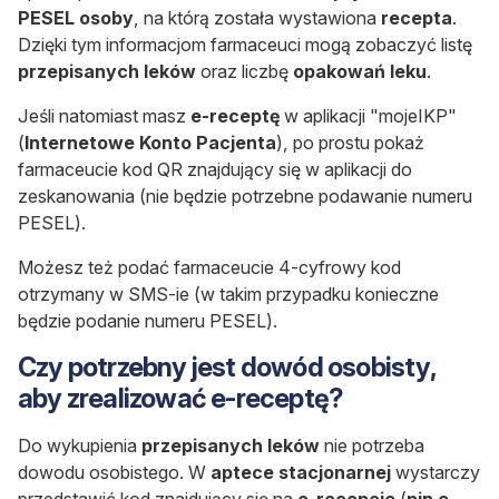
PESEL osoby
, na którą została wystawiona
recepta
.
Dzięki tym informacjom farmaceuci mogą zobaczyć listę
przepisanych leków
oraz liczbę
opakowań leku
.
Jeśli natomiast masz
e-receptę
w aplikacji "mojeIKP"
(
Internetowe Konto Pacjenta
), po prostu pokaż
farmaceucie kod QR znajdujący się w aplikacji do
zeskanowania (nie będzie potrzebne podawanie numeru
PESEL).
Możesz też podać farmaceucie 4-cyfrowy kod
otrzymany w SMS-ie (w takim przypadku konieczne
będzie podanie numeru PESEL).
Czy potrzebny jest dowód osobisty,
aby zrealizować e-receptę?
Do wykupienia
przepisanych leków
nie potrzeba
dowodu osobistego. W
aptece stacjonarnej
wystarczy
przedstawić kod znajdujący się na
e-recepcie
(
pin e-