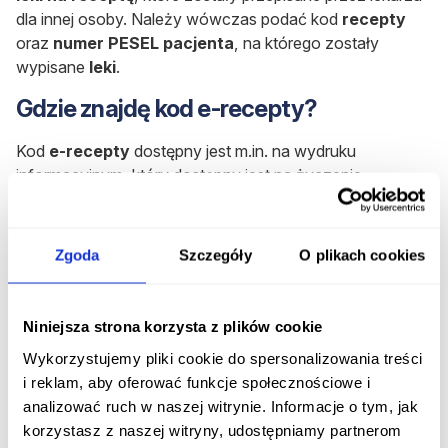
dla innej osoby. Należy wówczas podać kod
recepty
oraz
numer PESEL pacjenta
, na którego zostały
wypisane
leki
.
Gdzie znajdę kod e-recepty?
Kod
e-recepty
dostępny jest m.in. na wydruku
informacyjnym, który dostępny jest na życzenie.
Papierowy wydruk informacyjny
otrzymamy, jeżeli
poprosimy o to lekarza w gabinecie.
E-receptę
zrealizujesz na podstawie 4-cyfrowego kodu, który
Zgoda
Szczegóły
O plikach cookies
otrzymasz e-mailem lub SMS-em, w zależności od tego,
jaką opcję wybierzesz na swoim Internetowym Koncie
Pacjenta.
Niniejsza strona korzysta z plików cookie
Ponadto można przedstawić kod QR e-recepty (kod QR
Wykorzystujemy pliki cookie do spersonalizowania treści
to dwuwymiarowy kod kreskowy, który pozwala przejść
i reklam, aby oferować funkcje społecznościowe i
do strony internetowej, aplikacji lub innej funkcji)
analizować ruch w naszej witrynie. Informacje o tym, jak
znajdujący się na Twoim telefonie w aplikacji mojeIKP.
korzystasz z naszej witryny, udostępniamy partnerom