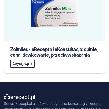
Zolmiles - eRecepta i eKonsultacja: opinie,
cena, dawkowanie, przeciwwskazania
Czytaj wpis
Serwis Erecept.pl umożliwia otrzymanie konsultacji z receptą
elektroniczną lub przedłużanie recepty bez wychodzenia z