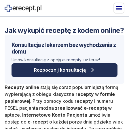
Jak wykupić receptę z kodem online?
Konsultacja z lekarzem
bez wychodzenia z
domu
Umów konsultację z opcją
e-recepty
już teraz!
Rozpocznij konsultację
Recepty online
stają się coraz popularniejszą formą
wypierającą z obiegu klasyczne
recepty
w
formie
papierowej
. Przy pomocy kodu
recepty
i numeru
PESEL pacjenta można
zrealizować e-receptę
w
aptece.
Internetowe Konto Pacjenta
umożliwia
dostęp do
e-recept
o każdej porze dnia gdziekolwiek
jesteś, wystarczy dostęp do internetu. To szczególnie