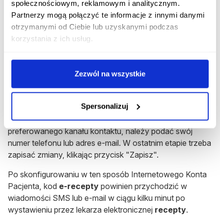
społecznościowym, reklamowym i analitycznym.
Jak skonfigurować Internetowe Konto
Partnerzy mogą połączyć te informacje z innymi danymi
Pacjenta, aby otrzymywać kod
otrzymanymi od Ciebie lub uzyskanymi podczas
recepty?
korzystania z ich usług.
Aby otrzymywać kod
recepty
, należy zalogować się do
Internetowego Konta Pacjenta. Następnie wejść w
Zezwól na wszystkie
zakładkę "Moje konto" i przejść do edycji swoich
danych. W następnym kroku można zaznaczyć, czy
Spersonalizuj
chce się otrzymywać kod
recepty
w wiadomości SMS
czy wiadomości typu e-mail. W zależności od
preferowanego kanału kontaktu, należy podać swój
numer telefonu lub adres e-mail. W ostatnim etapie trzeba
zapisać zmiany, klikając przycisk "Zapisz".
Po skonfigurowaniu w ten sposób Internetowego Konta
Pacjenta, kod
e-recepty
powinien przychodzić w
wiadomości SMS lub e-mail w ciągu kilku minut po
wystawieniu przez lekarza elektronicznej
recepty
.