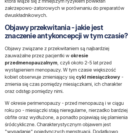
która wiąże się z mniejszym ryzykiem powikłań
zakrzepowo-zatorowych w porównaniu do preparatów
dwuskładnikowych.
Objawy przekwitania - jakie jest
znaczenie antykoncepcji w tym czasie?
Objawy związane z przekwitaniem są najbardziej
zauważalne przez pacjentki w
okresie
przedmenopauzalnym
, czyli około 2-5 lat przed
wystąpieniem menopauzy. W tym czasie większość
kobiet obserwuje zmieniający się
cykl miesiączkowy
-
zmienia się czas pomiędzy miesiączkami, ich charakter
oraz odstęp pomiędzy nimi.
W okresie perimenopauzy - przed menopauzą i w ciągu
roku po - miesiączki stają nieregularne, nierzadko bardziej
obfite oraz wydłużone, a ponadto pojawiają się plamienia
śródcykliczne. Charakterystycznym objawem jest
"wypadanie" pojedynczych menstruacji. Dodatkowo