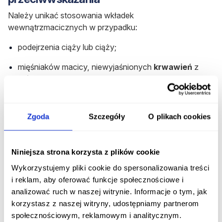
Należy unikać stosowania wkładek
wewnątrzmacicznych w przypadku:
podejrzenia ciąży lub ciąży;
mięśniaków macicy, niewyjaśnionych
krwawień
z
dróg rodnych;
endometriozy i innych schorzeń wywołujących stany
zapalne w jamie macicy;
Zgoda
Szczegóły
O plikach cookies
okresu 6 tygodni od porodu siłami natury oraz 6
miesięcy od porodu drogą cięcia cesarskiego;
Niniejsza strona korzysta z plików cookie
chorób nowotworowych w obrębie macicy,
Wykorzystujemy pliki cookie do spersonalizowania treści
niezdiagnozowanych guzów, chorób wątroby, a także
i reklam, aby oferować funkcje społecznościowe i
- w przypadku wkładki hormonalnej - zakrzepicy,
analizować ruch w naszej witrynie. Informacje o tym, jak
predyspozycji do tworzenia żylaków, predyspozycji
korzystasz z naszej witryny, udostępniamy partnerom
genetycznych do chorób krążenia;
społecznościowym, reklamowym i analitycznym.