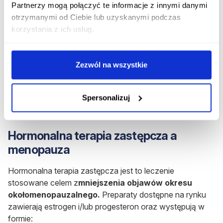
Partnerzy mogą połączyć te informacje z innymi danymi
alergii na miedź (w przypadku wkładki miedzianej);
otrzymanymi od Ciebie lub uzyskanymi podczas
nowotworu lub podejrzenia nowotworu piersi;
korzystania z ich usług.
nieleczonych, nieustabilizowanych chorób: cukrzycy,
nadciśnienia, zespołu metabolicznego i innych;
Zezwól na wszystkie
macicy o nietypowym kształcie, z przegrodą,
dwurożnej (założenie wkładki mogłoby w tym
Spersonalizuj
przypadku doprowadzić do perforacji ściany macicy
lub innych powikłań).
Hormonalna terapia zastępcza a
menopauza
Hormonalna terapia zastępcza jest to leczenie
stosowane celem z
mniejszenia objawów okresu
okołomenopauzalnego.
Preparaty dostępne na rynku
zawierają estrogen i/lub progesteron oraz występują w
formie: