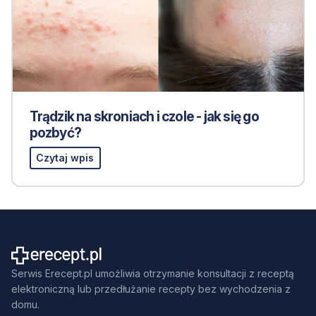
Trądzik na skroniach i czole - jak się go
pozbyć?
Czytaj wpis
Serwis Erecept.pl umożliwia otrzymanie konsultacji z receptą
elektroniczną lub przedłużanie recepty bez wychodzenia z
domu.