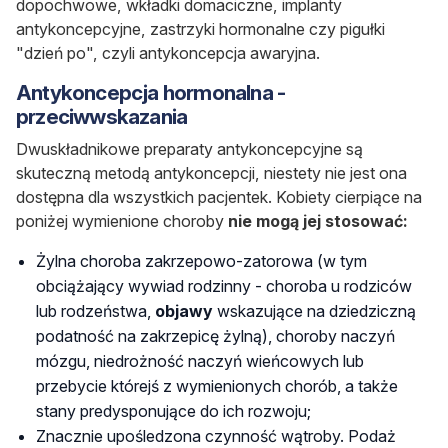
dopochwowe, wkładki domaciczne, implanty
antykoncepcyjne, zastrzyki hormonalne czy pigułki
"dzień po", czyli antykoncepcja awaryjna.
Antykoncepcja hormonalna -
przeciwwskazania
Dwuskładnikowe preparaty antykoncepcyjne są
skuteczną metodą antykoncepcji, niestety nie jest ona
dostępna dla wszystkich pacjentek. Kobiety cierpiące na
poniżej wymienione choroby
nie mogą jej stosować:
Żylna choroba zakrzepowo-zatorowa (w tym
obciążający wywiad rodzinny - choroba u rodziców
lub rodzeństwa,
objawy
wskazujące na dziedziczną
podatność na zakrzepicę żylną), choroby naczyń
mózgu, niedrożność naczyń wieńcowych lub
przebycie którejś z wymienionych chorób, a także
stany predysponujące do ich rozwoju;
Znacznie upośledzona czynność wątroby. Podaż