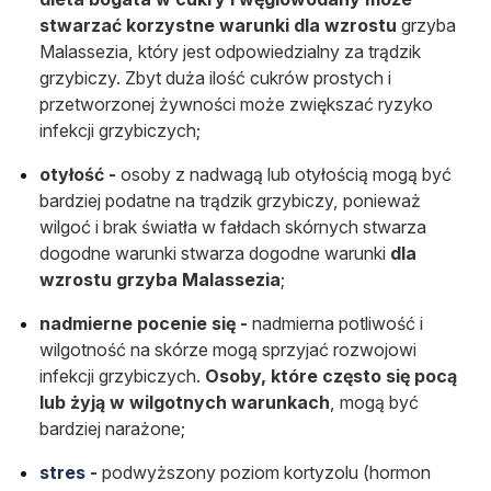
stwarzać korzystne warunki dla wzrostu
grzyba
Malassezia, który jest odpowiedzialny za trądzik
grzybiczy. Zbyt duża ilość cukrów prostych i
przetworzonej żywności może zwiększać ryzyko
infekcji grzybiczych;
otyłość -
osoby z nadwagą lub otyłością mogą być
bardziej podatne na trądzik grzybiczy, ponieważ
wilgoć i brak światła w fałdach skórnych stwarza
dogodne warunki stwarza dogodne warunki
dla
wzrostu grzyba Malassezia
;
nadmierne pocenie się -
nadmierna potliwość i
wilgotność na skórze mogą sprzyjać rozwojowi
infekcji grzybiczych.
Osoby, które często się pocą
lub żyją w wilgotnych warunkach
, mogą być
bardziej narażone;
stres
-
podwyższony poziom kortyzolu (hormon