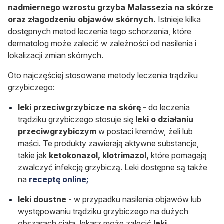
nadmiernego wzrostu grzyba Malassezia na skórze
oraz złagodzeniu objawów skórnych.
Istnieje kilka
dostępnych metod leczenia tego schorzenia, które
dermatolog może zalecić w zależności od nasilenia i
lokalizacji zmian skórnych.
Oto najczęściej stosowane metody leczenia trądziku
grzybiczego:
leki przeciwgrzybicze na skórę -
do leczenia
trądziku grzybiczego stosuje się
leki o działaniu
przeciwgrzybiczym
w postaci kremów, żeli lub
maści. Te produkty zawierają aktywne substancje,
takie jak
ketokonazol, klotrimazol,
które pomagają
zwalczyć infekcję grzybiczą. Leki dostępne są także
na
receptę online;
leki doustne -
w przypadku nasilenia objawów lub
występowaniu trądziku grzybiczego na dużych
obszarach ciała, lekarz może zalecić
leki