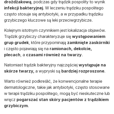
drożdżakową
, podczas gdy trądzik pospolity to wynik
infekcji bakteryjnej
. W leczeniu trądziku pospolitego
często stosuje się antybiotyki, a w przypadku trądziku
grzybiczego kluczowe są leki przeciwgrzybicze.
Kolejnym istotnym czynnikiem jest lokalizacja objawów.
Trądzik grzybiczy charakteryzuje się
występowaniem
grup grudek
, które przypominają
zamknięte zaskórniki
i często pojawiają się na
ramionach, dekolcie,
plecach
, a
czasami również na twarzy
.
Natomiast trądzik bakteryjny najczęściej
występuje na
skórze twarzy,
a wypryski są
bardziej rozproszone
.
Warto również podkreślić, że konwencjonalne terapie
dermatologiczne, takie jak antybiotyki, często stosowane
w terapii trądziku pospolitego, mogą być nieskuteczne lub
wręcz
pogarszać stan skóry pacjentów z trądzikiem
grzybiczym
.