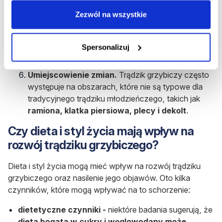
Zezwól na wszystkie
Nieprzyjemna woń.
W niektórych przypadkach
obszary zajęte chorobowo mogą wydzielać
nieprzyjemną woń,
przypominającą jełczejące
Spersonalizuj
masło
.
Umiejscowienie zmian.
Trądzik grzybiczy często
występuje na obszarach, które nie są typowe dla
tradycyjnego trądziku młodzieńczego, takich jak
ramiona, klatka piersiowa, plecy i dekolt
.
Czy dieta i styl życia mają wpływ na
rozwój trądziku grzybiczego?
Dieta i styl życia mogą mieć wpływ na rozwój trądziku
grzybiczego oraz nasilenie jego objawów. Oto kilka
czynników, które mogą wpływać na to schorzenie:
dietetyczne czynniki -
niektóre badania sugerują, że
dieta bogata w cukry i węglowodany może