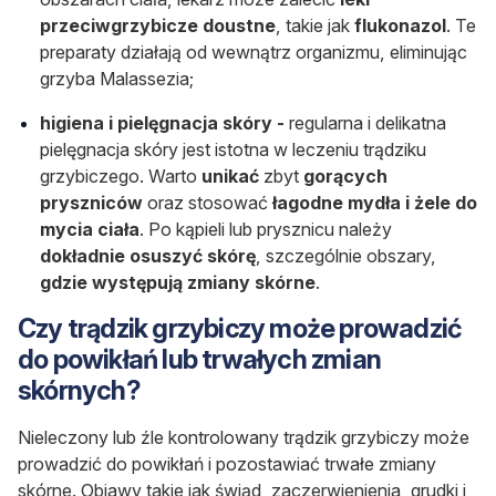
przeciwgrzybicze doustne
, takie jak
flukonazol
. Te
preparaty działają od wewnątrz organizmu, eliminując
grzyba Malassezia;
higiena i pielęgnacja skóry -
regularna i delikatna
pielęgnacja skóry jest istotna w leczeniu trądziku
grzybiczego. Warto
unikać
zbyt
gorących
pryszniców
oraz stosować
łagodne mydła i żele do
mycia ciała
. Po kąpieli lub prysznicu należy
dokładnie osuszyć skórę
, szczególnie obszary,
gdzie występują zmiany skórne
.
Czy trądzik grzybiczy może prowadzić
do powikłań lub trwałych zmian
skórnych?
Nieleczony lub źle kontrolowany trądzik grzybiczy może
prowadzić do powikłań i pozostawiać trwałe zmiany
skórne. Objawy takie jak świąd, zaczerwienienia, grudki i