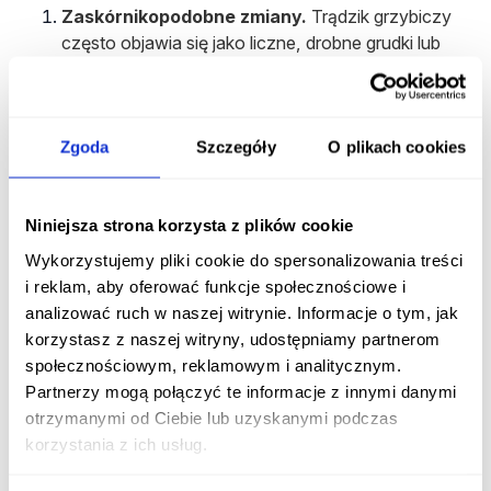
Zaskórnikopodobne zmiany.
Trądzik grzybiczy
często objawia się jako liczne, drobne grudki lub
krostki, które mogą przypominać zaskórniki. Jednak
te zmiany nie są typowymi zaskórnikami, jakie
występują w tradycyjnym trądziku młodzieńczym.
Zgoda
Szczegóły
O plikach cookies
Świąd.
To często
pierwszy i wyraźny objaw
trądziku grzybiczego
. Jeśli występuje swędzenie
w obszarach, gdzie pojawiają się zmiany skórne,
Niniejsza strona korzysta z plików cookie
może to sugerować obecność tego rodzaju
Wykorzystujemy pliki cookie do spersonalizowania treści
trądziku.
i reklam, aby oferować funkcje społecznościowe i
analizować ruch w naszej witrynie. Informacje o tym, jak
Czerwone grudki lub plamy.
Zmiany skórne mogą
korzystasz z naszej witryny, udostępniamy partnerom
być czerwone lub zaczerwienione, szczególnie
społecznościowym, reklamowym i analitycznym.
wokół grudek.
Partnerzy mogą połączyć te informacje z innymi danymi
Nadmierne wydzielanie sebum.
otrzymanymi od Ciebie lub uzyskanymi podczas
Charakterystyczne dla tego schorzenia jest
korzystania z ich usług.
występowanie u pacjentów nadmiernej produkcji
sebum w obrębie zmian skórnych.