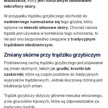
Malassezia
, który
jest naturalnym składnikiem
mikroflory skóry
.
W przypadku trądziku grzybiczego dochodzi do
nadmiernego namnażania się
tego grzyba, który
wpływa na
mieszki włosowe skóry
. Chociaż nazwa
trądzik jest używana w kontekście tego schorzenia, to
nie jest ono bezpośrednio związane
z tradycyjnym
trądzikiem młodzieńczym.
Zmiany skórne przy trądziku grzybiczym
Podstawową cechą trądziku grzybiczego jest pojawianie
się zmian skórnych, takich jak
grudki, krostki lub
zaskórniki
, które są często podobne do tradycyjnych
wyprysków trądzikowych. Jednak kluczową różnicą jest
lokalizacja tych zmian.
Trądzik grzybiczy dotyczy głównie mieszka włosowego,
a nie gruczołów łojowych, które są odpowiedzialne za
tradycyjny trądzik.