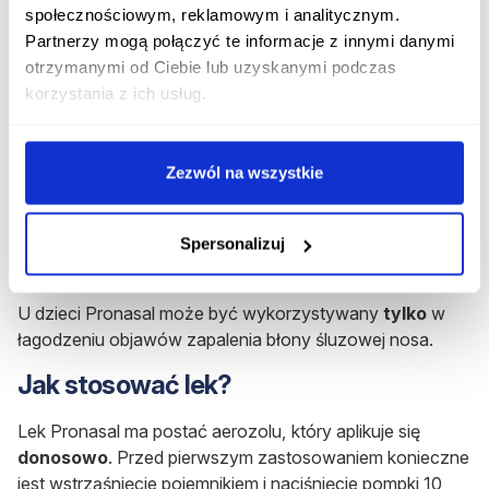
Rozpocznij konsultację
społecznościowym, reklamowym i analitycznym.
Partnerzy mogą połączyć te informacje z innymi danymi
Dla kogo jest lek Pronasal?
otrzymanymi od Ciebie lub uzyskanymi podczas
korzystania z ich usług.
Produkt Pronasal przeznaczony jest w leczeniu:
objawów zapalenia śluzówki nosa -
u dzieci i
Zezwól na wszystkie
dorosłych
;
polipów nosa - wyłącznie dla
dorosłych
.
Spersonalizuj
Pronasal dla dzieci
U dzieci Pronasal może być wykorzystywany
tylko
w
łagodzeniu objawów zapalenia błony śluzowej nosa.
Jak stosować lek?
Lek Pronasal ma postać aerozolu, który aplikuje się
donosowo
. Przed pierwszym zastosowaniem konieczne
jest wstrząśnięcie pojemnikiem i naciśnięcie pompki 10