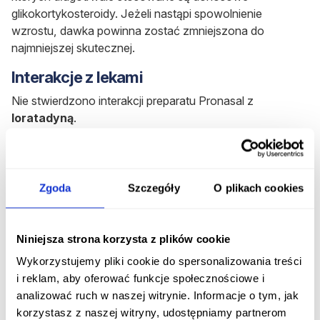
glikokortykosteroidy. Jeżeli nastąpi spowolnienie
wzrostu, dawka powinna zostać zmniejszona do
najmniejszej skutecznej.
Interakcje z lekami
Nie stwierdzono interakcji preparatu Pronasal z
loratadyną
.
Jednoczesne stosowanie leku z inhibitorami CYP3A
może zwiększać ryzyko ogólnoustrojowych efektów
ubocznych - należy stosować tylko jeśli korzyść
Zgoda
Szczegóły
O plikach cookies
jednoczasowej terapii przewyższa ryzyko działań
niepożądanych.
Niniejsza strona korzysta z plików cookie
Rozpocznij konsultację z Pronasal
Wykorzystujemy pliki cookie do spersonalizowania treści
i reklam, aby oferować funkcje społecznościowe i
Otrzymaj konsultację lekarską na ten lek bez
analizować ruch w naszej witrynie. Informacje o tym, jak
wychodzenia z domu.
korzystasz z naszej witryny, udostępniamy partnerom