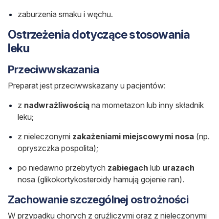
zaburzenia smaku i węchu.
Ostrzeżenia dotyczące stosowania
leku
Przeciwwskazania
Preparat jest przeciwwskazany u pacjentów:
z
nadwrażliwością
na mometazon lub inny składnik
leku;
z nieleczonymi
zakażeniami miejscowymi nosa
(np.
opryszczka pospolita);
po niedawno przebytych
zabiegach
lub
urazach
nosa (glikokortykosteroidy hamują gojenie ran).
Zachowanie szczególnej ostrożności
W przypadku chorych z gruźliczymi oraz z nieleczonymi