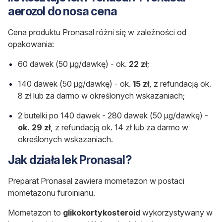
aerozol do nosa cena
Cena produktu Pronasal różni się w zależności od
opakowania:
60 dawek (50 µg/dawkę) - ok.
22 zł
;
140 dawek (50 µg/dawkę) - ok.
15 zł
, z refundacją ok.
8 zł lub za darmo w określonych wskazaniach;
2 butelki po 140 dawek - 280 dawek (50 µg/dawkę) -
ok. 29 zł
, z refundacją ok. 14 zł lub za darmo w
określonych wskazaniach.
Jak działa lek Pronasal?
Preparat Pronasal zawiera mometazon w postaci
mometazonu furoinianu.
Mometazon to
glikokortykosteroid
wykorzystywany w