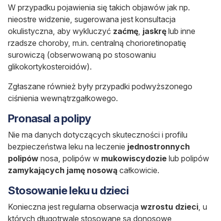
W przypadku pojawienia się takich objawów jak np.
nieostre widzenie, sugerowana jest konsultacja
okulistyczna, aby wykluczyć
zaćmę
,
jaskrę
lub inne
rzadsze choroby, m.in. centralną chorioretinopatię
surowiczą (obserwowaną po stosowaniu
glikokortykosteroidów).
Zgłaszane również były przypadki podwyższonego
ciśnienia wewnątrzgałkowego.
Pronasal a polipy
Nie ma danych dotyczących skuteczności i profilu
bezpieczeństwa leku na leczenie
jednostronnych
polipów
nosa, polipów w
mukowiscydozie
lub polipów
zamykających jamę nosową
całkowicie.
Stosowanie leku u dzieci
Konieczna jest regularna obserwacja
wzrostu dzieci
, u
których długotrwale stosowane są donosowe