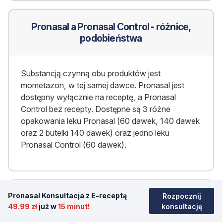
Pronasal a Pronasal Control - różnice,
podobieństwa
Substancją czynną obu produktów jest
mometazon, w tej samej dawce. Pronasal jest
dostępny wyłącznie na receptę, a Pronasal
Control bez recepty. Dostępne są 3 różne
opakowania leku Pronasal (60 dawek, 140 dawek
oraz 2 butelki 140 dawek) oraz jedno leku
Pronasal Control (60 dawek).
Pronasal Konsultacja z E-receptą
Fanipos a Pronasal - różnice a
Rozpocznij
49.99 zł
już w
15 minut!
konsultację
podobieństwa