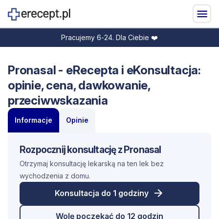
Pracujemy 6-24. Dla Ciebie ❤️
Pronasal - eRecepta i eKonsultacja:
opinie, cena, dawkowanie,
przeciwwskazania
Informacje
Opinie
Rozpocznij konsultację z Pronasal
Otrzymaj konsultację lekarską na ten lek bez
wychodzenia z domu.
Konsultacja do 1 godziny
Wolę poczekać do 12 godzin