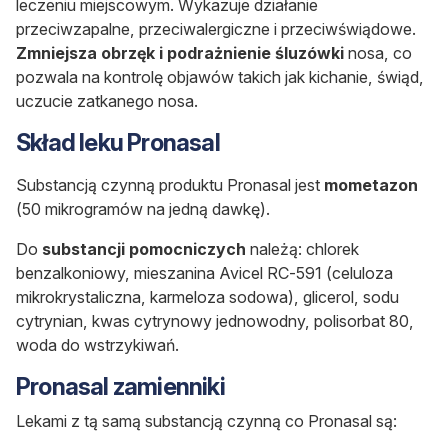
leczeniu miejscowym. Wykazuje działanie
przeciwzapalne, przeciwalergiczne i przeciwświądowe.
Zmniejsza obrzęk i podrażnienie śluzówki
nosa, co
pozwala na kontrolę objawów takich jak kichanie, świąd,
uczucie zatkanego nosa.
Skład leku Pronasal
Substancją czynną produktu Pronasal jest
mometazon
(50 mikrogramów na jedną dawkę).
Do
substancji pomocniczych
należą: chlorek
benzalkoniowy, mieszanina Avicel RC-591 (celuloza
mikrokrystaliczna, karmeloza sodowa), glicerol, sodu
cytrynian, kwas cytrynowy jednowodny, polisorbat 80,
woda do wstrzykiwań.
Pronasal zamienniki
Lekami z tą samą substancją czynną co Pronasal są: