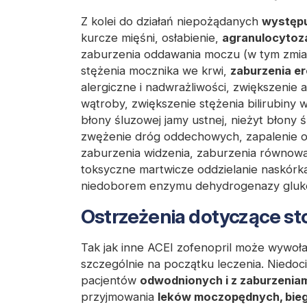
Z kolei do działań niepożądanych
występu
kurcze mięśni, osłabienie,
agranulocytoz
zaburzenia oddawania moczu (w tym zmian
stężenia mocznika we krwi,
zaburzenia e
alergiczne i nadwrażliwości, zwiększeni
wątroby, zwiększenie stężenia bilirubiny 
błony śluzowej jamy ustnej, nieżyt błony 
zwężenie dróg oddechowych, zapalenie os
zaburzenia widzenia, zaburzenia równowag
toksyczne martwicze oddzielanie naskórka
niedoborem enzymu dehydrogenazy gluko
Ostrzeżenia dotyczące st
Tak jak inne ACEI zofenopril może wywoł
szczególnie na początku leczenia. Niedoc
pacjentów
odwodnionych i z zaburzeniam
przyjmowania
leków moczopędnych, bieg