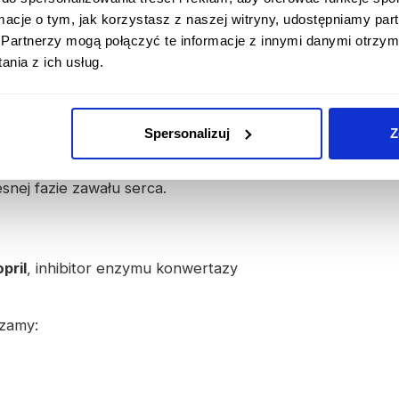
e to działanie, prowadząc do zmniejszenia
ormacje o tym, jak korzystasz z naszej witryny, udostępniamy p
a tętniczego bez wywołania odruchowej
Partnerzy mogą połączyć te informacje z innymi danymi otrzym
.
nia z ich usług.
ową i rozkurczową serca, zmniejsza jego
n w strukturze serca i naczyń. Zablokowany
do zwiększenia stężenia tlenku azotu i
Spersonalizuj
Z
genu oraz zwiększenia działania
one zostało zmniejszenie śmiertelności u
snej fazie zawału serca.
pril
, inhibitor enzymu konwertazy
czamy: