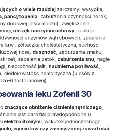
jących o wiele rzadziej
zaliczamy: wysypka,
a, pancytopenia
, zaburzenia czynności nerek,
y dobowej ilości moczu), zwiększenie
rekcji, obrzęk naczynioruchowy
, reakcje
e aktywności enzymów wątrobowych, zapalenie
we krwi, żółtaczka cholestatyczna, suchość
śluzowej nosa,
duszność
, zaburzenia smaku,
krzeli, zapalenie zatok,
zaburzenia snu
, nagłe
i, niedrożność jelit,
nadmierna potliwość
,
, niedokrwistość hemolityczna (u osób z
zo-6 fosforanowej).
osowania leku Zofenil 30
ać
znaczące obniżenie ciśnienia tętniczego
,
iśnienie jest bardziej prawdopodobne u
i elektrolitowymi
, wskutek jednoczesnego
unki, wymiotów czy zmniejszonej zawartości