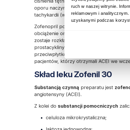
ciśnienia tętniczego. Działanie leku hamuj
ruch w naszej witrynie. Inf
oporu naczyniowego i obniżenia ciśnieni
reklamowym i analitycznym. 
tachykardii (wzrostu częstości akcji serca)
uzyskanymi podczas korzysta
Zofenopril poprawia także funkcję skurcz
obciążenie oraz hamuje powstawanie zmia
zostaje rozkład bradykininy, co prowadzi 
prostacykliny, obniżenia stężenia fibryno
przeciwpłytkowego. Dzięki temu udowodni
pacjentów, którzy otrzymali ACEI we wcze
Skład leku Zofenil 30
Substancją czynną
preparatu jest
zofeno
angiotensyny (ACEI).
Z kolei do
substancji pomocniczych
zali
celuloza mikrokrystaliczna;
laktoza jednowodna;