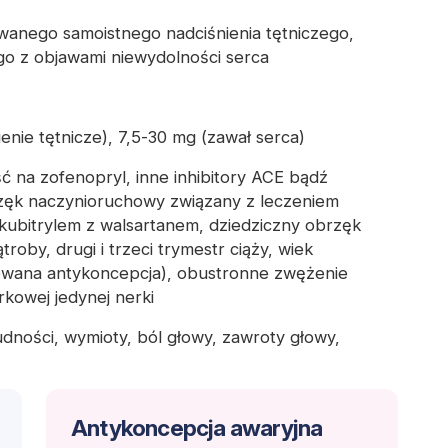
wanego samoistnego nadciśnienia tętniczego,
go z objawami niewydolności serca
enie tętnicze), 7,5-30 mg (zawał serca)
ć na zofenopryl, inne inhibitory ACE bądź
rzęk naczynioruchowy związany z leczeniem
akubitrylem z walsartanem, dziedziczny obrzęk
oby, drugi i trzeci trymestr ciąży, wiek
tosowana antykoncepcja), obustronne zwężenie
rkowej jedynej nerki
udności, wymioty, ból głowy, zawroty głowy,
Antykoncepcja awaryjna