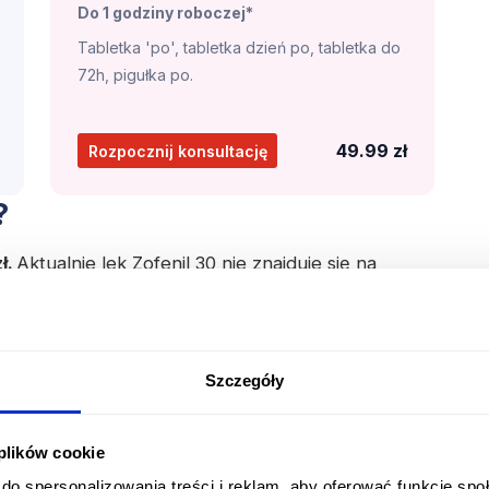
Do 1 godziny roboczej*
Tabletka 'po', tabletka dzień po, tabletka do
72h, pigułka po.
49.99 zł
Rozpocznij konsultację
?
ł.
Aktualnie lek Zofenil 30 nie znajduje się na
wy Fundusz Zdrowia i dostępny jest w
.
Szczegóły
uje aktywność enzymu konwertazy
jszenie poziomu angiotensyny II we krwi,
 plików cookie
i gładkiej tętniczek i następczy wzrost
do spersonalizowania treści i reklam, aby oferować funkcje sp