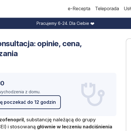
e-Recepta
Teleporada
Usł
Pracujemy 6-24. Dla Ciebie ❤️
nsultacja: opinie, cena,
zania
30
 wychodzenia z domu.
ę poczekać do 12 godzin
zofenopril
, substancję należącą do grupy
EI) i stosowaną
głównie w leczeniu nadciśnienia