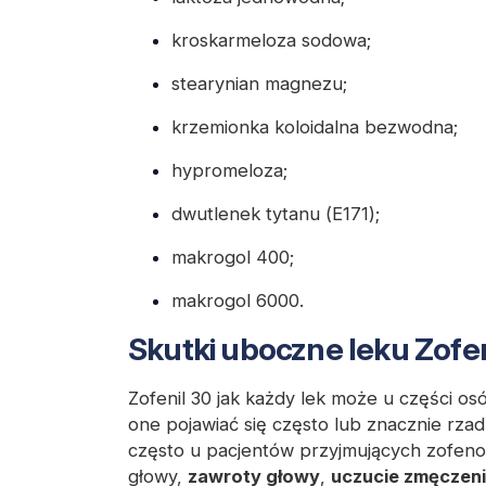
kroskarmeloza sodowa;
stearynian magnezu;
krzemionka koloidalna bezwodna;
hypromeloza;
dwutlenek tytanu (E171);
makrogol 400;
makrogol 6000.
Skutki uboczne leku Zofen
Zofenil 30 jak każdy lek może u części 
one pojawiać się często lub znacznie rzad
często u pacjentów przyjmujących zofenop
głowy,
zawroty głowy
,
uczucie zmęczen