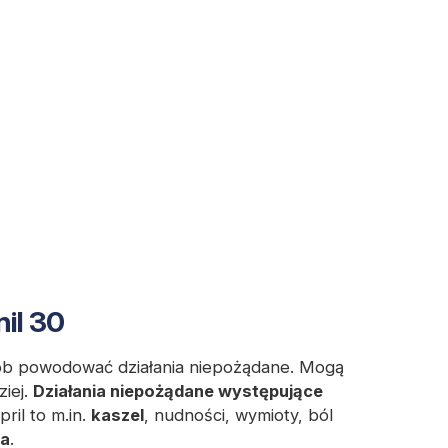
il 30
osób powodować działania niepożądane. Mogą
ziej.
Działania niepożądane występujące
ril to m.in.
kaszel
, nudności, wymioty, ból
ia
.