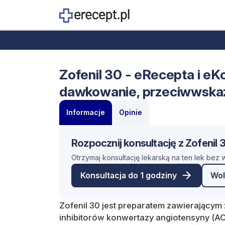
Zofenil 30 - eRecepta i eKo
dawkowanie, przeciwwska
Informacje
Opinie
Rozpocznij konsultację z Zofenil 
Otrzymaj konsultację lekarską na ten lek bez
Konsultacja do 1 godziny
Wol
Zofenil 30 jest preparatem zawierającym
inhibitorów konwertazy angiotensyny (AC