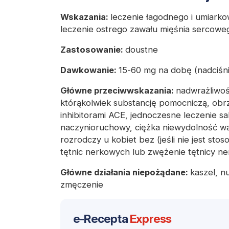
Wskazania:
leczenie łagodnego i umiarko
leczenie ostrego zawału mięśnia sercowe
Zastosowanie:
doustne
Dawkowanie:
15-60 mg na dobę (nadciśni
Główne przeciwwskazania:
nadwrażliwoś
którąkolwiek substancję pomocniczą, ob
inhibitorami ACE, jednoczesne leczenie s
naczynioruchowy, ciężka niewydolność wątr
rozrodczy u kobiet bez (jeśli nie jest s
tętnic nerkowych lub zwężenie tętnicy ne
Główne działania niepożądane:
kaszel, n
zmęczenie
e-Recepta
Express