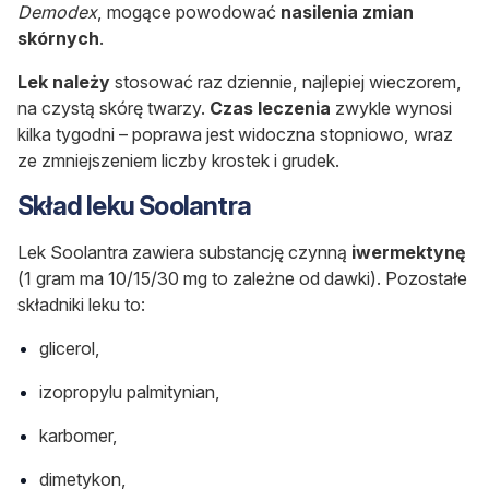
Demodex
, mogące powodować
nasilenia zmian
skórnych
.
Lek należy
stosować raz dziennie, najlepiej wieczorem,
na czystą skórę twarzy.
Czas leczenia
zwykle wynosi
kilka tygodni – poprawa jest widoczna stopniowo, wraz
ze zmniejszeniem liczby krostek i grudek.
Skład leku Soolantra
Lek Soolantra zawiera substancję czynną
iwermektynę
(1 gram ma 10/15/30 mg to zależne od dawki). Pozostałe
składniki leku to:
glicerol,
izopropylu palmitynian,
karbomer,
dimetykon,