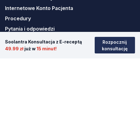
Internetowe Konto Pacjenta
Procedury
Pytania i odpowiedzi
Nawigacja
Soolantra Konsultacja z E-receptą
Rozpocznij
Strona główna
49.99 zł
już w
15 minut!
konsultację
Antykoncepcja awaryjna
Psycholog/Psychoterapia online
Teleporady online
Kalkulator BMI
Kalendarz Miesiączkowy
Kariera
Mapa strony
Pobierz aplikację