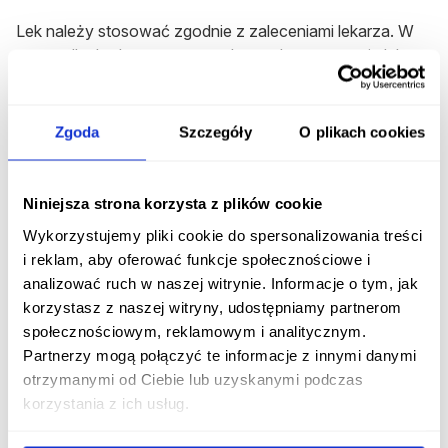
Lek należy stosować zgodnie z zaleceniami lekarza. W
przypadku braku poprawy po kwartale stosowania leku
Soolantra, należy przerwać leczenie i skontaktować się
ze specjalistą.
Zgoda
Szczegóły
O plikach cookies
Soolantra a ciąża i karmienie piersią
Stosowanie leku
Soolantra
w
okresie ciąży
nie jest
Niniejsza strona korzysta z plików cookie
zalecane, ponieważ brak jest wystarczających danych o
jego bezpieczeństwie u kobiet ciężarnych. Choć po
Wykorzystujemy pliki cookie do spersonalizowania treści
zastosowaniu na skórę wchłanianie iwermektyny jest
i reklam, aby oferować funkcje społecznościowe i
niewielkie, nie można całkowicie wykluczyć ryzyka dla
analizować ruch w naszej witrynie. Informacje o tym, jak
płodu.
korzystasz z naszej witryny, udostępniamy partnerom
społecznościowym, reklamowym i analitycznym.
W
okresie karmienia piersią
należy zachować
Partnerzy mogą połączyć te informacje z innymi danymi
ostrożność, ponieważ iwermektyna może przenikać do
otrzymanymi od Ciebie lub uzyskanymi podczas
mleka matki. Jeśli
pacjentka karmi piersią
, powinna
korzystania z ich usług.
omówić z lekarzem, czy bezpieczniejsze będzie
przerwanie karmienia czy wstrzymanie leczenia