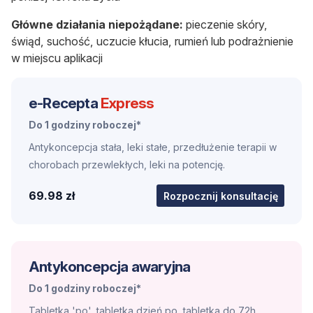
Główne działania niepożądane:
pieczenie skóry,
świąd, suchość, uczucie kłucia, rumień lub podrażnienie
w miejscu aplikacji
e-Recepta
Express
Do 1 godziny roboczej*
Antykoncepcja stała, leki stałe, przedłużenie terapii w
chorobach przewlekłych, leki na potencję.
69.98 zł
Rozpocznij konsultację
Antykoncepcja awaryjna
Do 1 godziny roboczej*
Tabletka 'po', tabletka dzień po, tabletka do 72h,