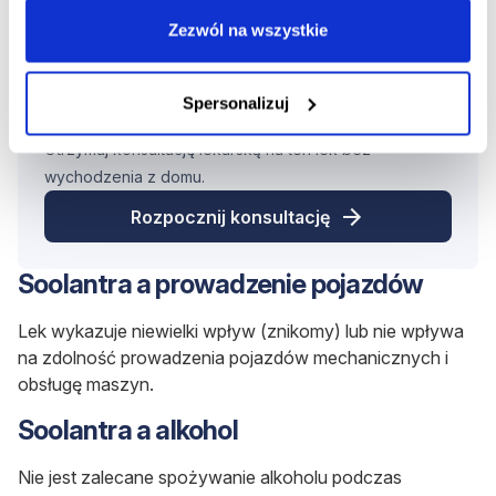
preparatem
Soolantra
. Decyzję podejmuje się, biorąc
Zezwól na wszystkie
pod uwagę korzyści dla matki i dziecka.
Spersonalizuj
Rozpocznij konsultację z Soolantra
Otrzymaj konsultację lekarską na ten lek bez
wychodzenia z domu.
Rozpocznij konsultację
Soolantra a prowadzenie pojazdów
Lek wykazuje niewielki wpływ (znikomy) lub nie wpływa
na zdolność prowadzenia pojazdów mechanicznych i
obsługę maszyn.
Soolantra a alkohol
Nie jest zalecane spożywanie alkoholu podczas