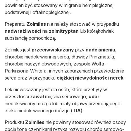
powinien być stosowany w migrenie hemiplegicznej,
podstawnej i oftalmoplegicznej.
Preparatu
Zolmiles
nie należy stosować w przypadku
nadwrażliwości
na
zolmitryptan
lub którąkolwiek
substancję pomocniczą.
Zolmiles jest
przeciwwskazany
przy
nadciśnieniu
,
chorobie niedokrwiennej serca, dławicy Prinzmetala,
chorobie naczyń obwodowych, zespole Wolfa-
Parkinsona-White'a, innych zaburzeniach przewodzenia
serca oraz w przypadku
ciężkiej niewydolności nerek
.
Lek niewskazany jest dla osób, które przebyły w
przeszłości
zawał
mięśnia sercowego,
udar
niedokrwienny mózgu lub miały objawy przemijającego
ataku niedokrwiennego mózgu (
TIA
).
Produktu
Zolmiles
nie p
owinny
stosować również osoby
obciążone czynnikami ryzyka rozwoju chorób sercowo-