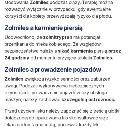
stosowania
Zolmiles
podczas ciąży. Terapię można
rozważyć wyłącznie w przypadku, gdy ewentualne
korzyści dla kobiety przewyższają ryzyko dla płodu.
Zolmiles a karmienie piersią
Udowodniono, że
zolmitryptan
ma potencjał
przenikania
do mleka kobiecego. Ze względów
bezpieczeństwa
należy
unikać k
armienia
piersią
przez
24 godziny
od momentu przyjęcia tabletki
Zolmiles.
Zolmiles a prowadzenie pojazdów
Zolmiles
zwiększa ryzyko senności oraz zaburzeń
uwagi. P
odczas wykonywania niebezpiecznych
czynności tj. prowadzenie pojazdów czy obsługa
maszyn,
należy zachować
szczególną ostrożność.
Przed użyciem leku należy zapoznać się z treścią ulotki
dołączonej do opakowania lub skonsultować się z
lekarzem lub farmaceutą, ponieważ każdy lek