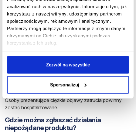
rzadkich przypadkach może doprowadzić to do
analizować ruch w naszej witrynie. Informacje o tym, jak
objawów choroby niedokrwiennej serca
czy
korzystasz z naszej witryny, udostępniamy partnerom
incydentów mózgowo-naczyniowych
. Jeśli pacjent
społecznościowym, reklamowym i analitycznym.
obserwuje objawy tj. m.in.: uczucie ucisku i ból w klatce
Partnerzy mogą połączyć te informacje z innymi danymi
piersiowej czy nagłe zaburzenia stanu świadomości,
otrzymanymi od Ciebie lub uzyskanymi podczas
należy jak najszybciej odstawić lek i skonsultować się z
korzystania z ich usług.
lekarzem.
Przedawkowanie leku
Zezwól na wszystkie
Przedawkowanie
zolmitryptanu
może niekiedy
powodować
uspokojenie polekowe
. Takiego pacjenta
Spersonalizuj
należy obserwować przez co najmniej 1
5 godzin od
zażycia substancji lub do czasu ustąpienia objawów.
Osoby prezentujące ciężkie objawy zatrucia powinny
zostać hospitalizowane.
Gdzie można zgłaszać działania
niepożądane produktu?