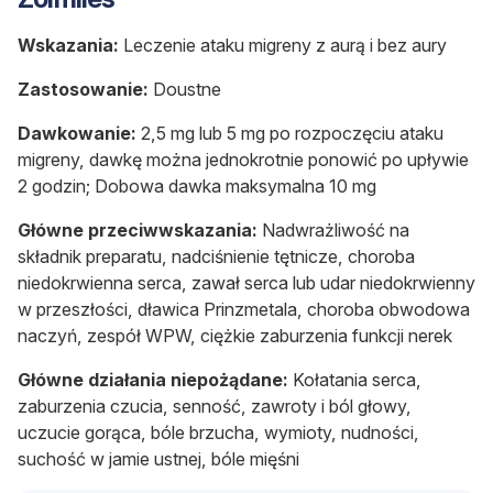
Wskazania:
Leczenie ataku migreny z aurą i bez aury
Zastosowanie:
Doustne
Dawkowanie:
2,5 mg lub 5 mg po rozpoczęciu ataku
migreny, dawkę można jednokrotnie ponowić po upływie
2 godzin; Dobowa dawka maksymalna 10 mg
Główne przeciwwskazania:
Nadwrażliwość na
składnik preparatu,
nadciśnienie tętnicze
,
choroba
niedokrwienna serca
, zawał serca lub udar niedokrwienny
w przeszłości, dławica Prinzmetala, choroba obwodowa
naczyń, zespół WPW, ciężkie zaburzenia funkcji nerek
Główne działania niepożądane:
K
ołatania serca,
zaburzenia czucia,
senność
,
zawroty i ból głowy,
uczucie gorąca, bóle brzucha, wymioty,
nudności
,
suchość w jamie ustnej, bóle mięśni