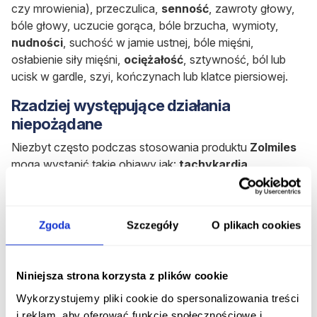
czy mrowienia), przeczulica,
senność
, zawroty głowy,
bóle głowy, uczucie gorąca, bóle brzucha, wymioty,
nudności
, suchość w jamie ustnej, bóle mięśni,
osłabienie siły mięśni,
ociężałość
, sztywność, ból lub
ucisk w gardle, szyi, kończynach lub klatce piersiowej.
Rzadziej występujące działania
niepożądane
Niezbyt często podczas stosowania produktu
Zolmiles
mogą wystąpić takie objawy jak:
tachykardia
(przyspieszenie akcji serca), zwiększenie ciśnienia
tętniczego krwi. Niekiedy obserwuje się także
działania
niepożądane ze strony układu immunologicznego, które
Zgoda
Szczegóły
O plikach cookies
manifestują się poprzez pokrzywkę, obrzęk
naczynioruchowy i reakcje anafilaktyczne.
Niniejsza strona korzysta z plików cookie
Terapia za pomocą
Zolmiles
zwiększa ryzyko
wystąpienia niebezpiecznego skurczu naczyń
Wykorzystujemy pliki cookie do spersonalizowania treści
wieńcowych oraz szyjnych naczyń tętniczych. W
i reklam, aby oferować funkcje społecznościowe i