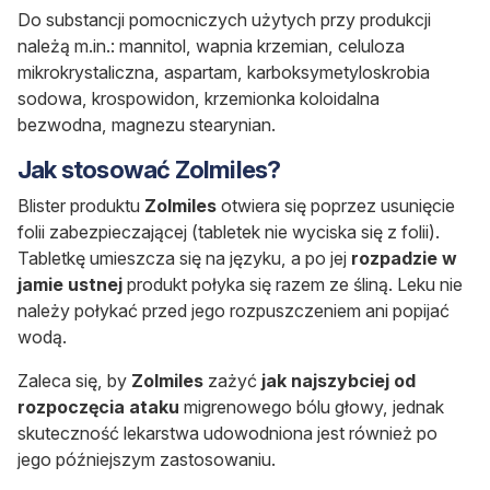
Do substancji pomocniczych użytych przy produkcji
należą m.in.: m
annitol, wapnia krzemian, celuloza
mikrokrystaliczna, aspartam, karboksymetyloskrobia
sodowa, krospowidon, krzemionka koloidalna
bezwodna, magnezu stearynian.
Jak stosować Zolmiles?
Blister produktu
Zolmiles
otwiera się poprzez usunięcie
folii zabezpieczającej (tabletek nie wyciska się z folii).
Tabletkę umieszcza się na języku, a po jej
rozpadzie w
jamie ustnej
produkt połyka się razem ze śliną. Leku nie
należy połykać przed jego rozpuszczeniem ani popijać
wodą.
Zaleca się, by
Zolmiles
zażyć
jak najszybciej od
rozpoczęcia ataku
migrenowego bólu głowy, jednak
skuteczność lekarstwa udowodniona jest również po
jego późniejszym zastosowaniu.