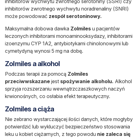
inhibitorów wychwytu zwrotnego serotoniny (SSRI) czy
inhibitorów zwrotnego wychwytu noradrenaliny (SNRI)
może powodować
zespół serotoninowy.
Maksymalna dobowa dawka
Zolmiles
u pacjentów
leczonych inhibitorami monoaminooksydazy, inhibitorami
izoenzymu CYP 1A2, antybiotykami chinolonowymi lub
cymetydyną wynosi 5 mg na dobę.
Zolmiles a alkohol
Podczas terapii za pomocą
Zolmiles
przeciwwskazane
jest
spożywanie alkoholu.
Alkohol
sprzyja rozszerzaniu wewnątrzczaszkowych naczyń
krwionośnych, co osłabia efekt terapeutyczny.
Zolmiles a ciąża
Nie zebrano wystarczającej ilości danych, które mogłyby
potwierdzić lub wykluczyć bezpieczeństwo stosowania
leku u kobiet ciężarnych, z tego powodu
nie zaleca się