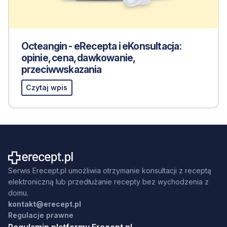
Octeangin - eRecepta i eKonsultacja:
opinie, cena, dawkowanie,
przeciwwskazania
Czytaj wpis
Serwis Erecept.pl umożliwia otrzymanie konsultacji z receptą
elektroniczną lub przedłużanie recepty bez wychodzenia z
domu.
kontakt@erecept.pl
Regulacje prawne