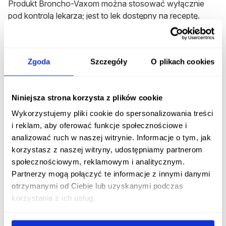
Produkt Broncho-Vaxom można stosować wyłącznie
pod kontrolą lekarza; jest to lek dostępny na receptę.
Wyrób medyczny stosuje się
doustnie, na czczo
.
Kapsułkę należy połknąć
w całości
. Jeśli pacjent ma
trudności z połykaniem, można zastosować lek w
Zgoda
Szczegóły
O plikach cookies
postaci
saszetek
lub
otworzyć wieczko kapsułki i
wysypać jej zawartość
do wody, mleka lub soku, po
czym zamieszać i wypić. Roztwór należy wypić w
Niniejsza strona korzysta z plików cookie
całości w ciągu kilku minut.
Wykorzystujemy pliki cookie do spersonalizowania treści
i reklam, aby oferować funkcje społecznościowe i
Jeśli podczas terapii pacjent zachoruje na ostre
analizować ruch w naszej witrynie. Informacje o tym, jak
zakażenie dróg oddechowych, nie ma potrzeby
korzystasz z naszej witryny, udostępniamy partnerom
przerywania leczenia.
społecznościowym, reklamowym i analitycznym.
Partnerzy mogą połączyć te informacje z innymi danymi
Rozpocznij konsultację z Broncho-Vaxom
otrzymanymi od Ciebie lub uzyskanymi podczas
korzystania z ich usług.
Otrzymaj konsultację lekarską na ten lek bez
wychodzenia z domu.