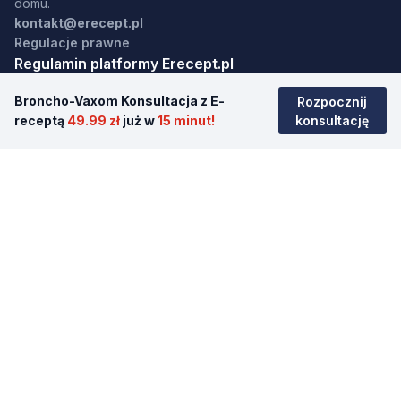
domu.
kontakt@erecept.pl
Regulacje prawne
Regulamin platformy Erecept.pl
Polityka Prywatności
Broncho-Vaxom Konsultacja z E-
Rozpocznij
receptą
49.99 zł
już w
15 minut!
konsultację
Regulamin nagrywania rozmów telefonicznych
Ceny usług
Rzecznik Praw Pacjenta
Internetowe Konto Pacjenta
Procedury
Pytania i odpowiedzi
Nawigacja
Strona główna
Antykoncepcja awaryjna
Psycholog/Psychoterapia online