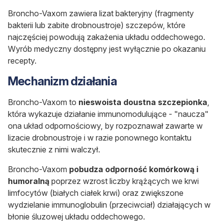
Broncho-Vaxom zawiera
lizat bakteryjny
(fragmenty
bakterii lub zabite drobnoustroje) szczepów, które
najczęściej powodują zakażenia układu oddechowego.
Wyrób medyczny dostępny jest wyłącznie po okazaniu
recepty.
Mechanizm działania
Broncho-Vaxom to
nieswoista doustna szczepionka
,
która wykazuje działanie
immunomodulujące
- "naucza"
ona układ odpornościowy, by rozpoznawał zawarte w
lizacie drobnoustroje i w razie ponownego kontaktu
skutecznie z nimi walczył.
Broncho-Vaxom
pobudza odporność komórkową i
humoralną
poprzez wzrost liczby krążących we krwi
limfocytów (białych ciałek krwi) oraz zwiększone
wydzielanie immunoglobulin (przeciwciał) działających w
błonie śluzowej układu oddechowego.