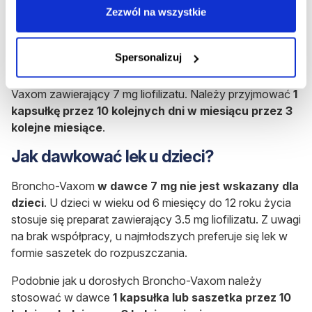
Rozpocznij konsultację
Zezwól na wszystkie
Jak dawkować lek u dorosłych?
Spersonalizuj
Dla dorosłych przeznaczony jest preparat Broncho-
Vaxom zawierający 7 mg liofilizatu. Należy przyjmować
1
kapsułkę
przez 10 kolejnych dni w miesiącu przez 3
kolejne miesiące
.
Jak dawkować lek u dzieci?
Broncho-Vaxom
w dawce 7 mg nie jest wskazany dla
dzieci
. U dzieci w wieku od 6 miesięcy do 12 roku życia
stosuje się preparat zawierający 3.5 mg liofilizatu. Z uwagi
na brak współpracy, u najmłodszych preferuje się lek w
formie saszetek do rozpuszczania.
Podobnie jak u dorosłych Broncho-Vaxom należy
stosować w dawce
1 kapsułka lub saszetka przez 10