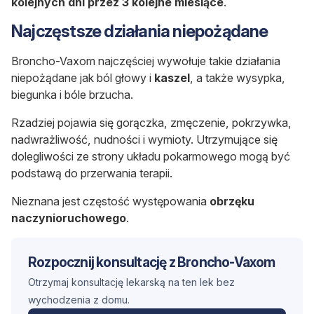
kolejnych dni przez 3 kolejne miesiące
.
Najczęstsze działania niepożądane
Broncho-Vaxom najczęściej wywołuje takie działania
niepożądane jak
ból głowy
i
kaszel
, a także
wysypka
,
biegunka
i
bóle brzucha
.
Rzadziej pojawia się gorączka, zmęczenie, pokrzywka,
nadwrażliwość, nudności i wymioty. Utrzymujące się
dolegliwości ze strony układu pokarmowego mogą być
podstawą do przerwania terapii.
Nieznana jest częstość występowania
obrzęku
naczynioruchowego
.
Rozpocznij konsultację z Broncho-Vaxom
Otrzymaj konsultację lekarską na ten lek bez
wychodzenia z domu.