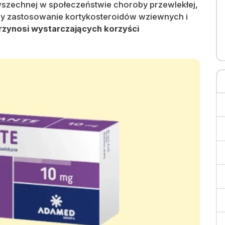
szechnej w społeczeństwie choroby przewlekłej,
gdy zastosowanie kortykosteroidów wziewnych i
przynosi wystarczających korzyści