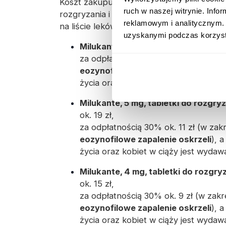
Koszt zakupu preparatu Milukante różni s
ruch w naszej witrynie. Inf
rozgryzania i żucia, tabletki powlekane) 
reklamowym i analitycznym. 
na liście leków refundowanych):
uzyskanymi podczas korzysta
Milukante, 10 mg, tabletki powleka
za odpłatnością 30% ok. 13 zł (w zak
eozynofilowe zapalenie oskrzeli
), 
życia oraz kobiet w ciąży jest wyda
Milukante, 5 mg, tabletki do rozgryz
ok. 19 zł,
za odpłatnością 30% ok. 11 zł (w zak
eozynofilowe zapalenie oskrzeli
), 
życia oraz kobiet w ciąży jest wyda
Milukante, 4 mg, tabletki do rozgryz
ok. 15 zł,
za odpłatnością 30% ok. 9 zł (w zakr
eozynofilowe zapalenie oskrzeli
), 
życia oraz kobiet w ciąży jest wyda