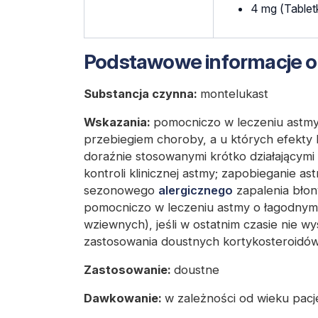
4 mg (Tabletk
Podstawowe informacje o
Substancja czynna:
montelukast
Wskazania:
pomocniczo w leczeniu astm
przebiegiem choroby, a u których efekty 
doraźnie stosowanymi krótko działającymi
kontroli klinicznej astmy; zapobieganie a
sezonowego
alergicznego
zapalenia błon
pomocniczo w leczeniu astmy o łagodnym 
wziewnych), jeśli w ostatnim czasie nie w
zastosowania doustnych kortykosteroidó
Zastosowanie:
doustne
Dawkowanie:
w zależności od wieku pac