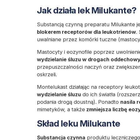
Jak działa lek Milukante?
Substancją czynną preparatu Milukante j
blokerem receptorów dla leukotrienów
.
uwalniane przez komórki tuczne (mastocyt
Mastocyty i eozynofile poprzez uwolnieni
wydzielanie śluzu w drogach oddechow
przepuszczalności naczyń oraz zwiększe
oskrzeli.
Montelukast działając na receptory leuk
wydzielanie śluzu
do ich światła (rozszerz
podania drogą doustną). Ponadto
nasila 
mimetyków, a także
zmniejsza liczbę eozy
Skład leku Milukante
Substancja czynna
produktu leczniczego