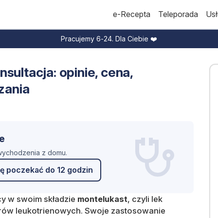
e-Recepta
Teleporada
Usł
Pracujemy 6-24. Dla Ciebie ❤️
sultacja: opinie, cena,
zania
e
 wychodzenia z domu.
ę poczekać do 12 godzin
ący w swoim składzie
montelukast
, czyli lek
orów leukotrienowych. Swoje zastosowanie