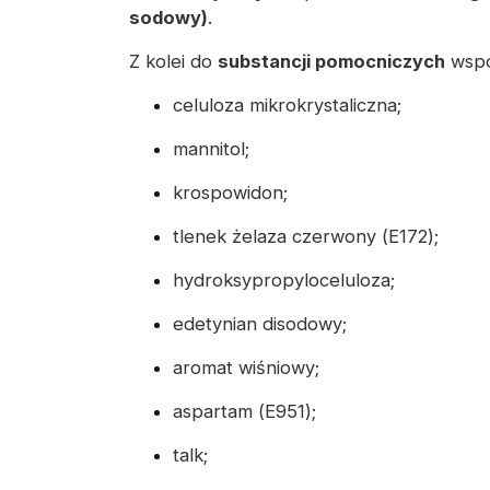
sodowy)
.
Z kolei do
substancji pomocniczych
wspo
celuloza mikrokrystaliczna;
mannitol;
krospowidon;
tlenek żelaza czerwony (E172);
hydroksypropyloceluloza;
edetynian disodowy;
aromat wiśniowy;
aspartam (E951);
talk;