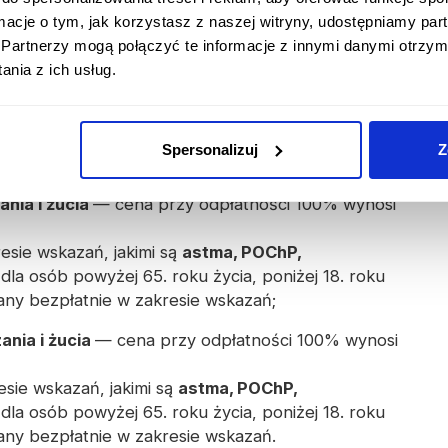
ię w zależności od
postaci leku
(tabletki do
ormacje o tym, jak korzystasz z naszej witryny, udostępniamy p
oraz
poziomu refundacji
(preparat znajduje się
Partnerzy mogą połączyć te informacje z innymi danymi otrzym
nia z ich usług.
ne
— cena przy odpłatności 100% wynosi ok. 30 zł,
resie wskazań, jakimi są
astma, POChP,
a dla osób powyżej 65. roku życia, poniżej 18. roku
Spersonalizuj
Z
wany bezpłatnie w zakresie wskazań;
ania i żucia
— cena przy odpłatności 100% wynosi
resie wskazań, jakimi są
astma, POChP,
a dla osób powyżej 65. roku życia, poniżej 18. roku
wany bezpłatnie w zakresie wskazań;
ania i żucia
— cena przy odpłatności 100% wynosi
esie wskazań, jakimi są
astma, POChP,
a dla osób powyżej 65. roku życia, poniżej 18. roku
wany bezpłatnie w zakresie wskazań.