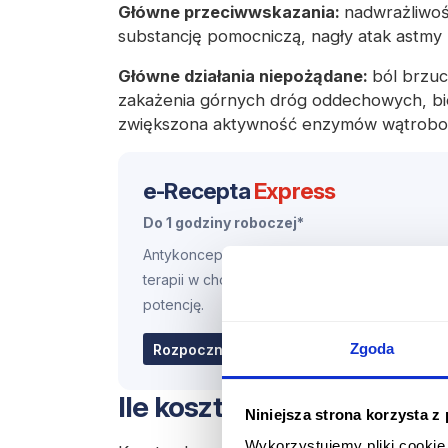
Główne przeciwwskazania:
nadwrażliwoś
substancję pomocniczą, nagły atak astmy
Główne działania niepożądane:
ból brzuc
zakażenia górnych dróg oddechowych, bi
zwiększona aktywność enzymów wątrobo
e-Recepta
Express
Do 1 godziny roboczej*
Antykoncepcja stała, leki stałe, przedłużenie
terapii w chorobach przewlekłych, leki na
potencję.
69.98 zł
Zgoda
Rozpocznij konsultację
Ile kosztuje lek Milukante
Niniejsza strona korzysta z
Wykorzystujemy pliki cookie 