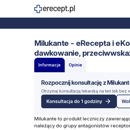
Milukante - eRecepta i eKon
dawkowanie, przeciwwska
Informacje
Opinie
Rozpocznij konsultację z Milukant
Otrzymaj konsultację lekarską na ten lek bez
Konsultacja do 1 godziny
Wol
Milukante to produkt leczniczy zawieraj
należący do grupy antagonistów recept