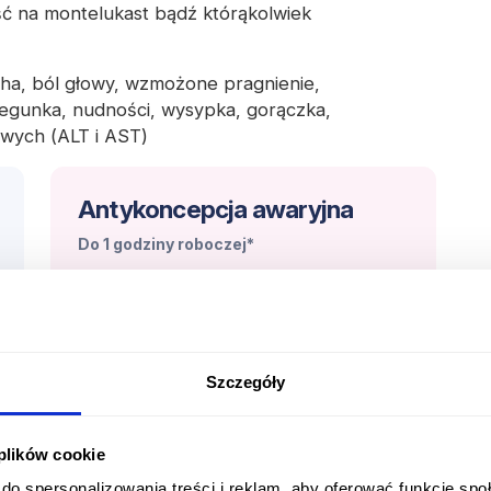
ć na montelukast bądź którąkolwiek
ha, ból głowy, wzmożone pragnienie,
egunka, nudności, wysypka, gorączka,
wych (ALT i AST)
Antykoncepcja awaryjna
Do 1 godziny roboczej*
Tabletka 'po', tabletka dzień po, tabletka do
72h, pigułka po.
49.99 zł
Szczegóły
Rozpocznij konsultację
?
 plików cookie
do spersonalizowania treści i reklam, aby oferować funkcje sp