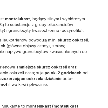
est
montelukast
, będący silnym i wybiórczym
 Są to substancje z grupy eikozanoidów
y) i granulocyty kwasochłonne (eozynofile).
e leukotrienów powodują m.in.
skurcz oskrzeli
,
ych
(główne objawy astmy), zmianę
nie napływu granulocytów kwasochłonnych do
otrienowe
zmniejsza skurcz oskrzeli oraz
enie oskrzeli następuje
po ok. 2 godzinach
od
rozszerzające oskrzela działanie
beta-
nofili
we krwi i plwocinie.
 Milukante to
montelukast (montelukast