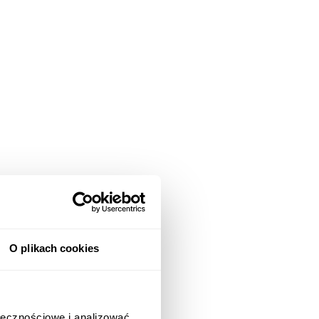
O plikach cookies
ołecznościowe i analizować