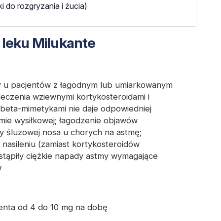
i do rozgryzania i żucia)
 leku Milukante
y u pacjentów z łagodnym lub umiarkowanym
leczenia wziewnymi kortykosteroidami i
 beta-mimetykami nie daje odpowiedniej
stmie wysiłkowej; łagodzenie objawów
y śluzowej nosa u chorych na astmę;
nasileniu (zamiast kortykosteroidów
ystąpiły ciężkie napady astmy wymagające
w
jenta od 4 do 10 mg na dobę