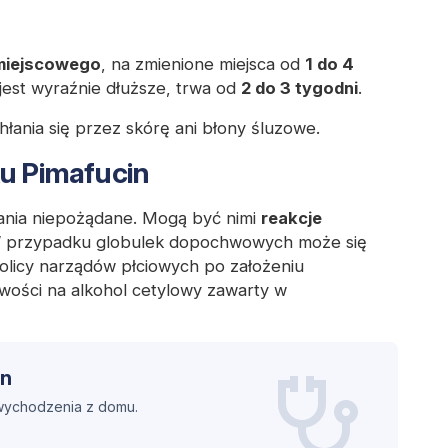
miejscowego
, na zmienione miejsca od
1 do 4
jest wyraźnie dłuższe, trwa od
2 do 3 tygodni
.
chłania się przez skórę ani błony śluzowe.
ku Pimafucin
łania niepożądane. Mogą być nimi
reakcje
W przypadku globulek dopochwowych może się
licy narządów płciowych po założeniu
iwości na alkohol cetylowy zawarty w
in
 wychodzenia z domu.