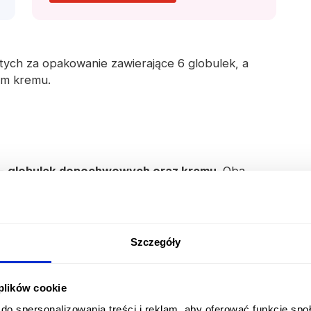
otych za opakowanie zawierające 6 globulek, a
am kremu.
 -
globulek dopochwowych oraz kremu
. Oba
czynną -
natamycynę
.
e są dostępne
na receptę
i powinny być
 Globulki zwykle są przepisywane po
Szczegóły
 plików cookie
do spersonalizowania treści i reklam, aby oferować funkcje sp