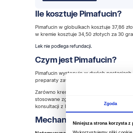
Ile kosztuje Pimafucin?
Pimafucin w globulkach kosztuje 37,86 zł
w kremie kosztuje 34,50 złotych za 30 gr
Lek nie podlega refundacji.
Czym jest Pimafucin?
Pimafucin występuje w dwóch postaciach
preparaty zawierają tę samą substancję 
Zarówno krem, jak i globulki dopochwow
stosowane zgodnie z zaleceniami lekarza.
Zgoda
konsultacji z lekarzem ginekologiem.
Mechanizm działania
Niniejsza strona korzysta z
Wykorzystujemy pliki cookie 