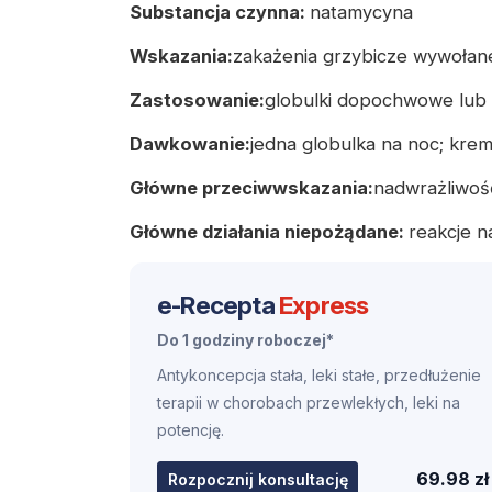
Substancja czynna:
natamycyna
Wskazania:
zakażenia grzybicze wywołane
Zastosowanie:
globulki dopochwowe lub
Dawkowanie:
jedna globulka na noc; krem
Główne przeciwwskazania:
nadwrażliwość
Główne działania niepożądane:
reakcje n
e-Recepta
Express
Do 1 godziny roboczej*
Antykoncepcja stała, leki stałe, przedłużenie
terapii w chorobach przewlekłych, leki na
potencję.
69.98 zł
Rozpocznij konsultację