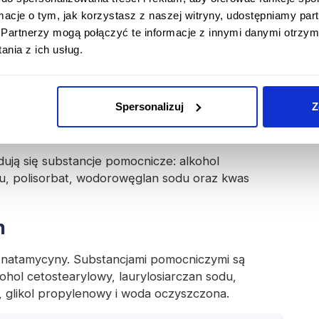
 do grupy antybiotyków polienowych
. Jej
ormacje o tym, jak korzystasz z naszej witryny, udostępniamy p
eniu się z błoną komórkową i blokowaniu jej
Partnerzy mogą połączyć te informacje z innymi danymi otrzym
 drożdżaki
Candida albicans
, ale i inne grzyby.
nia z ich usług.
ać o jego
odpowiednią utylizację
w przypadku
zone opakowanie można oddać w wybranej
Spersonalizuj
Z
postać globulek dopochwowych
ują się substancje pomocnicze: alkohol
tanu, polisorbat, wodorowęglan sodu oraz kwas
m
g natamycyny. Substancjami pomocniczymi są
kohol cetostearylowy, laurylosiarczan sodu,
 glikol propylenowy i woda oczyszczona.