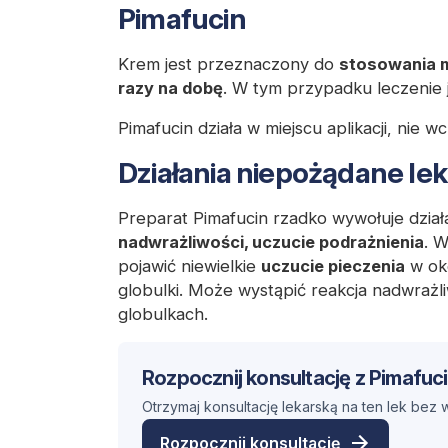
Pimafucin
Krem jest przeznaczony do
stosowania 
razy na dobę
. W tym przypadku leczenie 
Pimafucin działa w miejscu aplikacji, nie w
Działania niepożądane le
Preparat Pimafucin rzadko wywołuje dzia
nadwrażliwości, uczucie podrażnienia
. 
pojawić niewielkie
uczucie pieczenia
w oko
globulki. Może wystąpić reakcja nadwrażl
globulkach.
Rozpocznij konsultację z Pimafuc
Otrzymaj konsultację lekarską na ten lek bez
Rozpocznij konsultację