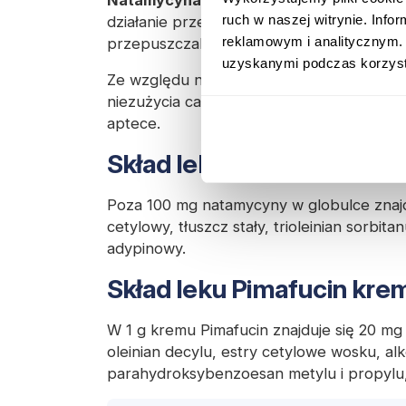
Natamycyna
(substancja czynna)
należy
ruch w naszej witrynie. Inf
działanie przeciwgrzybicze polega na łącz
reklamowym i analitycznym. 
przepuszczalności. Natamycyna działa na
uzyskanymi podczas korzysta
Ze względu na charakter leku warto zadb
niezużycia całego preparatu - nieukońc
aptece.
Skład leku Pimafucin - 
Poza 100 mg natamycyny w globulce znajd
cetylowy, tłuszcz stały, trioleinian sorbi
adypinowy.
Skład leku Pimafucin kre
W 1 g kremu Pimafucin znajduje się 20 m
oleinian decylu, estry cetylowe wosku, al
parahydroksybenzoesan metylu i propylu,