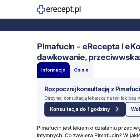
Pimafucin - eRecepta i eKon
dawkowanie, przeciwwska
Informacje
Opinie
Rozpocznij konsultację z Pimafuc
Otrzymaj konsultację lekarską na ten lek bez
Konsultacja do 1 godziny
Wol
Pimafucin jest lekiem o działaniu przeci
intymnych. Co zawiera Pimafucin? W jakie