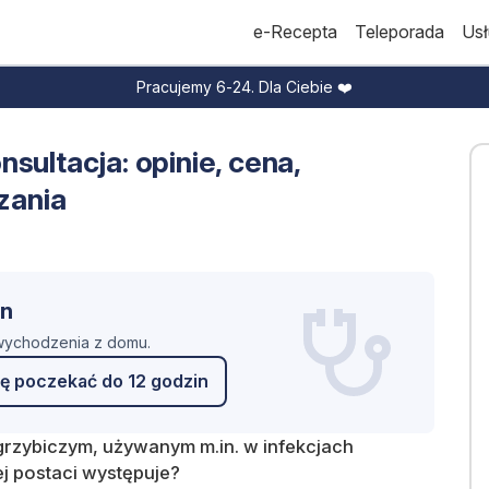
e-Recepta
Teleporada
Usł
Pracujemy 6-24. Dla Ciebie ❤️
sultacja: opinie, cena,
zania
in
 wychodzenia z domu.
ę poczekać do 12 godzin
wgrzybiczym, używanym m.in. w infekcjach
j postaci występuje?