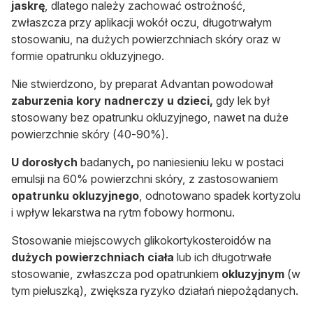
jaskrę
, dlatego należy zachować ostrożność,
zwłaszcza przy aplikacji wokół oczu, długotrwałym
stosowaniu, na dużych powierzchniach skóry oraz w
formie opatrunku okluzyjnego.
Nie stwierdzono, by preparat Advantan powodował
zaburzenia kory nadnerczy u dzieci,
gdy lek był
stosowany bez opatrunku okluzyjnego, nawet na duże
powierzchnie skóry (40-90%).
U dorosłych
badanych
,
po naniesieniu leku w postaci
emulsji na 60% powierzchni skóry, z zastosowaniem
opatrunku okluzyjnego
, odnotowano spadek kortyzolu
i wpływ lekarstwa na rytm fobowy hormonu.
Stosowanie miejscowych glikokortykosteroidów na
dużych powierzchniach ciała
lub ich długotrwałe
stosowanie, zwłaszcza pod opatrunkiem
okluzyjnym
(w
tym pieluszką), zwiększa ryzyko działań niepożądanych.