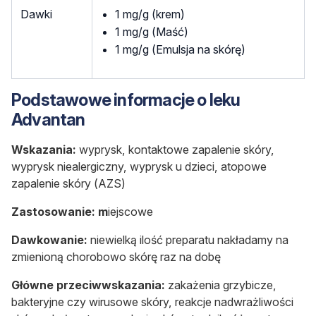
Dawki
1 mg/g (krem)
1 mg/g (Maść)
1 mg/g (Emulsja na skórę)
Podstawowe informacje o leku
Advantan
Wskazania:
wyprysk, kontaktowe
zapalenie skóry,
wyprysk niealergiczny, wyprysk u dzieci, atopowe
zapalenie skóry (AZS)
Zastosowanie: m
iejscowe
Dawkowanie:
niewielką ilość preparatu nakładamy na
zmienioną chorobowo skórę raz na dobę
Główne przeciwwskazania:
zakażenia grzybicze,
bakteryjne czy wirusowe skóry, reakcje nadwrażliwości