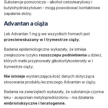
Substancje pomocnicze - alkohol cetostearylowy i
butylohydroksytoluen - mogą powodować kontaktowe
zapalenie skóry.
Advantan a ciąża
Lek Advantan 1 mg g we wszystkich formach jest
przeciwwskazany w I trymestrze ciąży.
Badania epidemiologiczne wykazały, że istnieje
zwiększone ryzyko
rozszczepu podniebienia
u dzieci,
których matki przyjmowały glikokortykosteroidy w I
trymestrze ciąży.
Nie istnieje
wystarczająca ilość danych dotycząca
stosowania produktu leczniczego Advantan w ciąży.
Badania na zwierzętach wykazały, że substancja czynna
leku - aceponian metyloprednizolonu - ma działania
embriotoksyczne i teratogenne.