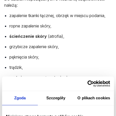
należą:
zapalenie tkanki łącznej, obrzęk w miejscu podania,
ropne zapalenie skóry,
ścieńczenie skóry
(atrofia),
grzybicze zapalenie skóry,
pęknięcia skóry,
trądzik,
nadmierny wzrost owłosienia
.
Rozpocznij konsultację z Advantan
Zgoda
Szczegóły
O plikach cookies
Otrzymaj konsultację lekarską na ten lek bez
wychodzenia z domu.