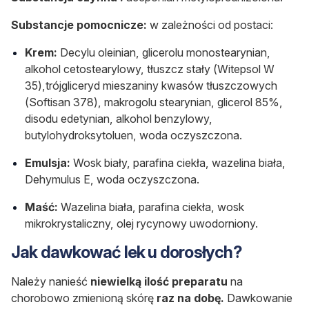
Substancje pomocnicze:
w zależności od postaci:
Krem:
Decylu oleinian, glicerolu monostearynian,
alkohol cetostearylowy, tłuszcz stały (Witepsol W
35),trójgliceryd mieszaniny kwasów tłuszczowych
(Softisan 378), makrogolu stearynian, glicerol 85%,
disodu edetynian, alkohol benzylowy,
butylohydroksytoluen, woda oczyszczona.
Emulsja:
Wosk biały, parafina ciekła, wazelina biała,
Dehymulus E, woda oczyszczona.
Maść:
Wazelina biała, parafina ciekła, wosk
mikrokrystaliczny, olej rycynowy uwodorniony.
Jak dawkować lek u dorosłych?
Należy nanieść
niewielką ilość preparatu
na
chorobowo zmienioną skórę
raz na dobę.
Dawkowanie