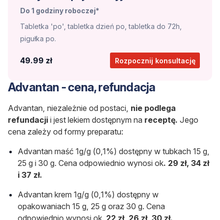
Do 1 godziny roboczej*
Tabletka 'po', tabletka dzień po, tabletka do 72h,
pigułka po.
49.99 zł
Rozpocznij konsultację
Advantan - cena, refundacja
Advantan, niezależnie od postaci,
nie podlega
refundacji
i jest lekiem dostępnym na
receptę.
Jego
cena zależy od formy preparatu:
Advantan maść 1g/g (0,1%) dostępny w tubkach 15 g,
25 g i 30 g. Cena odpowiednio wynosi ok
. 29 zł, 34 zł
i 37 zł.
Advantan krem 1g/g (0,1%) dostępny w
opakowaniach 15 g, 25 g oraz 30 g. Cena
odpowiednio wynosi ok.
22 zł, 26 zł, 30 zł.