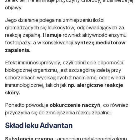
że lek ten nie eliminuje przyczyny choroby, a uśmierza jej
objawy.
Jego działanie polega na zmniejszeniu ilości
gromadzących się leukocytów, odpowiadających za
reakcję zapalną.
Hamuje
również aktywność enzymu
fosfolipazy, a w konsekwencji
syntezę mediatorów
zapalenia.
Efekt immunosupresyjny, czyli obniżenie odporności
biologicznej organizmu, jest szczególną zaletą przy
schorzeniach wynikających z nadmiernej odpowiedzi
immunologicznej, takich jak
np. alergiczne reakcje
skóry.
Ponadto powoduje
obkurczenie naczyń
, co również
przyczynia się do zmniejszenia reakcji zapalnej.
Skład leku Advantan
Substancja czynna :
aceponian metyloprednizolonu.