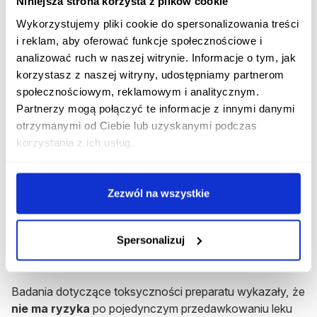
Niniejsza strona korzysta z plików cookie
Rozpocznij konsultację
Wykorzystujemy pliki cookie do spersonalizowania treści
i reklam, aby oferować funkcje społecznościowe i
Gdzie można zgłaszać działania
analizować ruch w naszej witrynie. Informacje o tym, jak
niepożądane leku?
korzystasz z naszej witryny, udostępniamy partnerom
społecznościowym, reklamowym i analitycznym.
Jeśli pacjent podejrzewa u siebie występowanie
Partnerzy mogą połączyć te informacje z innymi danymi
objawów niepożądanych preparatu, powinien
otrzymanymi od Ciebie lub uzyskanymi podczas
powiadomić o tym jak najszybciej wyspecjalizowany
korzystania z ich usług.
personel medyczn
y
. Informacje o ewentualnych
działaniach ubocznych są przekazywane do
Departamentu Monitorowania Niepożądanych Działań
Zezwól na wszystkie
Produktów Leczniczych Urzędu Rejestracji Produktów
Leczniczych, Wyrobów Medycznych i Produktów
Biobójczych
.
Spersonalizuj
Objawy przedawkowania
Badania dotyczące toksyczności preparatu wykazały, że
nie ma ryzyka
po pojedynczym przedawkowaniu leku