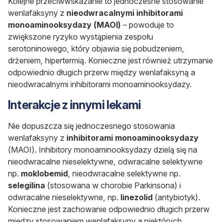
Kolejne przeciwwskazanie to jednoczesne stosowanie
wenlafaksyny z
nieodwracalnymi inhibitorami
monoaminooksydazy (MAOI)
–
powoduje to
zwiększone ryzyko wystąpienia zespołu
serotoninowego, który objawia się pobudzeniem,
drżeniem, hipertermią. Konieczne jest również utrzymanie
odpowiednio długich przerw między wenlafaksyną a
nieodwracalnymi inhibitorami monoaminooksydazy.
Interakcje z innymi lekami
Nie dopuszcza się jednoczesnego stosowania
wenlafaksyny z
inhibitorami monoaminooksydazy
(MAOI). Inhibitory monoaminooksydazy dzielą się na
nieodwracalne nieselektywne, odwracalne selektywne
np.
moklobemid
, nieodwracalne selektywne np.
selegilina
(stosowana w chorobie Parkinsona) i
odwracalne nieselektywne, np.
linezolid
(antybiotyk).
Konieczne jest zachowanie odpowiednio długich przerw
między stosowaniem wenlafaksyny a niektórych