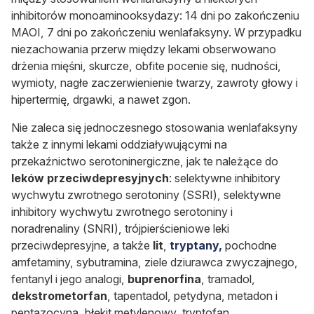
inhibitorów monoaminooksydazy: 14 dni po zakończeniu
MAOI, 7 dni po zakończeniu wenlafaksyny. W przypadku
niezachowania przerw między lekami obserwowano
drżenia mięśni, skurcze, obfite pocenie się, nudności,
wymioty, nagłe zaczerwienienie twarzy, zawroty głowy i
hipertermię, drgawki, a nawet zgon.
Nie zaleca się jednoczesnego stosowania wenlafaksyny
także z innymi lekami oddziaływującymi na
przekaźnictwo serotoninergiczne, jak te należące do
leków przeciwdepresyjnych
: selektywne inhibitory
wychwytu zwrotnego serotoniny (SSRI), selektywne
inhibitory wychwytu zwrotnego serotoniny i
noradrenaliny (SNRI), trójpierścieniowe leki
przeciwdepresyjne, a także
lit
,
tryptany,
pochodne
amfetaminy, sybutramina, ziele dziurawca zwyczajnego,
fentanyl i jego analogi,
buprenorfina
, tramadol,
dekstrometorfan
, tapentadol, petydyna, metadon i
pentazocyna, błękit metylenowy, tryptofan.