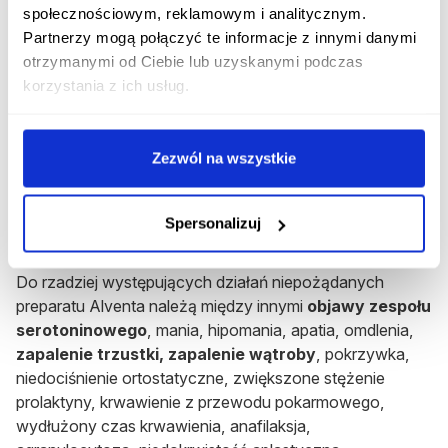
częste oddawanie moczu), zaburzenia krwawienia
społecznościowym, reklamowym i analitycznym.
miesiączkowego,
zaburzenia wzwodu
, zaburzenia
Partnerzy mogą połączyć te informacje z innymi danymi
ejakulacji, zmęczenie, zmniejszenie masy ciała,
otrzymanymi od Ciebie lub uzyskanymi podczas
zwiększenie masy ciała,
zwiększone stężenie
korzystania z ich usług.
cholesterolu
. W okresie przyjmowania wenlafaksyny
wskazane są regularne pomiary ciśnienia tętniczego oraz
pomiary stężenia cholesterolu, zwłaszcza podczas
Zezwól na wszystkie
stosowania dużych dawek leku.
Rzadziej występujące działania
Spersonalizuj
niepożądane
Do rzadziej występujących działań niepożądanych
preparatu Alventa należą między innymi
objawy zespołu
serotoninowego
, mania, hipomania, apatia, omdlenia,
zapalenie trzustki, zapalenie wątroby
, pokrzywka,
niedociśnienie ortostatyczne, zwiększone stężenie
prolaktyny, krwawienie z przewodu pokarmowego,
wydłużony czas krwawienia, anafilaksja,