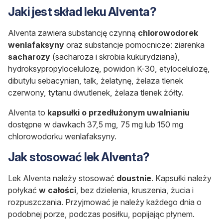
Jaki jest skład leku Alventa?
Alventa zawiera substancję czynną
chlorowodorek
wenlafaksyny
oraz substancje pomocnicze: ziarenka
sacharozy
(sacharoza i skrobia kukurydziana),
hydroksypropylocelulozę, powidon K-30, etylocelulozę,
dibutylu sebacynian, talk, żelatynę, żelaza tlenek
czerwony, tytanu dwutlenek, żelaza tlenek żółty.
Alventa to
kapsułki o przedłużonym uwalnianiu
dostępne w dawkach 37,5 mg, 75 mg lub 150 mg
chlorowodorku wenlafaksyny.
Jak stosować lek Alventa?
Lek Alventa należy stosować
doustnie
. Kapsułki należy
połykać
w całości
, bez dzielenia, kruszenia, żucia i
rozpuszczania. Przyjmować je należy każdego dnia o
podobnej porze, podczas posiłku, popijając płynem.