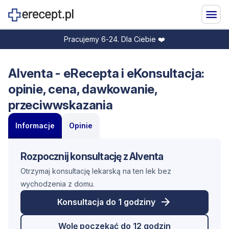
Pracujemy 6-24. Dla Ciebie ❤️
Alventa - eRecepta i eKonsultacja:
opinie, cena, dawkowanie,
przeciwwskazania
Informacje
Opinie
Rozpocznij konsultację z Alventa
Otrzymaj konsultację lekarską na ten lek bez
wychodzenia z domu.
Konsultacja do 1 godziny
Wolę poczekać do 12 godzin