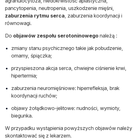
agranulocytoza, niedokrwistość aplastyczna,
pancytopenia, neutropenia, uszkodzenie mięśni,
zaburzenia rytmu serca
, zaburzenia koordynacji i
równowagi.
Do
objawów zespołu serotoninowego
należą :
zmiany stanu psychicznego takie jak pobudzenie,
omamy, śpiączka;
przyspieszona akcja serca, chwiejne ciśnienie krwi,
hipertermia;
zaburzenia neuromięśniowe: hiperrefleksja, brak
koordynacji ruchów;
objawy żołądkowo-jelitowe: nudności, wymioty,
biegunka.
W przypadku wystąpienia powyższych objawów należy
skontaktować się z lekarzem.