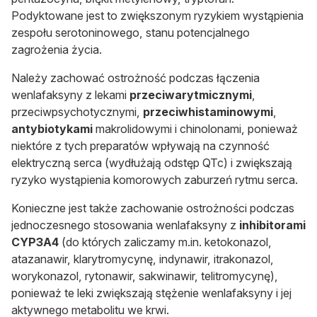
Podyktowane jest to zwiększonym ryzykiem wystąpienia
zespołu serotoninowego, stanu potencjalnego
zagrożenia życia.
Należy zachować ostrożność podczas łączenia
wenlafaksyny z lekami
przeciwarytmicznymi
,
przeciwpsychotycznymi,
przeciwhistaminowymi
,
antybiotykami
makrolidowymi i chinolonami, ponieważ
niektóre z tych preparatów wpływają na czynność
elektryczną serca (wydłużają odstęp QTc) i zwiększają
ryzyko wystąpienia komorowych zaburzeń rytmu serca.
Konieczne jest także zachowanie ostrożności podczas
jednoczesnego stosowania wenlafaksyny z
inhibitorami
CYP3A4
(do których zaliczamy m.in. ketokonazol,
atazanawir, klarytromycynę, indynawir, itrakonazol,
worykonazol, rytonawir, sakwinawir, telitromycynę),
ponieważ te leki zwiększają stężenie wenlafaksyny i jej
aktywnego metabolitu we krwi.