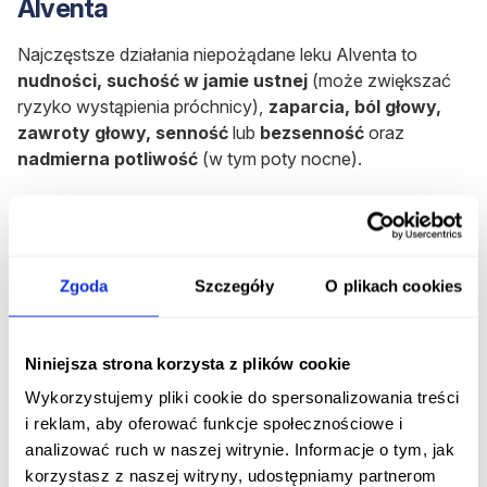
Alventa
Najczęstsze działania niepożądane leku Alventa to
nudności, suchość w jamie ustnej
(może zwiększać
ryzyko wystąpienia próchnicy),
zaparcia, ból głowy,
zawroty głowy, senność
lub
bezsenność
oraz
nadmierna potliwość
(w tym poty nocne).
Kolejne częste działania niepożądane zmniejszenie
apetytu, splątanie, depersonalizacja, nietypowe sny,
nerwowość,
zmniejszenie libido
i zaburzenia orgazmu,
pobudzenie, drżenie, zaburzenia czucia,
nieprawidłowe
Zgoda
Szczegóły
O plikach cookies
widzenie
, zaburzenia akomodacji oka, rozszerzenie
źrenic, szumy uszne, kołatanie serca i przyspieszona
akcja serca,
nadciśnienie tętnicze
, uderzenia gorąca,
Niniejsza strona korzysta z plików cookie
duszność, ziewanie, biegunka, wymioty, wysypka,
Wykorzystujemy pliki cookie do spersonalizowania treści
świąd, zwiększone napięcie mięśni, zaburzenia smaku,
i reklam, aby oferować funkcje społecznościowe i
zaburzenia oddawania moczu
(najczęściej
analizować ruch w naszej witrynie. Informacje o tym, jak
przerywane oddawanie moczu, zatrzymanie moczu lub
korzystasz z naszej witryny, udostępniamy partnerom