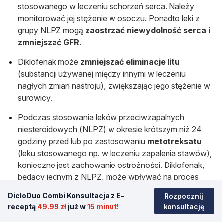
stosowanego w leczeniu schorzeń serca. Należy
monitorować jej stężenie w osoczu. Ponadto leki z
grupy NLPZ mogą
zaostrzać niewydolność serca i
zmniejszać GFR
.
Diklofenak może
zmniejszać eliminacje litu
(substancji używanej między innymi w leczeniu
nagłych zmian nastroju), zwiększając jego stężenie w
surowicy.
Podczas stosowania leków przeciwzapalnych
niesteroidowych (NLPZ) w okresie krótszym niż 24
godziny przed lub po zastosowaniu
metotreksatu
(leku stosowanego np. w leczeniu zapalenia stawów),
konieczne jest zachowanie ostrożności. Diklofenak,
będący jednym z NLPZ, może wpływać na proces
wydalania metotreksatu przez nerki, co prowadzi do
DicloDuo Combi Konsultacja z E-
Rozpocznij
zwiększenia jego stężenia we krwi, a to może być
receptą
49.99 zł
już w
15 minut!
konsultację
przyczyną
działań toksycznych
. Należy więc unikać