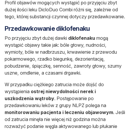
Profil objawów mogących wystąpić po przyjęciu zbyt
dużej ilości leku DicloDuo Combi różni się, zależnie od
tego, której substancji czynnej dotyczy przedawkowanie.
Przedawkowanie
diklofenaku
Po przyjęciu zbyt dużej dawki
diklofenaku
mogą
wystąpić objawy takie jak: bóle głowy, nudności,
wymioty, bóle w nadbrzuszu, krwawienie z przewodu
pokarmowego, rzadko biegunkę, dezorientację,
pobudzenie, śpiączkę, senność, zawroty głowy, szumy
uszne, omdlenie, a czasami drgawki.
W przypadku ciężkiego zatrucia może dojść do
wystąpienia
ostrej niewydolności nerek i
uszkodzenia wątroby
. Postępowanie po
przedawkowaniu leków z grupy NLPZ polega na
monitorowaniu pacjenta i leczeniu objawowym
. Jeśli
od zatrucia minęła nie więcej niż godzina można
rozważyć podanie węgla aktywowanego lub płukanie