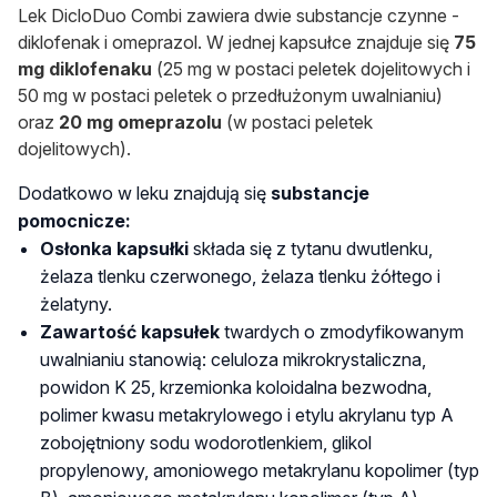
Lek DicloDuo Combi zawiera dwie substancje czynne -
diklofenak i omeprazol. W jednej kapsułce znajduje się
75
mg diklofenaku
(25 mg w postaci peletek dojelitowych i
50 mg w postaci peletek o przedłużonym uwalnianiu)
oraz
20 mg omeprazolu
(w postaci peletek
dojelitowych).
Dodatkowo w leku znajdują się
substancje
pomocnicze:
Osłonka kapsułki
składa się z tytanu dwutlenku,
żelaza tlenku czerwonego, żelaza tlenku żółtego i
żelatyny.
Zawartość kapsułek
twardych o zmodyfikowanym
uwalnianiu stanowią: celuloza mikrokrystaliczna,
powidon K 25, krzemionka koloidalna bezwodna,
polimer kwasu metakrylowego i etylu akrylanu typ A
zobojętniony sodu wodorotlenkiem, glikol
propylenowy, amoniowego metakrylanu kopolimer (typ