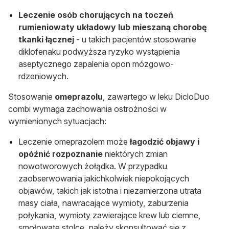
Leczenie osób chorujących na toczeń
rumieniowaty układowy lub mieszaną chorobę
tkanki łącznej
- u takich pacjentów stosowanie
diklofenaku podwyższa ryzyko wystąpienia
aseptycznego zapalenia opon mózgowo-
rdzeniowych.
Stosowanie
omeprazolu
, zawartego w leku DicloDuo
combi wymaga zachowania ostrożności w
wymienionych sytuacjach:
Leczenie omeprazolem może
łagodzić objawy i
opóźnić rozpoznanie
niektórych zmian
nowotworowych żołądka. W przypadku
zaobserwowania jakichkolwiek niepokojących
objawów, takich jak istotna i niezamierzona utrata
masy ciała, nawracające wymioty, zaburzenia
połykania, wymioty zawierające krew lub ciemne,
smołowate stolce, należy skonsultować się z