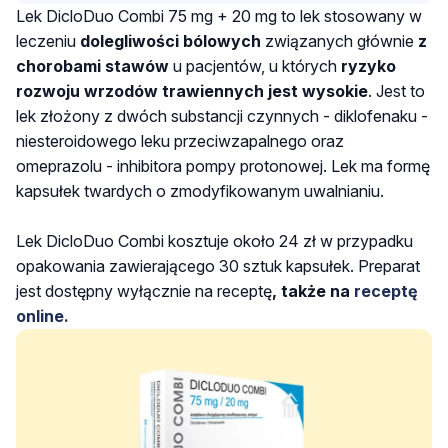
Lek DicloDuo Combi 75 mg + 20 mg to lek stosowany w
leczeniu
dolegliwości bólowych
związanych głównie
z
chorobami stawów
u pacjentów, u których
ryzyko
rozwoju wrzodów trawiennych jest wysokie
. Jest to
lek złożony z dwóch substancji czynnych - diklofenaku
-
niesteroidowego leku przeciwzapalnego oraz
omeprazolu - inhibitora pompy protonowej. Lek ma formę
kapsułek twardych o zmodyfikowanym uwalnianiu.
Lek DicloDuo Combi kosztuje około 24 zł w przypadku
opakowania zawierającego 30 sztuk kapsułek.
Preparat
jest dostępny wyłącznie na receptę
, także na
receptę
online.