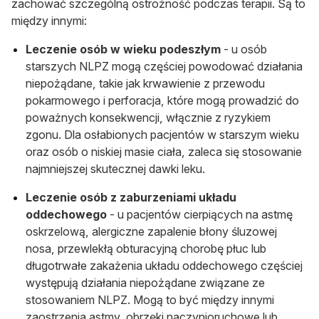
zachować szczególną ostrożność podczas terapii. Są to
między innymi:
Leczenie osób w wieku podeszłym
- u osób
starszych NLPZ mogą częściej powodować działania
niepożądane, takie jak krwawienie z przewodu
pokarmowego i perforacja, które mogą prowadzić do
poważnych konsekwencji, włącznie z ryzykiem
zgonu. Dla osłabionych pacjentów w starszym wieku
oraz osób o niskiej masie ciała, zaleca się stosowanie
najmniejszej skutecznej dawki leku.
Leczenie osób z zaburzeniami układu
oddechowego
- u pacjentów cierpiących na astmę
oskrzelową, alergiczne zapalenie błony śluzowej
nosa, przewlekłą obturacyjną chorobę płuc lub
długotrwałe zakażenia układu oddechowego
częściej
występują działania niepożądane
związane ze
stosowaniem NLPZ. Mogą to być między innymi
zaostrzenia astmy, obrzęki naczynioruchowe lub