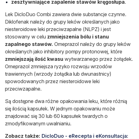
zesztywniające zapalenie stawów kręgosłupa
.
Lek DicloDuo Combi zawiera dwie substancje czynne.
Diklofenak należy do grupy leków określanych jako
niesteroidowe leki przeciwzapalne (NLPZ) i jest
stosowany w celu
zmniejszenia bólu i stanu
zapalnego stawów.
Omeprazol należy do grupy leków
określanych jako inhibitory pompy protonowej, które
zmniejszają ilość kwasu
wytwarzanego przez żołądek.
Omeprazol zmniejsza ryzyko rozwoju wrzodów
trawiennych (wrzody żołądka lub dwunastnicy)
spowodowanych przez niesteroidowe leki
przeciwzapalne.
Są dostępne dwa różne opakowania leku, które różnią
się ilością kapsułek. W jednym opakowaniu może
znajdować się 30 lub 60 kapsułek twardych o
zmodyfikowanym uwalnianiu.
Zobacz także:
DicloDuo - eRecepta i eKonsultacja: