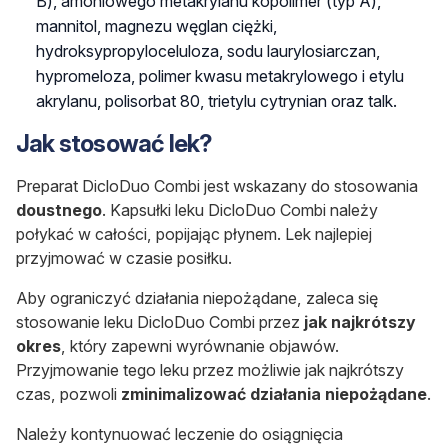
B), amoniowego metakrylanu kopolimer (typ A),
mannitol, magnezu węglan ciężki,
hydroksypropyloceluloza, sodu laurylosiarczan,
hypromeloza, polimer kwasu metakrylowego i etylu
akrylanu, polisorbat 80, trietylu cytrynian oraz talk.
Jak stosować lek?
Preparat DicloDuo Combi jest wskazany do stosowania
doustnego
. Kapsułki leku DicloDuo Combi należy
połykać w całości, popijając płynem. Lek najlepiej
przyjmować
w czasie posiłku
.
Aby ograniczyć działania niepożądane, zaleca się
stosowanie leku DicloDuo Combi przez
jak najkrótszy
okres
, który zapewni wyrównanie objawów.
Przyjmowanie tego leku przez możliwie jak najkrótszy
czas, pozwoli
zminimalizować działania niepożądane
.
Należy kontynuować leczenie do osiągnięcia