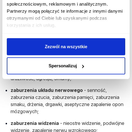
niepożądane?
społecznościowym, reklamowym i analitycznym.
Partnerzy mogą połączyć te informacje z innymi danymi
Działania niepożądane rzadziej występujące podczas
otrzymanymi od Ciebie lub uzyskanymi podczas
stosowania leku DicloDuo Combi to:
korzystania z ich usług.
zaburzenia krwi i układu chłonnego
- limfopenia,
agranulocytoza, leukopenia, niedokrwistość;
Zezwól na wszystkie
reakcje alergiczne
spowodowane nadwrażliwością
na substancje czynne lub pomocnicze;
Spersonalizuj
zaburzenia psychiczne
-
bezsenność,
depresja,
drażliwość, agresja, omamy;
zaburzenia układu nerwowego
- senność,
zaburzenia czucia, zaburzenia pamięci, zaburzenia
smaku, drżenia, drgawki, aseptyczne zapalenie opon
mózgowych;
zaburzenia widzenia
- nieostre widzenie, podwójne
widzenie, zapalenie nerwu wzrokowego;