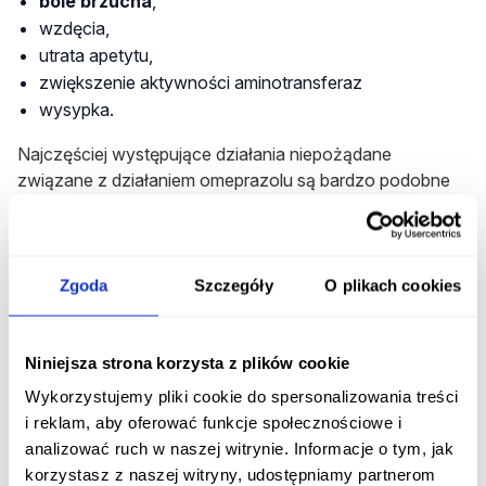
bóle brzucha
,
wzdęcia,
utrata apetytu,
zwiększenie aktywności aminotransferaz
wysypka.
Najczęściej występujące działania niepożądane
związane z działaniem omeprazolu są bardzo podobne
do tych spowodowanych diklofenakiem i najczęściej są
to
zaburzenia żołądkowo-jelitowe
.
Zgoda
Szczegóły
O plikach cookies
Rozpocznij konsultację z DicloDuo Combi
Otrzymaj konsultację lekarską na ten lek bez
wychodzenia z domu.
Niniejsza strona korzysta z plików cookie
Wykorzystujemy pliki cookie do spersonalizowania treści
Rozpocznij konsultację
i reklam, aby oferować funkcje społecznościowe i
analizować ruch w naszej witrynie. Informacje o tym, jak
Jakie są rzadziej występujące działania
korzystasz z naszej witryny, udostępniamy partnerom