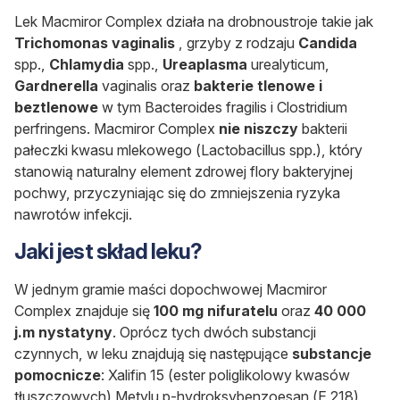
Lek Macmiror Complex działa na drobnoustroje takie jak
Trichomonas vaginalis
, grzyby z rodzaju
Candida
spp.,
Chlamydia
spp.,
Ureaplasma
urealyticum,
Gardnerella
vaginalis oraz
bakterie tlenowe i
beztlenowe
w tym Bacteroides fragilis i Clostridium
perfringens. Macmiror Complex
nie niszczy
bakterii
pałeczki kwasu mlekowego (Lactobacillus spp.), który
stanowią naturalny element zdrowej flory bakteryjnej
pochwy, przyczyniając się do zmniejszenia ryzyka
nawrotów infekcji.
Jaki jest skład leku?
W jednym gramie maści dopochwowej Macmiror
Complex znajduje się
100 mg nifuratelu
oraz
40 000
j.m nystatyny
. Oprócz tych dwóch substancji
czynnych, w leku znajdują się następujące
substancje
pomocnicze
: Xalifin 15 (ester poliglikolowy kwasów
tłuszczowych) Metylu p-hydroksybenzoesan (E 218),