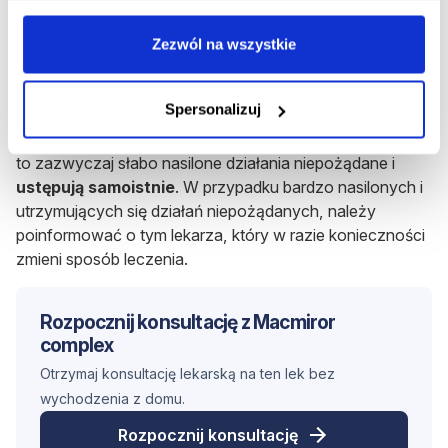
preparatu Macmiror Complex występują
bardzo rzadko
.
Lek może powodować
reakcje alergiczne
takie jak
Zezwól na wszystkie
kontaktowe zapalenie skóry lub pokrzywka (i inne
przykłady miejscowych reakcji nadwrażliwości) albo
Spersonalizuj
skutki uboczne związane z miejscem podania czyli
uczucie pieczenia i świąd pochwy
. Objawy miejscowe
to zazwyczaj słabo nasilone działania niepożądane i
ustępują samoistnie
. W przypadku bardzo nasilonych i
utrzymujących się działań niepożądanych, należy
poinformować o tym lekarza, który w razie konieczności
zmieni sposób leczenia.
Rozpocznij konsultację z Macmiror
complex
Otrzymaj konsultację lekarską na ten lek bez
wychodzenia z domu.
Rozpocznij konsultację