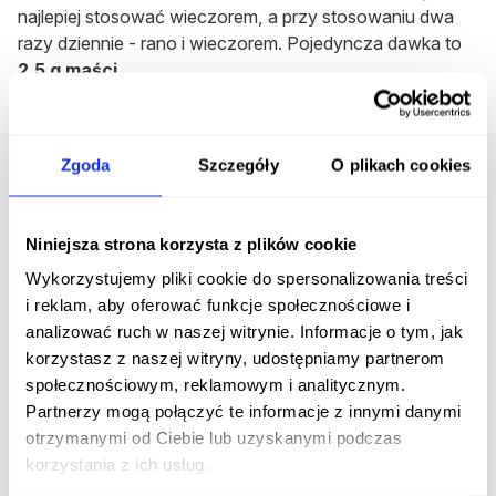
najlepiej stosować wieczorem, a przy stosowaniu dwa
razy dziennie - rano i wieczorem. Pojedyncza dawka to
2,5 g maści
.
Częstotliwość dawkowania powinna być dostosowana
do efektywności terapii u każdej pacjentki. Terapię należy
Zgoda
Szczegóły
O plikach cookies
kontynuować do momentu ustąpienia objawów. Ponadto
leczenie należy zakończyć
przed menstruacją
.
Jak dawkować lek u dzieci?
Niniejsza strona korzysta z plików cookie
Wykorzystujemy pliki cookie do spersonalizowania treści
Lek Macmiror Complex może być stosowany u
i reklam, aby oferować funkcje społecznościowe i
dziewczynek w wieku szkolnym
. Należy wówczas
analizować ruch w naszej witrynie. Informacje o tym, jak
stosować połowę jednorazowej dawki dla dorosłych,
korzystasz z naszej witryny, udostępniamy partnerom
czyli
1,25 mg maści
.
społecznościowym, reklamowym i analitycznym.
Jakie są działania niepożądane
Partnerzy mogą połączyć te informacje z innymi danymi
stosowania leku Macmiror Complex?
otrzymanymi od Ciebie lub uzyskanymi podczas
korzystania z ich usług.
Objawy niepożądane związane ze stosowaniem