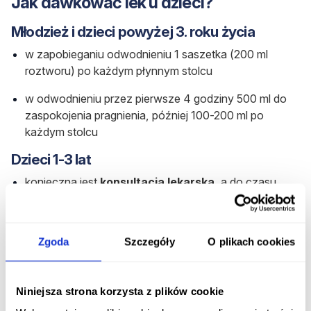
Jak dawkować lek u dzieci?
Młodzież i dzieci powyżej 3. roku życia
w zapobieganiu odwodnieniu 1 saszetka (200 ml
roztworu) po każdym płynnym stolcu
w odwodnieniu przez pierwsze 4 godziny 500 ml do
zaspokojenia pragnienia, później 100-200 ml po
każdym stolcu
Dzieci 1-3 lat
konieczna jest
konsultacja lekarska
, a do czasu
konsultacji można podać 10 ml roztworu na kilogram
masy ciała po każdym stolcu
Zgoda
Szczegóły
O plikach cookies
w odwodnieniu w ciągu pierwszych 4 godzin
stosujemy 50 ml roztworu na kg mc. (ok. 500-750 ml)
po każdym stolcu biegunkowym, następnie 10 ml
Niniejsza strona korzysta z plików cookie
roztworu na kg mc. (ok. 100-150 ml)