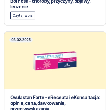
Ból nosa - choroby, przyczyny, objawy,
leczenie
Czytaj wpis
03.02.2025
Ovulastan Forte - eRecepta i eKonsultacja:
opinie, cena, dawkowanie,
przeciwwskazania