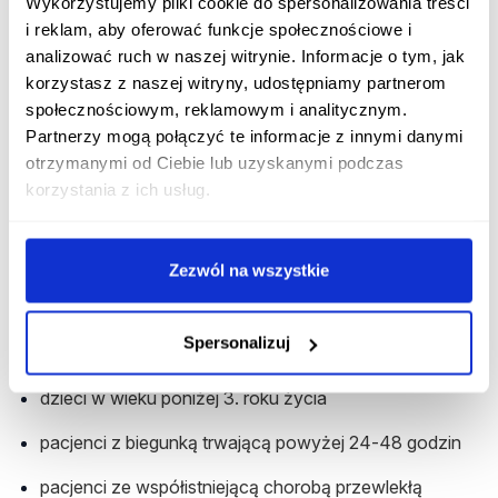
Wykorzystujemy pliki cookie do spersonalizowania treści
Niemowlęta
i reklam, aby oferować funkcje społecznościowe i
konieczna jest
konsultacja lekarska
, a do czasu
analizować ruch w naszej witrynie. Informacje o tym, jak
konsultacji można podać 10 ml roztworu na kilogram
korzystasz z naszej witryny, udostępniamy partnerom
masy ciała po każdym stolcu
społecznościowym, reklamowym i analitycznym.
Partnerzy mogą połączyć te informacje z innymi danymi
w odwodnieniu w ciągu pierwszych 4-6 godzin
otrzymanymi od Ciebie lub uzyskanymi podczas
stosujemy 50-100 ml roztworu na kg mc., a po tym
korzystania z ich usług.
okresie 10 ml roztworu na kg mc. po każdym
wypróżnieniu
Kiedy konieczna jest konsultacja
Zezwól na wszystkie
lekarska?
Spersonalizuj
Osoby wymagające niezwłocznej konsultacji lekarskiej to:
dzieci w wieku poniżej 3. roku życia
pacjenci z biegunką trwającą powyżej 24-48 godzin
pacjenci ze współistniejącą chorobą przewlekłą