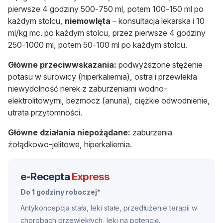
pierwsze 4 godziny 500-750 ml, potem 100-150 ml po
każdym stolcu,
niemowlęta
– konsultacja lekarska i 10
ml/kg mc. po każdym stolcu, przez pierwsze 4 godziny
250-1000 ml, potem 50-100 ml po każdym stolcu.
Główne przeciwwskazania:
podwyższone stężenie
potasu w surowicy (hiperkaliemia), ostra i przewlekła
niewydolność nerek z zaburzeniami wodno-
elektrolitowymi, bezmocz (anuria), ciężkie odwodnienie,
utrata przytomności.
Główne działania niepożądane:
zaburzenia
żołądkowo-jelitowe, hiperkaliemia.
e-Recepta
Express
Do 1 godziny roboczej*
Antykoncepcja stała, leki stałe, przedłużenie terapii w
chorobach przewlekłych, leki na potencję.