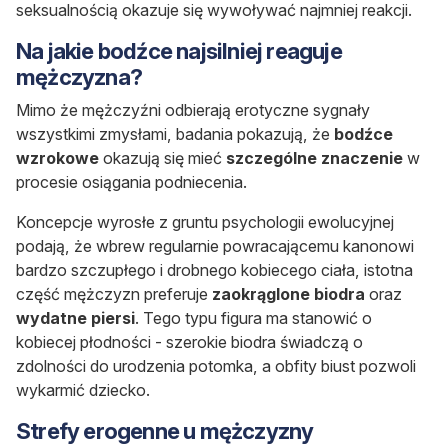
seksualnością okazuje się wywoływać najmniej reakcji.
Na jakie bodźce najsilniej reaguje
mężczyzna?
Mimo że mężczyźni odbierają erotyczne sygnały
wszystkimi zmysłami, badania pokazują, że
bodźce
wzrokowe
okazują się mieć
szczególne znaczenie
w
procesie osiągania podniecenia.
Koncepcje wyrosłe z gruntu psychologii ewolucyjnej
podają, że wbrew regularnie powracającemu kanonowi
bardzo szczupłego i drobnego kobiecego ciała, istotna
część mężczyzn preferuje
zaokrąglone biodra
oraz
wydatne piersi
. Tego typu figura ma stanowić o
kobiecej płodności - szerokie biodra świadczą o
zdolności do urodzenia potomka, a obfity biust pozwoli
wykarmić dziecko.
Strefy erogenne u mężczyzny