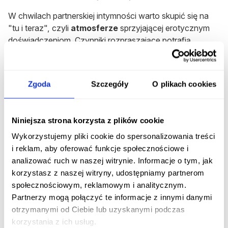
W chwilach partnerskiej intymności warto skupić się na
"tu i teraz", czyli
atmosferze
sprzyjającej erotycznym
doświadczeniom. Czynniki rozpraszające potrafią
skutecznie "zabić" miłosny nastrój.
A co w przypadku trudności z
Zgoda
Szczegóły
O plikach cookies
osiągnięciem podniecenia?
Warto pamiętać, że
wraz z wiekiem
, w wyniku chorób
sercowo-naczyniowych, przerostu prostaty, zmian
Niniejsza strona korzysta z plików cookie
hormonalnych wynikających z andropauzy i innych
Wykorzystujemy pliki cookie do spersonalizowania treści
chorób przewlekłych, uzyskanie i
utrzymanie wzwodu
i reklam, aby oferować funkcje społecznościowe i
jest coraz trudniejsze.
analizować ruch w naszej witrynie. Informacje o tym, jak
Dysfunkcje seksualne mogą wynikać też z zaburzeń
korzystasz z naszej witryny, udostępniamy partnerom
anatomicznych, chorób neurologicznych lub
społecznościowym, reklamowym i analitycznym.
stosowanych substancji chemicznych tj.
środki
Partnerzy mogą połączyć te informacje z innymi danymi
psychoaktywne
,
alkohol
czy leki psychiatryczne.
otrzymanymi od Ciebie lub uzyskanymi podczas
korzystania z ich usług.