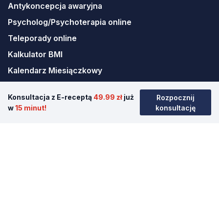
Antykoncepcja awaryjna
Psycholog/Psychoterapia online
Teleporady online
Kalkulator BMI
Kalendarz Miesiączkowy
Kariera
Konsultacja z E-receptą
49.99 zł
już
Rozpocznij
Mapa strony
w
15 minut!
konsultację
Pobierz aplikację
© 2026 Erecept sp. z o.o.