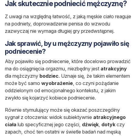
Jak skutecznie podniecić mężczyznę?
Z uwagi na względną łatwość, z jaką męskie ciało reaguje
na podniety, doprowadzenie penisa do wzwodu
zazwyczaj nie wymaga długiej gry przedwstępnej.
Jak sprawić, by u mężczyzny pojawiło się
podniecenie?
Aby pojawiło się podniecenie, które docelowo prowadzić
ma do osiągnięcia orgazmu, niezbędny jest
atrakcyjny
dla mężczyzny
bodziec
. Uznaje się, że takim elementem
może być samo
wyobrażenie
, co czyni pożądanie
oddzielonym od emocjonalnego kontekstu, z jakim
zwykło się kojarzyć kobiece podniecenie.
Równie stymulujący może się okazać poszczególny
sygnał z otoczenia: widok subiektywnie
atrakcyjnego
ciała
lub specyficznej jego części,
dźwięk
,
dotyk
czy
zapach, choć ten ostatni w świetle badań nad męską