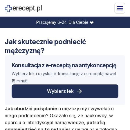
Pracujemy 6-24. Dla Ciebie ❤️
Jak skutecznie podniecić
mężczyznę?
Konsultacja z
e-receptą
na
antykoncepcję
Wybierz lek i uzyskaj e-konsultację z e-receptą nawet
15 minut!
Wybierz lek
Jak obudzić pożądanie
u mężczyzny i wywołać u
niego podniecenie? Okazało się, że naukowcy, w
oparciu o interdyscyplinarną wiedzę,
potrafią
odpowiedzieć na to pytanie!
Z uwagi na względną