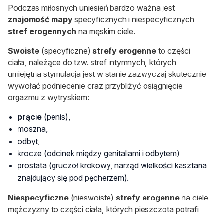
Podczas miłosnych uniesień bardzo ważna jest
znajomość mapy
specyficznych i niespecyficznych
stref erogennych
na męskim ciele.
S
woiste
(specyficzne)
strefy erogenne
to części
ciała, należące do tzw. stref intymnych, których
umiejętna stymulacja jest w stanie zazwyczaj skutecznie
wywołać podniecenie oraz przybliżyć osiągnięcie
orgazmu z wytryskiem:
prącie
(penis),
moszna,
odbyt,
krocze (odcinek między genitaliami i odbytem)
prostata (gruczoł krokowy, narząd wielkości kasztana
znajdujący się pod pęcherzem).
Niespecyficzne
(nieswoiste)
strefy erogenne
na ciele
mężczyzny to części ciała, których pieszczota potrafi