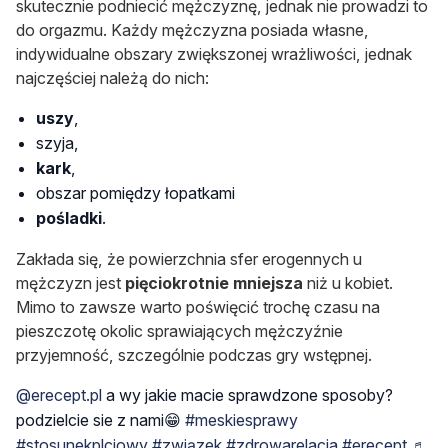
skutecznie podniecić mężczyznę, jednak nie prowadzi to
do orgazmu. Każdy mężczyzna posiada własne,
indywidualne obszary zwiększonej wrażliwości, jednak
najczęściej należą do nich:
uszy
,
szyja,
kark
,
obszar pomiędzy łopatkami
pośladki
.
Zakłada się, że powierzchnia sfer erogennych u
mężczyzn jest
pięciokrotnie mniejsza
niż u kobiet.
Mimo to zawsze warto poświęcić trochę czasu na
pieszczotę okolic sprawiających mężczyźnie
przyjemność, szczególnie podczas gry wstępnej.
@erecept.pl
a wy jakie macie sprawdzone sposoby?
podzielcie sie z nami😁
#meskiesprawy
#stosunekplciowy
#związek
#zdrowarelacja
#erecept
♬