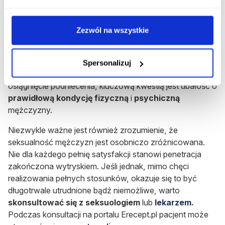
Czynniki fizyczne i psychiczne
Problem może mieć również
podłoże psychogenne
lub
środowiskowe
. Stres, zbyt mało snu, kompleksy czy
Zezwól na wszystkie
konflikt z partnerką potrafią skutecznie ograniczyć
czerpanie satysfakcji z seksu.
Spersonalizuj
Z uwagi na mnogość czynników, które mogą utrudniać
osiągnięcie podniecenia, kluczową kwestią jest dbałość o
prawidłową kondycję fizyczną
i
psychiczną
mężczyzny.
Niezwykle ważne jest również zrozumienie, że
seksualność mężczyzn jest osobniczo zróżnicowana.
Nie dla każdego pełnię satysfakcji stanowi penetracja
zakończona wytryskiem. Jeśli jednak, mimo chęci
realizowania pełnych stosunków, okazuje się to być
długotrwale utrudnione bądź niemożliwe, warto
skonsultować
się z seksuologiem
lub
lekarzem.
Podczas konsultacji na portalu Erecept.pl pacjent może