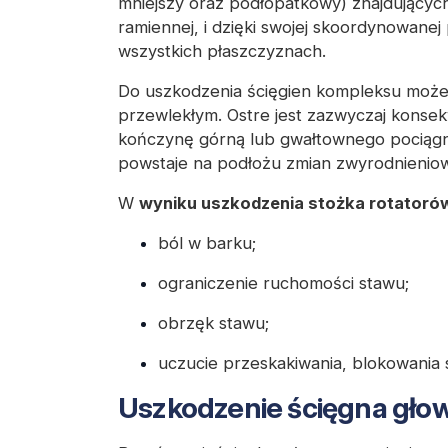
mniejszy oraz podłopatkowy) znajdujących
ramiennej, i dzięki swojej skoordynowane
wszystkich płaszczyznach.
Do uszkodzenia ścięgien kompleksu może
przewlekłym. Ostre jest zazwyczaj kons
kończynę górną lub gwałtownego pociągni
powstaje na podłożu zmian zwyrodnienio
W
wyniku uszkodzenia stożka rotatoró
ból w barku;
ograniczenie ruchomości stawu;
obrzęk stawu;
uczucie przeskakiwania, blokowania 
Uszkodzenie ścięgna gło