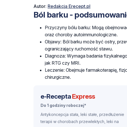
Autor:
Redakcja Erecept.pl
Ból barku - podsumowani
Przyczyny bólu barku: Mogą obejmować 
oraz choroby autoimmunologiczne.
Objawy: Ból barku może być ostry, przew
ograniczający ruchomość stawu.
Diagnoza: Wymaga badania fizykalneg
jak RTG czy MRI.
Leczenie: Obejmuje farmakoterapię, fizj
chirurgiczne.
e-Recepta
Express
Do 1 godziny roboczej*
Antykoncepcja stała, leki stałe, przedłużenie
terapii w chorobach przewlekłych, leki na