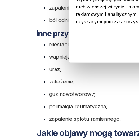
ruch w naszej witrynie. Inf
zapalenie stawu barkowego;
reklamowym i analitycznym. 
ból odniesiony.
uzyskanymi podczas korzysta
Inne przyczyny bólu barku
Niestabilność w stawie ramiennym;
wapniejące zapalenie ścięgna;
uraz;
zakażenie;
guz nowotworowy;
polimalgia reumatyczna;
zapalenie splotu ramiennego.
Jakie objawy mogą towar