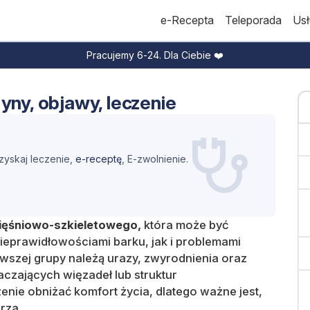
e-Recepta
Teleporada
Usł
Pracujemy 6-24. Dla Ciebie ❤️
yny, objawy, leczenie
yskaj leczenie,
e-receptę
, E-zwolnienie.
ięśniowo-szkieletowego,
która może być
prawidłowościami barku, jak i problemami
wszej grupy należą urazy, zwyrodnienia oraz
aczających więzadeł lub struktur
ie obniżać komfort życia, dlatego ważne jest,
rza.