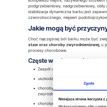
kompleksu mięśni, nazywanego stożkiem ro
podgrzebieniowy, nadgrzebieniowy, obły
stabilizacja dynamiczna barku jest zapew
czworobocznego, mięsień podobojczykowy
Jakie mogą być przyczyny
Choć najczęściej ból barku może być zw
staw oraz choroby zwyrodnieniowej,
u p
procesy chorobowe.
Częste w opiece podstawowej
Zespół ciasnoty podbarkowej;
uszkodzenie stożka rotatorów;
Zgoda
choroby stawu obrąbkowo-ramienne
zwyrodnieniowa);
Niniejsza strona korzysta z
choroba zwyrodnieniowa stawów;
Wykorzystujemy pliki cookie 