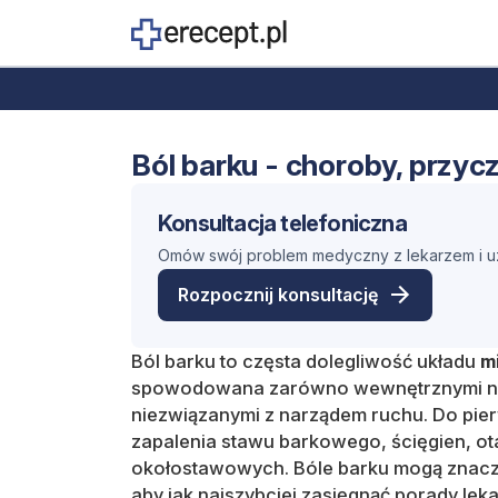
Ból barku - choroby, przycz
Konsultacja telefoniczna
Omów swój problem medyczny z lekarzem i uz
Rozpocznij konsultację
Ból barku to częsta dolegliwość układu
m
spowodowana zarówno wewnętrznymi nie
niezwiązanymi z narządem ruchu. Do pier
zapalenia stawu barkowego, ścięgien, ot
okołostawowych. Bóle barku mogą znaczen
aby jak najszybciej zasięgnąć porady leka