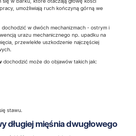
 się w barku, które otaczają głowę kości
j pracy, umożliwiają ruch kończyną górną we
 dochodzić w dwóch mechanizmach - ostrym i
ekwencją urazu mechanicznego np. upadku na
ęcia, przewlekłe uszkodzenie najczęściej
wych.
w
dochodzić może do objawów takich jak:
się stawu.
wy długiej mięśnia dwugłowego