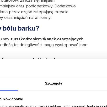
tatorów, zalicza się: mięsień
 mniejszy oraz podłopatkowy. Dodatkowo
niona przez część zstępującą mięśnia
 oraz mięsień naramienny.
 bólu barku?
iązany
z uszkodzeniem tkanek otaczających
odłoża tej dolegliwości mogą występować inne
 przyczyny bólu barku
Szczegóły
go (zespół zamrożonego barku/choroba
 plików cookie
do spersonalizowania treści i reklam, aby oferować funkcje sp