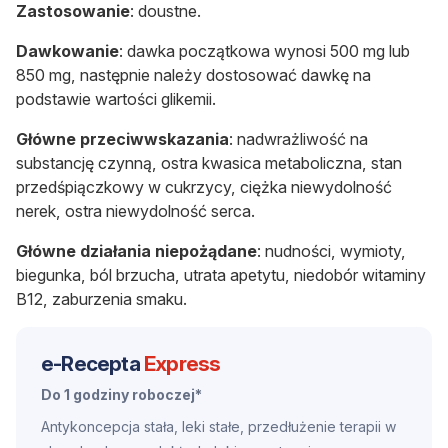
Zastosowanie
: doustne.
Dawkowanie
: dawka początkowa wynosi 500 mg lub
850 mg, następnie należy dostosować dawkę na
podstawie wartości glikemii.
Główne przeciwwskazania
: nadwrażliwość na
substancję czynną, ostra kwasica metaboliczna, stan
przedśpiączkowy w cukrzycy, ciężka niewydolność
nerek, ostra niewydolność serca.
Główne działania niepożądane
: nudności, wymioty,
biegunka, ból brzucha, utrata apetytu, niedobór witaminy
B12, zaburzenia smaku.
e-Recepta
Express
Do 1 godziny roboczej*
Antykoncepcja stała, leki stałe, przedłużenie terapii w