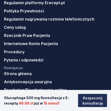
Regulamin platformy Erecept.pl
Polityka Prywatności
Regulamin nagrywania rozmów telefonicznych
Ceny usług
Rzecznik Praw Pacjenta
Internetowe Konto Pacjenta
Procedury
Pytania i odpowiedzi
Nawigacja
Strona główna
Antykoncepcja awaryjna
Psycholog/Psychoterapia online
Glucophage 500 mg Konsultacja z E-
Teleporady online
Rozpocznij
receptą
49.99 zł
już w
15 minut!
konsultację
Kalkulator BMI