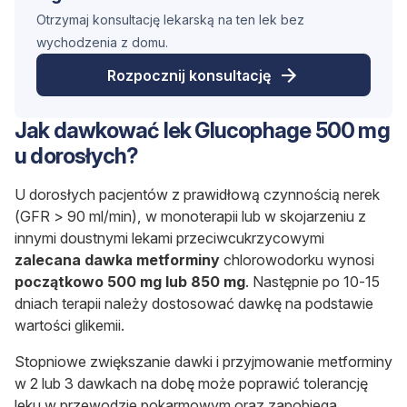
Otrzymaj konsultację lekarską na ten lek bez
wychodzenia z domu.
Rozpocznij konsultację
Jak dawkować lek Glucophage 500 mg
u dorosłych?
U dorosłych pacjentów z prawidłową czynnością nerek
(GFR > 90 ml/min), w monoterapii lub w skojarzeniu z
innymi doustnymi lekami przeciwcukrzycowymi
zalecana dawka metforminy
chlorowodorku wynosi
początkowo
500 mg lub 850 mg
. Następnie po 10-15
dniach terapii należy dostosować dawkę na podstawie
wartości glikemii.
Stopniowe zwiększanie dawki i przyjmowanie metforminy
w 2 lub 3 dawkach na dobę może poprawić tolerancję
leku w przewodzie pokarmowym oraz zapobiega