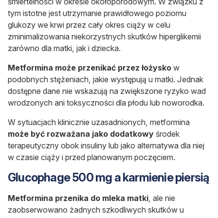
śmiertelności w okresie okołoporodowym. W związku z
tym istotne jest utrzymanie prawidłowego poziomu
glukozy we krwi przez cały okres ciąży w celu
zminimalizowania niekorzystnych skutków hiperglikemii
zarówno dla matki, jak i dziecka.
Metformina
może przenikać przez łożysko
w
podobnych stężeniach, jakie występują u matki. Jednak
dostępne dane nie wskazują na zwiększone ryzyko wad
wrodzonych ani toksyczności dla płodu lub noworodka.
W sytuacjach klinicznie uzasadnionych, metformina
może być rozważana jako dodatkowy
środek
terapeutyczny obok insuliny lub jako alternatywa dla niej
w czasie ciąży i przed planowanym poczęciem.
Glucophage 500 mg a karmienie piersią
Metformina przenika do mleka matki
, ale nie
zaobserwowano żadnych szkodliwych skutków u