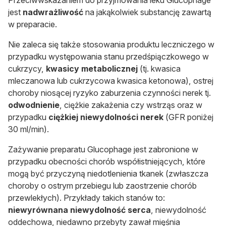
Przeciwwskazaniem do przyjmowania leku Glucophage
jest
nadwrażliwość
na jakąkolwiek substancję zawartą
w preparacie.
Nie zaleca się także stosowania produktu leczniczego w
przypadku występowania stanu przedśpiączkowego w
cukrzycy,
kwasicy metabolicznej
(tj. kwasica
mleczanowa lub cukrzycowa kwasica ketonowa), ostrej
choroby niosącej ryzyko zaburzenia czynności nerek tj.
odwodnienie
, ciężkie zakażenia czy wstrząs oraz w
przypadku
ciężkiej niewydolności nerek
(GFR poniżej
30 ml/min).
Zażywanie preparatu Glucophage jest zabronione w
przypadku obecności chorób współistniejących, które
mogą być przyczyną niedotlenienia tkanek (zwłaszcza
choroby o ostrym przebiegu lub zaostrzenie chorób
przewlekłych). Przykłady takich stanów to:
niewyrównana niewydolność serca
, niewydolność
oddechowa, niedawno przebyty zawał mięśnia