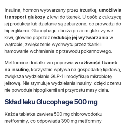
Insulina, hormon wytwarzany przez trzustkę,
umożliwia
transport glukozy
z krwi do tkanek. U osób z cukrzycą
jej produkcja lub działanie są zaburzone, co prowadzi do
hiperglikemii. Glucophage obniża poziom glukozy we
krwi, głównie poprzez
redukcję jej wytwarzania
w
wątrobie, zwiększenie wychwytu przez tkanki i
hamowanie wchłaniania z przewodu pokarmowego.
Metformina dodatkowo poprawia
wrażliwość tkanek
na insulinę,
korzystnie wpływa na gospodarkę lipidową,
zwiększa wydzielanie GLP-1 i modyfikuje mikrobiotę
jelitową. Nie stymuluje wydzielania insuliny, dzięki czemu
nie powoduje hipoglikemii ani przyrostu masy ciała.
Skład leku Glucophage 500 mg
Każda tabletka zawiera 500 mg chlorowodorku
metforminy, co odpowiada 390 mg metforminy.