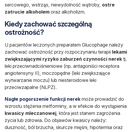
sercowego, wstrząs, niewydolność wątroby,
ostre
zatrucie alkoholem
oraz alkoholizm.
Kiedy zachować szczególną
ostrożność?
U pacjentów leczonych preparatem Glucophage należy
zachować ostrożność przy rozpoczynaniu terapii
lekami
zwiększającymi ryzyko zaburzeń czynności nerek
tj.
leki przeciwnadciśnieniowe (np. antagoniści receptora
angiotensyny II), moczopędne (leki zwiększające
wytwarzanie moczu) lub niesteroidowe leki
przeciwzapalne (NLPZ).
Nagłe pogorszenie funkcji nerek
może prowadzić do
wzrostu stężenia metforminy, a w efekcie do wystąpienia
kwasicy mleczanowej
, która jest stanem zagrożenia
życia lub zdrowia. Do objawów kwasicy należy:
duszność, ból brzucha, skurcze mięśni, hipotermia oraz