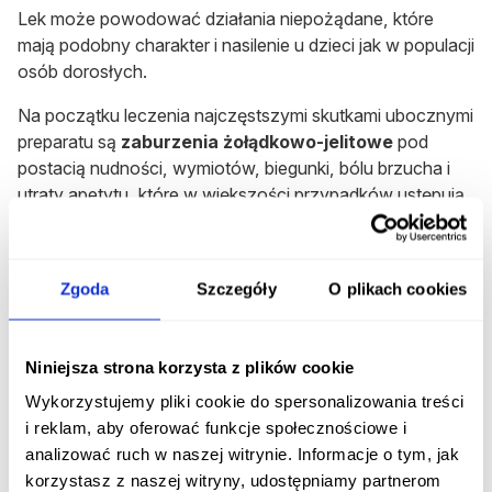
Lek może powodować działania niepożądane, które
mają podobny charakter i nasilenie u dzieci jak w populacji
osób dorosłych.
Na początku leczenia najczęstszymi skutkami ubocznymi
preparatu są
zaburzenia żołądkowo-jelitowe
pod
postacią nudności, wymiotów, biegunki, bólu brzucha i
utraty apetytu, które w większości przypadków ustępują
samoistnie.
Często w przebiegu stosowania leku pojawia się również
Zgoda
Szczegóły
O plikach cookies
niedobór witaminy B12
oraz zaburzenia smaku.
Rzadziej występujące działania
niepożądane
Niniejsza strona korzysta z plików cookie
Wykorzystujemy pliki cookie do spersonalizowania treści
Z mniejszą częstotliwością mogą wystąpić skutki
i reklam, aby oferować funkcje społecznościowe i
uboczne tj.:
kwasica mleczanowa
, zaburzenia
analizować ruch w naszej witrynie. Informacje o tym, jak
czynności wątroby, w tym
zapalenie wątroby
oraz
korzystasz z naszej witryny, udostępniamy partnerom