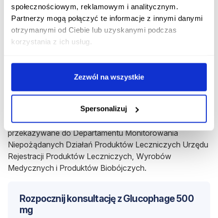
reakcje skórne
, takie jak rumień, świąd i pokrzywka.
społecznościowym, reklamowym i analitycznym.
Zwykle wyżej wymienione objawy ustępują po
Partnerzy mogą połączyć te informacje z innymi danymi
odstawieniu metforminy.
otrzymanymi od Ciebie lub uzyskanymi podczas
Gdzie można zgłaszać działania
korzystania z ich usług.
niepożądane leku?
Zezwól na wszystkie
Jeśli wystąpią jakiekolwiek objawy niepożądane, pacjent
powinien powiadomić o tym jak najszybciej
wyspecjalizowany personel medyczny.
Spersonalizuj
Informacje o ewentualnych działaniach ubocznych są
przekazywane do Departamentu Monitorowania
Niepożądanych Działań Produktów Leczniczych Urzędu
Rejestracji Produktów Leczniczych, Wyrobów
Medycznych i Produktów Biobójczych.
Rozpocznij konsultację z Glucophage 500
mg