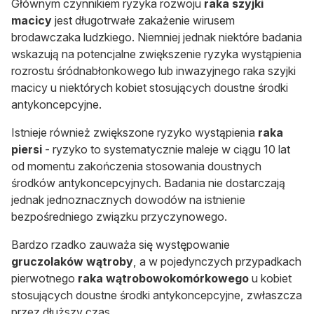
Głównym czynnikiem ryzyka rozwoju
raka szyjki
macicy
jest długotrwałe zakażenie wirusem
brodawczaka ludzkiego. Niemniej jednak niektóre badania
wskazują na potencjalne zwiększenie ryzyka wystąpienia
rozrostu śródnabłonkowego lub inwazyjnego raka szyjki
macicy u niektórych kobiet stosujących doustne środki
antykoncepcyjne.
Istnieje również zwiększone ryzyko wystąpienia
raka
piersi
- ryzyko to systematycznie maleje w ciągu 10 lat
od momentu zakończenia stosowania doustnych
środków antykoncepcyjnych. Badania nie dostarczają
jednak jednoznacznych dowodów na istnienie
bezpośredniego związku przyczynowego.
Bardzo rzadko zauważa się występowanie
gruczolaków wątroby
, a w pojedynczych przypadkach
pierwotnego
raka wątrobowokomórkowego
u kobiet
stosujących doustne środki antykoncepcyjne, zwłaszcza
przez dłuższy czas.