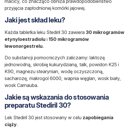
macicy, co znacząco obniża prawdopodobieństwo
przyjęcia zapłodnionej komórki jajowej.
Jaki jest skład leku?
Każda tabletka leku Stediril 30 zawiera
30 mikrogramów
etynyloestradiolu
i
150 mikrogramów
lewonorgestrelu
.
Do substancji pomocniczych zaliczamy: laktozę
jednowodną, skrobię kukurydzianą, talk, powidon K25 i
K90, magnezu stearynian, wodę oczyszczoną,
sacharozę, makrogol 6000, wapnia węglan, wosk biały,
wosk Carnauba.
Jakie są wskazania do stosowania
preparatu Stediril 30?
Lek Stediril 30 jest stosowany w celu
zapobiegania
ciąży
.