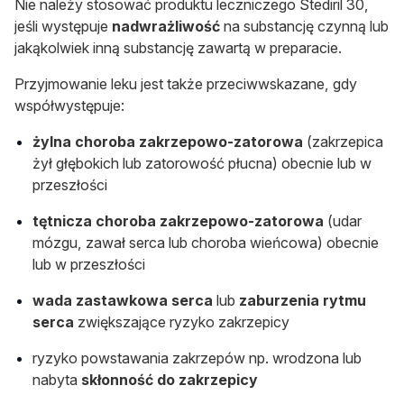
Nie należy stosować produktu leczniczego Stediril 30,
jeśli występuje
nadwrażliwość
na substancję czynną lub
jakąkolwiek inną substancję zawartą w preparacie.
Przyjmowanie leku jest także przeciwwskazane, gdy
współwystępuje:
żylna choroba zakrzepowo-zatorowa
(zakrzepica
żył głębokich lub zatorowość płucna) obecnie lub w
przeszłości
tętnicza choroba zakrzepowo-zatorowa
(udar
mózgu, zawał serca lub choroba wieńcowa) obecnie
lub w przeszłości
wada zastawkowa serca
lub
zaburzenia rytmu
serca
zwiększające ryzyko zakrzepicy
ryzyko powstawania zakrzepów np. wrodzona lub
nabyta
skłonność do zakrzepicy