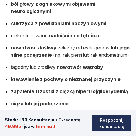
ból głowy z ogniskowymi objawami
neurologicznymi
cukrzyca z powikłaniami naczyniowymi
niekontrolowane
nadciśnienie tętnicze
nowotwór złośliwy
zależny od estrogenów
lub jego
silne podejrzenie
(np. rak piersi lub rak endometrium)
łagodny lub złośliwy
nowotwór wątroby
krwawienie z pochwy o nieznanej przyczynie
zapalenie trzustki z ciężką hipertrójglicerydemią
ciąża lub jej podejrzenie
Czy możliwe jest opóźnienie
Stediril 30 Konsultacja z E-receptą
Rozpocznij
wystąpienia krwawienia z
49.99 zł
już w
15 minut!
konsultację
odstawienia?