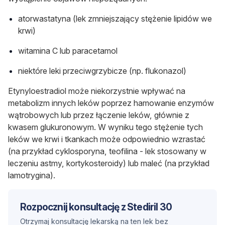
atorwastatyna (lek zmniejszający stężenie lipidów we
krwi)
witamina C lub paracetamol
niektóre leki przeciwgrzybicze (np. flukonazol)
Etynyloestradiol może niekorzystnie wpływać na
metabolizm innych leków poprzez hamowanie enzymów
wątrobowych lub przez łączenie leków, głównie z
kwasem glukuronowym. W wyniku tego stężenie tych
leków we krwi i tkankach może odpowiednio wzrastać
(na przykład cyklosporyna, teofilina - lek stosowany w
leczeniu astmy, kortykosteroidy) lub maleć (na przykład
lamotrygina).
Rozpocznij konsultację z Stediril 30
Otrzymaj konsultację lekarską na ten lek bez