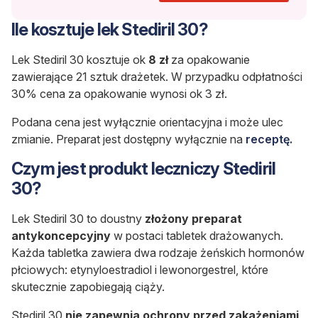
Ile kosztuje lek Stediril 30?
Lek Stediril 30 kosztuje ok
8 zł
za opakowanie
zawierające 21 sztuk drażetek. W przypadku odpłatności
30% cena za opakowanie wynosi ok 3 zł.
Podana cena jest wyłącznie orientacyjna i może ulec
zmianie. Preparat jest dostępny wyłącznie na
receptę.
Czym jest produkt leczniczy Stediril
30?
Lek Stediril 30 to doustny
złożony preparat
antykoncepcyjny
w postaci tabletek drażowanych.
Każda tabletka zawiera dwa rodzaje żeńskich hormonów
płciowych: etynyloestradiol i lewonorgestrel, które
skutecznie zapobiegają ciąży.
Stediril 30
nie zapewnia ochrony przed zakażeniami