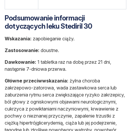
Podsumowanie informacji
dotyczących leku Stediril 30
Wskazania:
zapobieganie ciąży.
Zastosowanie:
doustne.
Dawkowanie:
1 tabletka raz na dobę przez 21 dni,
następnie 7-dniowa przerwa.
Główne przeciwwskazania:
żylna choroba
zakrzepowo-zatorowa, wada zastawkowa serca lub
zaburzenia rytmu serca zwiększające ryzyko zakrzepicy,
ból głowy z ogniskowymi objawami neurologicznymi,
cukrzyca z powikłaniami naczyniowymi, krwawienie z
pochwy o nieznanej przyczynie, zapalenie trzustki z
ciężką hipertrójglicerydemią, ciąża lub jej podejrzenie,
łagodne lub złośliwe nowotwory wątroby, nowotwór