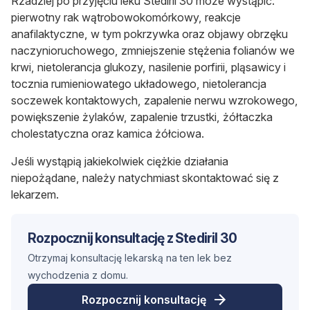
Rzadziej po przyjęciu leku Stediril 30 może wystąpić:
pierwotny rak wątrobowokomórkowy, reakcje
anafilaktyczne, w tym pokrzywka oraz objawy obrzęku
naczynioruchowego, zmniejszenie stężenia folianów we
krwi, nietolerancja glukozy, nasilenie porfirii, pląsawicy i
tocznia rumieniowatego układowego, nietolerancja
soczewek kontaktowych, zapalenie nerwu wzrokowego,
powiększenie żylaków, zapalenie trzustki, żółtaczka
cholestatyczna oraz kamica żółciowa.
Jeśli wystąpią jakiekolwiek ciężkie działania
niepożądane, należy natychmiast skontaktować się z
lekarzem.
Rozpocznij konsultację z Stediril 30
Otrzymaj konsultację lekarską na ten lek bez
wychodzenia z domu.
Rozpocznij konsultację