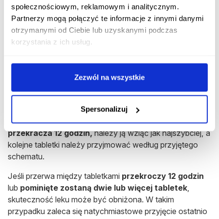
społecznościowym, reklamowym i analitycznym.
wychodzenia z domu.
Partnerzy mogą połączyć te informacje z innymi danymi
Rozpocznij konsultację
otrzymanymi od Ciebie lub uzyskanymi podczas
korzystania z ich usług.
Co zrobić w przypadku pominięcia
dawki?
Zezwól na wszystkie
W przypadku pominięcia tabletek ochrona
antykoncepcyjna może ulec zmniejszeniu.
Spersonalizuj
Jeśli opóźnienie w przyjęciu jednej tabletki aktywnej
nie
przekracza 12 godzin,
należy ją wziąć jak najszybciej, a
kolejne tabletki należy przyjmować według przyjętego
schematu.
Jeśli przerwa między tabletkami
przekroczy 12 godzin
lub
pominięte zostaną dwie lub więcej tabletek
,
skuteczność leku może być obniżona. W takim
przypadku zaleca się natychmiastowe przyjęcie ostatnio