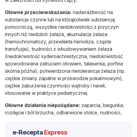
Główne przeciwwskazania:
nadwrażliwość na
substancje czynne lub na którąkolwiek substancję
pomocniczą, wszystkie niedokrwistości z przyczyn
innych niż niedobór żelaza, akumulacja żelaza
(hemochromatozy, przewlekła hemoliza, częste
transfuzje), trudności z wbudowywaniem żelaza
(niedokrwistość syderoachrestyczna, niedokrwistość
spowodowana zatruciem ołowiem, talasemia, porfiria
skórna późna), potwierdzona nietolerancja żelaza (np.
ciężkie zmiany zapalne w przewodzie pokarmowym),
ciężkie zaburzenia czynności wątroby i nerek,
stosowanie w praktyce pediatrycznej.
Główne działania niepożądane:
zaparcia, biegunka,
rozdęcie i ból brzucha, odbarwione stolce, nudności.
e-Recepta
Express