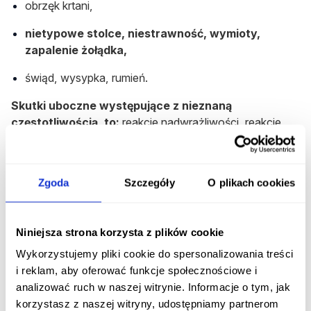
obrzęk krtani,
nietypowe stolce, niestrawność, wymioty,
zapalenie żołądka,
świąd, wysypka, rumień.
Skutki uboczne występujące z nieznaną
częstotliwością, to:
reakcje nadwrażliwości, reakcje
anafilaktyczne, martwica płuc, ziarniniak płuc, zwężenie
oskrzeli, owrzodzenie gardła, zabarwienie zębów i
owrzodzenia jamy ustnej, zmiany w przełyku,
Zgoda
Szczegóły
O plikach cookies
owrzodzenie przełyku, melanoza układu pokarmowego,
obrzęk naczynioruchowy, pokrzywka, alergiczne,
zapalenie skóry.
Niniejsza strona korzysta z plików cookie
Gdzie można zgłaszać działania
Wykorzystujemy pliki cookie do spersonalizowania treści
niepożądane leku?
i reklam, aby oferować funkcje społecznościowe i
analizować ruch w naszej witrynie. Informacje o tym, jak
Jeśli pacjent podejrzewa u siebie występowanie
korzystasz z naszej witryny, udostępniamy partnerom