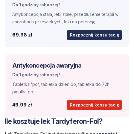
Do 1 godziny roboczej*
Antykoncepcja stała, leki stałe, przedłużenie terapii w
chorobach przewlekłych, leki na potencję.
69.98 zł
Rozpocznij konsultację
Antykoncepcja awaryjna
Do 1 godziny roboczej*
Tabletka 'po', tabletka dzień po, tabletka do 72h,
pigułka po.
49.99 zł
Rozpocznij konsultację
Ile kosztuje lek Tardyferon-Fol?
Lek Tardyferon-Fol jest dostępny tylko na
receptę
i