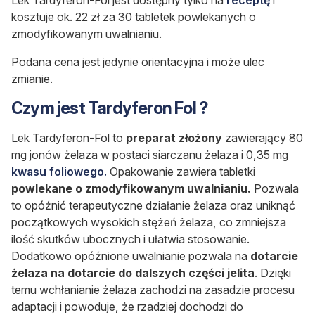
kosztuje ok. 22 zł za 30 tabletek powlekanych o
zmodyfikowanym uwalnianiu.
Podana cena jest jedynie orientacyjna i może ulec
zmianie.
Czym jest Tardyferon Fol ?
Lek Tardyferon-Fol to
preparat złożony
zawierający 80
mg jonów żelaza w postaci siarczanu żelaza i 0,35 mg
kwasu foliowego.
Opakowanie zawiera tabletki
powlekane o zmodyfikowanym uwalnianiu.
Pozwala
to opóźnić terapeutyczne działanie żelaza oraz uniknąć
początkowych wysokich stężeń żelaza, co zmniejsza
ilość skutków ubocznych i ułatwia stosowanie.
Dodatkowo opóźnione uwalnianie pozwala na
dotarcie
żelaza na dotarcie do dalszych części jelita
. Dzięki
temu wchłanianie żelaza zachodzi na zasadzie procesu
adaptacji i powoduje, że rzadziej dochodzi do