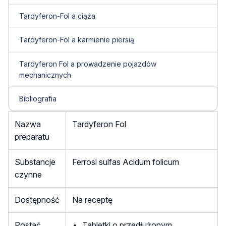
Tardyferon-Fol a ciąża
Tardyferon-Fol a karmienie piersią
Tardyferon Fol a prowadzenie pojazdów
mechanicznych
Bibliografia
Nazwa
Tardyferon Fol
preparatu
Substancje
Ferrosi sulfas Acidum folicum
czynne
Dostępność
Na receptę
Postać
Tabletki o przedłużonym