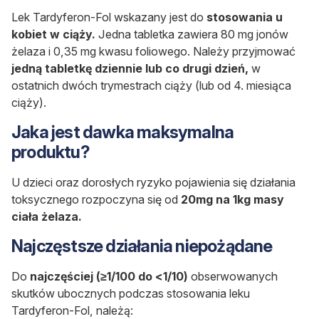
Lek Tardyferon-Fol wskazany jest do
stosowania u
kobiet w ciąży.
Jedna tabletka zawiera 80 mg jonów
żelaza i 0,35 mg kwasu foliowego. Należy przyjmować
jedną tabletkę dziennie lub co drugi dzień,
w
ostatnich dwóch trymestrach ciąży (lub od 4. miesiąca
ciąży).
Jaka jest dawka maksymalna
produktu?
U dzieci oraz dorosłych ryzyko pojawienia się działania
toksycznego rozpoczyna się od
20mg na 1kg masy
ciała żelaza.
Najczęstsze działania niepożądane
Do
najczęściej (≥1/100 do <1/10)
obserwowanych
skutków ubocznych podczas stosowania leku
Tardyferon-Fol, należą: