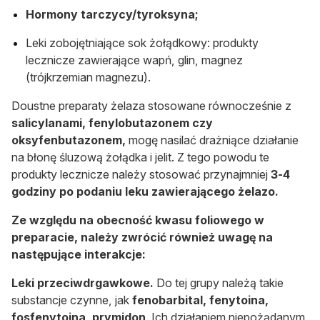
Hormony tarczycy/tyroksyna;
Leki zobojętniające sok żołądkowy: produkty
lecznicze zawierające wapń, glin, magnez
(trójkrzemian magnezu).
Doustne preparaty żelaza stosowane równocześnie z
salicylanami, fenylobutazonem czy
oksyfenbutazonem,
mogę nasilać drażniące działanie
na błonę śluzową żołądka i jelit. Z tego powodu te
produkty lecznicze należy stosować przynajmniej
3-4
godziny po podaniu leku zawierającego żelazo.
Ze względu na obecność kwasu foliowego w
preparacie, należy zwrócić również uwagę na
następujące interakcje:
Leki przeciwdrgawkowe.
Do tej grupy należą takie
substancje czynne, jak
fenobarbital, fenytoina,
fosfenytoina, prymidon
. Ich działaniem niepożądanym