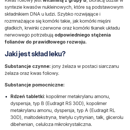
syntezie kwasów nukleinowych, które są podstawowym
składnikiem DNA u ludzi. Szybko rozwijające i
rozmnażające się komórki takie, jak komórki mięśni
gładkich, krwinki czerwone oraz komórki tkanek układu
nerwowego potrzebują
odpowiedniego stężenia
folianów do prawidłowego rozwoju.
Jaki jest skład leku?
Substancje czynne:
jony żelaza w postaci siarczanu
żelaza oraz kwas foliowy.
Substancje pomocniczne:
Rdzeń tabletki
: kopolimer metakrylanu amonu,
dyspersja, typ B (Eudragit RS 30D), kopolimer
metakrylanu amonu, dyspersja, typ A (Eudragit RL
30D), maltodekstryna, trietylu cytrynian, talk, glicerolu
dibehenian, celuloza mikrokrystaliczna.