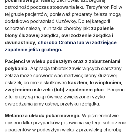
ostrożność podczas stosowania leku Tardyferon Fol w
tej grupie pacjentów, ponieważ preparaty żelaza mogą
dodatkowo podrażniać śluzówkę. Do tej kategorii
schorzeń należą, m.in takie choroby jak:
zapalenie
błony śluzowej żołądka, owrzodzenie żołądka
i
dwunastnicy,
choroba Crohna lub wrzodziejące
zapalenie jelita grubego.
Pacjenci w wieku podeszłym oraz z zaburzeniami
połykania.
Aspiracja tabletek zawierających siarczany
żelaza może spowodować martwicę błony śluzowej
oskrzeli, co może skutkować
kaszlem, krwiopluciem,
zwężeniem oskrzeli i (lub) zapaleniem płuc
. Pacjenci
z tej grupy są mają również zwiększone ryzyko
owrzodzenia jamy ustnej, przełyku i żołądka.
Melanoza układu pokarmowego.
W piśmiennictwie
opisano kilka przypadków pojawienia się tego schorzenia
u pacjentów w podeszłym wieku z przewlekłą chorobą