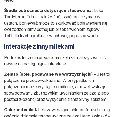
Środki ostrożności dotyczące stosowania.
Leku
Tardyferon Fol nie należy żuć, ssać, ani trzymać w
ustach, ponieważ może to skutkować pojawieniem się
owrzodzeń jamy ustnej lub przebarwieniem zębów.
Tabletki trzeba połknąć w całości, popijając wodą.
Interakcje z innymi lekami
Podczas leczenia preparatami żelaza, należy zwrócić
uwagę na następujące interakcje.
Żelazo (sole, podawane we wstrzyknięciu) -
Jest to
połączenie przeciwwskazane. W przypadku ich
połączenia może wystąpić omdlenie, a nawet wstrząs,
spowodowany zbyt szybkim uwalnianiem żelaza z jego
postaci złożonej oraz wysycenie transferyny żelazem.
Chloramfenikol.
Leki zawierające chloramfenikol mogą
opóźnić działanie terapeutyczne żelaza i jego związków.