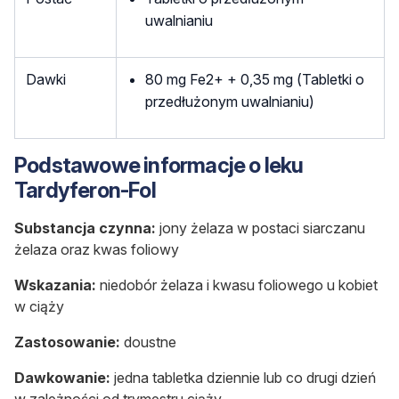
uwalnianiu
Dawki
80 mg Fe2+ + 0,35 mg (Tabletki o
przedłużonym uwalnianiu)
Podstawowe informacje o leku
Tardyferon-Fol
Substancja czynna:
jony żelaza w postaci siarczanu
żelaza oraz kwas foliowy
Wskazania:
niedobór żelaza i kwasu foliowego u kobiet
w ciąży
Zastosowanie:
doustne
Dawkowanie:
jedna tabletka dziennie lub co drugi dzień
w zależności od trymestru ciąży.