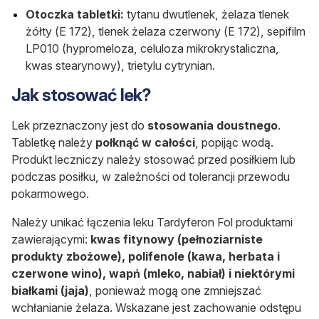
Otoczka tabletki:
tytanu dwutlenek, żelaza tlenek
żółty (E 172), tlenek żelaza czerwony (E 172), sepifilm
LP010 (hypromeloza, celuloza mikrokrystaliczna,
kwas stearynowy), trietylu cytrynian.
Jak stosować lek?
Lek przeznaczony jest do
stosowania doustnego
.
Tabletkę należy
połknąć w całości
, popijąc wodą.
Produkt leczniczy należy stosować przed posiłkiem lub
podczas posiłku, w zależności od tolerancji przewodu
pokarmowego.
Należy unikać łączenia leku Tardyferon Fol produktami
zawierającymi:
kwas fitynowy (pełnoziarniste
produkty zbożowe), polifenole (kawa, herbata i
czerwone wino), wapń (mleko, nabiał) i niektórymi
białkami (jaja)
, ponieważ mogą one zmniejszać
wchłanianie żelaza. Wskazane jest zachowanie odstępu