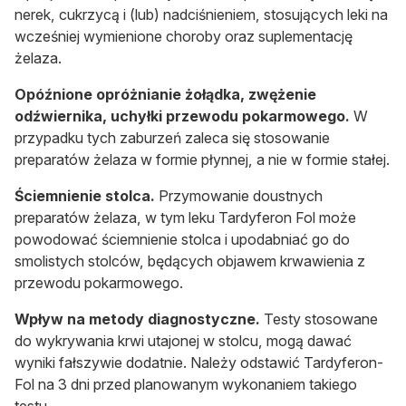
nerek, cukrzycą i (lub) nadciśnieniem, stosujących leki na
wcześniej wymienione choroby oraz suplementację
żelaza.
Opóźnione opróżnianie żołądka, zwężenie
odźwiernika, uchyłki przewodu pokarmowego.
W
przypadku tych zaburzeń zaleca się stosowanie
preparatów żelaza w formie płynnej, a nie w formie stałej.
Ściemnienie stolca.
Przymowanie doustnych
preparatów żelaza, w tym leku Tardyferon Fol może
powodować ściemnienie stolca i upodabniać go do
smolistych stolców, będących objawem krwawienia z
przewodu pokarmowego.
Wpływ na metody diagnostyczne.
Testy stosowane
do wykrywania krwi utajonej w stolcu, mogą dawać
wyniki fałszywie dodatnie. Należy odstawić Tardyferon-
Fol na 3 dni przed planowanym wykonaniem takiego
testu.