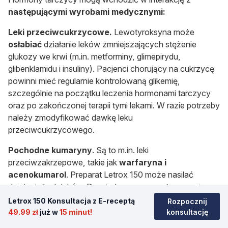
następującymi wyrobami medycznymi:
Leki przeciwcukrzycowe.
Lewotyroksyna może
osłabiać
działanie leków zmniejszających stężenie
glukozy we krwi (m.in. metforminy, glimepirydu,
glibenklamidu i insuliny). Pacjenci chorujący na cukrzycę
powinni mieć regularnie kontrolowaną glikemię,
szczególnie na początku leczenia hormonami tarczycy
oraz po zakończonej terapii tymi lekami. W razie potrzeby
należy zmodyfikować dawkę leku
przeciwcukrzycowego.
Pochodne kumaryny
. Są to m.in. leki
przeciwzakrzepowe, takie jak
warfaryna i
acenokumarol
. Preparat Letrox 150 może nasilać
działanie tych leków. Przy jednoczesnym stosowaniu
obydwu leków, zaleca się
regularne kontrolowanie
Letrox 150 Konsultacja z E-receptą
Rozpocznij
parametrów krzepnięcia krwi
i w razie potrzeby
49.99 zł
już w
15 minut!
konsultację
zmienić dawkę leku przeciwzakrzepowego.