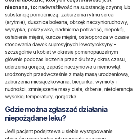
nieznana, to:
nadwrażliwość na substancję czynną lub
substancję pomocniczą, zaburzenia rytmu serca
(arytmie), dusznica bolesna, obrzęk naczynioruchowy,
wysypka, pokrzywka, nadmierna potliwość, niepokój,
osłabienie mięśni, kurcze mięśni, osteoporoza w czasie
stosowania dawek supresyjnych lewotyroksyny -
szczególnie u kobiet w okresie pomenopauzalnym
głównie podczas leczenia przez dłuższy okres czasu,
uderzenia gorąca, zapaść naczyniowa u niemowląt
urodzonych przedwcześnie z małą masą urodzeniową,
zaburzenia miesiączkowania, biegunka, wymioty i
nudności, zmniejszenie masy ciała, drżenie, nietolerancja
wysokiej temperatury, gorączka.
Gdzie można zgłaszać działania
niepożądane leku?
Jeśli pacjent podejrzewa u siebie występowanie
objawów niepożądanych preparatu powinien