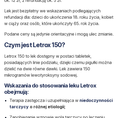
ok. 12 zł, z refundacją ok. 5 zł.
Lek jest bezpłatny we wskazaniach podlegających
refundacji dla: dzieci do ukończenia 18. roku życia, kobiet
w ciąży oraz osób, które ukończyły 65. rok życia.
Podane ceny są jedynie orientacyjne i mogą ulec zmianie.
Czym jest Letrox 150?
Letrox 150 to lek dostępny w postaci tabletek,
posiadających linie podziału, dzięki czemu pigułki można
dzielić na dwie równe dawki. Lek zawiera 150
mikrogramów lewotyroksyny sodowej.
Wskazania do stosowania leku Letrox
obejmują:
Terapia zastępcza i uzupełniająca w
niedoczynności
tarczycy
o różnej etiologii;
Zapobieganie wznowie wola tarczycy po leczeniu