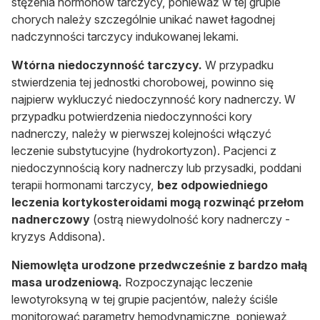
stężenia hormonów tarczycy, ponieważ w tej grupie
chorych należy szczególnie unikać nawet łagodnej
nadczynności tarczycy indukowanej lekami.
Wtórna niedoczynność tarczycy.
W przypadku
stwierdzenia tej jednostki chorobowej, powinno się
najpierw wykluczyć niedoczynność kory nadnerczy. W
przypadku potwierdzenia niedoczynności kory
nadnerczy, należy w pierwszej kolejności włączyć
leczenie substytucyjne (hydrokortyzon). Pacjenci z
niedoczynnością kory nadnerczy lub przysadki, poddani
terapii hormonami tarczycy,
bez odpowiedniego
leczenia kortykosteroidami mogą rozwinąć przełom
nadnerczowy
(ostrą niewydolność kory nadnerczy -
kryzys Addisona).
Niemowlęta urodzone przedwcześnie z bardzo małą
masa urodzeniową.
Rozpoczynając leczenie
lewotyroksyną w tej grupie pacjentów, należy ściśle
monitorować parametry hemodynamiczne, ponieważ