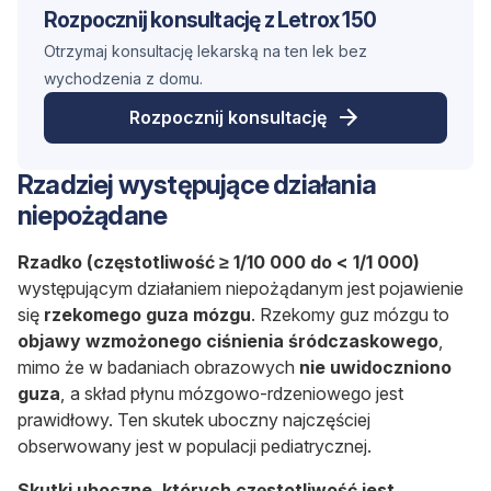
Rozpocznij konsultację z Letrox 150
Otrzymaj konsultację lekarską na ten lek bez
wychodzenia z domu.
Rozpocznij konsultację
Rzadziej występujące działania
niepożądane
Rzadko (częstotliwość ≥ 1/10 000 do < 1/1 000)
występującym działaniem niepożądanym jest pojawienie
się
rzekomego guza mózgu
. Rzekomy guz mózgu to
objawy wzmożonego ciśnienia śródczaskowego
,
mimo że w badaniach obrazowych
nie uwidoczniono
guza
, a skład płynu mózgowo-rdzeniowego jest
prawidłowy. Ten skutek uboczny najczęściej
obserwowany jest w populacji pediatrycznej.
Skutki uboczne, których częstotliwość jest