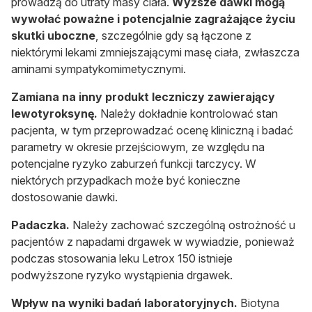
prowadzą do utraty masy ciała.
Wyższe dawki mogą
wywołać poważne i potencjalnie zagrażające życiu
skutki uboczne
, szczególnie gdy są łączone z
niektórymi lekami zmniejszającymi masę ciała, zwłaszcza
aminami sympatykomimetycznymi.
Zamiana na inny produkt leczniczy zawierający
lewotyroksynę.
Należy dokładnie kontrolować stan
pacjenta, w tym przeprowadzać ocenę kliniczną i badać
parametry w okresie przejściowym, ze względu na
potencjalne ryzyko zaburzeń funkcji tarczycy. W
niektórych przypadkach może być konieczne
dostosowanie dawki.
Padaczka.
Należy zachować szczególną ostrożność u
pacjentów z napadami drgawek w wywiadzie, ponieważ
podczas stosowania leku Letrox 150 istnieje
podwyższone ryzyko wystąpienia drgawek.
Wpływ na wyniki badań laboratoryjnych.
Biotyna