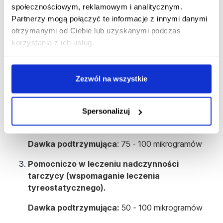
społecznościowym, reklamowym i analitycznym.
Dawkowanie leku Letrox 150, w zależności
Partnerzy mogą połączyć te informacje z innymi danymi
od wskazań:
otrzymanymi od Ciebie lub uzyskanymi podczas
Niedoczynność tarczycy.
korzystania z ich usług.
Dawka początkowa:
25 - 50 mikrogramów
Zezwól na wszystkie
Dawka podtrzymująca:
100 - 200 mikrogramów
Profilaktyka nawrotu wola, wole o charakterze
Spersonalizuj
łagodnym u pacjentów z prawidłową
czynnością tarczycy.
Dawka podtrzymująca
: 75 - 100 mikrogramów
Pomocniczo w leczeniu nadczynności
tarczycy (wspomaganie leczenia
tyreostatycznego).
Dawka podtrzymująca:
50 - 100 mikrogramów