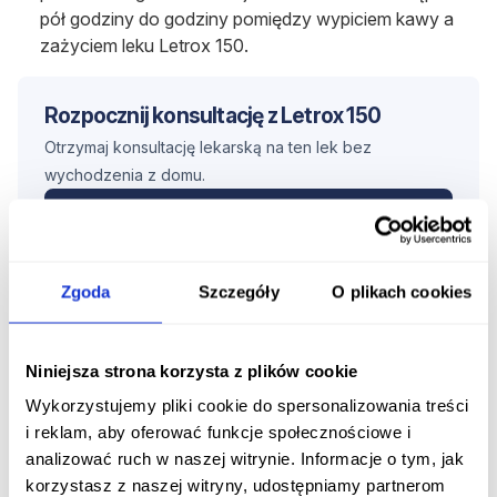
pół godziny do godziny pomiędzy wypiciem kawy a
zażyciem leku Letrox 150.
Rozpocznij konsultację z Letrox 150
Otrzymaj konsultację lekarską na ten lek bez
wychodzenia z domu.
Rozpocznij konsultację
Jak dawkować lek u dorosłych?
Zgoda
Szczegóły
O plikach cookies
Dawka dobowa leku Letrox 150 powinna być ustalana
indywidualnie, w oparciu o
badanie lekarskie oraz
Niniejsza strona korzysta z plików cookie
wyniki badań laboratoryjnych.
Wykorzystujemy pliki cookie do spersonalizowania treści
Dawkę należy zwiększać o
25-50 ug
w odstępach
2-4
i reklam, aby oferować funkcje społecznościowe i
tygodni
. Zalecane dawki leku Letrox 150, różnią się w
analizować ruch w naszej witrynie. Informacje o tym, jak
zależności od wskazań, w jakich pacjent przyjmuje lek.
korzystasz z naszej witryny, udostępniamy partnerom