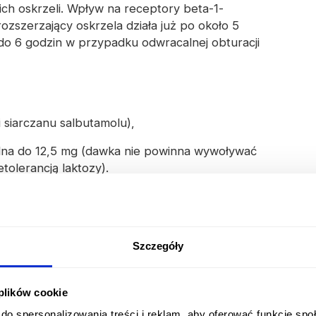
ch oskrzeli. Wpływ na receptory beta-1-
rozszerzający oskrzela działa już po około 5
 do 6 godzin w przypadku odwracalnej obturacji
 siarczanu salbutamolu),
dna do 12,5 mg (dawka nie powinna wywoływać
olerancją laktozy).
olin Dysk
wać działania niepożądane. Objawy
Szczegóły
e mięśni szkieletowych, bóle głowy,
 plików cookie
 błony śluzowej jamy ustnej i gardła, kurcze
do spersonalizowania treści i reklam, aby oferować funkcje sp