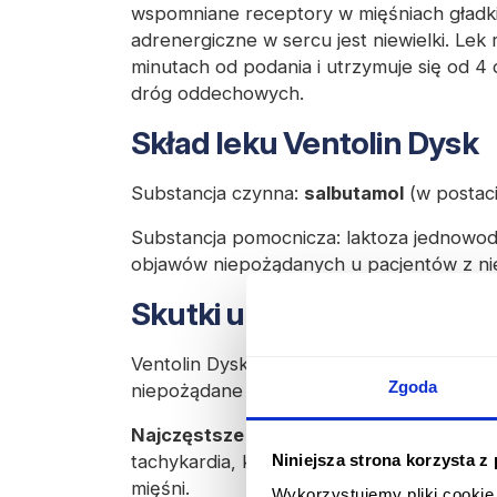
wspomniane receptory w mięśniach gładki
adrenergiczne w sercu jest niewielki. Lek 
minutach od podania i utrzymuje się od 4
dróg oddechowych.
Skład leku Ventolin Dysk
Substancja czynna:
salbutamol
(w postaci
Substancja pomocnicza: laktoza jednowo
objawów niepożądanych u pacjentów z niet
Skutki uboczne leku Vent
Ventolin Dysk jak każdy lek może powodo
Zgoda
niepożądane zaobserwowane to m.in.:
Najczęstsze objawy niepożądane:
drżeni
Niniejsza strona korzysta z
tachykardia, kołatanie serca, podrażnienie
mięśni.
Wykorzystujemy pliki cookie 