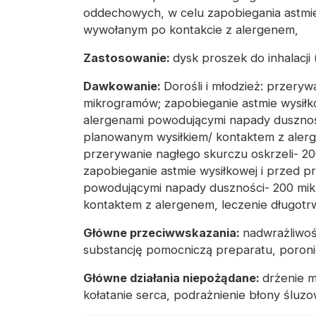
oddechowych, w celu zapobiegania astmi
wywołanym po kontakcie z alergenem,
Zastosowanie:
dysk
proszek do inhalacji
Dawkowanie:
Dorośli i młodzież: przeryw
mikrogramów; zapobieganie astmie wysił
alergenami powodującymi napady dusznoś
planowanym wysiłkiem/ kontaktem z alerge
przerywanie nagłego skurczu oskrzeli- 2
zapobieganie astmie wysiłkowej i przed 
powodującymi napady duszności- 200 mi
kontaktem z alergenem, leczenie długotr
Główne przeciwwskazania:
nadwrażliwoś
substancję pomocniczą preparatu, poroni
Główne działania niepożądane:
drżenie m
kołatanie serca, podrażnienie błony śluzow