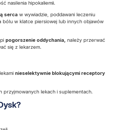
ć nasilenia hipokaliemii.
ą serca
w wywiadzie, poddawani leczeniu
 bólu w klatce piersiowej lub innych objawów
ąpi
pogorszenie oddychania,
należy przerwać
ać się z lekarzem.
 lekami
nieselektywnie blokującymi receptory
h przyjmowanych lekach i suplementach.
 Dysk?
eli,