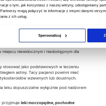
ormacje o tym, jak korzystasz z naszej witryny, udostępniamy p
dane:
reakcje nadwrażliwości (obrzęk
Partnerzy mogą połączyć te informacje z innymi danymi otrzym
li, obniżenie ciśnienia krwi, zapaść),
nia z ich usług.
pobudliwość, zaburzenia rytmu serca,
śnych, paradoksalny skurcz oskrzeli
Spersonalizuj
Z
osowania leku
 miejscu niewidocznym i niedostępnym dla
ży stosować jako podstawowych w leczeniu
ebiegiem astmy. Tacy pacjenci powinni mieć
tykosteroidów wziewnych lub doustnych.
nia leku dopuszczalne wyłącznie pod nadzorem
t przyjmuje
leki moczopędne, pochodne