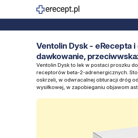
Ventolin Dysk - eRecepta i 
dawkowanie, przeciwwska
Ventolin Dysk to lek w postaci proszku d
receptorów beta-2-adrenergicznych. St
oskrzeli,
w odwracalnej obturacji dróg o
wysiłkowej,
w zapobieganiu objawom ast