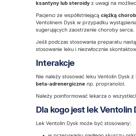
ksantyny lub steroidy
z uwagi na możliwoś
Pacjenci ze współistniejącą
ciężką chorob
Ventolinem Dysk w przypadku wystąpienia
sugerujących zaostrzenie choroby serca.
Jeśli podczas stosowania preparatu nast
stosowanie leku i niezwłocznie skontaktow
Interakcje
Nie należy stosować leku Ventolin Dysk z
beta-adrenergiczne
np. propranolol.
Należy poinformować lekarza o wszystkic
Dla kogo jest lek Ventolin
Lek Ventolin Dysk może być stosowany:
w przerywaniu nagłego skurczu oskrz