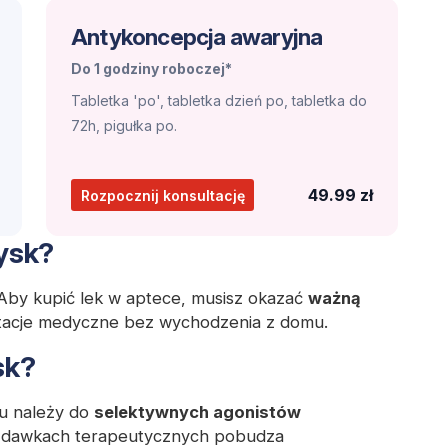
Antykoncepcja awaryjna
Do 1 godziny roboczej*
Tabletka 'po', tabletka dzień po, tabletka do
72h, pigułka po.
49.99 zł
Rozpocznij konsultację
Dysk?
. Aby kupić lek w aptece, musisz okazać
ważną
tacje medyczne bez wychodzenia z domu.
sk?
ku należy do
selektywnych agonistów
dawkach terapeutycznych pobudza