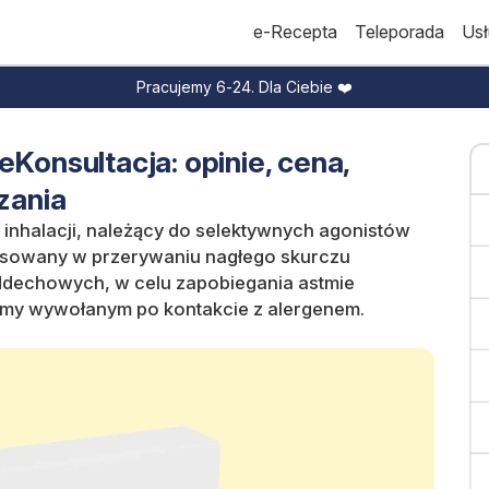
e-Recepta
Teleporada
Usł
Pracujemy 6-24. Dla Ciebie ❤️
eKonsultacja: opinie, cena,
zania
o inhalacji, należący do selektywnych agonistów
osowany w przerywaniu nagłego skurczu
ddechowych, w celu zapobiegania astmie
my wywołanym po kontakcie z alergenem.