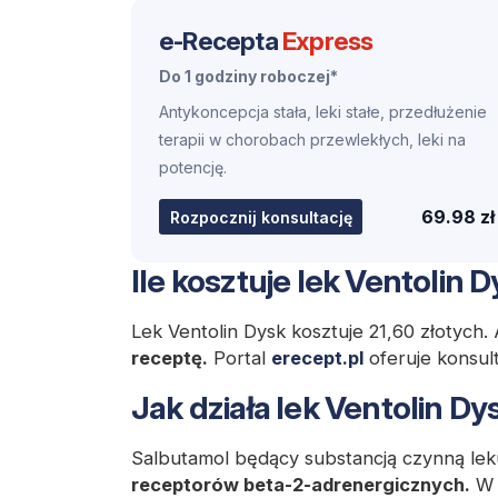
e-Recepta
Express
Do 1 godziny roboczej*
Antykoncepcja stała, leki stałe, przedłużenie
terapii w chorobach przewlekłych, leki na
potencję.
69.98 zł
Rozpocznij konsultację
Ile kosztuje lek Ventolin 
Lek Ventolin Dysk kosztuje 21,60 złotych
receptę.
Portal
erecept.pl
oferuje konsul
Jak działa lek Ventolin Dy
Salbutamol będący substancją czynną le
receptorów beta-2-adrenergicznych.
W 