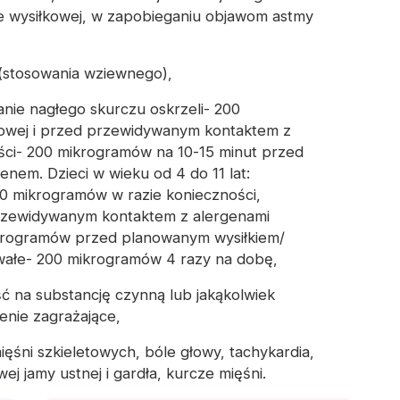
e wysiłkowej,
w zapobieganiu objawom astmy
 (stosowania wziewnego),
anie nagłego skurczu oskrzeli- 200
kowej i przed przewidywanym kontaktem z
ci- 200 mikrogramów na 10-15 minut przed
nem. Dzieci w wieku od 4 do 11 lat:
00 mikrogramów w razie konieczności,
przewidywanym kontaktem z alergenami
krogramów przed planowanym wysiłkiem/
wałe- 200 mikrogramów 4 razy na dobę,
ć na substancję czynną lub jakąkolwiek
enie zagrażające,
ięśni szkieletowych, bóle głowy, tachykardia,
ej jamy ustnej i gardła, kurcze mięśni.