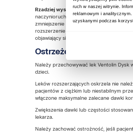
ruch w naszej witrynie. Inf
Rzadziej występujące działania niepożą
reklamowym i analitycznym. 
naczynioruchowy, pokrzywka, skurcz oskrze
uzyskanymi podczas korzysta
zmniejszenie stężenia potasu, nadmierna 
rozszerzenie obwodowych naczyń krwiono
objawiający się świstami po przyjęciu leku.
Ostrzeżenia dotyczące st
Należy przechowywać lek Ventolin Dysk w
dzieci.
Leków rozszerzających oskrzela nie nale
pacjentów z ciężkim lub niestabilnym prz
włączone maksymalne zalecane dawki kor
Zwiększenia dawki lub częstości stosowa
lekarza.
Należy zachować ostrożność, jeśli pacjen