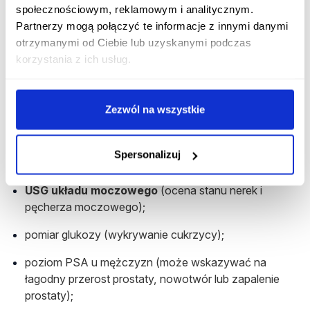
bądź psychoterapeuty.
społecznościowym, reklamowym i analitycznym.
Partnerzy mogą połączyć te informacje z innymi danymi
Diagnostyka częstomoczu
otrzymanymi od Ciebie lub uzyskanymi podczas
Diagnostyka częstomoczu opiera się na podstawowych
korzystania z ich usług.
badaniach jak np.
badanie moczu
. Obejmuje również
bardziej skomplikowane testy i pomiary.
Zezwól na wszystkie
W diagnostyce częstego oddawania moczu
wykorzystuje się:
Spersonalizuj
badanie ogólne moczu;
USG układu moczowego
(ocena stanu nerek i
pęcherza moczowego);
pomiar glukozy (
wykrywanie
cukrzycy);
poziom PSA u mężczyzn (może wskazywać na
łagodny przerost prostaty, nowotwór lub zapalenie
prostaty);