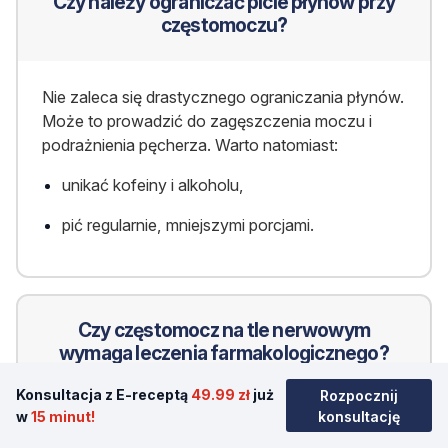
Czy należy ograniczać picie płynów przy
częstomoczu?
Nie zaleca się drastycznego ograniczania płynów.
Może to prowadzić do zagęszczenia moczu i
podrażnienia pęcherza. Warto natomiast:
unikać kofeiny i alkoholu,
pić regularnie, mniejszymi porcjami.
Czy częstomocz na tle nerwowym
wymaga leczenia farmakologicznego?
Konsultacja z E-receptą
49.99 zł
już
Rozpocznij
w
15 minut!
konsultację
Najczęściej
nie wymaga leków
. Podstawą