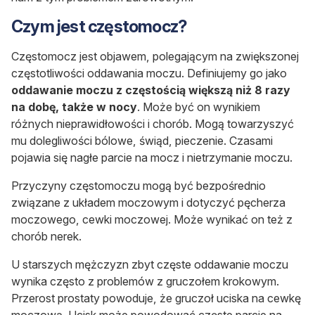
Czym jest częstomocz?
Częstomocz jest objawem, polegającym na zwiększonej
częstotliwości oddawania moczu. Definiujemy go jako
oddawanie moczu z częstością większą niż 8 razy
na dobę,
także w nocy
. Może być on wynikiem
różnych nieprawidłowości i chorób. Mogą towarzyszyć
mu dolegliwości bólowe, świąd, pieczenie. Czasami
pojawia się nagłe parcie na mocz i nietrzymanie moczu.
Przyczyny częstomoczu mogą być bezpośrednio
związane z układem moczowym i dotyczyć pęcherza
moczowego, cewki moczowej. Może wynikać on też z
chorób nerek.
U starszych mężczyzn zbyt częste oddawanie moczu
wynika często z problemów z gruczołem krokowym.
Przerost prostaty powoduje, że gruczoł uciska na cewkę
moczową. Ucisk może powodować częste parcie na