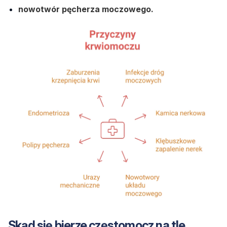
nowotwór pęcherza moczowego.
Skąd się bierze częstomocz na tle