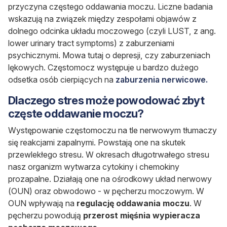
przyczyna częstego oddawania moczu. Liczne badania
wskazują na związek między zespołami objawów z
dolnego odcinka układu moczowego (czyli LUST, z ang.
lower urinary tract symptoms) z zaburzeniami
psychicznymi. Mowa tutaj o depresji, czy zaburzeniach
lękowych. Częstomocz występuje u bardzo dużego
odsetka osób cierpiących na
zaburzenia nerwicowe.
Dlaczego stres może powodować zbyt
częste oddawanie moczu?
Występowanie częstomoczu na tle nerwowym tłumaczy
się reakcjami zapalnymi. Powstają one na skutek
przewlekłego stresu. W okresach długotrwałego stresu
nasz organizm wytwarza cytokiny i chemokiny
prozapalne. Działają one na ośrodkowy układ nerwowy
(OUN) oraz obwodowo - w pęcherzu moczowym. W
OUN wpływają na
regulację oddawania moczu
. W
pęcherzu powodują
przerost mięśnia wypieracza