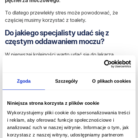
pęcherza moczowego
.
To dlatego przewlekły stres może powodować, że
częściej musimy korzystać z toalety.
Do jakiego specjalisty udać się z
częstym oddawaniem moczu?
W pierwszej kolejności warto udać się do lekarza
rodzinnego. Zleci on podstawowe badania i skieruje do
następnego specjalisty, w zależności od podejrzewanej
lub rozpoznanej przyczyny dolegliwości.
Zgoda
Szczegóły
O plikach cookies
Częstomocz na tle nerwowym często pozostaje
rozpoznaniem z wykluczenia. Jeśli wykluczono
Niniejsza strona korzysta z plików cookie
pozostałe możliwe przyczyny dolegliwości, warto
zwrócić uwagę na to, jak wygląda poziom dobrostanu
Wykorzystujemy pliki cookie do spersonalizowania treści
psychicznego pacjenta. W toku diagnostyki konieczna
i reklam, aby oferować funkcje społecznościowe i
może okazać się wizyta u specjalisty zdrowia
analizować ruch w naszej witrynie. Informacje o tym, jak
psychicznego, np. u lekarza psychiatry lub u psychologa
korzystasz z naszej witryny, udostępniamy partnerom