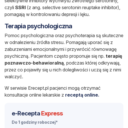
selektywne inhibitory wychwytu zwrotnego serotoniny,
czyli
SSRI
(z ang. selective serotonin reuptake inhibitor),
pomagają w kontrolowaniu depresji i lęku.
Terapia psychologiczna
Pomoc psychologiczna oraz psychoterapia są skuteczne
w odnalezieniu źródła stresu. Pomagają uporać się z
zaburzeniami emocjonalnymi i przywrócić równowagę
psychiczną. Pacjentom często proponuje się np.
terapię
poznawczo-behawioralną
, podczas której odkrywają,
przez co pojawiły się u nich dolegliwości i uczą się z nimi
walczyć.
W serwisie Erecept.pl pacjenci mogą otrzymać
konsultacje online lekarskie z
receptą online.
e-Recepta
Express
Do 1 godziny roboczej*