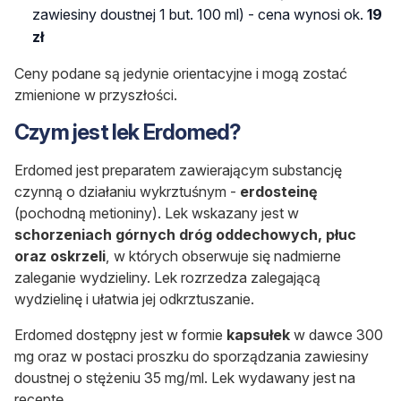
zawiesiny doustnej 1 but. 100 ml) - cena wynosi ok.
19
zł
Ceny podane są jedynie orientacyjne i mogą zostać
zmienione w przyszłości.
Czym jest lek Erdomed?
Erdomed
jest preparatem zawierającym substancję
czynną o działaniu wykrztuśnym -
erdosteinę
(pochodną metioniny). Lek wskazany jest w
schorzeniach górnych dróg oddechowych, płuc
oraz oskrzeli
, w których obserwuje się nadmierne
zaleganie wydzieliny. Lek rozrzedza zalegającą
wydzielinę i ułatwia jej odkrztuszanie.
Erdomed
dostępny jest w formie
kapsułek
w dawce 300
mg oraz w postaci proszku do sporządzania zawiesiny
doustnej o stężeniu 35 mg/ml. Lek wydawany jest
na
receptę.