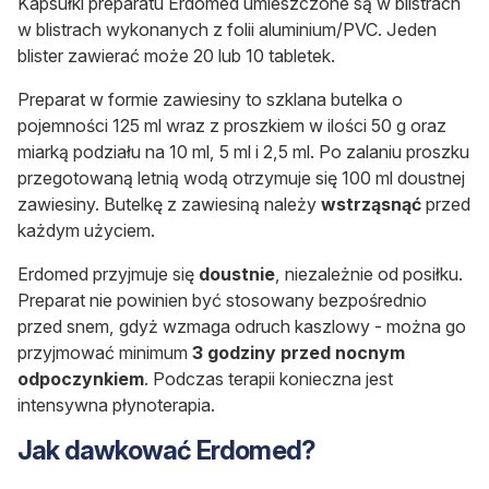
Kapsułki preparatu Erdomed umieszczone są w blistrach
w blistrach wykonanych z folii aluminium/PVC. Jeden
blister zawierać może 20 lub 10 tabletek.
Preparat w formie zawiesiny to szklana butelka o
pojemności 125 ml wraz z proszkiem w ilości 50 g oraz
miarką podziału na 10 ml, 5 ml i 2,5 ml. Po zalaniu proszku
przegotowaną letnią wodą otrzymuje się 100 ml doustnej
zawiesiny. Butelkę z zawiesiną należy
wstrząsnąć
przed
każdym użyciem.
Erdomed przyjmuje się
doustnie
, niezależnie od posiłku.
Preparat nie powinien być stosowany bezpośrednio
przed snem, gdyż wzmaga odruch kaszlowy - można go
przyjmować minimum
3 godziny przed nocnym
odpoczynkiem
. Podczas terapii konieczna jest
intensywna płynoterapia.
Jak dawkować Erdomed?