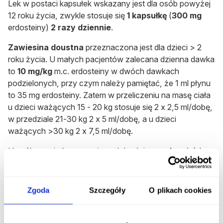
Lek w postaci kapsułek wskazany jest dla osób powyżej
12 roku życia, zwykle stosuje się
1 kapsułkę
(
300 mg
erdosteiny)
2 razy dziennie
.
Zawiesina doustna
przeznaczona jest dla dzieci > 2
roku życia. U małych pacjentów zalecana dzienna dawka
to
10 mg/kg
m.c. erdosteiny w dwóch dawkach
podzielonych, przy czym należy pamiętać, że 1 ml płynu
to 35 mg erdosteiny. Zatem w przeliczeniu na masę ciała
u dzieci ważących 15 - 20 kg stosuje się 2 x 2,5 ml/dobę,
w przedziale 21-30 kg 2 x 5 ml/dobę, a u dzieci
ważących >30 kg 2 x 7,5 ml/dobę.
U osób z umiarkowaną niewydolnością
nerek,
wśród
pacjentów starszych - w podeszłym wieku oraz w
zaostrzeniach POChP (przewlekłej obturacyjnej choroby
płuc)
nie ma konieczności
modyfikacji
dawek
Zgoda
Szczegóły
O plikach cookies
preparatu.
Co zrobić w przypadku pominięcia