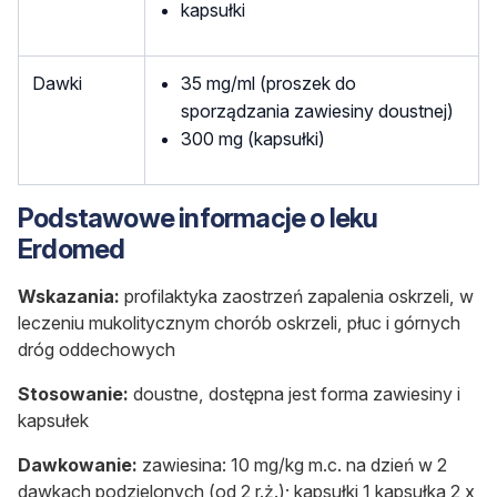
kapsułki
Dawki
35 mg/ml (proszek do
sporządzania zawiesiny doustnej)
300 mg (kapsułki)
Podstawowe informacje o leku
Erdomed
Wskazania:
profilaktyka zaostrzeń zapalenia oskrzeli, w
leczeniu mukolitycznym chorób oskrzeli, płuc i górnych
dróg oddechowych
Stosowanie:
doustne, dostępna jest forma
zawiesiny i
kapsułek
Dawkowanie:
zawiesina:
10 mg/kg m.c.
na dzień w 2
dawkach podzielonych (od 2 r.ż.); kapsułki
1 kapsułka 2 x