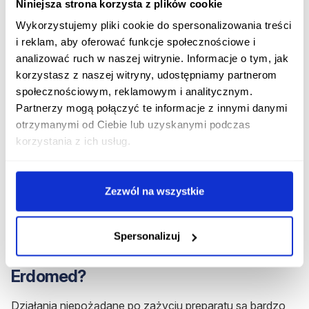
Niniejsza strona korzysta z plików cookie
dawki preparatu Erdomed?
Wykorzystujemy pliki cookie do spersonalizowania treści
i reklam, aby oferować funkcje społecznościowe i
W przypadku pominięcia dawki leku należy
szybko ją
analizować ruch w naszej witrynie. Informacje o tym, jak
przyjąć
i
powrócić do regularnego schematu
korzystasz z naszej witryny, udostępniamy partnerom
dawkowania. Dawek nie należy jednak podwajać. W
społecznościowym, reklamowym i analitycznym.
przypadku wszelkich wątpliwości należy skontaktować
Partnerzy mogą połączyć te informacje z innymi danymi
się z lekarzem lub farmaceutą.
otrzymanymi od Ciebie lub uzyskanymi podczas
korzystania z ich usług.
Rozpocznij konsultację z Erdomed
Otrzymaj konsultację lekarską na ten lek bez
wychodzenia z domu.
Zezwól na wszystkie
Rozpocznij konsultację
Spersonalizuj
Jakie są działania niepożądane leku
Erdomed?
Działania niepożądane po zażyciu preparatu są bardzo