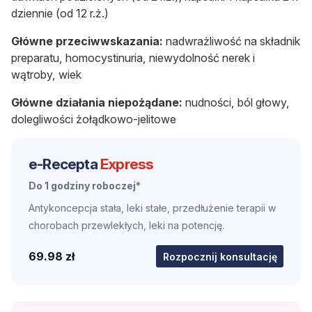
dziennie
(od 12 r.ż.)
Główne przeciwwskazania:
nadwrażliwość na składnik
preparatu, homocystinuria, niewydolność nerek i
wątroby, wiek
Główne działania niepożądane:
nudności, ból głowy,
dolegliwości żołądkowo-jelitowe
e-Recepta
Express
Do 1 godziny roboczej*
Antykoncepcja stała, leki stałe, przedłużenie terapii w
chorobach przewlekłych, leki na potencję.
69.98 zł
Rozpocznij konsultację