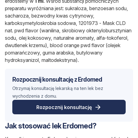
erdosteiny w
1 ml
. Wśród substancji pomocniczych
preparatu wyróżniana jest: sukraloza, benzoesan sodu,
sacharoza, bezwodny kwas cytrynowy,
karboksymetyloskrobia sodowa, 1201973 - Mask CLD
nat. pwd flavor (wanilina, skrobiowy oktenylobursztynian
sodu, olej kokosowy, naturalne aromaty, alfa-tokoferol,
dwutlenek krzemu), blood orange pwd flavor (olejek
pomarańczowy, guma arabska, butylowany
hydroksyanizol, maltodekstryna).
Rozpocznij konsultację z Erdomed
Otrzymaj konsultację lekarską na ten lek bez
wychodzenia z domu.
Rozpocznij konsultację
Jak stosować lek Erdomed?