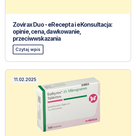
Zovirax Duo - eRecepta i eKonsultacja:
opinie, cena, dawkowanie,
przeciwwskazania
Czytaj wpis
11.02.2025