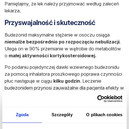
Pamiętajmy, że lek należy przyjmować według zaleceń
lekarza.
Przyswajalność i skuteczność
Budezonid maksymalne stężenie w osoczu osiąga
niemalże bezpośrednio po rozpoczęciu nebulizacji
.
Ulega on w 90% przemianie w wątrobie do metabolitów
o
małej aktywności kortykosteroidowej.
Po podaniu pojedynczej dawki wziewnego budezonidu
za pomocą inhalatora proszkowego poprawa czynności
płuc następuje w ciągu
kilku godzin
. Leczenie
budezonidem przynosi zauważalne dla pacjenta efekty w
przeciągu
2 dni
, jednakże pełne działanie może wystąpić
nawet po
4 tygodniach
.
Działania niepożądane
Zgoda
Szczegóły
O plikach cookies
Najczęstsze: