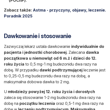
(POChP)
.
Zobacz także:
Astma - przyczyny, objawy, leczenie.
Poradnik 2025
Dawkowanie i stosowanie
Zazwyczaj lekarz ustala dawkowanie
indywidualnie do
pacjenta
i jednostki chorobowej
. Zalecana
dawka
początkowa u niemowląt
od 6 m.ż i dzieci do 12.
roku życia
to 0,5 mg-1 mg budezonidu dwa razy na
dobę. W przypadku
dawki podtrzymującej
leczenie jest
to 0,25-0,5 mg budezonidu dwa razy na dobę, a
maksymalna dobowa dawka to 2 mg.
U
młodzieży powyżej 12. roku życia i dorosłych
zaleca się stosowanie 1-2 mg budezonidu dwa razy na
dobę na
początku leczenia
oraz 0,5-1 mg dwa razy na
dobę w
leczeniu podtrzymującym
.
Maksymalna