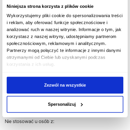
Niniejsza strona korzysta z plików cookie
grzybicze zapalenie jamy ustnej i gardła
,
Wykorzystujemy pliki cookie do spersonalizowania treści
kaszel, chrypka, suchość w ustach,
i reklam, aby oferować funkcje społecznościowe i
analizować ruch w naszej witrynie. Informacje o tym, jak
zapalenie płuc (u chorych z POChP).
korzystasz z naszej witryny, udostępniamy partnerom
Rzadsze:
społecznościowym, reklamowym i analitycznym.
Partnerzy mogą połączyć te informacje z innymi danymi
niepokój, bezsenność, bóle głowy,
otrzymanymi od Ciebie lub uzyskanymi podczas
korzystania z ich usług.
zmiany skórne, drżenia, zaburzenia widzenia,
zaburzenia hormonalne przy długotrwałym
stosowaniu.
Zezwól na wszystkie
Spersonalizuj
Przeciwwskazania
Nie stosować u osób z: