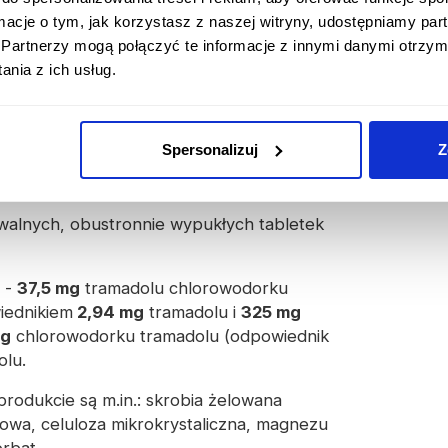
ormacje o tym, jak korzystasz z naszej witryny, udostępniamy p
ptę.
W związku z zawartością substancji
Partnerzy mogą połączyć te informacje z innymi danymi otrzym
łącznie na decyzję i pod kontrolą lekarza.
nia z ich usług.
leceń dotyczących przyjmowania leku,
ać
przedawkowaniem lub uzależnieniem od
Spersonalizuj
Z
walnych, obustronnie wypukłych tabletek
 -
37,5 mg
tramadolu chlorowodorku
iednikiem
2,94 mg
tramadolu i
325 mg
mg
chlorowodorku tramadolu (odpowiednik
olu.
rodukcie są m.in.: skrobia żelowana
owa, celuloza mikrokrystaliczna, magnezu