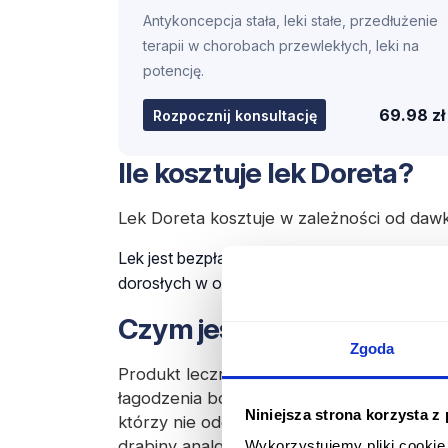
Antykoncepcja stała, leki stałe, przedłużenie
terapii w chorobach przewlekłych, leki na
potencję.
69.98 zł
Rozpocznij konsultację
Ile kosztuje lek Doreta?
Lek Doreta kosztuje w zależności od dawki
Lek jest bezpłatny dla osób z nowotworami zł
dorosłych w objawowym leczeniu bólu wymag
Czym jest Doreta?
Zgoda
Produkt leczniczy Doreta to lek
przeciwb
łagodzenia bólu o nasileniu
od umiarkowa
Niniejsza strona korzysta z
którzy nie odczuwają poprawy stanu po z
drabiny analgetycznej.
Wykorzystujemy pliki cookie 