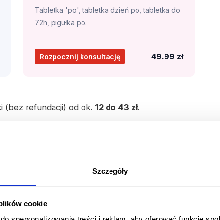
Tabletka 'po', tabletka dzień po, tabletka do
72h, pigułka po.
49.99 zł
Rozpocznij konsultację
 (bez refundacji) od ok.
12 do 43 zł
.
ośliwymi oraz refundowany u dzieci w wieku >12 lat i
ającym leczenia paracetamolem i tramadolem.
Szczegóły
ólowy
, przeznaczony do objawowego
nego do silnego
. Wskazany jest dla pacjentów,
 plików cookie
astosowaniu leków z niższego szczebla
do spersonalizowania treści i reklam, aby oferować funkcje sp