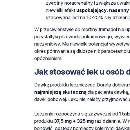
zwrotny noradrenaliny i zwiększa uwalni
niewielki efekt
uspokajający, nasenny
szacowana jest na 10-20% siły działania
W przeciwieństwie do morfiny tramadol nie u
perystaltyki przewodu pokarmowego, wywier
naczyniowy. Ma niewielki potencjał wywoły
okres półtrwania są dłuższe niż paracetamol
opóźnieniem.
Jak stosować lek u osób 
Dawkę produktu leczniczego
Doreta
dobiera 
najmniejszą skuteczną
dla pacjenta dawkę,
dawki dobowej. Leku nie należy przyjmować dł
Leczenie rozpoczyna się zazwyczaj od
1 tab
produktu
37,5 mg + 325 mg
raz dziennie. W 
ponowić, odstępy pomiędzy kolejnymi dawka