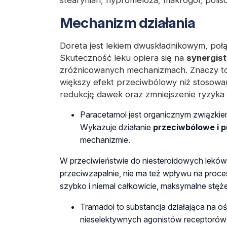
stearynian, hypromeloza, makrogol, poliso
Mechanizm działania
Doreta
jest lekiem dwuskładnikowym, po
Skuteczność leku opiera się na
synergist
zróżnicowanych mechanizmach. Znaczy to,
większy efekt przeciwbólowy niż stosowan
redukcję dawek oraz zmniejszenie ryzyka 
Paracetamol
jest organicznym związki
Wykazuje działanie
przeciwbólowe i 
mechanizmie.
W przeciwieństwie do niesteroidowych leków 
przeciwzapalnie, nie ma też wpływu na proce
szybko i niemal całkowicie, maksymalne stęże
Tramadol
to substancja działająca na 
nieselektywnych agonistów receptoró