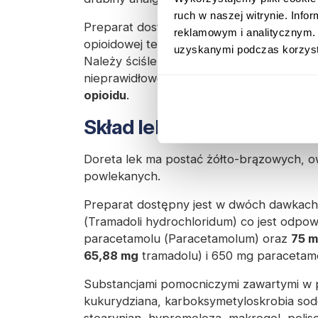
ruch w naszej witrynie. Inf
Preparat dostępny jest wyłącznie na
rece
reklamowym i analitycznym. 
opioidowej terapia powinna odbywać się wy
uzyskanymi podczas korzysta
Należy ściśle przestrzegać wszystkich za
nieprawidłowe stosowanie może skutkow
opioidu
.
Skład leku
Doreta lek
ma postać żółto-brązowych, o
powlekanych.
Preparat dostępny jest w dwóch dawkach
(Tramadoli hydrochloridum) co jest odpow
paracetamolu (Paracetamolum) oraz
75 
65,88 mg
tramadolu) i 650 mg paracetam
Substancjami pomocniczymi zawartymi w p
kukurydziana, karboksymetyloskrobia sod