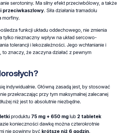
anie serotoniny. Ma silny efekt przeciwbólowy, a także
 i przeciwkaszlowy
. Siła działania tramadolu
 morfiny.
pośledza funkcji układu oddechowego, nie zmienia
a tylko nieznaczny wpływ na układ sercowo-
wania
tolerancji i lekozależności
. Jego wchłanianie i
u, to znaczy, że zaczyna działać z pewnym
dorosłych?
się indywidualnie. Główną zasadą jest, by stosować
 nie przekraczając przy tym maksymalnej zalecanej
użej niż jest to absolutnie niezbędne.
letki
produktu
75 mg + 650 mg
lub
2 tabletek
razie konieczności dawkę można czterokrotnie
mi nie powinny być
krótsze niż
6 godzin
.