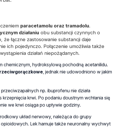
rbat.
łączeniem
paracetamolu oraz tramadolu
.
ycznym działaniu
obu substancji czynnych o
 że łączne zastosowanie substancji daje
ie ich pojedynczo. Połączenie umożliwia także
wystąpienia działań niepożądanych.
em chemicznym, hydroksylową pochodną acetanilidu.
przeciwgorączkowe
, jednak nie udowodniono w jakim
przeciwzapalnych np. ibuprofenu nie działa
s krzepnięcia krwi. Po podaniu doustnym wchłania się
nie we krwi osiąga po upływie godziny.
ośrodkowy układ nerwowy, należąca do grupy
w
opioidowych
. Lek hamuje także neuronalny wychwyt