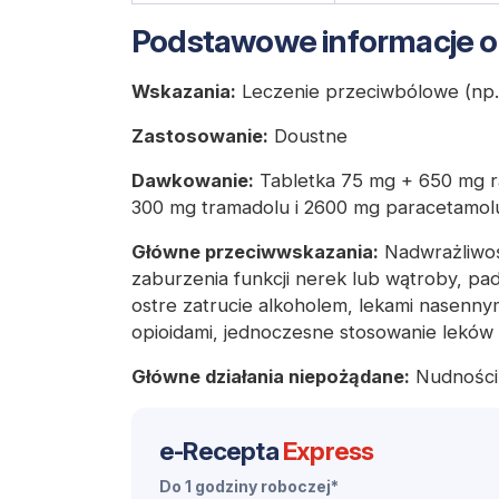
Podstawowe informacje o
Wskazania:
Leczenie przeciwbólowe (np.
Zastosowanie:
Doustne
Dawkowanie:
Tabletka 75 mg + 650 mg r
300 mg tramadolu i 2600 mg paracetamolu
Główne przeciwwskazania:
Nadwrażliwość
zaburzenia funkcji nerek lub wątroby, pa
ostre zatrucie alkoholem, lekami nasenn
opioidami, jednoczesne stosowanie leków
Główne działania niepożądane:
Nudności,
e-Recepta
Express
Do 1 godziny roboczej*