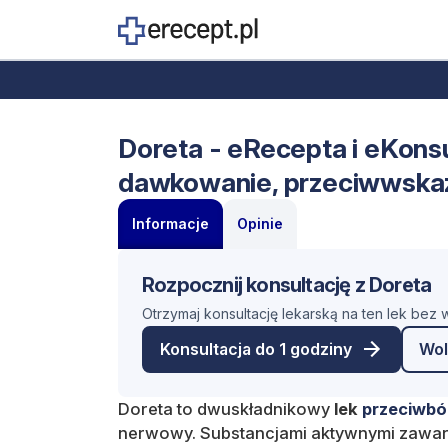
Doreta - eRecepta i eKonsul
dawkowanie, przeciwwska
Informacje
Opinie
Rozpocznij konsultację z Doreta
Otrzymaj konsultację lekarską na ten lek bez
Konsultacja do 1 godziny
Wol
Doreta to dwuskładnikowy
lek
przeciwbó
nerwowy. Substancjami aktywnymi zawart