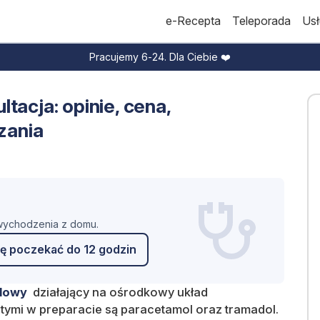
e-Recepta
Teleporada
Usł
Pracujemy 6-24. Dla Ciebie ❤️
tacja: opinie, cena,
zania
 wychodzenia z domu.
ę poczekać do 12 godzin
lowy
działający na ośrodkowy układ
ymi w preparacie są paracetamol oraz tramadol.