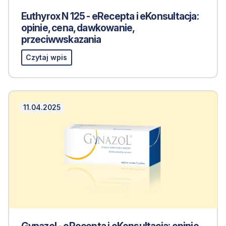
Euthyrox N 125 - eRecepta i eKonsultacja:
opinie, cena, dawkowanie,
przeciwwskazania
Czytaj wpis
11.04.2025