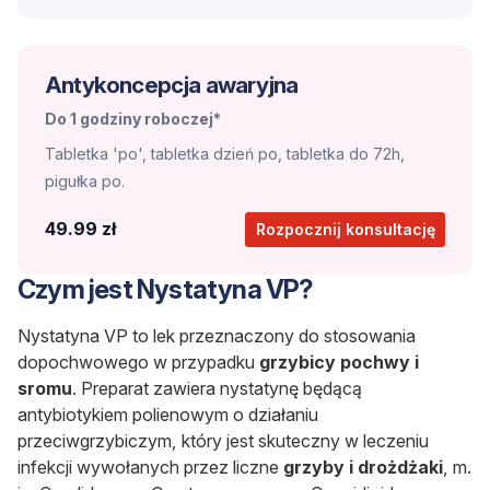
Antykoncepcja awaryjna
Do 1 godziny roboczej*
Tabletka 'po', tabletka dzień po, tabletka do 72h,
pigułka po.
49.99 zł
Rozpocznij konsultację
Czym jest Nystatyna VP?
Nystatyna VP to lek przeznaczony do stosowania
dopochwowego w przypadku
grzybicy pochwy i
sromu
. Preparat zawiera nystatynę będącą
antybiotykiem polienowym o działaniu
przeciwgrzybiczym, który jest skuteczny w leczeniu
infekcji wywołanych przez liczne
grzyby i drożdżaki
, m.