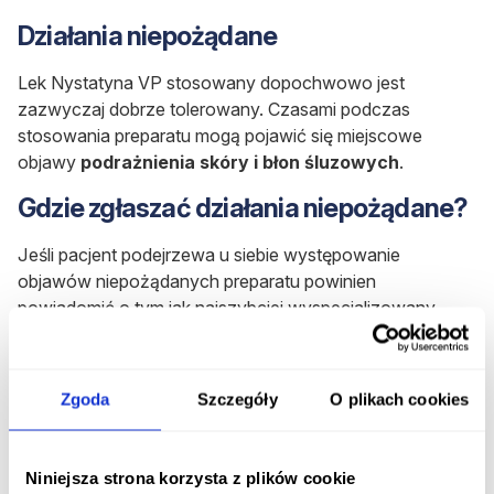
Działania niepożądane
Lek Nystatyna VP stosowany dopochwowo jest
zazwyczaj dobrze tolerowany. Czasami podczas
stosowania preparatu mogą pojawić się miejscowe
objawy
podrażnienia skóry i błon śluzowych
.
Gdzie zgłaszać działania niepożądane?
Jeśli pacjent podejrzewa u siebie występowanie
objawów niepożądanych preparatu powinien
powiadomić o tym jak najszybciej wyspecjalizowany
personel medyczny. Informacje o ewentualnych
działaniach ubocznych są przekazywane do
Departamentu Monitorowania Niepożądanych Działań
Zgoda
Szczegóły
O plikach cookies
Produktów Leczniczych Urzędu Rejestracji Produktów
Leczniczych, Wyrobów Medycznych i Produktów
Biobójczych.
Niniejsza strona korzysta z plików cookie