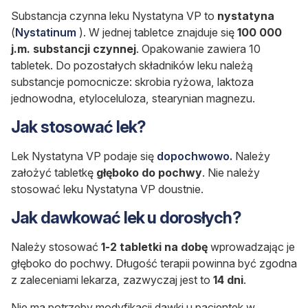
Substancja czynna leku Nystatyna VP to
nystatyna
(
Nystatinum
). W jednej tabletce znajduje się
100 000
j.m. substancji czynnej
. Opakowanie zawiera 10
tabletek. Do pozostałych składników leku należą
substancje pomocnicze: skrobia ryżowa, laktoza
jednowodna, etyloceluloza, stearynian magnezu.
Jak stosować lek?
Lek Nystatyna VP podaje się
dopochwowo.
Należy
założyć tabletkę
głęboko do pochwy
. Nie należy
stosować leku Nystatyna VP doustnie.
Jak dawkować lek u dorosłych?
Należy stosować
1-2 tabletki na dobę
wprowadzając je
głęboko do pochwy. Długość terapii powinna być zgodna
z zaleceniami lekarza, zazwyczaj jest to
14 dni
.
Nie ma potrzeby modyfikacji dawki u pacjentek w