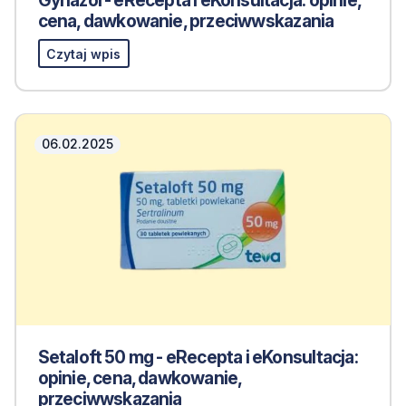
Gynazol - eRecepta i eKonsultacja: opinie,
cena, dawkowanie, przeciwwskazania
Czytaj wpis
06.02.2025
Setaloft 50 mg - eRecepta i eKonsultacja:
opinie, cena, dawkowanie,
przeciwwskazania